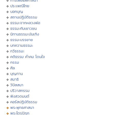
การเผยแผ่ศาสนา
ประเพณีไทย
บอกบุญ
สถานปฏิบัติธรรม
ธรรมะจากหลวงพ่อ
ธรรมะกับเยาวชน
นิทานธรรมะบันเทิง
ธรรมะบรรยาย
บทความธรรมะ
กวีธรรมะ
คติธรรม คำคม โดนใจ
กรรม
ศีล
บุญทาน
สมาธิ
วิปัสสนา
ปริวาสกรรม
ฟังสวดมนต์
คอร์สปฏิบัติธรรม
พระพุทธศาสนา
พระไตรปิฏก