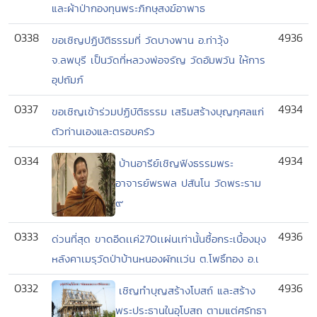
และผ้าป่ากองทุนพระภิกษุสงฆ์อาพาธ
0338
4936
ขอเชิญปฏิบัติธรรมที่ วัดบางพาน อ.ท่าวุ้ง
จ.ลพบุรี เป็นวัดที่หลวงพ่อจรัญ วัดอัมพวัน ให้การ
อุปถัมภ์
0337
4934
ขอเชิญเข้าร่วมปฏิบัติธรรม เสริมสร้างบุญกุศลแก่
ตัวท่านเองและตรอบครัว
0334
4934
บ้านอารีย์เชิญฟังธรรมพระ
อาจารย์พรพล ปสันโน วัดพระราม
๙
0333
4936
ด่วนที่สุด ขาดอีดเเค่270เเผ่นเท่านั้นซื้อกระเบื้องมุง
หลังคาเมรุวัดป่าบ้านหนองผักเเว่น ต.โพธิ์ทอง อ.เ
0332
4936
เชิญทำบุญสร้างโบสถ์ และสร้าง
พระประธานในอุโบสถ ตามแต่ศรัทธา