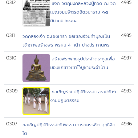
0312
4935
แจก วัตถุมงคลหลวงปู่ทวด ณ วัด
เบญจมบพิตรดุสิตวนาราม ๑๕
มีนาคม ๒๕๕๔
0311
4935
วัดคลองเจ้า ฉะเชิงเทรา ขอเชิญร่วมทำบุญเป็น
เจ้าภาพสร้างพระพรหม 4 หน้า ปางประทานพร
0310
4937
สร้างพระพุทธรูปประจำตระกูลเพื่อ
มอบแก่ชาวเขาไว้บูชาประจำบ้าน
0309
4933
ขอเชิญร่วมปฏิบัติธรรมและอุปถัมภ์
งานปฏิบัติธรรม
0307
4936
ขอเชิญปฏิบัติธรรมกับพระอาจารย์ครรชิต สุทฺธิจิตฺ
โต