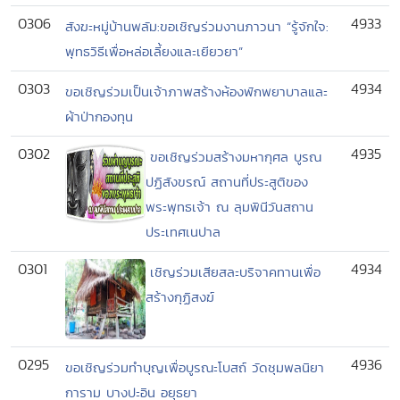
0306
4933
สังฆะหมู่บ้านพลัม:ขอเชิญร่วมงานภาวนา “รู้จักใจ:
พุทธวิธีเพื่อหล่อเลี้ยงและเยียวยา”
0303
4934
ขอเชิญร่วมเป็นเจ้าภาพสร้างห้องพักพยาบาลและ
ผ้าป่ากองทุน
0302
4935
ขอเชิญร่วมสร้างมหากุศล บูรณ
ปฏิสังขรณ์ สถานที่ประสูติของ
พระพุทธเจ้า ณ ลุมพินีวันสถาน
ประเทศเนปาล
0301
4934
เชิญร่วมเสียสละบริจาคทานเพื่อ
สร้างกุฏิสงฆ์
0295
4936
ขอเชิญร่วมทำบุญเพื่อบูรณะโบสถ์ วัดชุมพลนิยา
การาม บางปะอิน อยุธยา