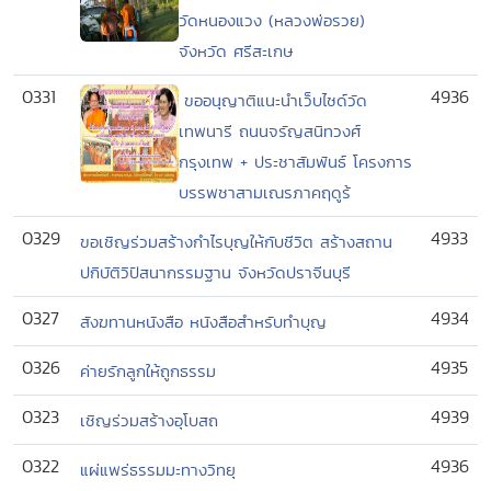
วัดหนองแวง (หลวงพ่อรวย)
จังหวัด ศรีสะเกษ
0331
4936
ขออนุญาติแนะนำเว็บไซด์วัด
เทพนารี ถนนจรัญสนิทวงศ์
กรุงเทพ + ประชาสัมพันธ์ โครงการ
บรรพชาสามเณรภาคฤดูร้
0329
4933
ขอเชิญร่วมสร้างกำไรบุญให้กับชีวิต สร้างสถาน
ปกิบัติวิปัสนากรรมฐาน จังหวัดปราจีนบุรี
0327
4934
สังฆทานหนังสือ หนังสือสำหรับทำบุญ
0326
4935
ค่ายรักลูกให้ถูกธรรม
0323
4939
เชิญร่วมสร้างอุโบสถ
0322
4936
แผ่แพร่ธรรมมะทางวิทยุ