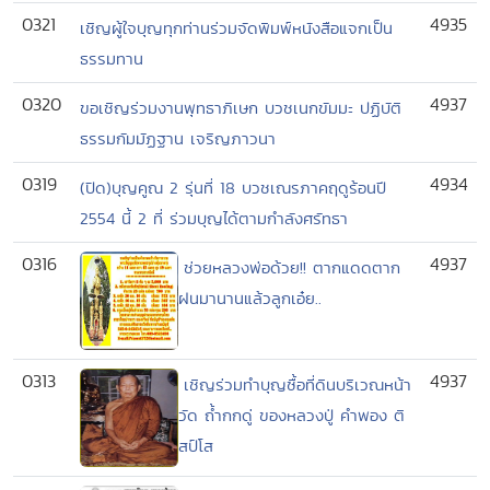
0321
4935
เชิญผู้ใจบุญทุกท่านร่วมจัดพิมพ์หนังสือแจกเป็น
ธรรมทาน
0320
4937
ขอเชิญร่วมงานพุทธาภิเษก บวชเนกขัมมะ ปฏิบัติ
ธรรมกัมมัฏฐาน เจริญภาวนา
0319
4934
(ปิด)บุญคูณ 2 รุ่นที่ 18 บวชเณรภาคฤดูร้อนปี
2554 นี้ 2 ที่ ร่วมบุญได้ตามกำลังศรัทธา
0316
4937
ช่วยหลวงพ่อด้วย!! ตากแดดตาก
ฝนมานานแล้วลูกเอ๋ย..
0313
4937
เชิญร่วมทำบุญซื้อที่ดินบริเวณหน้า
วัด ถ้ำกกดู่ ของหลวงปู่ คำพอง ติ
สป์โส