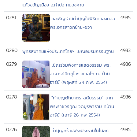
แก้วขวัญเมือง อ.ท่าบ่อ หนองคาย
0281
4935
ขอเชิญร่วมทำบุญในพิธีเททองหล่อ
พระอัครสาวกซ้าย-ขวา
0280
4933
พุทธสมาคมแห่งประเทศไทยฯ เชิญอบรมกรรมฐาน
0279
4936
เชิญร่วมฟังการแสดงธรรม พระ
อาจารย์มิตซูโอะ คเวสโก ณ บ้าน
อารีย์ (พฤหัสที่ 24 ก.พ. 2554)
0278
4936
"ทำบุญตักบาตร สดับธรรม" จาก
พระราชวรคุณ วัดบูรพาราม ที่บ้าน
อารีย์ (เสาร์ 26 กพ 2554)
0276
4935
ทำบุญสร้างพระประธานในโบสถ์