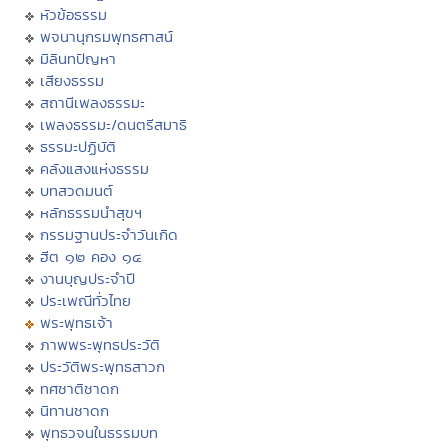
หัวข้อธรรม
พจนานุกรมพุทธศาสน์
มิลินทปัญหา
เสียงธรรม
สถานีเพลงธรรมะ
เพลงธรรมะ/ดนตรีสมาธิ
ธรรมะปฏิบัติ
คลังแสงแห่งธรรม
บทสวดมนต์
หลักธรรมนำสุขฯ
กรรมฐานประจำวันเกิด
ฮีต ๑๒ คอง ๑๔
งานบุญประจำปี
ประเพณีทั่วไทย
พระพุทธเจ้า
ภาพพระพุทธประวัติ
ประวัติพระพุทธสาวก
ทศชาติชาดก
นิทานชาดก
พุทธวจนในธรรมบท