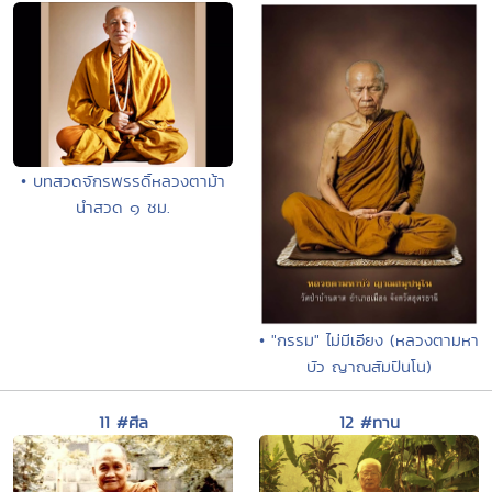
• บทสวดจักรพรรดิ์หลวงตาม้า
นำสวด ๑ ชม.
• "กรรม" ไม่มีเอียง (หลวงตามหา
บัว ญาณสัมปันโน)
11 #ศีล
12 #ทาน