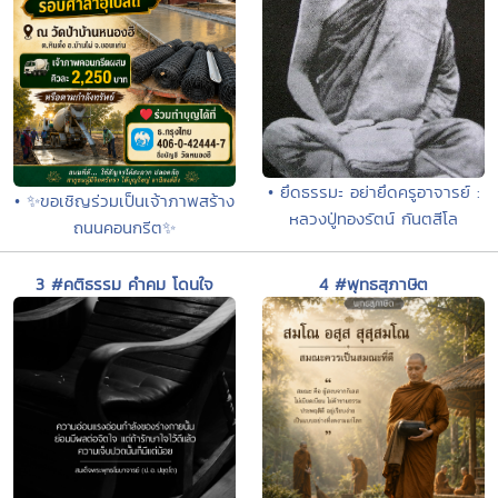
• ยึดธรรมะ อย่ายึดครูอาจารย์ :
• ✨ขอเชิญร่วมเป็นเจ้าภาพสร้าง
หลวงปู่ทองรัตน์ กันตสีโล
ถนนคอนกรีต✨
3 #คติธรรม คำคม โดนใจ
4 #พุทธสุภาษิต