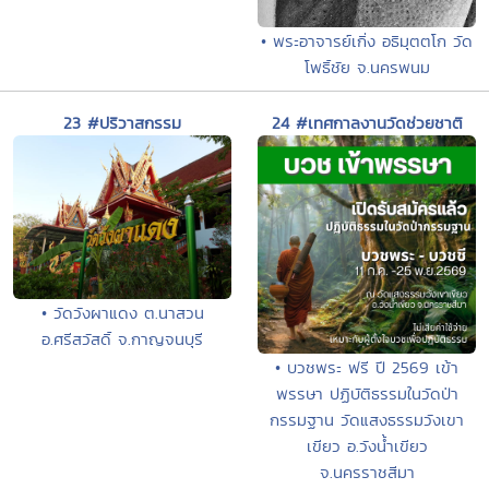
• พระอาจารย์เกิ่ง อธิมุตตโก วัด
โพธิ์ชัย จ.นครพนม
23 #ปริวาสกรรม
24 #เทศกาลงานวัดช่วยชาติ
• วัดวังผาแดง ต.นาสวน
อ.ศรีสวัสดิ์ จ.กาญจนบุรี
• บวชพระ ฟรี ปี 2569 เข้า
พรรษา ปฏิบัติธรรมในวัดป่า
กรรมฐาน วัดแสงธรรมวังเขา
เขียว อ.วังน้ำเขียว
จ.นครราชสีมา