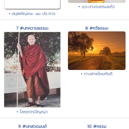
• ๑๖.ปางจงกรมแก้ว
• อนุพยัญชนะ ๘๐ ประการ
7 #บทความธรรมะ
8 #กวีธรรมะ
• ทางสายไหนกันดี
• โลกุตตรปัญญา
9 #บทสวดมนต์
10 #กรรม