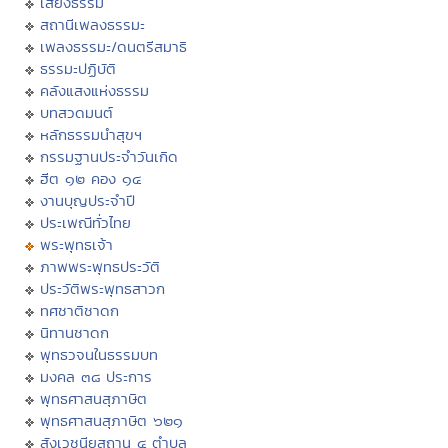
เสียงธรรม
สถานีเพลงธรรมะ
เพลงธรรมะ/ดนตรีสมาธิ
ธรรมะปฏิบัติ
คลังแสงแห่งธรรม
บทสวดมนต์
หลักธรรมนำสุขฯ
กรรมฐานประจำวันเกิด
ฮีต ๑๒ คอง ๑๔
งานบุญประจำปี
ประเพณีทั่วไทย
พระพุทธเจ้า
ภาพพระพุทธประวัติ
ประวัติพระพุทธสาวก
ทศชาติชาดก
นิทานชาดก
พุทธวจนในธรรมบท
มงคล ๓๘ ประการ
พุทธศาสนสุภาษิต
พุทธศาสนสุภาษิต ๖๒๑
สังเวชนียสถาน ๔ ตำบล