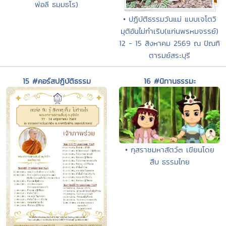
พ่อลี ธมฺมธโร)
• ปฏิบัติธรรมวันแม่ แบบเจโตวิ
มุติอันไม่กำเริบ(แก่นพรหมจรรย์)
12 - 15 สิงหาคม 2569 ณ ปัณฑิ
ตารมย์สระบุรี
15 #คอร์สปฏิบัติธรรม
16 #นิทานธรรมะ
• กุสราชมหาสัตว์๓ เขียนโดย
สืบ ธรรมไทย