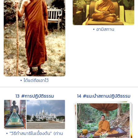
• อามิสทาน
• ได้แต่ถือเอาไว้
13 #การปฏิบัติธรรม
14 #แนะนำสถานปฏิบัติธรรม
• "วิธีทำสมาธิในเบื้องต้น" (ท่าน