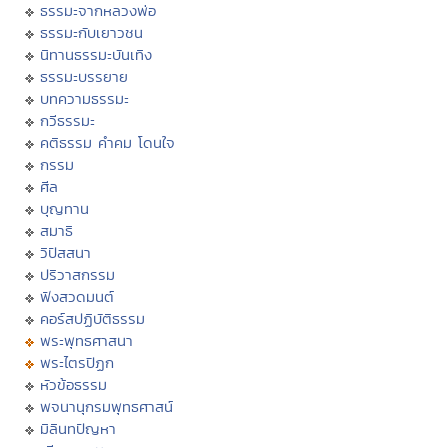
ธรรมะจากหลวงพ่อ
ธรรมะกับเยาวชน
นิทานธรรมะบันเทิง
ธรรมะบรรยาย
บทความธรรมะ
กวีธรรมะ
คติธรรม คำคม โดนใจ
กรรม
ศีล
บุญทาน
สมาธิ
วิปัสสนา
ปริวาสกรรม
ฟังสวดมนต์
คอร์สปฏิบัติธรรม
พระพุทธศาสนา
พระไตรปิฏก
หัวข้อธรรม
พจนานุกรมพุทธศาสน์
มิลินทปัญหา