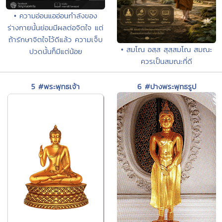
• ความอ่อนแออ่อนกำลังของ
ร่างกายนั้นย่อมมีผลต่อจิตใจ แต่
ถ้ารักษาจิตใจไว้ดีแล้ว ความเจ็บ
• สมโณ อสฺส สุสฺสมโณ สมณะ
ปวดนั้นก็มีแต่น้อย
ควรเป็นสมณะที่ดี
5 #พระพุทธเจ้า
6 #ปางพระพุทธรูป