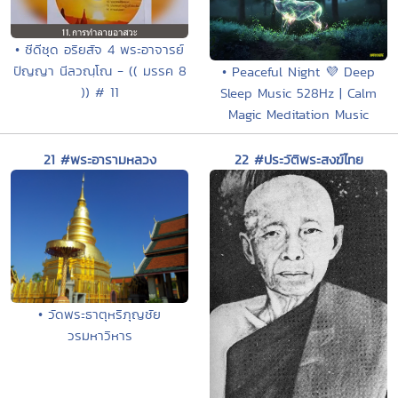
• ซีดีชุด อริยสัจ 4 พระอาจารย์
ปัญญา นีลวณฺโณ - (( มรรค 8
• Peaceful Night 💜 Deep
)) # 11
Sleep Music 528Hz | Calm
Magic Meditation Music
21 #พระอารามหลวง
22 #ประวัติพระสงฆ์ไทย
• วัดพระธาตุหริภุญชัย
วรมหาวิหาร