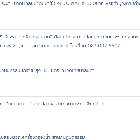
้ำประปา (ขาดเเคลนน้ำดื่มน้ำใช้) งบประมาณ 35,000บาท หรือทำบุญตามกำล
ี..วันพ่อ บวชฝึกกรรมฐาน2เดือน) โครงการอุปสมบทนาคหมู่ พระธุดงค์กรรมฐ
มภ์บวชพระ ดูเเลตลอด2เดือน สอบถาม โทร/ไลน์ 087-007-8607
นวมินทรธัมมิกราช สูง 33 เมตร ณ.วัดไทยนาลันทา
ิต ณ.วัดหนองนา ตำบล บ่อทอง อำเภอบางระกำ พิษณุโลก
ปลี่ยนตัวถังเครื่องกรองน้ำ สำนักปฏิบัติธรรม