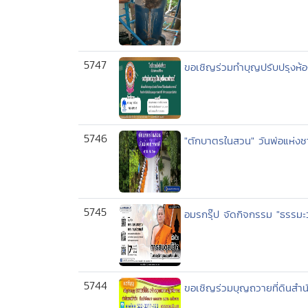
5747
ขอเชิญร่วมทำบุญปรับปรุงห้อ
5746
"ตักบาตรในสวน" วันพ่อแห่งช
5745
อมรกรุ๊ป จัดกิจกรรม "ธรรมะ
5744
ขอเชิญร่วมบุญถวายที่ดินสำน