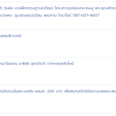
ี..วันพ่อ บวชฝึกกรรมฐาน2เดือน) โครงการอุปสมบทนาคหมู่ พระธุดงค์กรรมฐ
มภ์บวชพระ ดูเเลตลอด2เดือน สอบถาม โทร/ไลน์ 087-007-8607
งคอมพิวเตอร์
ญาปันแดน อ.พิชัย อุตรดิตถ์ จากเหตุเพลิงไหม้
ท้บรรจุในพระหฤทัย แผ่นล่ะ 200 บาท เพื่อสมทบปัจจัยในการหล่อพระส