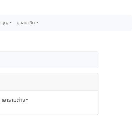
กบุญ
มุมสมาชิก
วาอารามต่างๆ