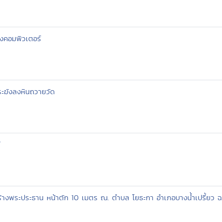
งคอมพิวเตอร์
ระฆังลงหินถวายวัด
์
้างพระประธาน หน้าตัก 10 เมตร ณ. ตำบล โยธะกา อำเภอบางน้ำเปรี้ยว ฉ