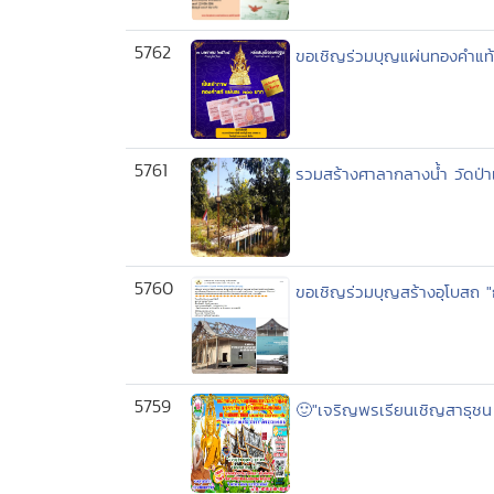
5762
ขอเชิญร่วมบุญแผ่นทองคำแท้
5761
รวมสร้างศาลากลางน้ำ วัดป่
5760
ขอเชิญร่วมบุญสร้างอุโบสถ "
5759
🙂"เจริญพรเรียนเชิญสาธุชน