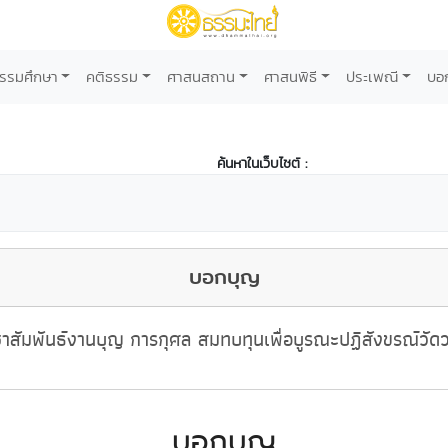
รรมศึกษา
คติธรรม
ศาสนสถาน
ศาสนพิธี
ประเพณี
บอ
ค้นหาในเว็บไซต์ :
บอกบุญ
าสัมพันธ์งานบุญ การกุศล สมทบทุนเพื่อบูรณะปฏิสังขรณ์วัด
บอกบุญ