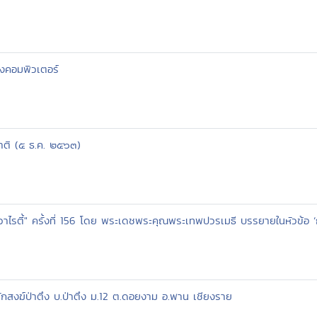
งคอมพิวเตอร์
าติ (๕ ธ.ค. ๒๕๖๓)
วาไรตี้" ครั้งที่ 156 โดย พระเดชพระคุณพระเทพปวรเมธี บรรยายในหัวข้อ 
ักสงฆ์ป่าตึง บ.ป่าตึง ม.12 ต.ดอยงาม อ.พาน เชียงราย