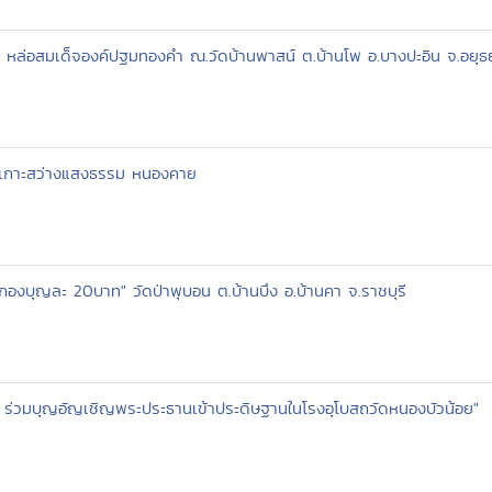
 หล่อสมเด็จองค์ปฐมทองคำ ณ.วัดบ้านพาสน์ ต.บ้านโพ อ.บางปะอิน จ.อยุธ
าเกาะสว่างแสงธรรม หนองคาย
กองบุญละ 20บาท" วัดป่าพุบอน ต.บ้านบึง อ.บ้านคา จ.ราชบุรี
 ร่วมบุญอัญเชิญพระประธานเข้าประดิษฐานในโรงอุโบสถวัดหนองบัวน้อย"