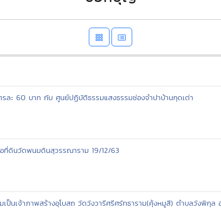
มตรละ 60 บาท กับ ศูนย์ปฏิบัติธรรมแสงธรรมช่องจำปาบ้านกุดเต่า
ื้อที่ดินวัดพนมดินสุวรรณาราม 19/12/63
วมเป็นเจ้าภาพสร้างอุโบสถ วัดวังวารีศรีศรัทธาราม(คุ้งหมูสี) ตำบลวังพิกุ