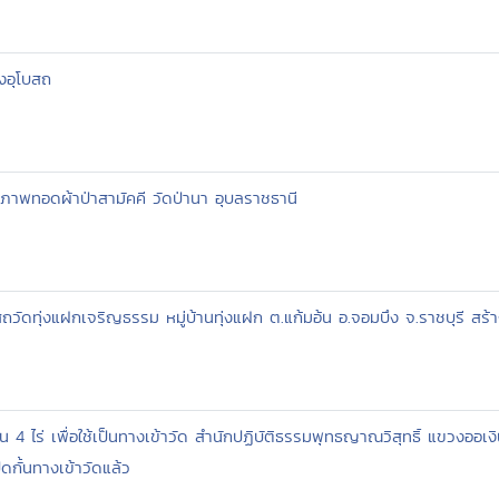
งอุโบสถ
ภาพทอดผ้าป่าสามัคคี วัดป่านา อุบลราชธานี
วัดทุ่งแฝกเจริญธรรม หมู่บ้านทุ่งแฝก ต.แก้มอ้น อ.จอมบึง จ.ราชบุรี สร้า
น 4 ไร่ เพื่อใช้เป็นทางเข้าวัด สำนักปฏิบัติธรรมพุทธญาณวิสุทธิ์ แขวงออเ
ิดกั้นทางเข้าวัดแล้ว