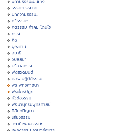
นิทานธรรมะบันเทิง
ธรรมะบรรยาย
บทความธรรมะ
กวีธรรมะ
คติธรรม คำคม โดนใจ
กรรม
ศีล
บุญทาน
สมาธิ
วิปัสสนา
ปริวาสกรรม
ฟังสวดมนต์
คอร์สปฏิบัติธรรม
พระพุทธศาสนา
พระไตรปิฏก
หัวข้อธรรม
พจนานุกรมพุทธศาสน์
มิลินทปัญหา
เสียงธรรม
สถานีเพลงธรรมะ
เพลงธรรมะ/ดนตรีสมาธิ