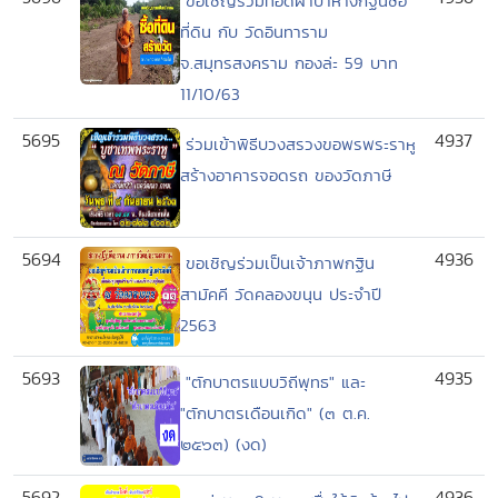
ขอเชิญร่วมทอดผ้าป่าหางกฐินซื้อ
ที่ดิน กับ วัดอินทาราม
จ.สมุทรสงคราม กองล่ะ 59 บาท
11/10/63
5695
4937
ร่วมเข้าพิธีบวงสรวงขอพรพระราหู
สร้างอาคารจอดรถ ของวัดภาษี
5694
4936
ขอเชิญร่วมเป็นเจ้าภาพกฐิน
สามัคคี วัดคลองขนุน ประจำปี
2563
5693
4935
"ตักบาตรแบบวิถีพุทธ" และ
"ตักบาตรเดือนเกิด" (๓ ต.ค.
๒๕๖๓) (งด)
5692
4936