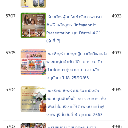
5707
4933
รับสมัครผู้สนใจเข้ารับการอบรม
#ฟรี หลักสูตร “Infographic
Presentation ยุค Digital 4.0”
(รุ่นที่ 7)
5705
4937
ขอเชิญร่วมบุญกฐินสามัคคีแลหล่อ
พระใหญ่หน้าตัก 10 เมตร ณ.วัด
ห้วยโศก ต.ทุ่งนางาม อ.ลานสัก
จ.อุทัยธานี 18-25/10/63
5704
4935
ขอเรียนเชิญร่วมบริจาคปัจจัย
สมทบทุนจัดซื้อข้าวสาร อาหารแห้ง
เพื่อนำไปบริจาคให้วัดพระบาทน้ำพุ
จ.ลพบุรี ในวันที่ 4 ตุลาคม 2563
5703
4936
#รับสมัครบวชนาคหมู่ (บวช