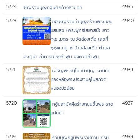
5724
4935
เชิญร่วมบุญกฐินตกค้างสามัคคี
5723
4940
ขอเชิญร่วมทำบุญสร้างพระนอน
แสนสุข (พระพุทธไสยาสน์) ยาว
๑๕ เมตร ณ.วัดล้องเดื่อ เลขที่
๑๑๒ หมู่ ๒ บ้านล้องเดื่อ ตำบล
ประตูป่า อำเภอเมืองลำพูน จังหวัดลำพูน
5721
4939
เจริญพรอนุโมทนาบุญ...งานเท
ทองหล่อพระประธานอุโบสถวัด
หนองบัวน้อย
5720
4937
กฐินสามัคคีสร้างถนนขึ้นพระธาตุ
แท่นคำ
5719
4939
ร่วมบุญกฐินพระราชทาน กรม