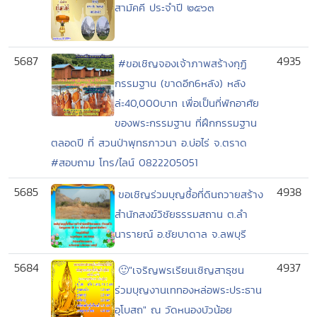
สามัคคี ประจำปี ๒๕๖๓
5687
4935
#ขอเชิญจองเจ้าภาพสร้างกุฏิ
กรรมฐาน (ขาดอีก6หลัง) หลัง
ล่ะ40,000บาท เพื่อเป็นที่พักอาศัย
ของพระกรรมฐาน ที่ฝึกกรรมฐาน
ตลอดปี ที่ สวนป่าพุทธภาวนา อ.บ่อไร่ จ.ตราด
#สอบถาม โทร/ไลน์ 0822205051
5685
4938
ขอเชิญร่วมบุญซื้อที่ดินถวายสร้าง
สำนักสงฆ์วิชัยธรรมสถาน ต.ลำ
นารายณ์ อ.ชัยบาดาล จ.ลพบุรี
5684
4937
🙂"เจริญพรเรียนเชิญสาธุชน
ร่วมบุญงานเททองหล่อพระประธาน
อุโบสถ" ณ วัดหนองบัวน้อย