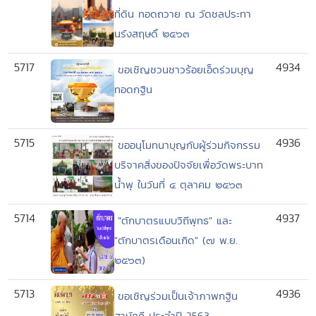
ที่ดิน ทอดถวาย ณ วัดชลประทา
นรังสฤษดิ์ ๒๕๖๓
5717
4934
ขอเชิญชวนชาวร้อยเอ็ดร่วมบุญ
ทอดกฐิน
5715
4936
ขออนุโมทนาบุญกับผู้ร่วมกิจกรรม
บริจาคสิ่งของปัจจัยเพื่อวัดพระบาท
น้ำพุ ในวันที่ ๔ ตุลาคม ๒๕๖๓
5714
4937
"ตักบาตรแบบวิถีพุทธ" และ
"ตักบาตรเดือนเกิด" (๗ พ.ย.
๒๕๖๓)
5713
4936
ขอเชิญร่วมเป็นเจ้าภาพกฐิน
สามัคคี ประจำปี 2563