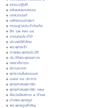
ธรรมะปฏิบัติ
คลังแสงแห่งธรรม
บทสวดมนต์
หลักธรรมนำสุขฯ
กรรมฐานประจำวันเกิด
ฮีต ๑๒ คอง ๑๔
งานบุญประจำปี
ประเพณีทั่วไทย
พระพุทธเจ้า
ภาพพระพุทธประวัติ
ประวัติพระพุทธสาวก
ทศชาติชาดก
นิทานชาดก
พุทธวจนในธรรมบท
มงคล ๓๘ ประการ
พุทธศาสนสุภาษิต
พุทธศาสนสุภาษิต ๖๒๑
สังเวชนียสถาน ๔ ตำบล
ปางพระพุทธรูป
พระพุทธรูปสำคัญ