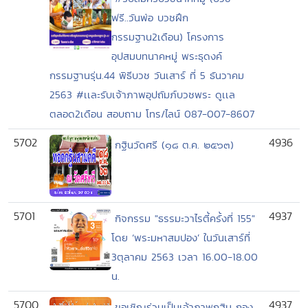
ฟรี..วันพ่อ บวชฝึก
กรรมฐาน2เดือน) โครงการ
อุปสมบทนาคหมู่ พระธุดงค์
กรรมฐานรุ่น.44 พิธีบวช วันเสาร์ ที่ 5 ธันวาคม
2563 #เเละรับเจ้าภาพอุปถัมภ์บวชพระ ดูเเล
ตลอด2เดือน สอบถาม โทร/ไลน์ 087-007-8607
5702
4936
กฐินวัดศรี (๑๘ ต.ค. ๒๕๖๓)
5701
4937
กิจกรรม "ธรรมะวาไรตี้ครั้งที่ 155"
โดย ‘พระมหาสมปอง’ ในวันเสาร์ที่
3ตุลาคม 2563 เวลา 16.00-18.00
น.
5700
4937
ขอเชิญร่วมเป็นเจ้าภาพกฐิน กอง