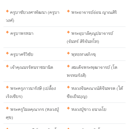
ครูบาชัยวงศาพัฒนา (ครูบา
พระอาจารย์อ่อน ญาณสิริ
วงศ์)
ครูบาพรหมา
พระอุบาลีคุณูปมาจารย์
(จันทร์ สิริจันทโท)
ครูบาศรีวิชัย
พุทธทาสภิกขุ
เจ้าคุณนรรัตนราชมานิต
สมเด็จพระพุฒาจารย์ (โต
พรหมรังสี)
พระครูภาวนารังษี (เปลื้อง
หลวงจีนคณาณัติจีนพรต (ไต้
เริงเชียร)
ซือเย็นบุญ)
พระครูวิมลคุณากร (หลวงปู่
หลวงปู่ขาว อนาลโย
ศุข)