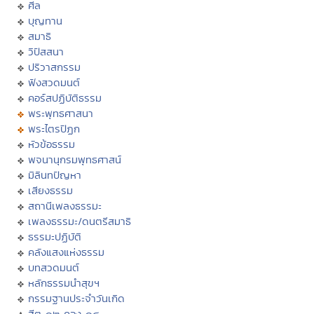
ศีล
บุญทาน
สมาธิ
วิปัสสนา
ปริวาสกรรม
ฟังสวดมนต์
คอร์สปฏิบัติธรรม
พระพุทธศาสนา
พระไตรปิฏก
หัวข้อธรรม
พจนานุกรมพุทธศาสน์
มิลินทปัญหา
เสียงธรรม
สถานีเพลงธรรมะ
เพลงธรรมะ/ดนตรีสมาธิ
ธรรมะปฏิบัติ
คลังแสงแห่งธรรม
บทสวดมนต์
หลักธรรมนำสุขฯ
กรรมฐานประจำวันเกิด
ฮีต ๑๒ คอง ๑๔