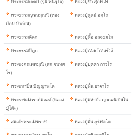
พระธรรมเจดีย์ (จูม พันธุโล)
หลวงปู่ชา สุภัทโท
พระธรรมญาณมุณนี (ทอง
หลวงปู่ดูลย์ อตุโล
ย้อย บัวอ่อน)
พระธรรมดิลก
หลวงปู่ตื้อ อลจธมโม
พระธรรมปิฎก
หลวงปู่เทสก์ เทสรังสี
พระมงคลเทพมุณี (สด จนฺทส
หลวงปู่บุดดา ถาวโร
โร)
พระมหาปิ่น ปัญญาพโล
หลวงปู่ฝั้น อาจาโร
พระราชสังวราภิมณฑ์ (หลวง
หลวงปู่มหาบัว ญาณสัมปันโน
ปู่โต๊ะ)
สมเด็จพระสังฆราช
หลวงปู่มั่น ภูริทัตโต