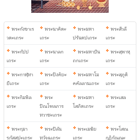
พระกังขาเร
พระนาคิตะ
พระมหา
พระสีวลี
วตะเถระ
เถระ
ปรันตปเถระ
เถระ
พระกัปป
พระนาลก
พระมหาปัน
พระสุพาหุ
เถระ
เถระ
ถกเถระ
เถระ
พระกาฬุทา
พระปิงคิยะ
พระมหาโม
พระสุภูติ
ยีเถระ
เถระ
คคัลลานเถระ
เถระ
พระกิมพิล
พระ
พระมหา
พระเสล
เถระ
ปิณโฑลภาร
โสภิตเถระ
เถระ
ทวาชะเถระ
พระกุมา
พระปิลัน
พระเมฆิย
พระโสณ
รกัสสปะเถระ
ทวัจฉเถระ
เถระ
กุฏิกัณณะ