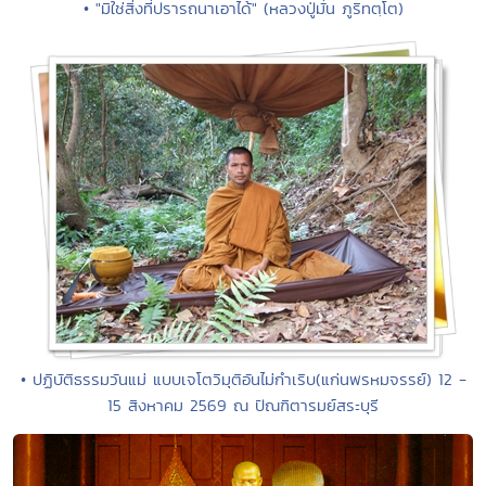
• "มิใช่สิ่งที่ปรารถนาเอาได้" (หลวงปู่มั่น ภูริทตฺโต)
• ปฏิบัติธรรมวันแม่ แบบเจโตวิมุติอันไม่กำเริบ(แก่นพรหมจรรย์) 12 -
15 สิงหาคม 2569 ณ ปัณฑิตารมย์สระบุรี