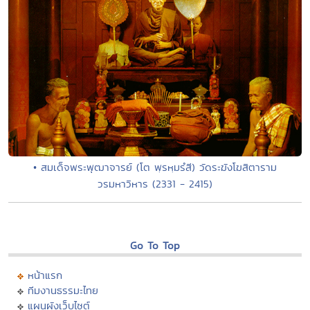
• สมเด็จพระพุฒาจารย์ (โต พฺรหฺมรํสี) วัดระฆังโฆสิตาราม
วรมหาวิหาร (2331 - 2415)
Go To Top
หน้าแรก
ทีมงานธรรมะไทย
แผนผังเว็บไซต์