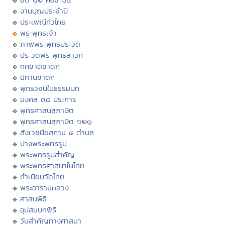
งานบุญประจำปี
ประเพณีทั่วไทย
พระพุทธเจ้า
ภาพพระพุทธประวัติ
ประวัติพระพุทธสาวก
ทศชาติชาดก
นิทานชาดก
พุทธวจนในธรรมบท
มงคล ๓๘ ประการ
พุทธศาสนสุภาษิต
พุทธศาสนสุภาษิต ๖๒๑
สังเวชนียสถาน ๔ ตำบล
ปางพระพุทธรูป
พระพุทธรูปสำคัญ
พระพุทธศาสนาในไทย
ทำเนียบวัดไทย
พระอารามหลวง
ศาสนพิธี
อุปสมบทพิธี
วันสำคัญทางศาสนา