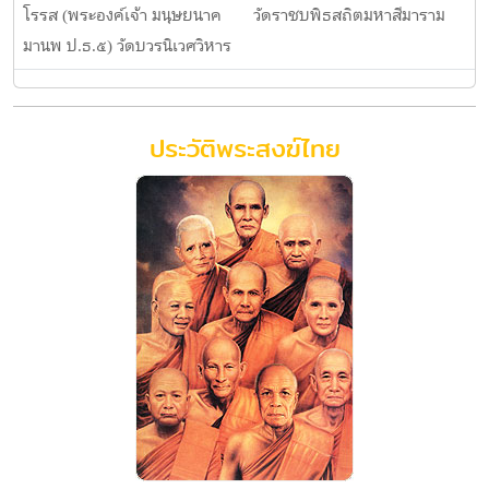
โรรส (พระองค์เจ้า มนุษยนาค
วัดราชบพิธสถิตมหาสีมาราม
มานพ ป.ธ.๕) วัดบวรนิเวศวิหาร
ประวัติพระสงฆ์ไทย