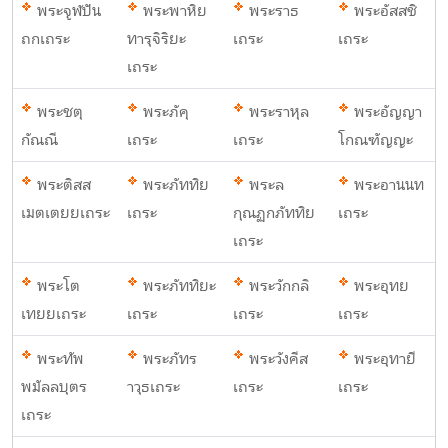
พระจูฬปัน
พระพาหิย
พระราธ
พระอัสสชิ
ถกเถระ
ทารุจิริยะ
เถระ
เถระ
เถระ
พระชตุ
พระภัคุ
พระราหุล
พระอัญญา
กัณณี
เถระ
เถระ
โกณฑัญญะ
พระติสส
พระภัททิย
พระล
พระอานนท
เมตเตยยเถระ
เถระ
กุณฏกภัททิย
เถระ
เถระ
พระโต
พระภัททิยะ
พระวักกลิ
พระอุทย
เทยยเถระ
เถระ
เถระ
เถระ
พระทัพ
พระภัทร
พระวังคีส
พระอุทายี
พมัลลบุตร
าวุธเถระ
เถระ
เถระ
เถระ