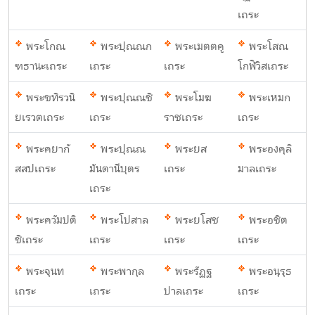
เถระ
พระโกณ
พระปุณณก
พระเมตตคู
พระโสณ
ฑธานะเถระ
เถระ
เถระ
โกฬิวิสเถระ
พระขทิรวนิ
พระปุณณชิ
พระโมฆ
พระเหมก
ยเรวตเถระ
เถระ
ราชเถระ
เถระ
พระคยากั
พระปุณณ
พระยส
พระองคุลิ
สสปเถระ
มันตานีบุตร
เถระ
มาลเถระ
เถระ
พระควัมปติ
พระโปสาล
พระยโสช
พระอชิต
ชิเถระ
เถระ
เถระ
เถระ
พระจุนท
พระพากุล
พระรัฏฐ
พระอนุรุธ
เถระ
เถระ
ปาลเถระ
เถระ