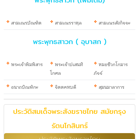
พระพุทธสาวก (เพิ่มเติม)
สามเณรบัณฑิต
สามเณรราหุล
สามเณรสังกิจจะ
พระพุทธสาวก ( อุบาสก )
พระเจ้าพิมพิสาร
พระเจ้าปเสนทิ
หมอชีวกโกมาร
โกศล
ภัจจ์
อนาถบิณฑิกะ
จิตตคหบดี
สุมนมาลาการ
ประวัติสมเด็จพระสังฆราชไทย สมัยกรุง
รัตนโกสินทร์