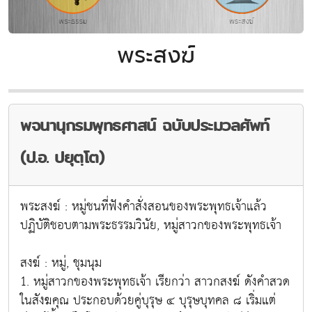
พระสงฆ์
พจนานุกรมพุทธศาสน์ ฉบับประมวลศัพท์
(ป.อ. ปยุตฺโต)
พระสงฆ์ :
หมู่ชนที่ฟังคำสั่งสอนของพระพุทธเจ้าแล้ว
ปฏิบัติชอบตามพระธรรมวินัย, หมู่สาวกของพระพุทธเจ้า
สงฆ์ : หมู่, ชุมนุม
1. หมู่สาวกของพระพุทธเจ้า เรียกว่า สาวกสงฆ์ ดังคำสวด
ในสังฆคุณ ประกอบด้วยคู่บุรุษ ๔ บุรุษบุทคล ๘ เริ่มแต่