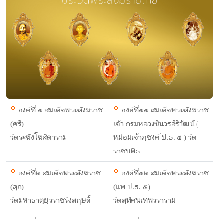
องค์ที่ ๑ สมเด็จพระสังฆราช
องค์ที่๑๑ สมเด็จพระสังฆราช
(ศรี)
เจ้า กรมหลวงชินวรสิริวัฒน์ (
วัดระฆังโฆสิตาราม
หม่อมเจ้าภุชงค์ ป.ธ. ๕ ) วัด
ราชบพิธ
องค์ที่๒ สมเด็จพระสังฆราช
องค์ที่๑๒ สมเด็จพระสังฆราช
(สุก)
(แพ ป.ธ. ๕)
วัดมหาธาตุยุวราชรังสฤษดิ์
วัดสุทัศนเทพวราราม