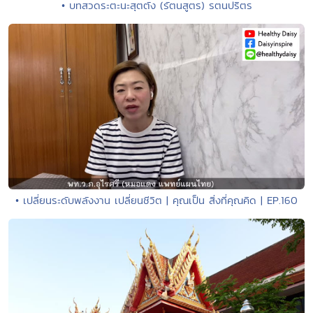
• บทสวดระตะนะสุตตัง (รัตนสูตร) รตนปริตร
• เปลี่ยนระดับพลังงาน เปลี่ยนชีวิต | คุณเป็น สิ่งที่คุณคิด | EP.160