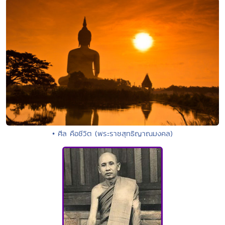
• ศีล คือชีวิต (พระราชสุทธิญาณมงคล)