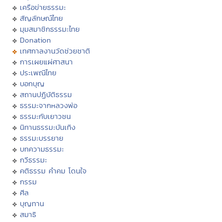
เครือข่ายธรรมะ
สัญลักษณ์ไทย
มุมสมาชิกธรรมะไทย
Donation
เทศกาลงานวัดช่วยชาติ
การเผยแผ่ศาสนา
ประเพณีไทย
บอกบุญ
สถานปฏิบัติธรรม
ธรรมะจากหลวงพ่อ
ธรรมะกับเยาวชน
นิทานธรรมะบันเทิง
ธรรมะบรรยาย
บทความธรรมะ
กวีธรรมะ
คติธรรม คำคม โดนใจ
กรรม
ศีล
บุญทาน
สมาธิ