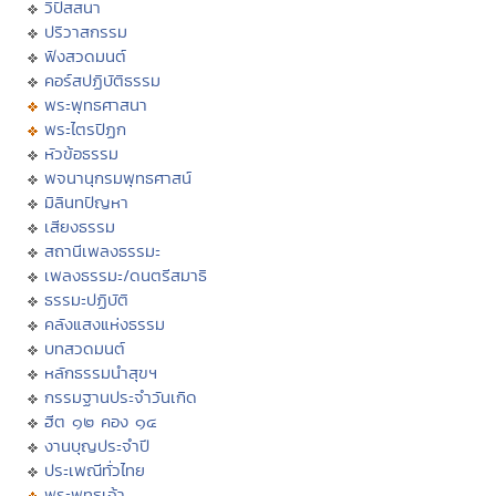
วิปัสสนา
ปริวาสกรรม
ฟังสวดมนต์
คอร์สปฏิบัติธรรม
พระพุทธศาสนา
พระไตรปิฏก
หัวข้อธรรม
พจนานุกรมพุทธศาสน์
มิลินทปัญหา
เสียงธรรม
สถานีเพลงธรรมะ
เพลงธรรมะ/ดนตรีสมาธิ
ธรรมะปฏิบัติ
คลังแสงแห่งธรรม
บทสวดมนต์
หลักธรรมนำสุขฯ
กรรมฐานประจำวันเกิด
ฮีต ๑๒ คอง ๑๔
งานบุญประจำปี
ประเพณีทั่วไทย
พระพุทธเจ้า