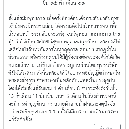
ขึ้น ๑๕ ค่ำ เดือน ๑๑
ตั้งแต่สมัยพุทธกาล เมื่อครั้งที่องค์สมเด็จพระสัมมาสัมพุทธ
เจ้ายังทรงมีพระชนม์อยู่ ได้ทรงเสด็จไปยังทุกแห่งหน เพื่อ
สั่งสอนหลักธรรมอันประเสริฐ จนมีพุทธสาวกมากมาย โดย
มุ่งเน้นให้เกิดประโยชน์สุขแก่หมู่มวลมนุษย์โลก พระองค์ได้
เสด็จไปยังถิ่นทุรกันดารในทุกฤดูกาล ต่อมา ปรากฏว่าใน
ช่วงพรรษาหรือช่วงฤดูฝนได้มีผู้ร้องขอต่อพระองค์ว่าได้เกิด
ความเสียหาย แก่ข้าวกล้าเพราะถูกเหยียบโดยพุทธบริษัท
ซึ่งไม่ได้เจตนา ดังนั้นพระองค์จึงออกพุทธบัญญัติกำหนดให้
พระสงฆ์ทุกรูปจำพรรษาเป็นหลักเป็นแหล่งในช่วงฤดูฝน
โดยให้เริ่มตั้งแต่วันแรม 1 ค่ำ เดือน 8 จนกระทั่งถึงวันขึ้น
15 ค่ำเดือน 11 นับเป็น เวลา 3 เดือน ในวันเข้าพรรษานี้
จะมีการทำบุญตักบาตร ถวายผ้าอาบน้ำฝนและจตุปัจจัย
แก่ พระภิกษุ สามเณร รวมทั้งยังมีการ ถวายเทียนพรรษา
แก่วัดอีกด้วย ...
อ่านต่อ...