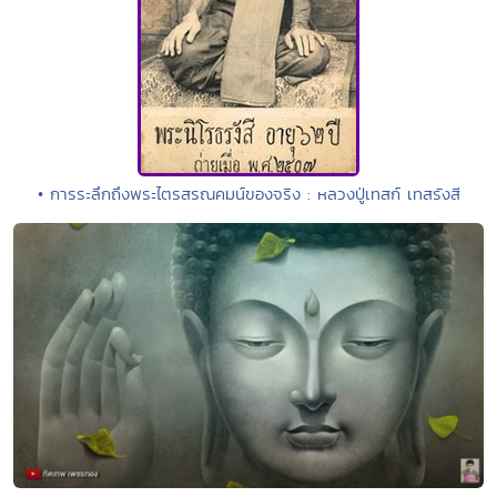
• การระลึกถึงพระไตรสรณคมน์ของจริง : หลวงปู่เทสก์ เทสรังสี