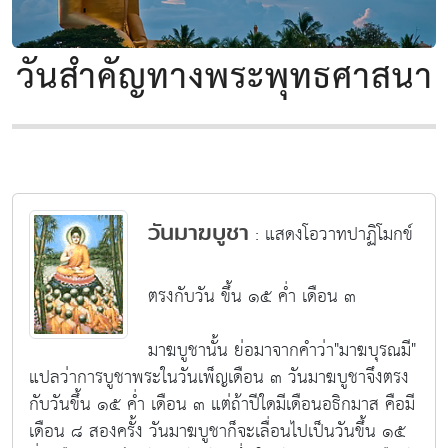
วันสำคัญทางพระพุทธศาสนา
วันมาฆบูชา
: แสดงโอวาทปาฏิโมกข์
ตรงกับวัน ขึ้น ๑๕ ค่ำ เดือน ๓
มาฆบูชานั้น ย่อมาจากคำว่า"มาฆบุรณมี"
แปลว่าการบูชาพระในวันเพ็ญเดือน ๓ วันมาฆบูชาจึงตรง
กับวันขึ้น ๑๕ ค่ำ เดือน ๓ แต่ถ้าปีใดมีเดือนอธิกมาส คือมี
เดือน ๘ สองครั้ง วันมาฆบูชาก็จะเลื่อนไปเป็นวันขึ้น ๑๕