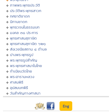
ภาพพระพุทธประวัติ
ประวัติพระพุทธสาวก
ทศชาติชาดก
นิทานชาดก
พุทธวจนในธรรมบท
มงคล ๓๘ ประการ
พุทธศาสนสุภาษิต
พุทธศาสนสุภาษิต ๖๒๑
สังเวชนียสถาน ๔ ตำบล
ปางพระพุทธรูป
พระพุทธรูปสำคัญ
พระพุทธศาสนาในไทย
ทำเนียบวัดไทย
พระอารามหลวง
ศาสนพิธี
อุปสมบทพิธี
วันสำคัญทางศาสนา
Eng