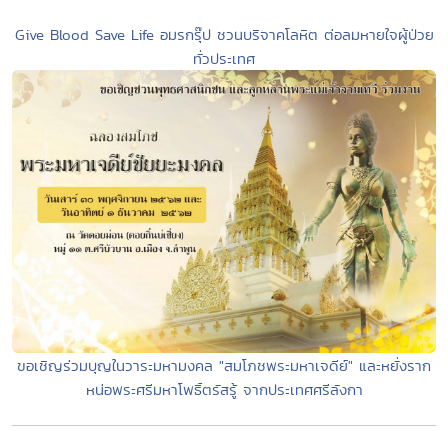
Give Blood Save Life อมรกรุ๊ป ชวนบริจาคโลหิต ต่อลมหายใจผู้ป่วย
ทั่วประเทศ
ขอเชิญร่วมบุญในวาระมหามงคล "สมโภชพระมหาเจดีย์" และหยั่งราก
หน่อพระศรีมหาโพธิ์ตรัสรู้ จากประเทศศรีลังกา