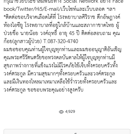
กรุณาช่วยประชาสัมพันธ์ทาง Social Network อย่าง Face
book/Twitter/Hi5/E-mail/เว็บไซท์และเว็บบลอด ฯลฯ
*ติดต่อขอบริจาคเลือดได้ที่ โรงพยาบาลศิริราช ตึกอัษฎางค์
ห้องไอซียู โรงพยาบาลที่อยู่ใกล้บ้านและสภากาชาดไทย ผู้
ป่วยชื่อ นายน้อย วงค์ฤทธิ์ อายุ 45 ปี ติดต่อสอบถาม คุณ
ก้อย(ลูกสาวผู้ป่วย) T.087-320-4740
ผมขอขอบคุณท่านผู้ใจบุญทุกท่านและผมขออนุญาติอันเชิญ
คุณพระศรีรัตนตรัยขอทรงดลบันดาลให้ผู้ใจบุญทุกท่านมี
สุขภาพร่างกายที่แข็งแรงไม่มีโรคภัยไข้เจ็บทั้งครอบครัวทั้ง
วงค์ตระกูล มีความสุขมากๆทั้งครอบครัวและวงค์ตระกูล
และมีเงินทองไหลมาเทมาเหลือใช้ร่ำรวยทั้งครอบครัวและ
วงค์ตระกูล ขอขอบพระคุณอย่างสูงครับ
4,929