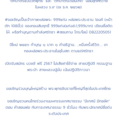
"ตักบาตรแบบวิถีพุทธ" และ "ตักบาตรเดือนเกิด" น้อมอุทิศถวาย
ในหลวง ร.๙ (๗ ธ.ค. ๒๕๖๒)
#ขอเชิญเป็นเจ้าภาพหล่อพระ 999แท่ง หล่อพระประธาน 1องค์ (หน้า
ตัก 108นิ้ว) จองทองสัมฤทธิ์ 999แท่ง(แท่งล่ะ1,999บาท) เขียนชื่อติด
ให้. หรือทำบุญตามกำลังศรัทธา #สอบถาม โทร/ไลน์ 0822205051
ปีใหม่ ๒๕๕๖ ทำบุญ ๑ บาท ๑ คำอธิฐาน.. ..หนึงครั้งชีวิต.... เท
ทองหล่อพระประธานในอุโบสถ ตามแต่ศรัทธา
เปิดรับสมัคร บวชชี ฟรี 2567 ไม่เสียค่าใช้จ่าย สายปฏิบัติ กรรมฐาน
พระป่า สายหลวงปู่มั่น เน้นปฏิบัติภาวนา
ขอเชิญร่วมบุญใหญ่สร้าง พระพุทธชินราชที่ใหญ่ที่สุดในประเทศไทย
ขอเชิญชวนคนไทยร่วมงานมหกรรมเทศนาธรรม “มีเทศน์ มีทอล์ค”
ตอน คำสอนพ่อ กับการเทศนาธรรม 9 ชั่วโมง กับพระนักเทศน์ชื่อดัง
ระดับประเทศ