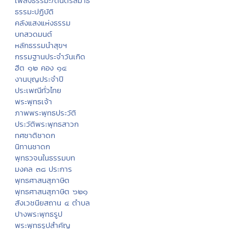
เพลงธรรมะ/ดนตรีสมาธิ
ธรรมะปฏิบัติ
คลังแสงแห่งธรรม
บทสวดมนต์
หลักธรรมนำสุขฯ
กรรมฐานประจำวันเกิด
ฮีต ๑๒ คอง ๑๔
งานบุญประจำปี
ประเพณีทั่วไทย
พระพุทธเจ้า
ภาพพระพุทธประวัติ
ประวัติพระพุทธสาวก
ทศชาติชาดก
นิทานชาดก
พุทธวจนในธรรมบท
มงคล ๓๘ ประการ
พุทธศาสนสุภาษิต
พุทธศาสนสุภาษิต ๖๒๑
สังเวชนียสถาน ๔ ตำบล
ปางพระพุทธรูป
พระพุทธรูปสำคัญ