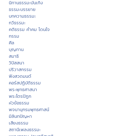
นิทานธรรมะบันเทิง
ธรรมะบรรยาย
บทความธรรมะ
กวีธรรมะ
คติธรรม คำคม โดนใจ
กรรม
ศีล
บุญทาน
สมาธิ
วิปัสสนา
ปริวาสกรรม
ฟังสวดมนต์
คอร์สปฏิบัติธรรม
พระพุทธศาสนา
พระไตรปิฏก
หัวข้อธรรม
พจนานุกรมพุทธศาสน์
มิลินทปัญหา
เสียงธรรม
สถานีเพลงธรรมะ