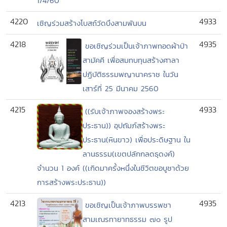
1/4/60
4220
4933
เชิญร่วมสร้างโบสถ์วัดบึงสามพันบน
4218
4935
ขอเชิญร่วมเป็นเจ้าภาพทอดผ้าป่า
สามัคคี เพื่อสมทบทุนสร้างศาลา
ปฏิบัติธรรมพญานาคราช ในวัน
เสาร์ที่ 25 มีนาคม 2560
4215
4933
((รับเจ้าภาพจองสร้างพระ
ประธาน)) อุปถัมภ์สร้างพระ
ประธาน(หินขาว) เพื่อประดิษฐาน ใน
ลานธรรม(เขตปลักกลดธุดงค์)
จำนวน 1 องค์ ((เกิดมาครั้งหนึ่งในชีวิตขอบูชาด้วย
การสร้างพระประธาน))
4213
4935
ขอเชิญเป็นเจ้าภาพบรรพชา
สามเณรทายาทธรรม ๗๐ รูป