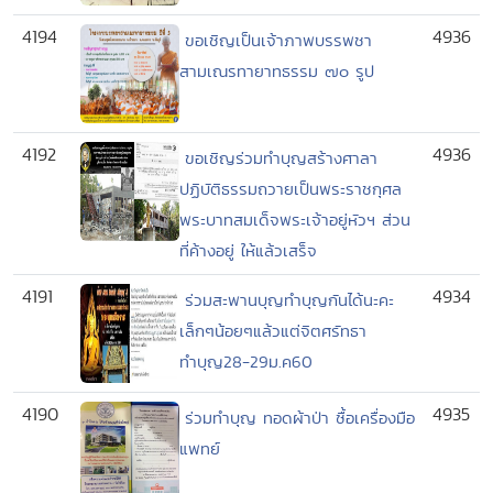
4194
4936
ขอเชิญเป็นเจ้าภาพบรรพชา
สามเณรทายาทธรรม ๗๐ รูป
4192
4936
ขอเชิญร่วมทำบุญสร้างศาลา
ปฏิบัติธรรมถวายเป็นพระราชกุศล
พระบาทสมเด็จพระเจ้าอยู่หัวฯ ส่วน
ที่ค้างอยู่ ให้แล้วเสร็จ
4191
4934
ร่วมสะพานบุญทำบุญกันได้นะคะ
เล็กๆน้อยๆแล้วแต่จิตศรัทธา
ทำบุญ28-29ม.ค60
4190
4935
ร่วมทำบุญ ทอดผ้าป่า ซื้อเครื่องมือ
แพทย์