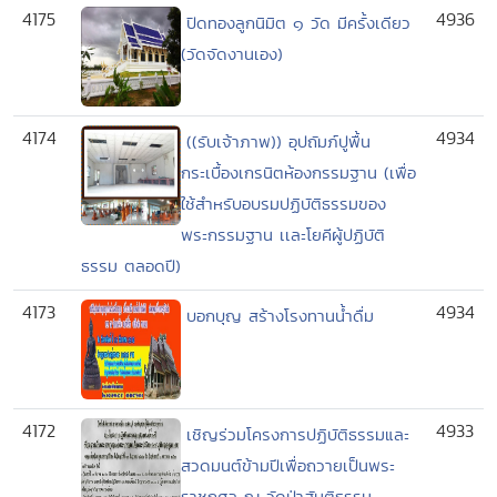
4175
4936
ปิดทองลูกนิมิต ๑ วัด มีครั้งเดียว
(วัดจัดงานเอง)
4174
4934
((รับเจ้าภาพ)) อุปถัมภ์ปูพื้น
กระเบื้องเกรนิตห้องกรรมฐาน (เพื่อ
ใช้สำหรับอบรมปฏิบัติธรรมของ
พระกรรมฐาน เเละโยคีผู้ปฏิบัติ
ธรรม ตลอดปี)
4173
4934
บอกบุญ สร้างโรงทานน้ำดื่ม
4172
4933
เชิญร่วมโครงการปฏิบัติธรรมและ
สวดมนต์ข้ามปีเพื่อถวายเป็นพระ
ราชกุศล ณ วัดป่าสันติธรรม