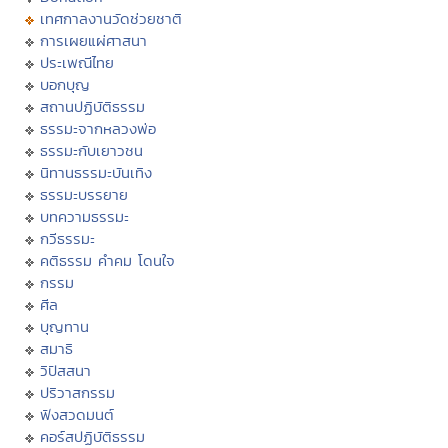
เทศกาลงานวัดช่วยชาติ
การเผยแผ่ศาสนา
ประเพณีไทย
บอกบุญ
สถานปฏิบัติธรรม
ธรรมะจากหลวงพ่อ
ธรรมะกับเยาวชน
นิทานธรรมะบันเทิง
ธรรมะบรรยาย
บทความธรรมะ
กวีธรรมะ
คติธรรม คำคม โดนใจ
กรรม
ศีล
บุญทาน
สมาธิ
วิปัสสนา
ปริวาสกรรม
ฟังสวดมนต์
คอร์สปฏิบัติธรรม