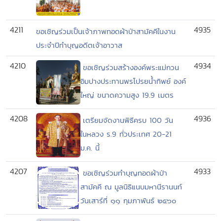
4211
4935
ขอเชิญร่วมเป็นเจ้าภาพทอดผ้าป่าสามัคคีในงาน
ประจำปีทำบุญอดีตเจ้าอาวาส
4210
4934
ขอเชิญร่วมสร้างองค์พระแม่กวน
อิมปางประทานพรโปรยน้ำทิพย์ องค์
ใหญ่ ขนาดความสูง 19.9 เมตร
4208
4936
เตรียมจัดงานพิธีครบ 100 วัน
ในหลวง ร.9 ทั่วประเทศ 20-21
ม.ค. นี้
4207
4933
ขอเชิญร่วมทำบุญทอดผ้าป่า
สามัคคี ณ มูลนิธิแนบมหานีรานนท์
วันเสาร์ที่ ๑๑ กุมภาพันธ์ ๒๕๖๐