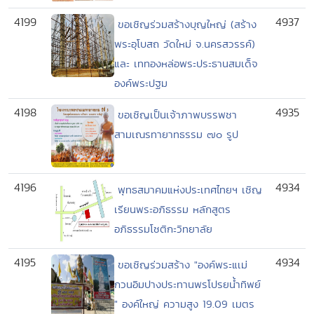
4199
4937
ขอเชิญร่วมสร้างบุญใหญ่ (สร้าง
พระอุโบสถ วัดใหม่ จ.นครสวรรค์)
และ เททองหล่อพระประธานสมเด็จ
องค์พระปฐม
4198
4935
ขอเชิญเป็นเจ้าภาพบรรพชา
สามเณรทายาทธรรม ๗๐ รูป
4196
4934
พุทธสมาคมแห่งประเทศไทยฯ เชิญ
เรียนพระอภิธรรม หลักสูตร
อภิธรรมโชติกะวิทยาลัย
4195
4934
ขอเชิญร่วมสร้าง "องค์พระแเม่
กวนอิมปางประทานพรโปรยน้ำทิพย์
" องค์ใหญ่ ความสูง 19.09 เมตร