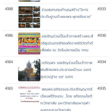
4188
4933
ร่วมสมทบทุนทำบุญสร้าง”วิหาร
ประดิษฐานจำลองพระพุทธชินราช”
4186
4936
ขอเชิญร่วมเป็นเจ้าภาพสร้างพระสี
วลีสูง2เมตร89องค์ถวาย89วัดทำดี
เพื่อพ่อ ณ วัดใหม่ยายแป้น กทม.
4184
4934
เจริญพร ขอเชิญร่วมเป็นเจ้าภาพ
พ่นสีทองพระประธานหน้า๑๐ เมตร
สูงรวมฐาน ๑๙ เมตร
4183
4935
สอนพระอภิธรรมระดับปริญญาตรี
เรียนฟรี!!จนจบ ..โดย อภิธรรมโชติ
กะวิทยาลัย มหาวิทยาลัยมหาจุฬา
ลงกรณราชวิทยาลัย