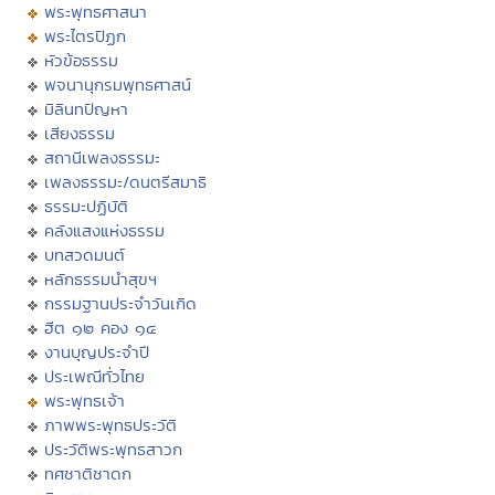
พระพุทธศาสนา
พระไตรปิฏก
หัวข้อธรรม
พจนานุกรมพุทธศาสน์
มิลินทปัญหา
เสียงธรรม
สถานีเพลงธรรมะ
เพลงธรรมะ/ดนตรีสมาธิ
ธรรมะปฏิบัติ
คลังแสงแห่งธรรม
บทสวดมนต์
หลักธรรมนำสุขฯ
กรรมฐานประจำวันเกิด
ฮีต ๑๒ คอง ๑๔
งานบุญประจำปี
ประเพณีทั่วไทย
พระพุทธเจ้า
ภาพพระพุทธประวัติ
ประวัติพระพุทธสาวก
ทศชาติชาดก