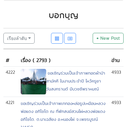
บอกบุญ
+
New Post
เรียงลำดับ
#
เรื่อง ( 2793 )
อ่าน
4222
4933
ขอเชิญร่วมเป็นเจ้าภาพทอดผ้าป่า
สามัคคี ในงานประจำปี ไหว้ครูยา
วันสงกรานต์ มีบวชชีพราหมณ์
4221
4933
ขอเชิญร่วมเป็นเจ้าภาพเททองหล่อรูปเหมือนหลวง
พ่อแดง อภิโชโต ณ ที่พักสงฆ์สวนไผ่หลวงพ่อแดง
อภิโชโต. ต.นาเฉลียง อ.หนองไผ่ จ.เพชรบูรณ์