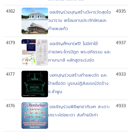
4182
4935
ขอเชิญร่วมบุญสร้างวิหารวัดสุขโข
วนาราม พร้อมลานประทักษิณและ
กำแพงแก้ว
4179
4937
ขอเชิญศึกษา(ฟรี! ไม่มีค่าใช้
จ่าย)พระไตรปิฎก พระอภิธรรม และ
ภาษาบาลี หลักสูตรเร่งรัด
4177
4933
บอกบุญร่วมสร้างกำแพงวัด และ
ป้ายชื่อวัด บูรณปฏิสังขรณ์วัดร้าง
จ.ลำพูน
4176
4933
ขอเชิญร่วมพิธีพุทธาภิเษก สะเดาะ
เคราะห์ต่อชะตา ส่งท้ายปีเก่า