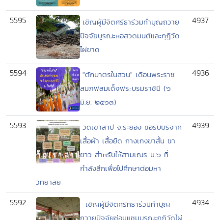
5595
4937
เชิญผู้มีจิตศรัธาร่วมทำบุญถวาย
ปัจจัยบูรณะหอสวดมนต์และกุฎิวัด
ไผ่ขาด
5594
4936
"ตักบาตรในสวน" เดือนพระราช
สมภพสมเด็จพระบรมราชินี (๖
มิ.ย. ๒๕๖๓)
5593
4939
วัดเขาสาป จ.ระยอง ขอรับบริจาค
เสื้อผ้า เสื้อยืด กางเกงขาสั้น ขา
ยาว สำหรับให้สามเณร ม.๖ ที่
กำลังสึกเพื่อไปศึกษาต่อมหา
วิทยาลัย
5592
4934
เชิญผู้มีจิตศรัทธาร่วมทำบุญ
ถวายปัจจัยซ่อมแซมบูรณะกุฎิวัดไผ่