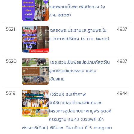
สมภพสมเด็จพระพันปีหลวง (๑
ส.ค. ๒๕๖๓)
5621
4937
ฉลองพระประธานและฐานพระใน
ศาลาการเปรียญ (๕ ก.ค. ๒๕๖๓)
5620
4937
เชิญร่วมเป็นพ่อแม่อุปภัมภ์สัตว์ใน
มูลนิธิรัศมีแห่งธรรม แม่ริม
เชียงใหม่
5619
4944
((ด่วน)) รับเจ้าภาพ
อีก(8นาค)สุดท้ายอุปถัมภ์บวช
โครงการอุปสมทบนาคหมู่พระธุดงค์
กรรมฐาน รุ่น.43 (บวชฟรี..เข้า
พรรษา3เดือน) พิธีบวช วันอาทิตย์ ที่ 5 กรกฏาคม