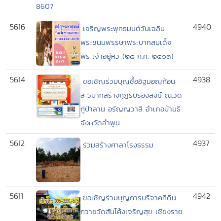
8607
5616
4940
เจริญพระพุทธมนต์วันเฉลิม
พระชนมพรรษาพระบาทสมเด็จ
พระเจ้าอยู่หัว (๒๘ ก.ค. ๒๕๖๓)
5614
4938
ขอเชิญร่วมบุญซื้ออิฐมอญก้อน
ละ5บาทสร้างกุฎิรับรองสงฆ์ ณ.วัด
กู่ป่าลาน อรัญญวาสี อำเภอบ้านธิ
จังหวัดลำพูน
5612
4937
ร่วมสร้าง​ศาลาโรง​ธรรม​
5611
4942
ขอเชิญร่วมบุญการบริจาคที่ดิน
ถวายวัดสันโค้งเจริญสุข เชียงราย