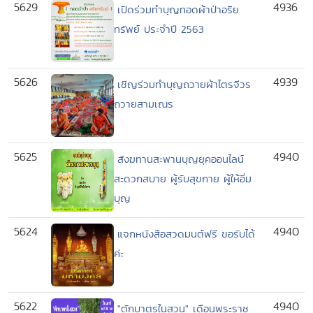
5629
4936
เปิดร่วมทำบุญทอดผ้าป่าอริย
ทรัพย์ ประจำปี 2563
5626
4939
เชิญร่วมทำบุญถวายผ้าไตรจีวร
ถวายสามเณร
5625
4940
สังฆทานสะพานบุญยุคออนไลน์
สะดวกสบาย ผู้รับสุขกาย ผู้ให้อิ่ม
บุญ
5624
4940
แจกหนังสือสวดมนต์ฟรี ขอรับได้
ค่ะ
5622
4940
"ตักบาตรในสวน" เดือนพระราช