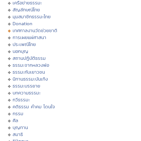
เครือข่ายธรรมะ
สัญลักษณ์ไทย
มุมสมาชิกธรรมะไทย
Donation
เทศกาลงานวัดช่วยชาติ
การเผยแผ่ศาสนา
ประเพณีไทย
บอกบุญ
สถานปฏิบัติธรรม
ธรรมะจากหลวงพ่อ
ธรรมะกับเยาวชน
นิทานธรรมะบันเทิง
ธรรมะบรรยาย
บทความธรรมะ
กวีธรรมะ
คติธรรม คำคม โดนใจ
กรรม
ศีล
บุญทาน
สมาธิ