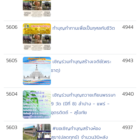
5606
4944
ทำบุญทำทานเพื่อเป็นกุศลกับชีวิต
5605
4943
เชิญร่วมทำบุญสร้างเจดีย์(พระ
ธาตุ)
5604
4940
เชิญร่วมทำบุญถวายเทียนพรรษา
9 วัด (ปีที่ 8) ลำปาง - แพร่ -
อุตรดิตถ์ - สุโขทัย
5603
4937
#ขอเชิญทำบุญสร้างห้อง
สุขา(ปลดทุกข์) จำนวน30หลัง