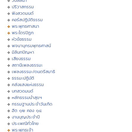
วิปัสสนา
ปริวาสกรรม
ฟังสวดมนต์
คอร์สปฏิบัติธรรม
พระพุทธศาสนา
พระไตรปิฏก
หัวข้อธรรม
พจนานุกรมพุทธศาสน์
มิลินทปัญหา
เสียงธรรม
สถานีเพลงธรรมะ
เพลงธรรมะ/ดนตรีสมาธิ
ธรรมะปฏิบัติ
คลังแสงแห่งธรรม
บทสวดมนต์
หลักธรรมนำสุขฯ
กรรมฐานประจำวันเกิด
ฮีต ๑๒ คอง ๑๔
งานบุญประจำปี
ประเพณีทั่วไทย
พระพุทธเจ้า