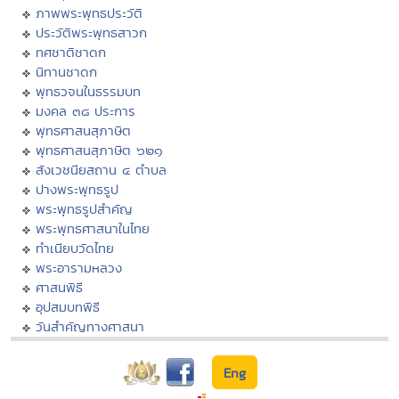
ภาพพระพุทธประวัติ
ประวัติพระพุทธสาวก
ทศชาติชาดก
นิทานชาดก
พุทธวจนในธรรมบท
มงคล ๓๘ ประการ
พุทธศาสนสุภาษิต
พุทธศาสนสุภาษิต ๖๒๑
สังเวชนียสถาน ๔ ตำบล
ปางพระพุทธรูป
พระพุทธรูปสำคัญ
พระพุทธศาสนาในไทย
ทำเนียบวัดไทย
พระอารามหลวง
ศาสนพิธี
อุปสมบทพิธี
วันสำคัญทางศาสนา
Eng