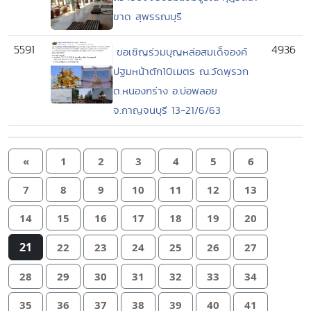
ขาด สุพรรณบุรี
5591
4936
ขอเชิญร่วมบุญหล่อสมเด็จองค์
ปฐมหน้าตัก10เมตร ณ.วัดพุรวก
ต.หนองกร่าง อ.บ่อพลอย
จ.กาญจนบุรี 13-21/6/63
«
1
2
3
4
5
6
7
8
9
10
11
12
13
14
15
16
17
18
19
20
21
22
23
24
25
26
27
28
29
30
31
32
33
34
35
36
37
38
39
40
41