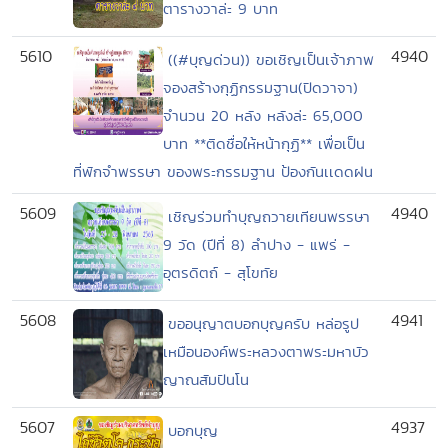
ตารางวาล่ะ 9 บาท
5610
4940
((#บุญด่วน)) ขอเชิญเป็นเจ้าภาพ
จองสร้างกุฏิกรรมฐาน(ปิดวาจา)
จำนวน 20 หลัง หลังล่ะ 65,000
บาท **ติดชื่อให้หน้ากุฏิ** เพื่อเป็น
ที่พักจำพรรษา ของพระกรรมฐาน ป้องกันเเดดฝน
5609
4940
เชิญร่วมทำบุญถวายเทียนพรรษา
9 วัด (ปีที่ 8) ลำปาง - แพร่ -
อุตรดิตถ์ - สุโขทัย
5608
4941
ขออนุญาตบอกบุญครับ หล่อรูป
เหมือนองค์พระหลวงตาพระมหาบัว
ญาณสัมปันโน
5607
4937
บอกบุญ