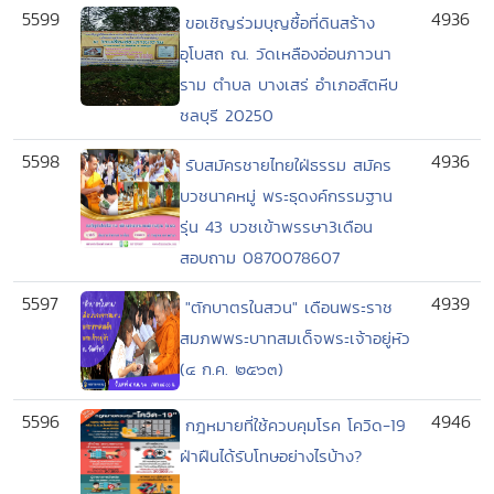
5599
4936
ขอเชิญร่วมบุญซื้อที่ดินสร้าง
อุโบสถ ณ. วัดเหลืองอ่อนภาวนา
ราม ตำบล บางเสร่ อำเภอสัตหีบ
ชลบุรี 20250
5598
4936
รับสมัครชายไทยใฝ่ธรรม สมัคร
บวชนาคหมู่ พระธุดงค์กรรมฐาน
รุ่น 43 บวชเข้าพรรษา3เดือน
สอบถาม 0870078607
5597
4939
"ตักบาตรในสวน" เดือนพระราช
สมภพพระบาทสมเด็จพระเจ้าอยู่หัว
(๔ ก.ค. ๒๕๖๓)
5596
4946
กฎหมายที่ใช้ควบคุมโรค โควิด-19
ฝ่าฝืนได้รับโทษอย่างไรบ้าง?