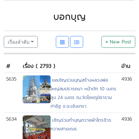
บอกบุญ
+
New Post
เรียงลำดับ
#
เรื่อง ( 2793 )
อ่าน
5635
4936
ขอเชิญร่วมบุญสร้างหลวงพ่อ
ใหญ่สมปรารถนา หน้าตัก 10 เมตร
สูง 24 เมตร ณ.วัดไชยภูมิธาราม
ท่าอิฐ จ.ฉะเชิงเทรา
5634
4936
เชิญร่วมทำบุญถวายผ้าไตรจีวร
ถวายสามเณร