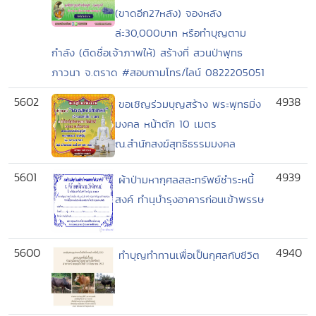
(ขาดอีก27หลัง) จองหลัง
ล่ะ30,000บาท หรือทำบุญตาม
กำลัง (ติดชื่อเจ้าภาพให้) สร้างที่ สวนป่าพุทธ
ภาวนา จ.ตราด #สอบถามโทร/ไลน์ 0822205051
5602
4938
ขอเชิญร่วมบุญสร้าง พระพุทธมิ่ง
มงคล หน้าตัก 10 เมตร
ณ.สำนักสงฆ์สุทธิธรรมมงคล
5601
4939
ผ้าป่ามหากุศลสละทรัพย์ชำระหนี้
สงค์ ทำนุบำรุงอาคารก่อนเข้าพรรษ
5600
4940
ทำบุญทำทานเพื่อเป็นกุศลกับชีวิต