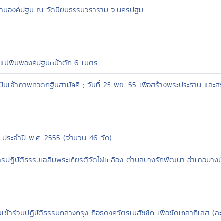
ะธานองค์ปฐม ณ วัดนิยมธรรมวราราม จ.นครปฐม
งแม่พิมพ์องค์ปฐมหน้าตัก 6 เมตร
นเจ้าภาพทอดกฐินสามัคคี ; วันที่ 25 พย. 55 เพื่อสร้างพระประธาน และส
ประจำปี พ.ศ. 2555 (จำนวน 46 วัด)
รปฏิบัติธรรมเฉลิมพระเกียรติวัดไผ่เหลือง ตำบลบางรักพัฒนา อำเภอบางบั
านเข้าร่วมปฏิบัติธรรมกลางกรุง ถือธุดงควัตรเนสัชชิก เพื่อขัดเกลากิเลส (ล