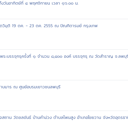
งวันอาทิตย์ที่ ๔ พฤศจิกายน เวลา ๑๖.๐๐ น.
โตวิมุติ 19 ตค. - 23 ตค. 2555 ณ ปัณฑิตารมย์ กรุงเทพ
งพระบรรจุกรุครั้งที่ ๑ จำนวน ๘,๔๐๐ องค์ บรรจุกรุ ณ วัดสำราญ จ.ลพบุร
้ปราบมาร ณ ศูนย์อบรมเยาวชนลพบุรี
สถาน วัดชลขันธ์ บ้านคำม่วง ตำบลโพนสูง อำเภอไชยวาน จังหวัดอุดรธาน