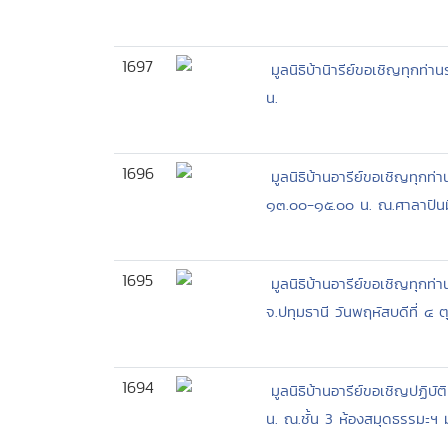
1697
มูลนิธิบ้านิารีย์ขอเชิญทุกท่
น.
1696
มูลนิธิบ้านอารีย์ขอเชิญทุก
๑๓.๐๐-๑๕.๐๐ น. ณ.ศาลาปันมี ม
1695
มูลนิธิบ้านอารีย์ขอเชิญทุ
จ.ปทุมธานี วันพฤหัสบดีที่ 
1694
มูลนิธิบ้านอารีย์ขอเชิญปฏิ
น. ณ.ชั้น 3 ห้องสมุดธรรมะฯ มู