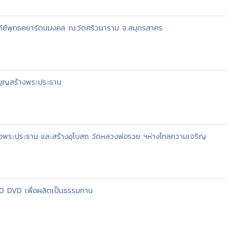
ดีย์พุทธคยารัตนมงคล ณ.วัดศรีวนาราม จ.สมุทรสาคร
บุญสร้างพระประธาน
อพระประธาน และสร้างอุโบสถ วัดหลวงพ่อรวย ฯห่างไกลความเจริญ
CD DVD เพื่อผลิตเป็นธรรมทาน