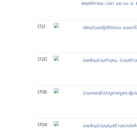
พฤศจิกายน เวลา ๐๙.๐๐ น. ถึ
1721
เชิญร่วมปฏิบัติธรรม แบบเจ
1720
ขอเชิญร่วมทำบุญ...ร่วมสร้า
1706
ร่วมทอดผ้าป่าบูชาครูพระผู
1704
ขอเชิญร่วมบุญสร้างฌาปนกิจ