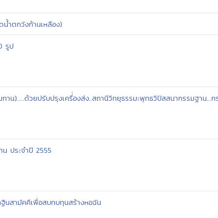
น้ำตกวังก้านเหลือง)
0 รูป
มทาน).....ด้วยปรับปรุงเครื่่องส่ง..สถานีวิทยุธรรมะพุทธวิปัสสนากรรมฐาน...
าน ประจำปี 2555
ินสามัคคีเพื่อสบทบทุนสร้างหอฉัน