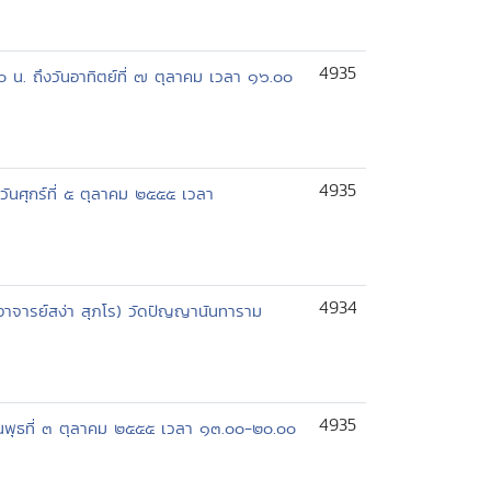
4935
.๐๐ น. ถึงวันอาทิตย์ที่ ๗ ตุลาคม เวลา ๑๖.๐๐
4935
วันศุกร์ที่ ๕ ตุลาคม ๒๕๕๕ เวลา
4934
อาจารย์สง่า สุภโร) วัดปัญญานันทาราม
4935
 วันพุธที่ ๓ ตุลาคม ๒๕๕๕ เวลา ๑๓.๐๐-๒๐.๐๐