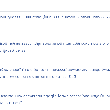
านร่วมปฏิบัติธรรมแบบเนสัชชิก (ไม่นอน) เริ่มวันเสาร์ที่ ๖ ตุลาคม เวลา ๐๙
ท่านร่วม ศึกษาอภิธรรมนำไปสู่การเจริญภาวนา โดย แม่ชีทองสุข ทองกระจ่าง 
ูลนิธิบ้านอารีย์
กท่านร่วมสวดมนต์ ทำวัตรเย็น เมตตาแสดงธรรมโดยพระปัญญา่นันทมุนี (พระ
๔ ตุลาคม ๒๕๕๕ เวลา ๑๘.๐๐-๒๐.๐๐ น. ณ ศาลาปันมี
บัติเจริญสติ แนวหลวงพ่อเทียน จิตฺตสุโภ โดยพระอาจารย์โกศิล ปริปุณฺโณ
ลนิธิบ้านอารีย์