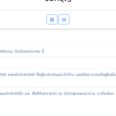
บไฟล์ธรรมะ ในเดือนมกราคม นี้
่ 2556 ทอดผ้าป่าสามัคคี ซื้อตู้ยาสามัญประจำบ้าน มอบให้ประชาชนที่อยู่
หน้าตัก39นิ้ว และ ซื้อที่ดินถวายวัด ณ วัดป่าพุทธพจนาราม จ.เชียงใหม่