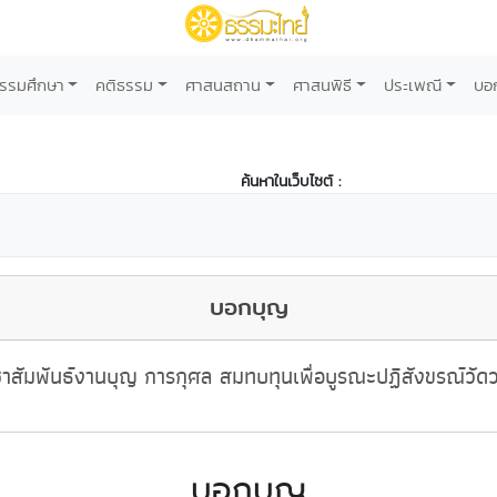
รรมศึกษา
คติธรรม
ศาสนสถาน
ศาสนพิธี
ประเพณี
บอ
ค้นหาในเว็บไซต์ :
บอกบุญ
าสัมพันธ์งานบุญ การกุศล สมทบทุนเพื่อบูรณะปฏิสังขรณ์วัด
บอกบุญ