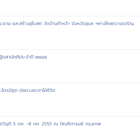
ะธาน และสร้างอุโบสถ วัดบ้านคำหว้า จังหวัดอุบล ฯห่างไกลความเจริญ
ฐินสามัคคีประจำปี ๒๕๕๕
ะไตรปิฎก ต่อดวงชะตาให้ชีวิต
โตวิมุติ 5 ตค. -8 ตค. 2555 ณ ปัณฑิตารมย์ กรุงเทพ