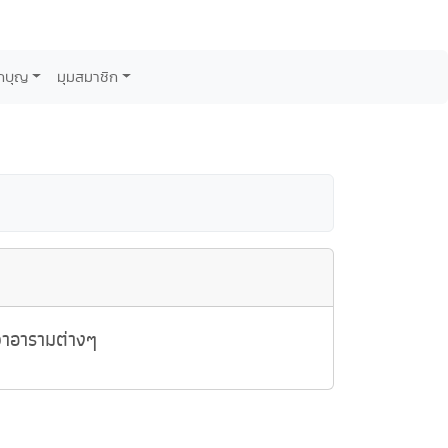
กบุญ
มุมสมาชิก
วาอารามต่างๆ