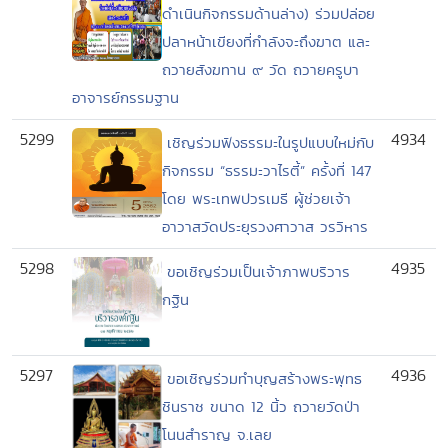
ดำเนินกิจกรรมด้านล่าง) ร่วมปล่อย
ปลาหน้าเขียงที่กำลังจะถึงฆาต และ
ถวายสังฆทาน ๙ วัด ถวายครูบา
อาจารย์กรรมฐาน
5299
4934
เชิญร่วมฟังธรรมะในรูปแบบใหม่กับ
กิจกรรม “ธรรมะวาไรตี้” ครั้งที่ 147
โดย พระเทพปวรเมธี ผู้ช่วยเจ้า
อาวาสวัดประยุรวงศาวาส วรวิหาร
5298
4935
ขอเชิญร่วมเป็นเจ้าภาพบริวาร
กฐิน
5297
4936
ขอเชิญร่วมทำบุญสร้างพระพุทธ
ชินราช ขนาด 12 นิ้ว ถวายวัดป่า
โนนสำราญ จ.เลย