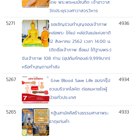
โดย พระพรหมบัณฑิต เจ้าอาวาส
วัดประยุรวงศาวาสวรวิหาร
5271
4936
ขอเชิญร่วมทำบุญจองเจ้าภาพ
หล่อพระ ให้แม่ หล่อวันแม่แห่งชาติ
12 สิงหาคม 2562 เวลา 14.00 น.
(ติดชื่อเจ้าภาพ ชื่อแม่ ใต้ฐานพระ)
รับเจ้าภาพ 108 ท่าน (อุปถัมภ์กองล่ะ9,999บาท)
หรือทำบุญตามกำลัง
5267
4934
Give Blood Save Life อมรกรุ๊ป
ชวนบริจาคโลหิต ต่อลมหายใจผู้
ป่วยทั่วประเทศ
5265
4933
กฐินสามัคคีสร้างธรรมศาลาพระ
ธาตุแท่นคำ