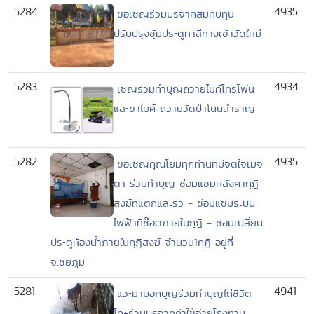
5284
4935
ขอเชิญร่วมบริจาคสมทบทุน
ปรับปรุงซุ้มประตูทาสีทางเข้าวัดใหม่
5283
4934
เชิญร่วมทำบุญถวายไมค์โครโฟน
และขาไมค์ ถวายวัดป่าโนนสำราญ
5282
4935
ขอเชิญคุณโยมทุกท่านที่มีจิตใจเมจ
ตา ร่วมทำบุญ ซ่อมแซมหลังคากุฎิ
สงฆ์ที่แตกและรั่ว - ซ่อมแซมระบบ
ไฟฟ้าที่ช๊อตภายในกุฎิ - ซ่อมเปลี่ยน
ประตูห้องน้ำภายในกุฎิสงฆ์ จำนวน1กุฎิ อยู่ที่
จ.ชัยภูมิ
5281
4941
แวะมาบอกบุญร่วมทำบุญไถ่ชีวิต
โค+ร่วมบริจาคค่าใช้จ่ายโรงทาน