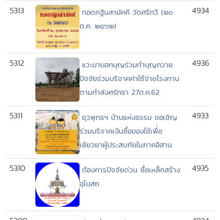
5313
4934
ทอดกฐินสามัคคี วัดศรีทวี (๒๐
ต.ค. ๒๕๖๒)
5312
4936
แวะมาบอกบุญร่วมทำบุญถวาย
ปัจจัยร่วมบริจาคค่าใช้จ่ายโรงทาน
ตามกำลังศรัทธา 27ต.ค.62
5311
4933
ยุวพุทธฯ บ้านแห่งธรรม ขอเชิญ
ร่วมบริจาคเงินซื้อของใช้เพื่่อ
เยียวยาผู้ประสบภัยในภาคอิสาน
5310
4935
ต้องการปัจจัยด่วน ซื้อเหล็กสร้าง
อุโบสถ