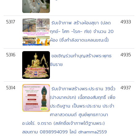
5317
4933
รับเจ้าภาพ สร้างห้องสุขา (ปลด
ทุกข์- โศก -โรค- ภัย) จำนวน 20
ห้อง (ซึ่งกำลังขาดเเคลนขณะนี้)
5316
4935
ขอเชิญร่วมทำบุญสร้างพระพุทธ
ชินราช
5314
4937
รับเจ้าภาพสร้างพระประธาน 39นิ้ว
(ปางนาคปรก) เนื้อทองสัมฤทธิ์ เพื่อ
ประดิษฐาน เป็นพระประธาน ประจำ
ศาลาสวดมนต์ ศูนย์พุทธภาวนา
อ.บ่อไร่. จ.ตราด (สลักชื่อเจ้าภาพใต้ฐานพระ)
สอบถาม 0898994099 ไลน์ dhamma2559