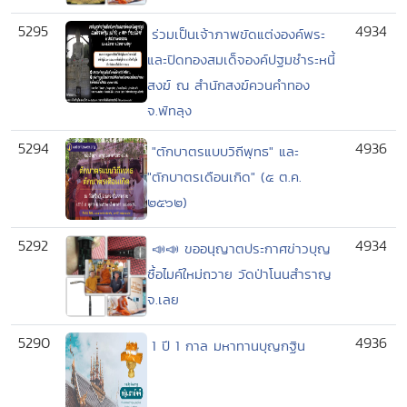
5295
4934
ร่วมเป็นเจ้าภาพขัดแต่งองค์พระ
และปิดทองสมเด็จองค์ปฐมชำระหนี้
สงฆ์ ณ สำนักสงฆ์ควนคำทอง
จ.พัทลุง
5294
4936
"ตักบาตรแบบวิถีพุทธ" และ
"ตักบาตรเดือนเกิด" (๕ ต.ค.
๒๕๖๒)
5292
4934
📣📣 ขออนุญาตประกาศข่าวบุญ
ซื้อไมค์ใหม่ถวาย วัดป่าโนนสำราญ
จ.เลย
5290
4936
1 ปี 1 กาล มหาทานบุญกฐิน