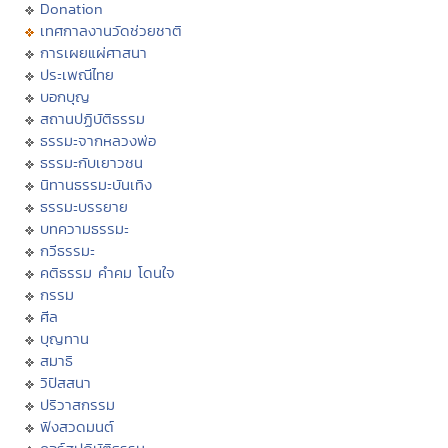
Donation
เทศกาลงานวัดช่วยชาติ
การเผยแผ่ศาสนา
ประเพณีไทย
บอกบุญ
สถานปฏิบัติธรรม
ธรรมะจากหลวงพ่อ
ธรรมะกับเยาวชน
นิทานธรรมะบันเทิง
ธรรมะบรรยาย
บทความธรรมะ
กวีธรรมะ
คติธรรม คำคม โดนใจ
กรรม
ศีล
บุญทาน
สมาธิ
วิปัสสนา
ปริวาสกรรม
ฟังสวดมนต์