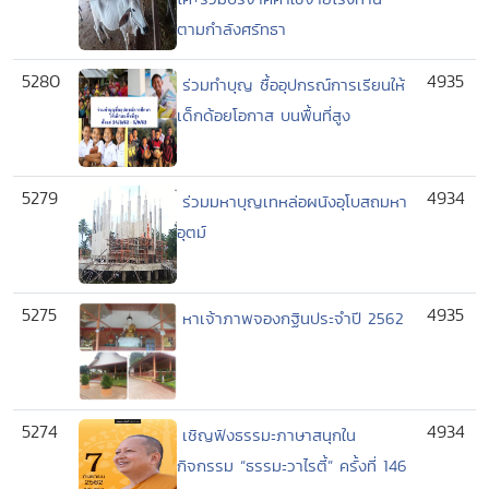
ตามกำลังศรัทธา
5280
4935
ร่วมทำบุญ ซื้ออุปกรณ์การเรียนให้
เด็กด้อยโอกาส บนพื้นที่สูง
5279
4934
ร่วมมหาบุญเทหล่อผนังอุโบสถมหา
อุตม์
5275
4935
หาเจ้าภาพจองกฐินประจำปี 2562
5274
4934
เชิญฟังธรรมะภาษาสนุกใน
กิจกรรม “ธรรมะวาไรตี้” ครั้งที่ 146