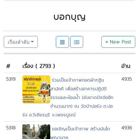
บอกบุญ
+
New Post
เรียงลำดับ
#
เรื่อง ( 2793 )
อ่าน
5319
4935
ร่วมเป็นเจ้าภาพทอดผ้ากฐิน
สามัคคี เพื่อสร้างอาคารปฏิบัติ
ธรรมและห้องน้ำ (ยังขาดปัจจัยอีก
จำนวนมาก) ณ วัดป่าบ่อรัง ต.บ่อ
รัง อ.วิเชียรบุรี จ.เพชรบูรณ์
5318
4936
ขอเชิญเป็นเจ้าภาพ สร้างบันได
พญานาค