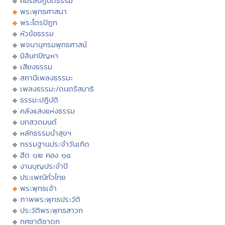
คอร์สปฏิบัติธรรม
พระพุทธศาสนา
พระไตรปิฏก
หัวข้อธรรม
พจนานุกรมพุทธศาสน์
มิลินทปัญหา
เสียงธรรม
สถานีเพลงธรรมะ
เพลงธรรมะ/ดนตรีสมาธิ
ธรรมะปฏิบัติ
คลังแสงแห่งธรรม
บทสวดมนต์
หลักธรรมนำสุขฯ
กรรมฐานประจำวันเกิด
ฮีต ๑๒ คอง ๑๔
งานบุญประจำปี
ประเพณีทั่วไทย
พระพุทธเจ้า
ภาพพระพุทธประวัติ
ประวัติพระพุทธสาวก
ทศชาติชาดก