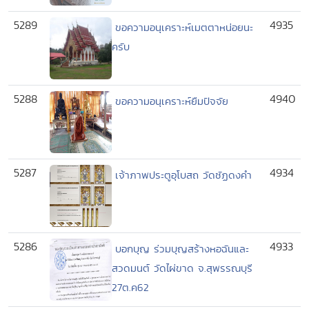
5289
4935
ขอความอนุเคราะห์เมตตาหน่อยนะ
ครับ
5288
4940
ขอความอนุเคราะห์ยืมปัจจัย
5287
4934
เจ้าภาพประตูอุโบสถ วัดชัฏดงคำ
5286
4933
บอกบุญ ร่วมบุญสร้างหอฉันและ
สวดมนต์ วัดไผ่ขาด จ.สุพรรณบุรี
27ต.ค62