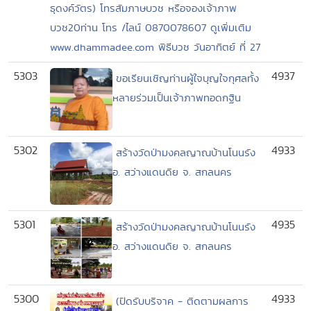
ธุดงค์วัตร) โทรสัมภาษบวช หรือจองเจ้าภาพ
บวช20ท่าน โทร /ไลน์ 0870078607 ดูเพิ่มเติม
www.dhammadee.com พิธีบวช วันอาทิตย์ ที่ 27
5303
4937
ขอเรียนเชิญท่านผู้ใจบุญใจกุศลทั้ง
หลายร่วมเป็นเจ้าภาพทอดกฐิน
5302
4933
สร้างวัดป่ามงคลญาณบ้านโนนรัง
อ. สว่างแดนดิย จ. สกลนคร
5301
4935
สร้างวัดป่ามงคลญาณบ้านโนนรัง
อ. สว่างแดนดิย จ. สกลนคร
5300
4933
(ปิดรับบริจาค - ติดตามผลการ