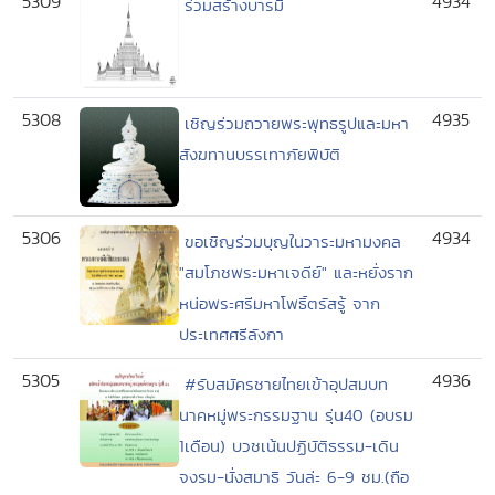
5309
4934
ร่วมสร้างบารมี
5308
4935
เชิญร่วมถวายพระพุทธรูปและมหา
สังฆทานบรรเทาภัยพิบัติ
5306
4934
ขอเชิญร่วมบุญในวาระมหามงคล
"สมโภชพระมหาเจดีย์" และหยั่งราก
หน่อพระศรีมหาโพธิ์ตรัสรู้ จาก
ประเทศศรีลังกา
5305
4936
#รับสมัครชายไทยเข้าอุปสมบท
นาคหมู่พระกรรมฐาน รุ่น40 (อบรม
1เดือน) บวชเน้นปฏิบัติธรรม-เดิน
จงรม-นั่งสมาธิ วันล่ะ 6-9 ชม.(ถือ