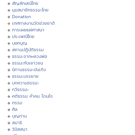
สัญลักษณ์ไทย
มุมสมาชิกธรรมะไทย
Donation
เทศกาลงานวัดช่วยชาติ
การเผยแผ่ศาสนา
ประเพณีไทย
บอกบุญ
สถานปฏิบัติธรรม
ธรรมะจากหลวงพ่อ
ธรรมะกับเยาวชน
นิทานธรรมะบันเทิง
ธรรมะบรรยาย
บทความธรรมะ
กวีธรรมะ
คติธรรม คำคม โดนใจ
กรรม
ศีล
บุญทาน
สมาธิ
วิปัสสนา