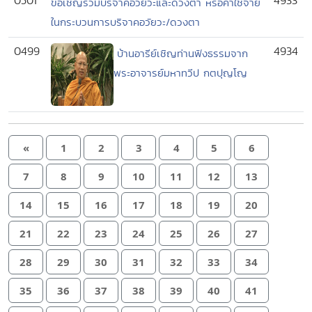
0501
4933
ขอเชิญร่วมบริจาคอวัยวะและดวงตา หรือค่าใช้จ่าย
ในกระบวนการบริจาคอวัยวะ/ดวงตา
0499
4934
บ้านอารีย์เชิญท่านฟังธรรมจาก
พระอาจารย์มหาทวีป กตปุญโญ
«
1
2
3
4
5
6
7
8
9
10
11
12
13
14
15
16
17
18
19
20
21
22
23
24
25
26
27
28
29
30
31
32
33
34
35
36
37
38
39
40
41