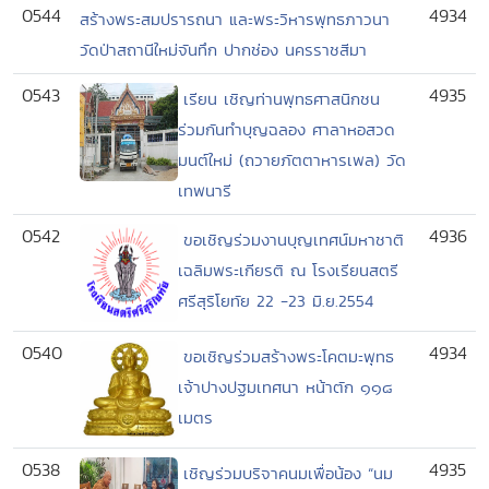
0544
4934
สร้างพระสมปรารถนา และพระวิหารพุทธภาวนา
วัดป่าสถานีใหม่จันทึก ปากช่อง นครราชสีมา
0543
4935
เรียน เชิญท่านพุทธศาสนิกชน
ร่วมกันทำบุญฉลอง ศาลาหอสวด
มนต์ใหม่ (ถวายภัตตาหารเพล) วัด
เทพนารี
0542
4936
ขอเชิญร่วมงานบุญเทศน์มหาชาติ
เฉลิมพระเกียรติ ณ โรงเรียนสตรี
ศรีสุริโยทัย 22 -23 มิ.ย.2554
0540
4934
ขอเชิญร่วมสร้างพระโคตมะพุทธ
เจ้าปางปฐมเทศนา หน้าตัก ๑๑๘
เมตร
0538
4935
เชิญร่วมบริจาคนมเพื่อน้อง “นม