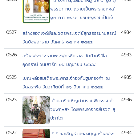
"โครงการอุปสมบทหมู่ ๙๙๙ รูป ๑
พรรษา ทบ. ถวายเป็นพระราชกุศล"
๑๓ ก.ค ๒๕๕๔ ขอเชิญร่วมเป็นเจ้
0527
4934
สร้างยอดเจดีย์และฉัตรพระเจดีย์สุทธิธรรมานุสรณ์
วัดบึงพลาราม วันศุกร์ ๑๕ กค ๒๕๕๔
0526
4933
สร้างพระประธานพระพุทธชินราช วัดป่าศรีวิไล
อุดรธานี วันเสาร์ที่ ๒๕ มิถุนายน ๒๕๕๔
0525
4935
เชิญหล่อสมเด็จพระพุทธเจ้าองค์ปฐมทองคำ ณ
วัดสระพัง วันอาทิตย์ที่ ๒๑ สิงหาคม ๒๕๕๔
0523
4936
บ้านอารีย์เชิญท่านร่วมฟังธรรมค่ำ
วันพฤหัสฯ โดยพระอาจารย์เรวัติ สุ
ปภาโต
0522
4934
*-* ขอเชิญร่วมกองบุญสร้างพระ