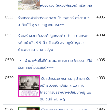
หนองแวง (หลวงพ่อรวย) ศรีสะเกษ
0533
4935
ร่วมทอดผ้าป่าสร้างวัดสวนป่าบุญฤทธิ์ ครั้งที่๒ วัน
อาทิตย์ที่ ๑๐ กรกฏาคม ๒๕๕๔
0531
4934
ร่วมสร้างสมเด็จองค์ปฐมทองคำ ปางมหาจักรพร
รดิ หน้าตัก 9.9 นิ้ว วัดเจริญราษฎร์บำรุง อ
กำแพงแสน จ นครปฐม
0530
4935
++++ผ้าป่าเพื่อซื้อที่ดินและอาคารถวายวัดธรรมปทีป
ประเทศสก๊อตแลนด์++++
0529
4933
รับสมัครบวชพระ ๘๕ รูป และ รับ
สมัครบวชเนกขัมมะ ๑๕๐ ท่าน
โครงการบรรพชา-อุปสมบทหมู่ ๘๕
รูป วันที่ ๒๖ พฤ
0528
4935