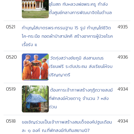
อุโบสถ กับหลวงพ่อพระครู กำลัง
ตั้งศูนย์กลางการพัฒนาจิตในตำบล
0521
4935
ทำบุญใส่บาตรพระกรรมฐาน 15 รูป ทำบุญไถ่ชีวิต
โค-กระบือ ทอดผ้าป่าสามัคคี สร้างอาคารผู้ป่วยโรค
เรื้อรัง แ
0520
4936
วัดทุ่งสว่างชัยภูมิ ส่งสามเณร
เรียนฟรี ระดับประถม ส่งเรียนให้จบ
ปริญญาตรี
0519
4934
ต้องการเจ้าภาพสร้างกุฏิถวายสงฆ์
ที่พักสงฆ์ห้วยตาจู จำนวน 7 หลัง
ด่วน
0518
4934
ขอเชิญร่วมเป็นเจ้าภาพสร้างสมเด็จองค์ปฐมเดือน
ละ ๑ องค์ ณ.ที่พักสงฆ์ทับทิมสยาม07