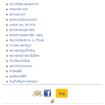
ประวัติพระพุทธสาวก
ทศชาติชาดก
นิทานชาดก
พุทธวจนในธรรมบท
มงคล ๓๘ ประการ
พุทธศาสนสุภาษิต
พุทธศาสนสุภาษิต ๖๒๑
สังเวชนียสถาน ๔ ตำบล
ปางพระพุทธรูป
พระพุทธรูปสำคัญ
พระพุทธศาสนาในไทย
ทำเนียบวัดไทย
พระอารามหลวง
ศาสนพิธี
อุปสมบทพิธี
วันสำคัญทางศาสนา
Eng