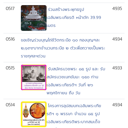
0517
4935
ร่วมสร้างพระพุทธรูป
เฉลิมพระเกียรติ หน้าตัก 39.99
เมตร
0516
4934
ขอเชิญร่วมบุญไถ่ชีวิตกระบือ ๑๐ กองบุญๆละ
๒,๑๙๙บาทจำนวนกระบือ ๒ ตัวเพื่อถวายเป็นพระ
ราชกุศลฯด่วน
0515
4933
รับสมัครบวชพระ ๘๕ รูป และ รับ
สมัครบวชเนกขัมมะ ๑๕๐ ท่าน
เฉลิมพระเกียรติฯ วันที่ ๒๖
พฤศจิกายน ถึง วัน
0514
4934
โครงการอุปสมบทเฉลิมพระเกีย
รติฯ ๑ พรรษา จำนวน ๘๕ รูป
เฉลิมพระเกียรติพระบาทสมเด็จ