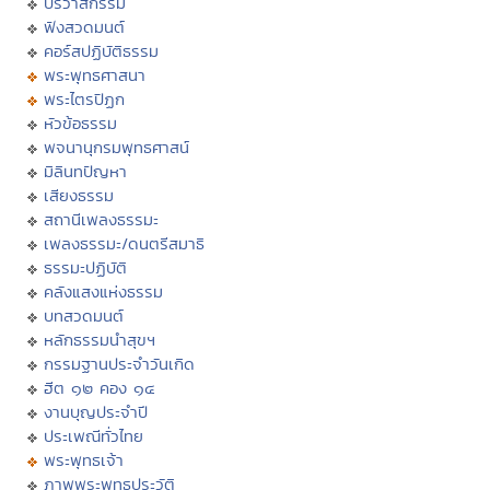
ปริวาสกรรม
ฟังสวดมนต์
คอร์สปฏิบัติธรรม
พระพุทธศาสนา
พระไตรปิฏก
หัวข้อธรรม
พจนานุกรมพุทธศาสน์
มิลินทปัญหา
เสียงธรรม
สถานีเพลงธรรมะ
เพลงธรรมะ/ดนตรีสมาธิ
ธรรมะปฏิบัติ
คลังแสงแห่งธรรม
บทสวดมนต์
หลักธรรมนำสุขฯ
กรรมฐานประจำวันเกิด
ฮีต ๑๒ คอง ๑๔
งานบุญประจำปี
ประเพณีทั่วไทย
พระพุทธเจ้า
ภาพพระพุทธประวัติ