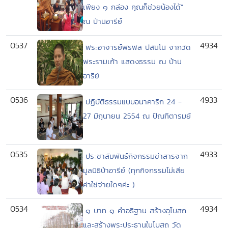
เพียง ๑ กล่อง คุณก็ช่วยน้องได้”
ณ บ้านอารีย์
0537
4934
พระอาจารย์พรพล ปสันโน จากวัด
พระรามเก้า แสดงธรรม ณ บ้าน
อารีย์
0536
4933
ปฏิบัติธรรมแบบอนาคาริก 24 -
27 มิถุนายน 2554 ณ ปัณฑิตารมย์
0535
4933
ประชาสัมพันธ์กิจกรรมข่าสารจาก
มูลนิธิบ้าอารีย์ (ทุกกิจกรรมไม่เสีย
ค่าใช่จ่ายใดๆค่ะ )
0534
4934
๑ บาท ๑ คำอธิฐาน สร้างอุโบสถ
และสร้างพระประธานในโบสถ วัด