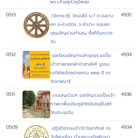
พระเจ้าอยู่หัวภูมิพลอ
0513
4935
(ปิดกระทู้) วัดปงใต้ ม.7 ต.ปงยาง
คก อ.ห้างฉัตร จ.ลำปาง ขอบอก
บุญเชิญร่วมทำบุญ..ซื้อที่ดินถวาย
วัด
0512
4934
ขอเรียนเชิญท่านสาธุชนร่วมเป็น
เจ้าภาพทอดผ้าป่าสามัคคี บูรณะ
เจดีย์สมโภชอายุครบ ๒๒๕ ปี ณ
วัดเทพนารี
0511
4936
งานบุญด่วนๆ ขอเชิญร่วมเป็นเจ้า
ภาพเทพื้นปรับภูมิทัศน์รอบอุโบสถ์
วัดประทุมวัน
0509
4934
ปฏิบัติธรรมเข้าวัดวันอาทิตย์ ณ
วัดไผ่เหลือง ตำบลบางรักพัฒนา