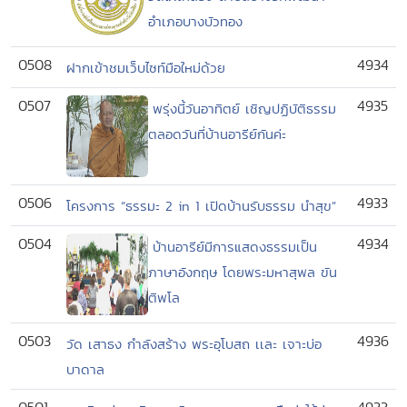
อำเภอบางบัวทอง
0508
4934
ฝากเข้าชมเว็บไซท์มือใหม่ด้วย
0507
4935
พรุ่งนี้วันอาทิตย์ เชิญปฏิบัติธรรม
ตลอดวันที่บ้านอารีย์กันค่ะ
0506
4933
โครงการ “ธรรมะ 2 in 1 เปิดบ้านรับธรรม นำสุข”
0504
4934
บ้านอารีย์มีการแสดงธรรมเป็น
ภาษาอังกฤษ โดยพระมหาสุพล ขัน
ติพโล
0503
4936
วัด เสาธง กำลังสร้าง พระอุโบสถ เเละ เจาะบ่อ
บาดาล