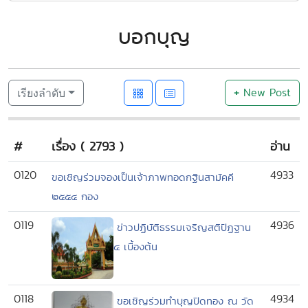
บอกบุญ
+
New Post
เรียงลำดับ
#
เรื่อง ( 2793 )
อ่าน
0120
4933
ขอเชิญร่วมจองเป็นเจ้าภาพทอดกฐินสามัคคี
๒๕๕๔ กอง
0119
4936
ข่าวปฏิบัติธรรมเจริญสติปัฏฐาน
๔ เบื้องต้น
0118
4934
ขอเชิญร่วมทำบุญปิดทอง ณ วัด