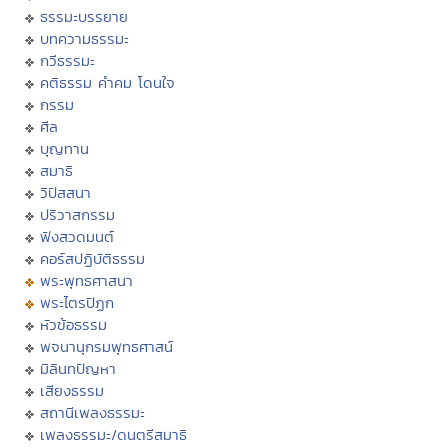
ธรรมะบรรยาย
บทความธรรมะ
กวีธรรมะ
คติธรรม คำคม โดนใจ
กรรม
ศีล
บุญทาน
สมาธิ
วิปัสสนา
ปริวาสกรรม
ฟังสวดมนต์
คอร์สปฏิบัติธรรม
พระพุทธศาสนา
พระไตรปิฏก
หัวข้อธรรม
พจนานุกรมพุทธศาสน์
มิลินทปัญหา
เสียงธรรม
สถานีเพลงธรรมะ
เพลงธรรมะ/ดนตรีสมาธิ