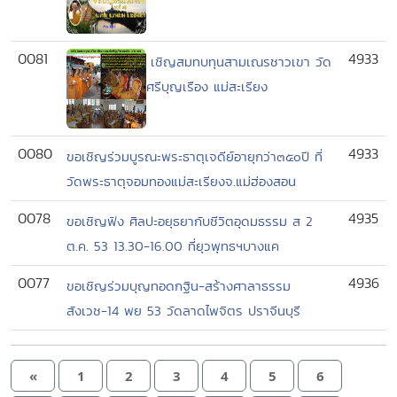
0081
4933
เชิญสมทบทุนสามเณรชาวเขา วัด
ศรีบุญเรือง แม่สะเรียง
0080
4933
ขอเชิญร่วมบูรณะพระธาตุเจดีย์อายุกว่า๓๕oปี ที่
วัดพระธาตุจอมทองแม่สะเรียงจ.แม่ฮ่องสอน
0078
4935
ขอเชิญฟัง ศิลปะอยุธยากับชีวิตอุดมธรรม ส 2
ต.ค. 53 13.30-16.00 ที่ยุวพุทธฯบางแค
0077
4936
ขอเชิญร่วมบุญทอดกฐิน-สร้างศาลาธรรม
สังเวช-14 พย 53 วัดลาดไพจิตร ปราจีนบุรี
«
1
2
3
4
5
6