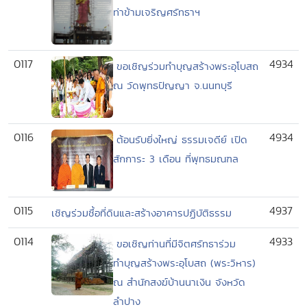
ท่าข้ามเจริญศรัทธาฯ
0117
4934
ขอเชิญร่วมทำบุญสร้างพระอุโบสถ
ณ วัดพุทธปัญญา จ.นนทบุรี
0116
4934
ต้อนรับยิ่งใหญ่ ธรรมเจดีย์ เปิด
สักการะ 3 เดือน ที่พุทธมณฑล
0115
4937
เชิญร่วมชื้อที่ดินและสร้างอาคารปฏิบัติธรรม
0114
4933
ขอเชิญท่านที่มีจิตศรัทธาร่วม
ทำบุญสร้างพระอุโบสถ (พระวิหาร)
ณ สำนักสงฆ์บ้านนาเงิน จังหวัด
ลำปาง