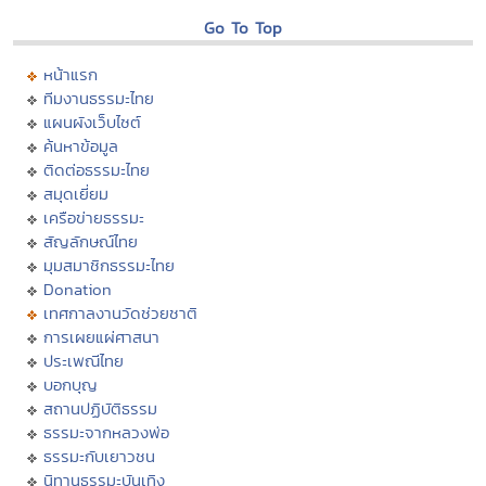
Go To Top
หน้าแรก
ทีมงานธรรมะไทย
แผนผังเว็บไซต์
ค้นหาข้อมูล
ติดต่อธรรมะไทย
สมุดเยี่ยม
เครือข่ายธรรมะ
สัญลักษณ์ไทย
มุมสมาชิกธรรมะไทย
Donation
เทศกาลงานวัดช่วยชาติ
การเผยแผ่ศาสนา
ประเพณีไทย
บอกบุญ
สถานปฏิบัติธรรม
ธรรมะจากหลวงพ่อ
ธรรมะกับเยาวชน
นิทานธรรมะบันเทิง