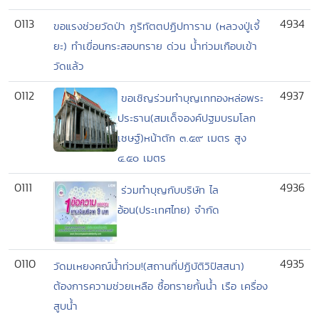
0113
4934
ขอแรงช่วยวัดป่า ภูริทัตตปฏิปทาราม (หลวงปู่เจี้
ยะ) ทำเขื่อนกระสอบทราย ด่วน น้ำท่วมเกือบเข้า
วัดแล้ว
0112
4937
ขอเชิญร่วมทำบุญเททองหล่อพระ
ประธาน(สมเด็จองค์ปฐมบรมโลก
เชษฐ์)หน้าตัก ๓.๕๙ เมตร สูง
๔.๕๐ เมตร
0111
4936
ร่วมทำบุญกับบริษัท ไล
อ้อน(ประเทศไทย) จำกัด
0110
4935
วัดมเหยงคณ์น้ำท่วม!(สถานที่ปฏิบัติวิปัสสนา)
ต้องการความช่วยเหลือ ซื้อทรายกั้นน้ำ เรือ เครื่อง
สูบน้ำ