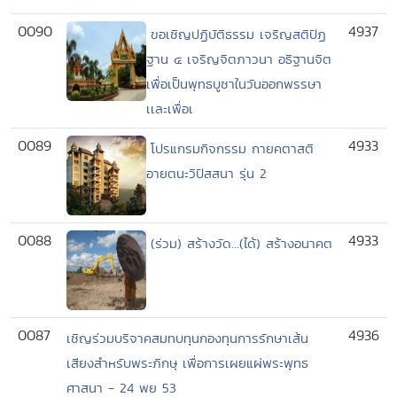
0090
4937
ขอเชิญปฏิบัติธรรม เจริญสติปัฏ
ฐาน ๔ เจริญจิตภาวนา อธิฐานจิต
เพื่อเป็นพุทธบูชาในวันออกพรรษา
เเละเพื่อเ
0089
4933
โปรแกรมกิจกรรม กายคตาสติ
อายตนะวิปัสสนา รุ่น 2
0088
4933
(ร่วม) สร้างวัด...(ได้) สร้างอนาคต
0087
4936
เชิญร่วมบริจาคสมทบทุนกองทุนการรักษาเส้น
เสียงสำหรับพระภิกษุ เพื่อการเผยแผ่พระพุทธ
ศาสนา - 24 พย 53