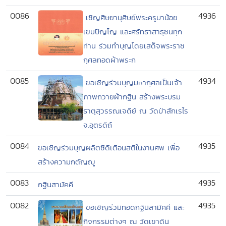
0086
4936
เชิญศิษยานุศิษย์พระครูบาน้อย
เขมปัญโญ และศรัทธาสาธุชนทุก
ท่าน ร่วมทำบุญโดยเสด็จพระราช
กุศลทอดผ้าพระก
0085
4934
ขอเชิญร่วมบุญมหากุศลเป็นเจ้า
ภาพถวายผ้ากฐิน สร้างพระบรม
ธาตุสุวรรณเจดีย์ ณ วัดป่าสักเรไร
จ.อุตรดิถ์
0084
4935
ขอเชิญร่วมบุญผลิตซีดีเตือนสติในงานศพ เพื่อ
สร้างความกตัญญู
0083
4935
กฐินสามัคคี
0082
4935
ขอเชิญร่วมทอดกฐินสามัคคี และ
กิจกรรมต่างๆ ณ วัดเขาดิน