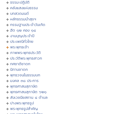
ธรรมะปฏิบัติ
คลังแสงแห่งธรรม
บทสวดมนต์
หลักธรรมนำสุขฯ
กรรมฐานประจำวันเกิด
ฮีต ๑๒ คอง ๑๔
งานบุญประจำปี
ประเพณีทั่วไทย
พระพุทธเจ้า
ภาพพระพุทธประวัติ
ประวัติพระพุทธสาวก
ทศชาติชาดก
นิทานชาดก
พุทธวจนในธรรมบท
มงคล ๓๘ ประการ
พุทธศาสนสุภาษิต
พุทธศาสนสุภาษิต ๖๒๑
สังเวชนียสถาน ๔ ตำบล
ปางพระพุทธรูป
พระพุทธรูปสำคัญ