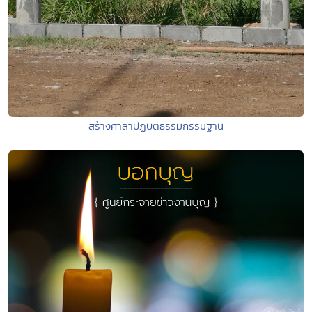
สร้างศาลาปฏิบัติธรรมกรรมฐาน