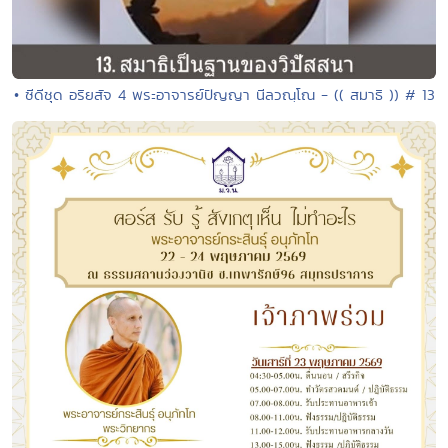
• ซีดีชุด อริยสัจ 4 พระอาจารย์ปัญญา นีลวณฺโณ - (( สมาธิ )) # 13