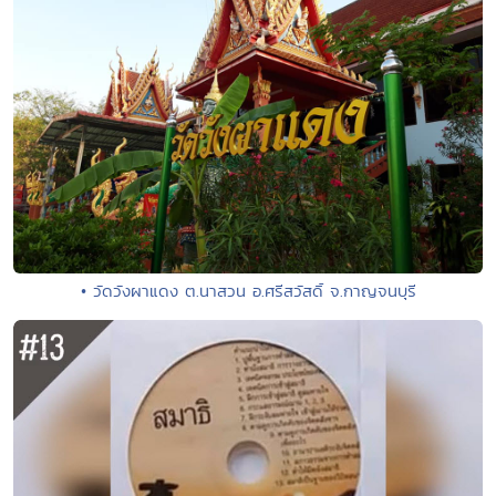
• วัดวังผาแดง ต.นาสวน อ.ศรีสวัสดิ์ จ.กาญจนบุรี