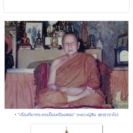
• "เรื่องที่มากระทบเป็นเครื่องสอน" (หลวงปู่สิม พุทฺธาจาโร)