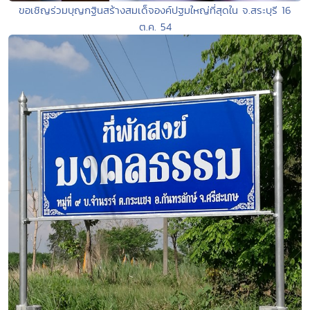
ขอเชิญร่วมบุญกฐินสร้างสมเด็จองค์ปฐมใหญ่ที่สุดใน จ.สระบุรี 16
ต.ค. 54