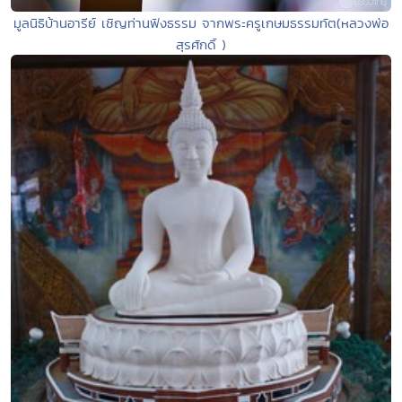
มูลนิธิบ้านอารีย์ เชิญท่านฟังธรรม จากพระครูเกษมธรรมทัต(หลวงพ่อ
สุรศักดิ์ )