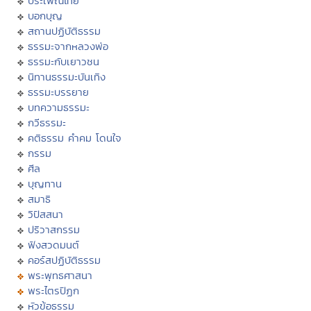
ประเพณีไทย
บอกบุญ
สถานปฏิบัติธรรม
ธรรมะจากหลวงพ่อ
ธรรมะกับเยาวชน
นิทานธรรมะบันเทิง
ธรรมะบรรยาย
บทความธรรมะ
กวีธรรมะ
คติธรรม คำคม โดนใจ
กรรม
ศีล
บุญทาน
สมาธิ
วิปัสสนา
ปริวาสกรรม
ฟังสวดมนต์
คอร์สปฏิบัติธรรม
พระพุทธศาสนา
พระไตรปิฏก
หัวข้อธรรม