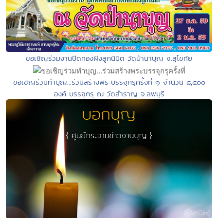
ขอเชิญร่วมงานปิดทองฝังลูกนิมิต วัดป่านาบุญ จ.สุโขทัย
ขอเชิญร่วมทำบุญ...ร่วมสร้างพระบรรจุกรุครั้งที่ ๑ จำนวน ๘,๔๐๐
องค์ บรรจุกรุ ณ วัดสำราญ จ.ลพบุรี