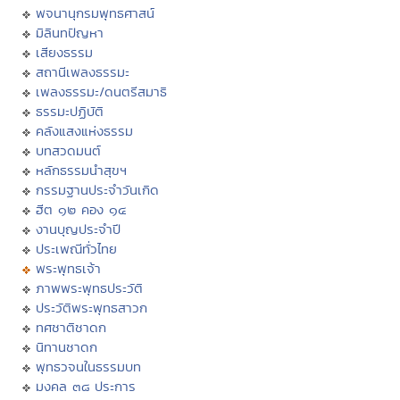
พจนานุกรมพุทธศาสน์
มิลินทปัญหา
เสียงธรรม
สถานีเพลงธรรมะ
เพลงธรรมะ/ดนตรีสมาธิ
ธรรมะปฏิบัติ
คลังแสงแห่งธรรม
บทสวดมนต์
หลักธรรมนำสุขฯ
กรรมฐานประจำวันเกิด
ฮีต ๑๒ คอง ๑๔
งานบุญประจำปี
ประเพณีทั่วไทย
พระพุทธเจ้า
ภาพพระพุทธประวัติ
ประวัติพระพุทธสาวก
ทศชาติชาดก
นิทานชาดก
พุทธวจนในธรรมบท
มงคล ๓๘ ประการ