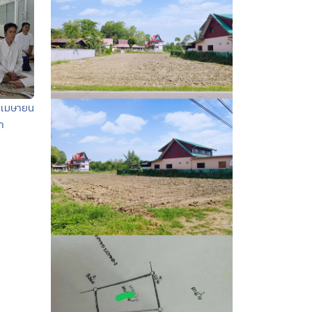
7 เมษายน
า