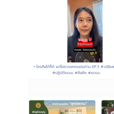
• ใครถือได้ก็ดี แต่ไม่ควรยกตนข่มท่าน EP.3 #วนิอิน
#ปฏิบัติธรรม #ถือศีล #ธรรมะ