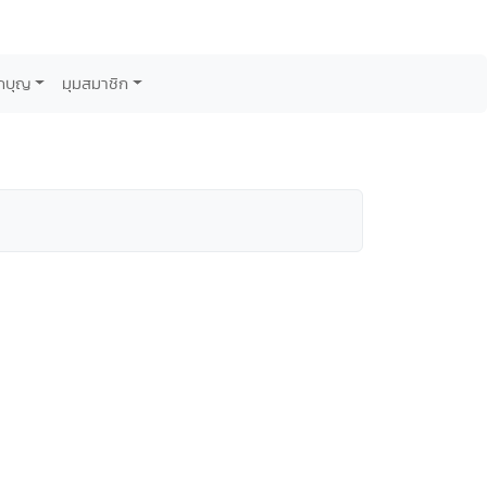
กบุญ
มุมสมาชิก