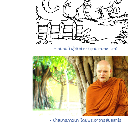
• หนอนท้าสู้กับช้าง (คูถปาณกชาดก)
• นำสมาธิภาวนา โดยพระอาจารย์ชยสาโร