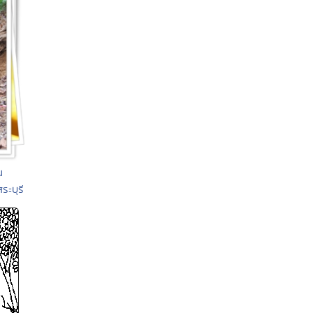
น
ะบุรี