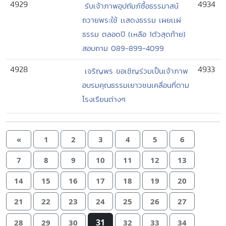
4929
4934
รับเจ้าภาพอุปถัมภ์ซื้อธรรมาสน์
ถวายพระใช้ เเสดงธรรม เผยเเผ่
ธรรม ตลอดปี (เหลือ 1ตัวสุดท้าย)
สอบถาม 089-899-4099
4928
4933
เจริญพร ขอเชิญร่วมเป็นเจ้าภาพ
อบรมคุณธรรมเยาวชนเคลื่อนที่ตาม
โรงเรียนต่างๆ
«
1
2
3
4
5
6
7
8
9
10
11
12
13
14
15
16
17
18
19
20
21
22
23
24
25
26
27
31
28
29
30
32
33
34