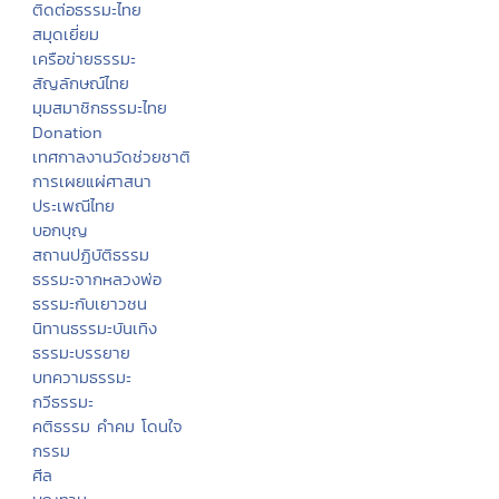
ติดต่อธรรมะไทย
สมุดเยี่ยม
เครือข่ายธรรมะ
สัญลักษณ์ไทย
มุมสมาชิกธรรมะไทย
Donation
เทศกาลงานวัดช่วยชาติ
การเผยแผ่ศาสนา
ประเพณีไทย
บอกบุญ
สถานปฏิบัติธรรม
ธรรมะจากหลวงพ่อ
ธรรมะกับเยาวชน
นิทานธรรมะบันเทิง
ธรรมะบรรยาย
บทความธรรมะ
กวีธรรมะ
คติธรรม คำคม โดนใจ
กรรม
ศีล