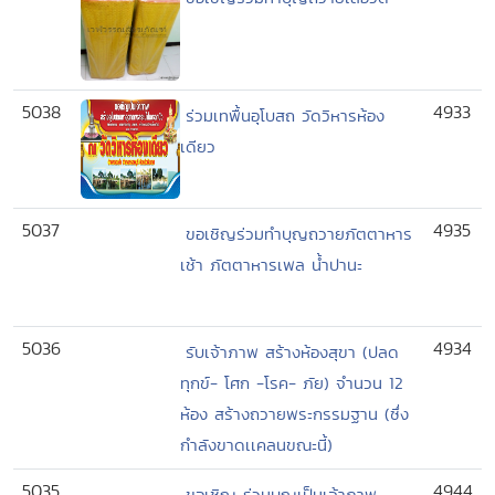
5038
4933
ร่วมเทพื้นอุโบสถ วัดวิหารห้อง
เดียว
5037
4935
ขอเชิญร่วมทำบุญถวายภัตตาหาร
เช้า ภัตตาหารเพล น้ำปานะ
5036
4934
รับเจ้าภาพ สร้างห้องสุขา (ปลด
ทุกข์- โศก -โรค- ภัย) จำนวน 12
ห้อง สร้างถวายพระกรรมฐาน (ซึ่ง
กำลังขาดเเคลนขณะนี้)
5035
4944
ขอเชิญ ร่วมบุญเป็นเจ้าภาพ