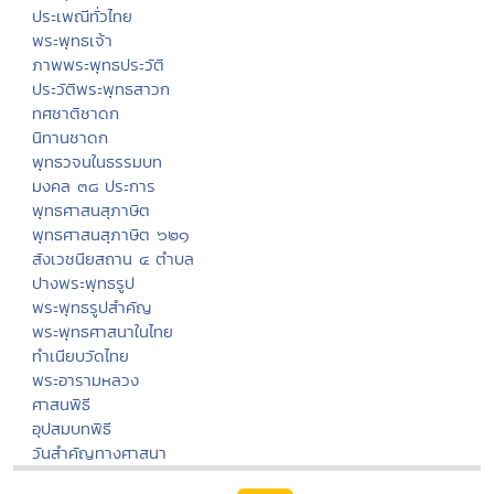
ประเพณีทั่วไทย
พระพุทธเจ้า
ภาพพระพุทธประวัติ
ประวัติพระพุทธสาวก
ทศชาติชาดก
นิทานชาดก
พุทธวจนในธรรมบท
มงคล ๓๘ ประการ
พุทธศาสนสุภาษิต
พุทธศาสนสุภาษิต ๖๒๑
สังเวชนียสถาน ๔ ตำบล
ปางพระพุทธรูป
พระพุทธรูปสำคัญ
พระพุทธศาสนาในไทย
ทำเนียบวัดไทย
พระอารามหลวง
ศาสนพิธี
อุปสมบทพิธี
วันสำคัญทางศาสนา