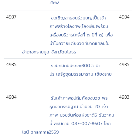
2562
4937
4934
ขอเชิญสาธุชนร่วมบุญเป็นเจ้า
ภาพสร้างโลงศพ(โลงเย็น)พร้อม
เครื่องบริวาร(ครั้งที่ ๓ ปีที่ ๓) เพื่อ
นำไปถวายแด่ยังวัดที่ขาดแคลนใน
อำเภอทรายมูล จังหวัดยโสธร
4935
4935
ร่วมถมถนนรถละ300วัดป่า
ประเสริฐอุดมธรรมาราม เชียงราย
4934
4933
รับเจ้าภาพอุปถัมภ์จองบวช พระ
ธุดงค์กรรมฐาน จำนวน 20 เจ้า
ภาพ บวชวันพ่อเเห่งชาติ5 ธันวาคม
นี้ สอบถาม 087-007-8607 ไอดี
ไลน์ dhamma2559