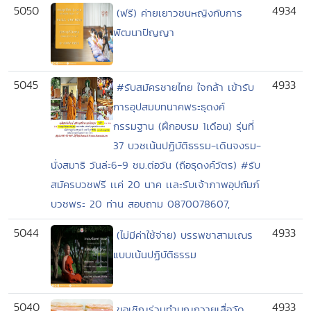
5050
4934
(ฟรี) ค่ายเยาวชนหญิงกับการ
พัฒนาปัญญา
5045
4933
#รับสมัครชายไทย ใจกล้า เข้ารับ
การอุปสมบทนาคพระธุดงค์
กรรมฐาน (ฝึกอบรม 1เดือน) รุ่นที่
37 บวชเน้นปฏิบัติธรรม-เดินจงรม-
นั่งสมาธิ วันล่ะ6-9 ชม.ต่อวัน (ถือธุดงค์วัตร) #รับ
สมัครบวชฟรี เเค่ 20 นาค เเละรับเจ้าภาพอุปถัมภ์
บวชพระ 20 ท่าน สอบถาม 0870078607,
5044
4933
(ไม่มีค่าใช้จ่าย) บรรพชาสามเณร
แบบเน้นปฏิบัติธรรม
5040
4933
ขอเชิญร่วมทำบุญถวายเสื่อวัด