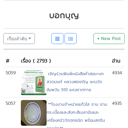
บอกบุญ
+
New Post
เรียงลำดับ
#
เรื่อง ( 2793 )
อ่าน
5059
4934
เชิญร่วมพิมพ์หนังสือคำสอน+บท
สวดมนต์ หลวงพ่อจรัญ แห่งวัด
อัมพวัน 91ปี แห่งชาตกาล
5057
4935
**โรงงานจำหน่ายแก้วใส จาน ชาม
กระเบื้องและสังกะสีเมลามีนและ
เครื่องครัววัดทุกชนิด พร้อมสกรีน