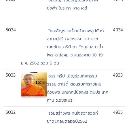
ช่อฟ้า ใบระกา หางหงส์
5034
4934
"ขอเชิญร่วมเป็นเจ้าภาพอุปถัมภ์
งานอยู่ปริวาสกรรรม และบวช
เนกขัมมจารินี ณ วัดอูบมุง บ.น้ำ
ไพร อ.สังคม จ.หนองคาย 10-19
ม.ค. 2562 รวม 9 วัน "
5033
4933
อมร กรุ๊ป เชิญร่วมกิจกรรม
ธรรมะวาไรตี้ ต้อนรับศักราชใหม่
ด้วยพระนักเทศน์ชื่อดังระดับประเทศ
ท่าน ว.วชิรเมธี
5032
4935
ร่วมสร้างพระทันใจถวายวัดที่
ขาดแคลนตลอดปี2562