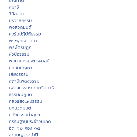
บุญทาน
สมาธิ
วิปัสสนา
ปริวาสกรรม
ฟังสวดมนต์
คอร์สปฏิบัติธรรม
พระพุทธศาสนา
พระไตรปิฏก
หัวข้อธรรม
พจนานุกรมพุทธศาสน์
มิลินทปัญหา
เสียงธรรม
สถานีเพลงธรรมะ
เพลงธรรมะ/ดนตรีสมาธิ
ธรรมะปฏิบัติ
คลังแสงแห่งธรรม
บทสวดมนต์
หลักธรรมนำสุขฯ
กรรมฐานประจำวันเกิด
ฮีต ๑๒ คอง ๑๔
งานบุญประจำปี