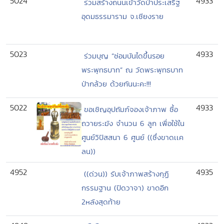
5024
4933
ร่วมสร้างถนนเข้าวัดป่าประเสริฐ
อุดมธรรมาราม จ.เชียงราย
5023
4933
ร่วมบุญ “ซ่อมบันไดขึ้นรอย
พระพุทธบาท” ณ วัดพระพุทธบาท
ป่ากล้วย ด้วยกันนะคะ!!!
5022
4933
ขอเชิญอุปถัมภ์จองเจ้าภาพ ซื้อ
ถวายระฆัง จำนวน 6 ลูก เพื่อใช้ใน
ศูนย์วิปัสสนา 6 ศูนย์ ((ซึ่งขาดเเค
ลน))
4952
4935
((ด่วน)) รับเจ้าภาพสร้างกุฏิ
กรรมฐาน (ปิดวาจา) ขาดอีก
2หลังสุดท้าย