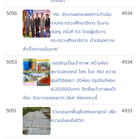
ทุกชนิด**
5056
4934
“ศธ. จัดงานแถลงผลการดำเนิน
งานกระทรวงศึกษาธิการ ในงาน
วันครู ครั้งที่ 63 โดยผู้บริหาร
กระทรวงศึกษาธิการ นำเสนอความ
สำเร็จตามนโนบาย”
5053
4934
ขอเชิญเป็นเจ้าภาพ สร้างห้อง
สุขา(ปลดทุกข์ โศก โรค ภัย) ถวาย
ศูนย์วิปัสสนา 20ห้อง (อุปถัมภ์ห้อง
ล่ะ20,000บาท) ติดชื่อเจ้าภาพหน้า
ห้อง วัดขาดแคลนมาก มีแค่ 1ห้องขณะนี้
5051
4933
ร่วมบุญเทพื้นอุโบสถมหาอุตม์ เพื่อ
ความมั่นคงในชีวิต