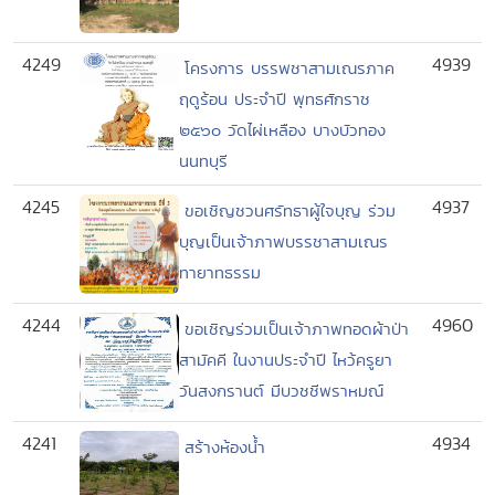
4249
4939
โครงการ บรรพชาสามเณรภาค
ฤดูร้อน ประจำปี พุทธศักราช
๒๕๖๐ วัดไผ่เหลือง บางบัวทอง
นนทบุรี
4245
4937
ขอเชิญชวนศรัทธาผู้ใจบุญ ร่วม
บุญเป็นเจ้าภาพบรรชาสามเณร
ทายาทธรรม
4244
4960
ขอเชิญร่วมเป็นเจ้าภาพทอดผ้าป่า
สามัคคี ในงานประจำปี ไหว้ครูยา
วันสงกรานต์ มีบวชชีพราหมณ์
4241
4934
สร้างห้องน้ำ