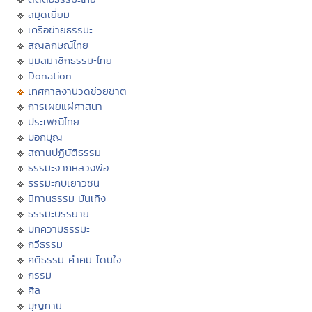
สมุดเยี่ยม
เครือข่ายธรรมะ
สัญลักษณ์ไทย
มุมสมาชิกธรรมะไทย
Donation
เทศกาลงานวัดช่วยชาติ
การเผยแผ่ศาสนา
ประเพณีไทย
บอกบุญ
สถานปฏิบัติธรรม
ธรรมะจากหลวงพ่อ
ธรรมะกับเยาวชน
นิทานธรรมะบันเทิง
ธรรมะบรรยาย
บทความธรรมะ
กวีธรรมะ
คติธรรม คำคม โดนใจ
กรรม
ศีล
บุญทาน