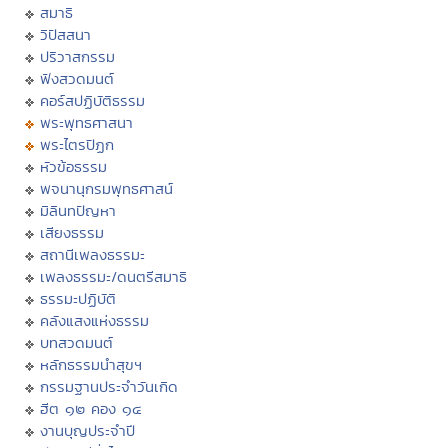
สมาธิ
วิปัสสนา
ปริวาสกรรม
ฟังสวดมนต์
คอร์สปฏิบัติธรรม
พระพุทธศาสนา
พระไตรปิฏก
หัวข้อธรรม
พจนานุกรมพุทธศาสน์
มิลินทปัญหา
เสียงธรรม
สถานีเพลงธรรมะ
เพลงธรรมะ/ดนตรีสมาธิ
ธรรมะปฏิบัติ
คลังแสงแห่งธรรม
บทสวดมนต์
หลักธรรมนำสุขฯ
กรรมฐานประจำวันเกิด
ฮีต ๑๒ คอง ๑๔
งานบุญประจำปี