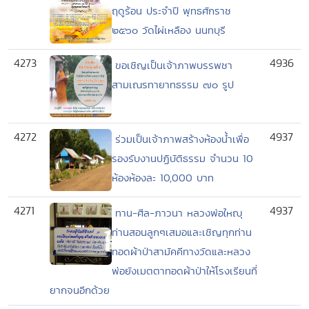
ฤดูร้อน ประจำปี พุทธศักราช
๒๕๖๐ วัดไผ่เหลือง นนทบุรี
4273
4936
ขอเชิญเป็นเจ้าภาพบรรพชา
สามเณรทายาทธรรม ๗๐ รูป
4272
4937
ร่วมเป็นเจ้าภาพสร้างห้องน้ำเพื่อ
รองรับงานปฏิบัติธรรม จำนวน 10
ห้องห้องละ 10,000 บาท
4271
4937
ทาน-ศีล-ภาวนา หลวงพ่อใหญุ
ท่านสอนลูกๆเสมอและเชิญทุกท่าน
ทอดผ้าป่าสามัคคีทางวัดและหลวง
พ่อยังเมตตาทอดผ้าป่าให้โรงเรียนที่
ยากจนอีกด้วย