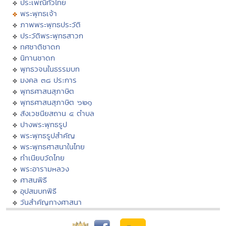
ประเพณีทั่วไทย
พระพุทธเจ้า
ภาพพระพุทธประวัติ
ประวัติพระพุทธสาวก
ทศชาติชาดก
นิทานชาดก
พุทธวจนในธรรมบท
มงคล ๓๘ ประการ
พุทธศาสนสุภาษิต
พุทธศาสนสุภาษิต ๖๒๑
สังเวชนียสถาน ๔ ตำบล
ปางพระพุทธรูป
พระพุทธรูปสำคัญ
พระพุทธศาสนาในไทย
ทำเนียบวัดไทย
พระอารามหลวง
ศาสนพิธี
อุปสมบทพิธี
วันสำคัญทางศาสนา