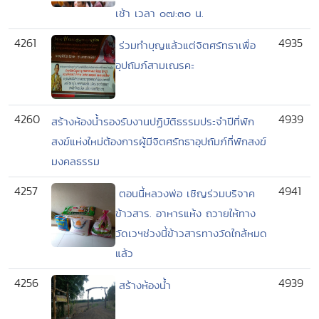
เช้า เวลา ๐๗:๓๐ น.
4261
4935
ร่วมทำบุญแล้วแต่จิตศรัทธาเพื่อ
อุปถัมภ์สามเณรคะ
4260
4939
สร้างห้องน้ำรองรับงานปฏิบัติธรรมประจำปีที่พัก
สงฆ์แห่งใหม่ต้องการผู้มีจิตศรัทธาอุปถัมภ์ที่พักสงฆ์
มงคลธรรม
4257
4941
ตอนนี้หลวงพ่อ เชิญร่วมบริจาค
ข้าวสาร. อาหารแห้ง ถวายให้ทาง
วัดเวฯช่วงนี้ข้าวสารทางวัดใกล้หมด
แล้ว
4256
4939
สร้างห้องน้ำ