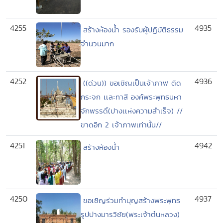
4255
4935
สร้างห้องน้ำ รองรับผู้ปฏิบัติธรรม
จำนวนมาก
4252
4936
((ด่วน)) ขอเชิญเป็นเจ้าภาพ ติด
กระจก เเละทาสี องค์พระพุทธมหา
จักพรรดิ์(ปางเเห่งความสำเร็จ) //
ขาดอีก 2 เจ้าภาพเท่านั้น//
4251
4942
สร้างห้องน้ำ
4250
4937
ขอเชิญร่วมทำบุญสร้างพระพุทธ
รูปปางมารวิชัย(พระเจ้าต๋นหลวง)