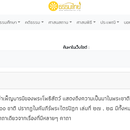
รรมศึกษา
คติธรรม
ศาสนสถาน
ศาสนพิธี
ประเพณี
บอ
ค้นหาในเว็บไซต์ :
บำเพ็ญบารมีของพระโพธิสัตว์ แสดงถึงความเป็นมาในพระชาติต่าง
๕๐๐ ชาติ ปรากฏในคัมภีร์พระไตรปิฎก เล่มที่ ๒๗ , ๒๘ มีทั้งหมด ๕
าถาเดียวจากเรื่องที่มีหลายๆ คาถา