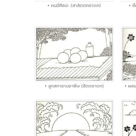
• คนมีศิลปะ (สาลิตตกชาดก)
• ช
• ลูกสกาอาบยาพิษ (ลิตตชาดก)
• ผล