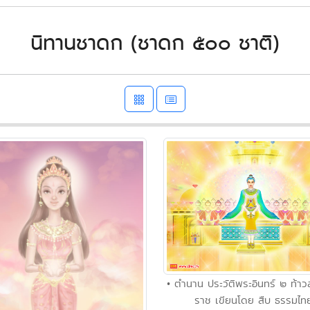
นิทานชาดก (ชาดก ๕๐๐ ชาติ)
• ตำนาน ประวัติพระอินทร์ ๒ ท้าว
ราช เขียนโดย สืบ ธรรมไท