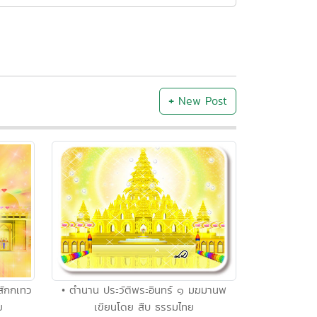
+
New Post
สักกเทว
• ตำนาน ประวัติพระอินทร์ ๑ มฆมานพ
ย
เขียนโดย สืบ ธรรมไทย