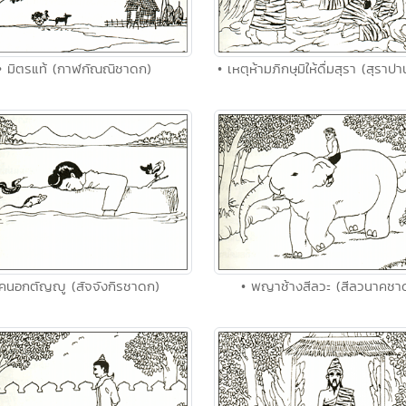
• มิตรแท้ (กาฬกัณณิชาดก)
• เหตุห้ามภิกษุมิให้ดื่มสุรา (สุรา
 คนอกตัญญู (สัจจังกิรชาดก)
• พญาช้างสีลวะ (สีลวนาคชา