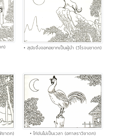
ดก)
• สุนัขจิ้งจอกอยากเป็นผู้นำ (วิโรจนชาดก)
ฬิชาดก)
• ไก่ขันไม่เป็นเวลา (อกาลราวิชาดก)