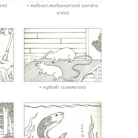
าดก)
• คนที่เหมาะสมกับเหตุการณ์ (มหาสาร
ชาดก)
• หนูกัดผ้า (มงคลชาดก)