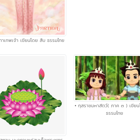
ททาเทพเจ้า เขียนโดย สืบ ธรรมไทย
• กุสราชมหาสัตว์( ภาค ๓ ) เขียน
ธรรมไทย
ิสทาน มหาทานแด่สมเด็จพระพุทธ