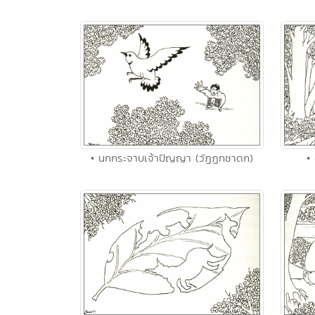
• นกกระจาบเจ้าปัญญา (วัฏฏกชาดก)
•