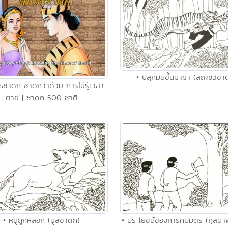
• ปลุกมันขึ้นมาฆ่า (สัญชีวชา
ธิชาดก ชาดกว่าด้วย การไม่รู้เวลา
ตาย | ชาดก 500 ชาติ
• หนูถูกหลอก (มูสิชาดก)
• ประโยชน์ของการคบมิตร (กุสนา