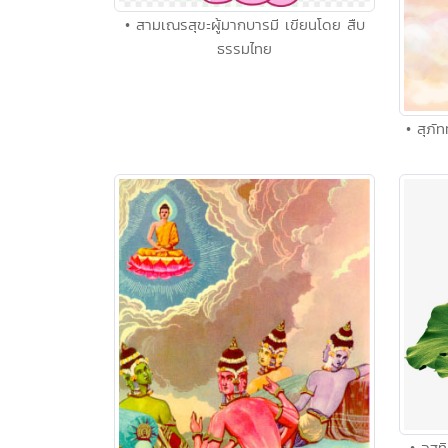
• สามเณรสุขะผู้มากบารมี เขียนโดย สืบ
ธรรมไทย
• สุภั
• อสท