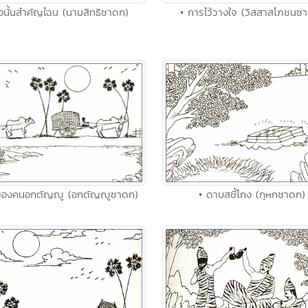
ื่อนั้นสำคัญไฉน (นามสิทธิชาดก)
• การไว้วางใจ (วิสสาสโภชนช
ของคนอกตัญญู (อกตัญญูชาดก)
• ดาบสขี้โกง (กุหกชาดก)