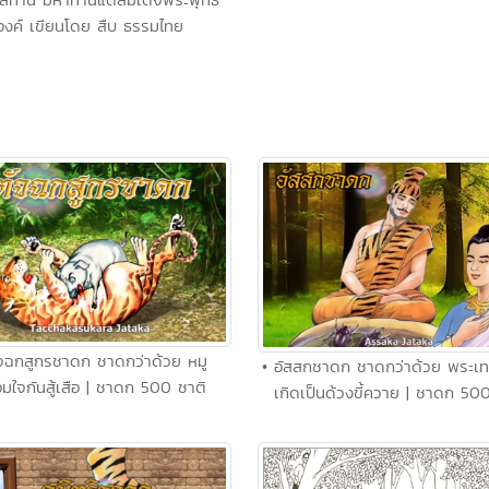
องค์ เขียนโดย สืบ ธรรมไทย
ัจฉกสูกรชาดก ชาดกว่าด้วย หมู
• อัสสกชาดก ชาดกว่าด้วย พระเทว
อมใจกันสู้เสือ | ชาดก 500 ชาติ
เกิดเป็นด้วงขี้ควาย | ชาดก 50