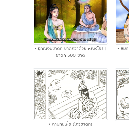
• อุทัญจนีชาดก ชาดกว่าด้วย หญิงโจร |
• สมิท
ชาดก 500 ชาติ
• ฤาษีกินเหี้ย (โคธชาดก)