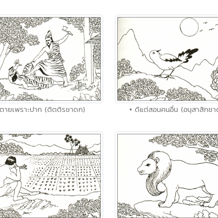
 ตายเพราะปาก (ติตติรชาดก)
• ดีแต่สอนคนอื่น (อนุสาสิกชา