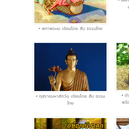
• พกาพรหม เขียนโดย สืบ ธรรมไทย
• ต
• กุสราชมหาสัตว์๑ เขียนโดย สืบ ธรรม
พร้
ไทย