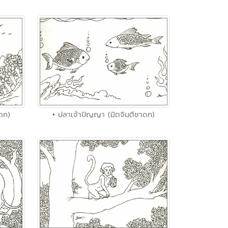
ดก)
• ปลาเจ้าปัญญา (มิตจินตีชาดก)