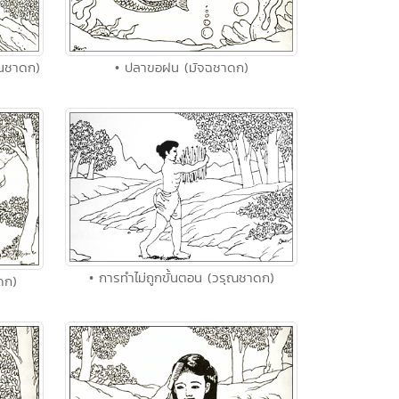
ปานชาดก)
• ปลาขอฝน (มัจฉชาดก)
• การทำไม่ถูกขั้นตอน (วรุณชาดก)
ดก)