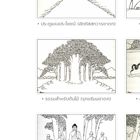
• ประตูแห่งประโยชน์ (อัตถัสสทวารชาดก)
• ธรรมสำหรับต้นไม้ (รุกขธัมมชาดก)
•