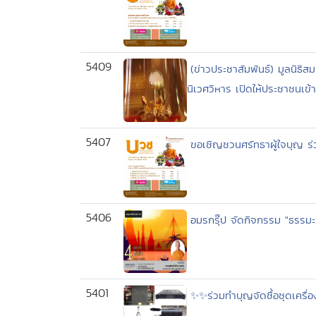
5409
(ข่าวประชาสัมพันธ์) มูลนิ
นิเวศวิหาร เปิดให้ประชาชนเ
5407
ขอเชิญชวนศรัทธาผู้ใจบุญ 
5406
อมรกรุ๊ป จัดกิจกรรม "ธรรมะวาไ
5401
✨✨ร่วมทำบุญจัดซื้อชุดเครื่อ