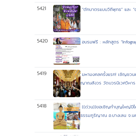
5421
“ตักบาตรแบบวิถีพุทธ” และ “
5420
อบรมฟรี : หลักสูตร “Infogra
5419
มหามงคลครั้งแรก! เชิญชวนค
ญาณสังวร วัดบวรนิเวศวิหาร แ
5418
((ด่วน))ขอเชิญทำบุญใหญ่ปี
ธรรมภูริญาณ อ.บางเลน จ.