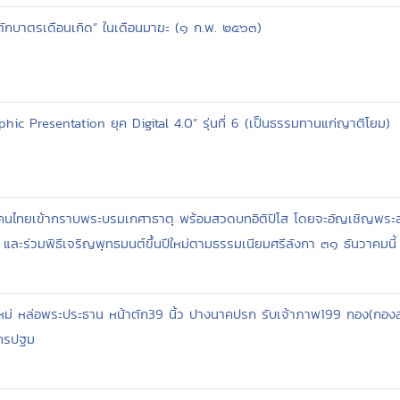
ตักบาตรเดือนเกิด” ในเดือนมาฆะ (๑ ก.พ. ๒๕๖๓)
phic Presentation ยุค Digital 4.0” รุ่นที่ 6 (เป็นธรรมทานแก่ญาติโยม)
นไทยเข้ากราบพระบรมเกศาธาตุ พร้อมสวดบทอิติปิโส โดยจะอัญเชิญพระส
ละร่วมพิธีเจริญพุทธมนต์ขึ้นปีใหม่ตามธรรมเนียมศรีลังกา ๓๑ ธันวาคมนี้
ใหม่ หล่อพระประธาน หน้าตัก39 นิ้ว ปางนาคปรก รับเจ้าภาพ199 กอง(กองล
นครปฐม