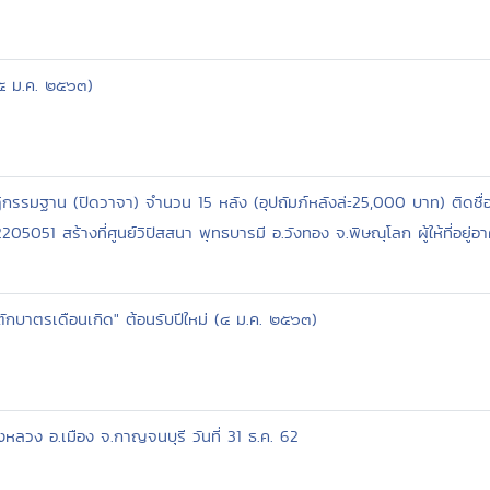
(๕ ม.ค. ๒๕๖๓)
ิกรรมฐาน (ปิดวาจา) จำนวน 15 หลัง (อุปถัมภ์หลังล่ะ25,000 บาท) ติดชื่อ
51 สร้างที่ศูนย์วิปัสสนา พุทธบารมี อ.วังทอง จ.พิษณุโลก ผู้ให้ที่อยู่อาศัย
ักบาตรเดือนเกิด" ต้อนรับปีใหม่ (๔ ม.ค. ๒๕๖๓)
หลวง อ.เมือง จ.กาญจนบุรี วันที่ 31 ธ.ค. 62