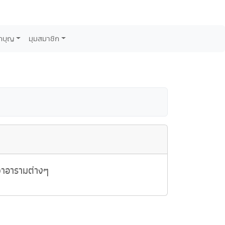
กบุญ
มุมสมาชิก
วาอารามต่างๆ