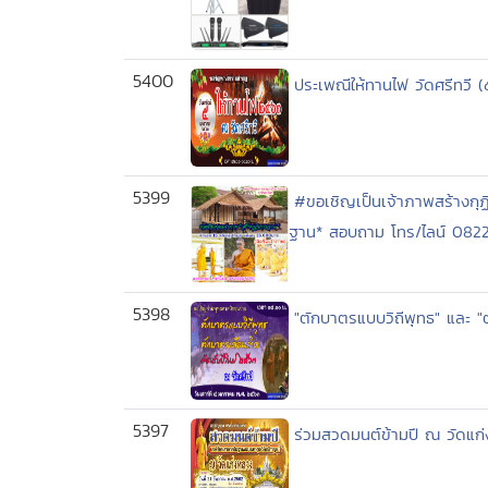
5400
ประเพณีให้ทานไฟ วัดศรีทวี 
5399
#ขอเชิญเป็นเจ้าภาพสร้างกุฏ
ฐาน* สอบถาม โทร/ไลน์ 08222050
5398
"ตักบาตรแบบวิถีพุทธ" และ "ต
5397
ร่วมสวดมนต์ข้ามปี ณ วัดแก่ง