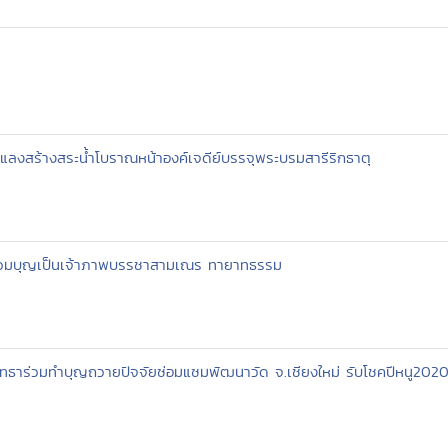
แลงสร้างสระน้ำโบราณหน้าองค์เจดีย์บรรจุพระบรมสารีริกธาตุ
ร่วมบุญเป็นเจ้าภาพบรรชาสามเณร ทายาทธรรม
ัทธาร่วมทำบุญถวายปัจจัยซ่อมแซมพัฒนาวัด จ.เชียงใหม่ รับโชคปีหนู202