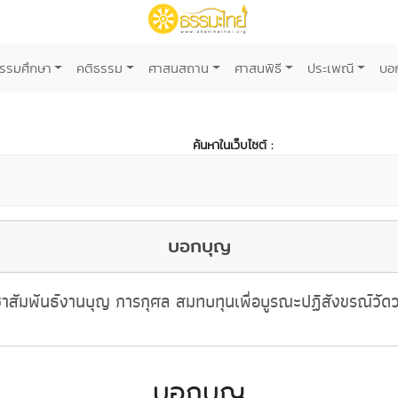
รรมศึกษา
คติธรรม
ศาสนสถาน
ศาสนพิธี
ประเพณี
บอ
ค้นหาในเว็บไซต์ :
บอกบุญ
าสัมพันธ์งานบุญ การกุศล สมทบทุนเพื่อบูรณะปฏิสังขรณ์วัด
บอกบุญ