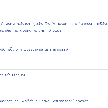
ธิสมเด็จพระญาณสังวรฯ ปฐมอัญเชิญ “พระบรมเกศาธาตุ” จากประเทศศรีลังก
ข้ากราบสักการะได้จนถึง ๑๕ มกราคม ๒๕๖๓
ร่วมบุญเป็นเจ้าภาพบรรชาสามเณร ทายาทธรรม
รตี้" ครั้งที่ 150
งเสียงส่วนรวมเพื่อไว้สำหรับช่่วยงาน ครูบาอาจารย์ในวัดต่างๆ