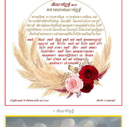
• สัมมาทิฏฐิ