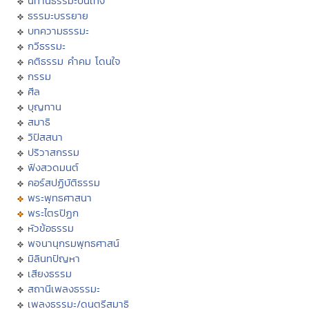
นิทานธรรมะบันเทิง
ธรรมะบรรยาย
บทความธรรมะ
กวีธรรมะ
คติธรรม คำคม โดนใจ
กรรม
ศีล
บุญทาน
สมาธิ
วิปัสสนา
ปริวาสกรรม
ฟังสวดมนต์
คอร์สปฏิบัติธรรม
พระพุทธศาสนา
พระไตรปิฏก
หัวข้อธรรม
พจนานุกรมพุทธศาสน์
มิลินทปัญหา
เสียงธรรม
สถานีเพลงธรรมะ
เพลงธรรมะ/ดนตรีสมาธิ