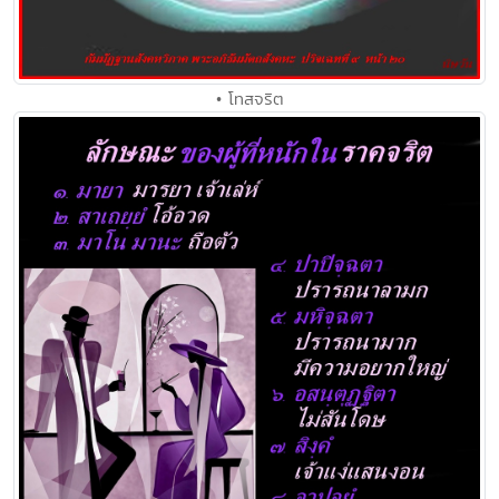
• โทสจริต