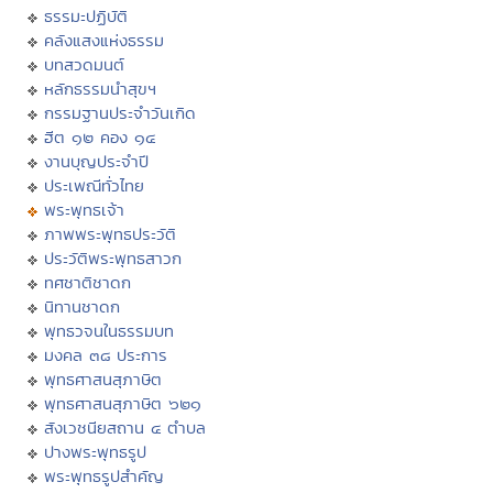
ธรรมะปฏิบัติ
คลังแสงแห่งธรรม
บทสวดมนต์
หลักธรรมนำสุขฯ
กรรมฐานประจำวันเกิด
ฮีต ๑๒ คอง ๑๔
งานบุญประจำปี
ประเพณีทั่วไทย
พระพุทธเจ้า
ภาพพระพุทธประวัติ
ประวัติพระพุทธสาวก
ทศชาติชาดก
นิทานชาดก
พุทธวจนในธรรมบท
มงคล ๓๘ ประการ
พุทธศาสนสุภาษิต
พุทธศาสนสุภาษิต ๖๒๑
สังเวชนียสถาน ๔ ตำบล
ปางพระพุทธรูป
พระพุทธรูปสำคัญ