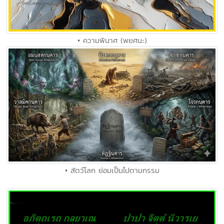
• ความพินาศ (พยศนะ)
• สัตว์โลก ย่อมเป็นไปตามกรรม