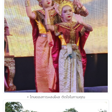
• โทษของการหลงใหล ติดใจในกามคุณ