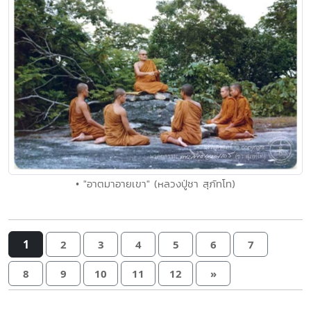
• "อาตมาอายเขา" (หลวงปู่ชา สุภัทโท)
1
2
3
4
5
6
7
8
9
10
11
12
»