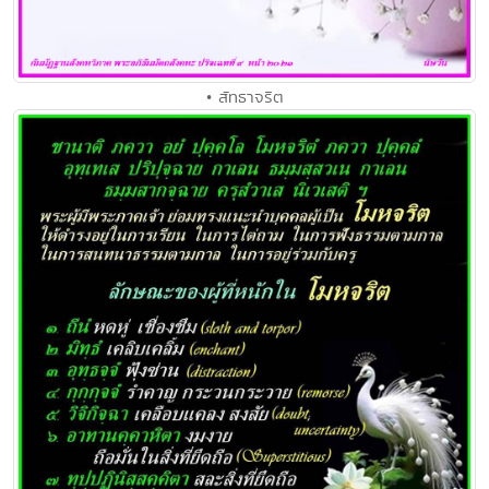
• สัทธาจริต