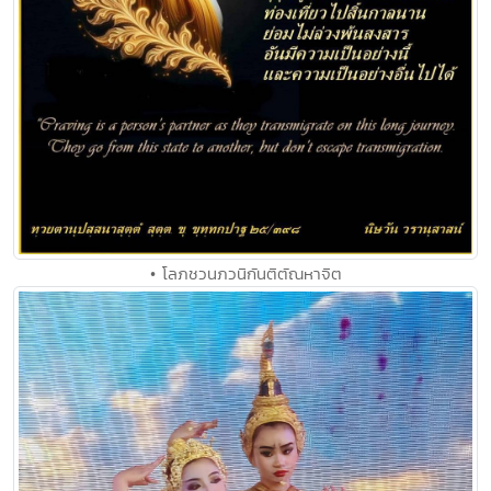
• โลภชวนภวนิกันติตัณหาจิต