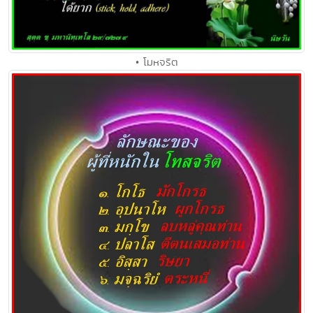
• โมหจริต