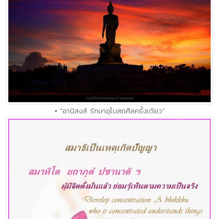
• "อานิสงส์ รักษาอุโบสถศีลครั้งเดียว"