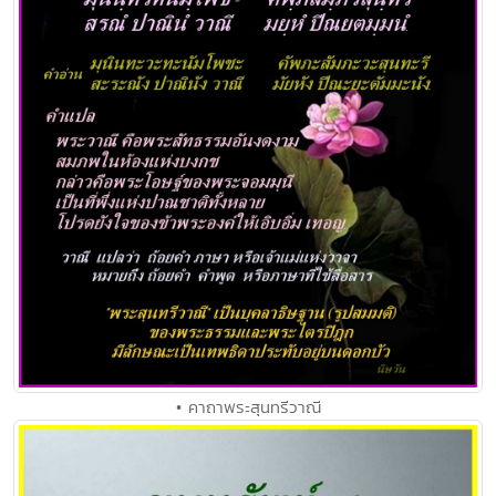
• คาถาพระสุนทรีวาณี