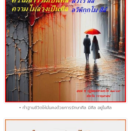
• ทำฐานชีวิตให้มั่นคงด้วยการรักษาศีล มีศีล อยู่ในศีล