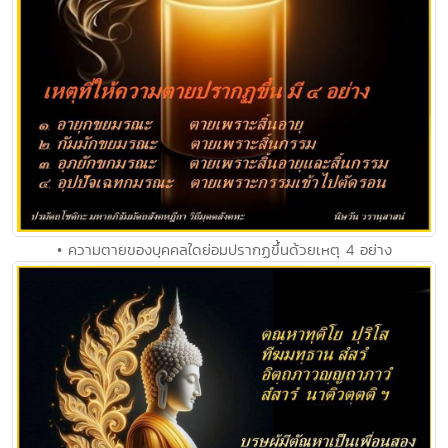
• ความตายของบุคคลใดย่อมปรากฏขึ้นด้วยเหตุ 4 อย่าง