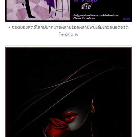
• จริตของสัตว์โลกมีมากมายหลายร้อยหลายพันเล่มเกวียนแต่จริต
ใหญ่ๆมี 6