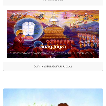
วันที่ ๑ เดือนมิถุนายน ๒๕๖๔