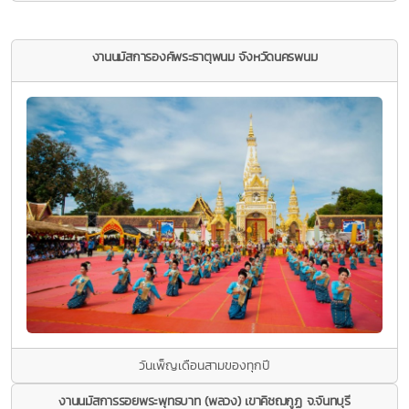
งานนมัสการองค์พระธาตุพนม จังหวัดนครพนม
วันเพ็ญเดือนสามของทุกปี
งานนมัสการรอยพระพุทธบาท (พลวง) เขาคิชฌกูฏ จ.จันทบุรี