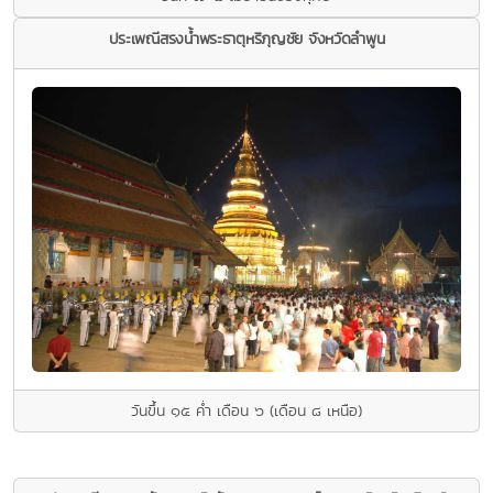
ประเพณีสรงนํ้าพระธาตุหริภุญชัย จังหวัดลําพูน
วันขึ้น ๑๕ ค่ำ เดือน ๖ (เดือน ๘ เหนือ)