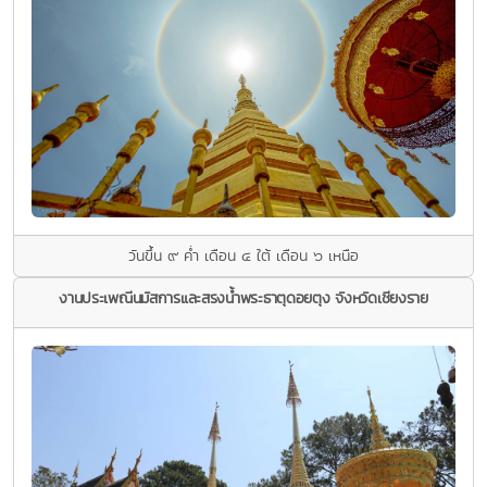
วันขึ้น ๙ ค่ำ เดือน ๔ ใต้ เดือน ๖ เหนือ
งานประเพณีนมัสการและสรงนํ้าพระธาตุดอยตุง จังหวัดเชียงราย