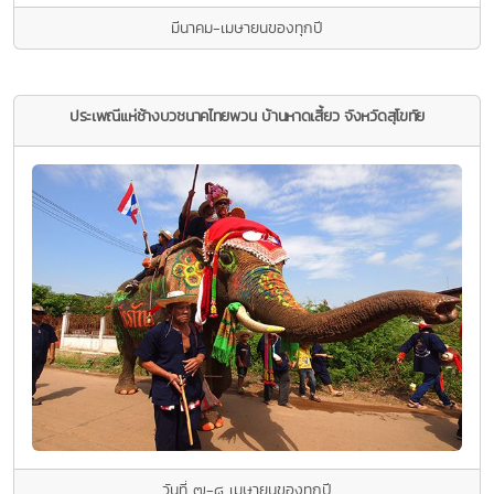
มีนาคม-เมษายนของทุกปี
ประเพณีแห่ช้างบวชนาคไทยพวน บ้านหาดเสี้ยว จังหวัดสุโขทัย
วันที่ ๗-๘ เมษายนของทุกปี