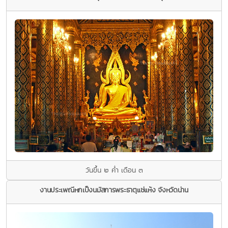
วันขึ้น ๒ ค่ำ เดือน ๓
งานประเพณีหกเป็งนมัสการพระธาตุแช่แห้ง จังหวัดน่าน