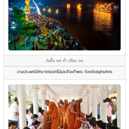
วันขึ้น ๑๕ ค่ำ เดือน ๑๑
งานประเพณีตักบาตรดอกไม้และล้างเท้าพระ จังหวัดสมุทรสาคร