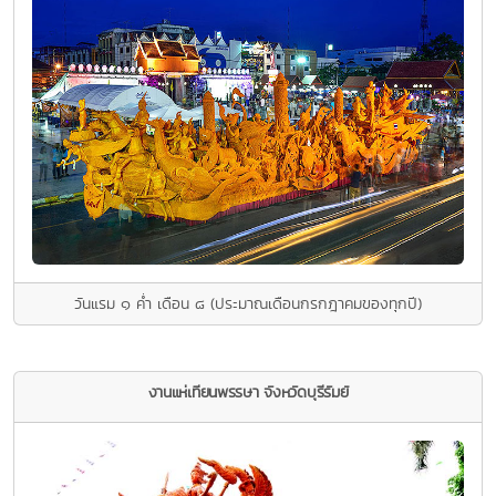
วันแรม ๑ ค่ำ เดือน ๘ (ประมาณเดือนกรกฎาคมของทุกปี)
งานแห่เทียนพรรษา จังหวัดบุรีรัมย์