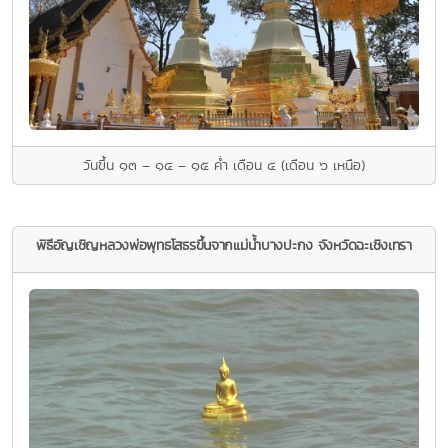
วันขึ้น ๑๓ – ๑๔ – ๑๕ ค่ำ เดือน ๔ (เดือน ๖ เหนือ)
พิธีอัญเชิญหลวงพ่อพุทธโสธรขึ้นจากแม่นํ้าบางปะกง จังหวัดฉะเชิงเทรา