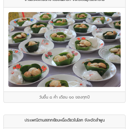
วันขึ้น ๘ ค่ำ เดือน ๑๐ ของทุกปี
ประเพณีตานสลากย้อมหนึ่งเดียวในโลก จังหวัดลําพูน