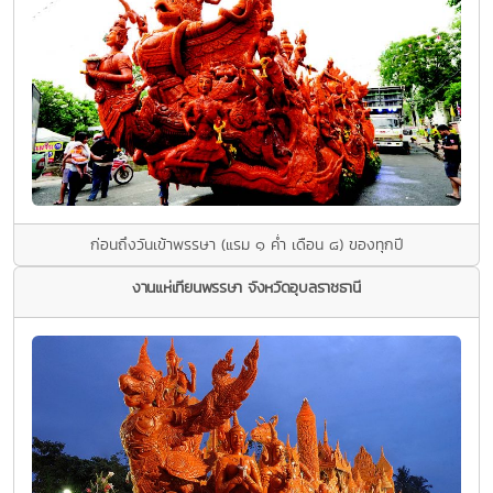
ก่อนถึงวันเข้าพรรษา (แรม ๑ คํ่า เดือน ๘) ของทุกปี
งานแห่เทียนพรรษา จังหวัดอุบลราชธานี