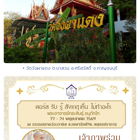
• วัดวังผาแดง ต.นาสวน อ.ศรีสวัสดิ์ จ.กาญจนบุรี