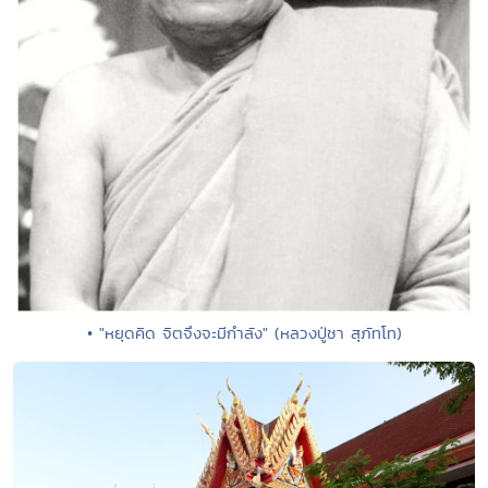
• "หยุดคิด จิตจึงจะมีกำลัง" (หลวงปู่ชา สุภัทโท)