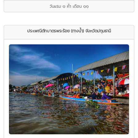
วันแรม ๑ คํ่า เดือน ๑๑
ประเพณีตักบาตรพระร้อย (ทางนํ้า) จังหวัดปทุมธานี