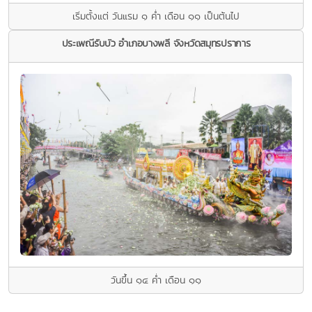
เริ่มตั้งแต่ วันแรม ๑ ค่ำ เดือน ๑๑ เป็นต้นไป
ประเพณีรับบัว อำเภอบางพลี จังหวัดสมุทรปราการ
วันขึ้น ๑๔ คํ่า เดือน ๑๑