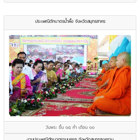
ประเพณีตักบาตรนํ้าผึ้ง จังหวัดสมุทรสาคร
วันพระ ขึ้น ๑๕ ค่ำ เดือน ๑๐
งานประเพณีตักบาตรขนมครก จังหวัดสมุทรสงคราม