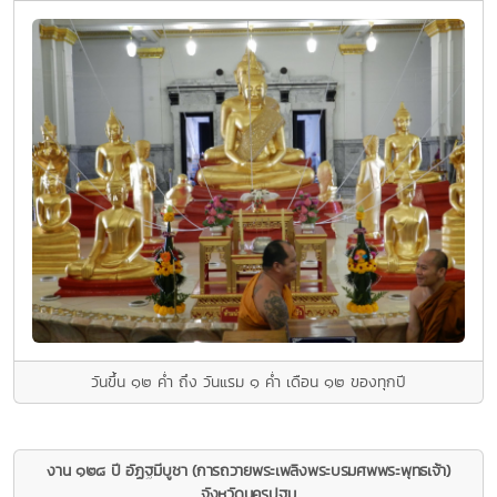
วันขึ้น ๑๒ คํ่า ถึง วันแรม ๑ คํ่า เดือน ๑๒ ของทุกปี
งาน ๑๒๘ ปี อัฏฐมีบูชา (การถวายพระเพลิงพระบรมศพพระพุทธเจ้า)
จังหวัดนครปฐม