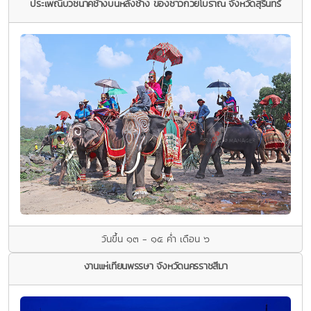
ประเพณีบวชนาคช้างบนหลังช้าง ของชาวกวยโบราณ จังหวัดสุรินทร์
วันขึ้น ๑๓ - ๑๕ ค่ำ เดือน ๖
งานแห่เทียนพรรษา จังหวัดนครราชสีมา