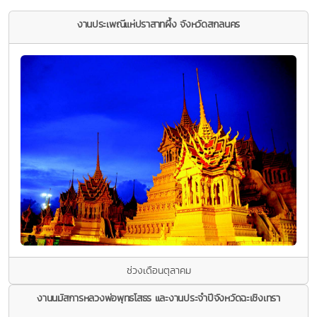
งานประเพณีแห่ปราสาทผึ้ง จังหวัดสกลนคร
ช่วงเดือนตุลาคม
งานนมัสการหลวงพ่อพุทธโสธร และงานประจำปีจังหวัดฉะเชิงเทรา