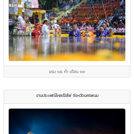
แรม ๑๕ ค่ำ เดือน ๑๐
งานประเพณีไหลเรือไฟ จังหวัดนครพนม