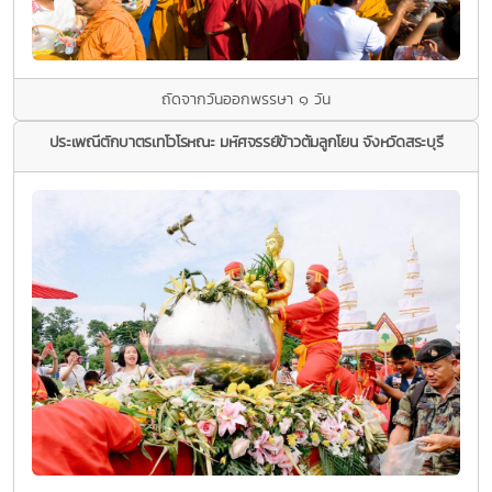
ถัดจากวันออกพรรษา ๑ วัน
ประเพณีตักบาตรเทโวโรหณะ มหัศจรรย์ข้าวต้มลูกโยน จังหวัดสระบุรี