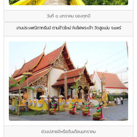
วันที่ ๑ มกราคม ของทุกปี
งานประเพณีตากธัมม์ ตานข้าวใหม่ หิงไฟพระเจ้า วัดสูงเม่น จ.แพร่
ช่วงปลายปีหรือต้นเดือนมกราคม