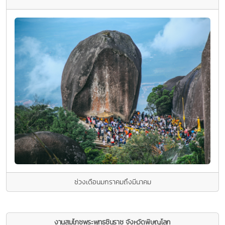
ช่วงเดือนมกราคมถึงมีนาคม
งานสมโภชพระพุทธชินราช จังหวัดพิษณุโลก