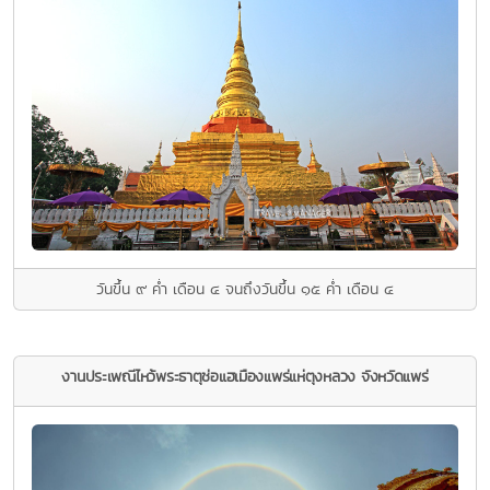
วันขึ้น ๙ ค่ำ เดือน ๔ จนถึงวันขึ้น ๑๕ ค่ำ เดือน ๔
งานประเพณีไหว้พระธาตุช่อแฮเมืองแพร่แห่ตุงหลวง จังหวัดแพร่