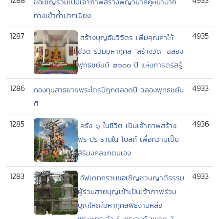
1288
4933
ขอเชิญร่วมเป็นเจ้าภาพสร้างพญานาคคู่หน้าปาก
ทางเข้าถ้ำปากเปียง
1287
4935
สร้างบุญอันวิจิตร เพิ่มคุณค่าให้
ชีวิต ร่วมมหากุศล "สร้างวัด" ฉลอง
พุทธชยันตี ๒๖๐๐ ปี แห่งการตรัสรู้
1286
4933
กองทุนสาธยายพระไตรปิฎกตลอดปี ฉลองพุทธชยัน
ตี
1285
4936
ครั้ง ๑ ในชีวิต เป็นเจ้าภาพสร้าง
พระประธานใน โบสถ์ เพื่อความเป็น
สิริมงคลแกตนเอง
1283
4933
อัฟเดทกราบขอเชิญชวนญาติธรรม
ผู้ร่วมสายบุญเข้าเป็นเจ้าภาพร่วม
บุญใหญ่มหากุศลพิธีงานหล่อ
พระพุทธเจ้า 5 พระองค์ ขนาด 7