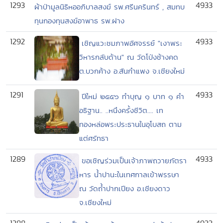
1293
4933
ผ้าป่ามูลนิธิหออภิบาลสงฆ์ รพ.ศรีนครินทร์ , สมทบ
ทุนกองทุนสงฆ์อาพาธ รพ.ฝาง
1292
4933
เชิญแวะชมภาพอัศจรรย์ "เงาพระ
วิหารกลับด้าน" ณ วัดโป่งช้างคด
ต.บวกค้าง อ.สันกำแพง จ.เชียงใหม่
1291
4933
ปีใหม่ ๒๕๕๖ ทำบุญ ๑ บาท ๑ คำ
อธิฐาน.. ..หนึงครั้งชีวิต.... เท
ทองหล่อพระประธานในอุโบสถ ตาม
แต่ศรัทธา
1289
4933
ขอเชิญร่วมเป็นเจ้าภาพถวายภัตรา
หาร น้ำปานะในเทศกาลเข้าพรรษา
ณ วัดถ้ำปากเปียง อ.เชียงดาว
จ.เชียงใหม่