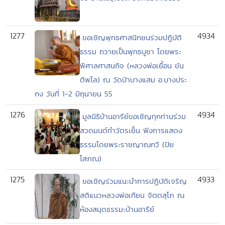
1277
4934
ขอเชิญพุทธศาสนิกชนร่วมปฏิบัติ
ธรรม ถวายเป็นพุทธบูชา โดยพระ
พิศาลศาสนกิจ (หลวงพ่อเยื้อน ขัน
ติพโล) ณ วัดป่าบางแสม อ.บางประ
กง วันที่ 1-2 มิถุนายน 55
1276
4934
มูลนิธิบ้านอารีย์ขอเชิญทุกท่านร่วม
สวดมนต์ทำวัตรเย็น ฟังการแสดง
ธรรมโดยพระราชญาณกวี (ปิย
โสภณ)
1275
4933
ขอเชิญร่วมแนะนำการปฏิบัติเจริญ
สติแนวหลวงพ่อเทียน จิตฺตสุโภ ณ
ห้องสมุดธรรมะบ้านอารีย์