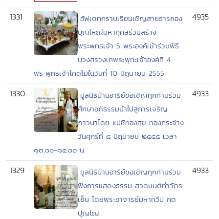
1331
4935
อัฟเดทกราบเรียนเชิญสายธารกอง
บุญใหญ่มหากุศลร่วมสร้าง
พระพุทธเจ้า 5 พระองค์เข้าร่วมพิธี
บวงสรวงเทพระพุทะเจ้าองค์ที่ 4
พระพุทธเจ้าโคตโมในวันที่ 10 มิถุนายน 2555
1330
4933
มูลนิธิบ้านอารีย์ขอเชิญทุกท่านร่วม
ศึกษาอภิธรรมนำไปสู่การเจริญ
ภาวนาโดย แม่ชีทองสุข ทองกระจ่าง
วันศุกร์ที่ ๘ มิถุนายน ๒๕๕๕ เวลา
๑๓.๐๐-๑๕.๐๐ น.
1329
4933
มูลนิธิบ้านอารีย์ขอเชิญทุกท่านร่วม
ฟังการแสดงธรรม สวดมนต์ทำวัตร
เย็น โดยพระอาจารย์มหาทวีป กต
ปุญโญ