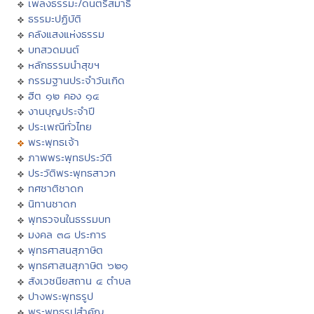
เพลงธรรมะ/ดนตรีสมาธิ
ธรรมะปฏิบัติ
คลังแสงแห่งธรรม
บทสวดมนต์
หลักธรรมนำสุขฯ
กรรมฐานประจำวันเกิด
ฮีต ๑๒ คอง ๑๔
งานบุญประจำปี
ประเพณีทั่วไทย
พระพุทธเจ้า
ภาพพระพุทธประวัติ
ประวัติพระพุทธสาวก
ทศชาติชาดก
นิทานชาดก
พุทธวจนในธรรมบท
มงคล ๓๘ ประการ
พุทธศาสนสุภาษิต
พุทธศาสนสุภาษิต ๖๒๑
สังเวชนียสถาน ๔ ตำบล
ปางพระพุทธรูป
พระพุทธรูปสำคัญ