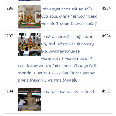
1298
4934
สร้างบุญอันวิจิตร เพิ่มคุณค่าให้
ชีวิต ร่วมมหากุศล "สร้างวัด" ฉลอง
พุทธชยันตี ๒๖๐๐ ปี แห่งการตรัสรู้
1297
4934
ขอเชิญชวนญาติธรรมผู้ร่วมสาย
บุญเข้าเป็นเจ้าภาพร่วมในกองบุญ
ใหญ่มหากุศลพิธีงานหล่อ
พระพุทธเจ้า 5 พระองค์ ขนาด 7
ศอก วัดป่าพรหมญานในช่วงเทศกาลวิสาขบูชาในวัน
อาทิตย์ที่ 3 มิถุนายน 2555 ซึ่งจะเป็นการหล่อเทพ
ระพุทธเจ้าองค์ที่ 3 พระพุทธเจ้ากัสสโป
1294
4933
ขอเชิญร่วมหล่อพระประธานโบสถ์