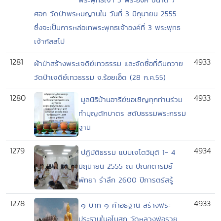
ศอก วัดป่าพรหมญานใน วันที่ 3 มิถุนายน 2555
ซึ่งจะเป็นการหล่อเทพระพุทธเจ้าองค์ที่ 3 พระพุทธ
เจ้ากัสสโป
1281
4933
ผ้าป่าสร้างพระเจดีย์เทวธรรม และจัดซื้อที่ดินถวาย
วัดป่าเจดีย์เทวธรรม จ.ร้อยเอ็ด (28 ก.ค.55)
1280
4933
มูลนิธิบ้านอารีย์ขอเชิญทุกท่านร่วม
ทำบุญตักบาตร สดับธรรมพระกรรม
ฐาน
1279
4934
ปฏิบัติธรรม แบบเจโตวิมุติ 1- 4
มิถุนายน 2555 ณ ปัณฑิตารมย์
พัทยา รำลึก 2600 ปีการตรัสรู้
1278
4933
๑ บาท ๑ คำอธิฐาน สร้างพระ
ประธานในอุโบสถ วัดหลวงพ่อรวย