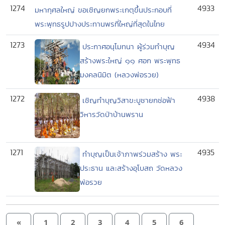
1274
4933
มหากุศลใหญ่ ขอเชิญยกพระเกตุขึ้นประกอบที่
พระพุทธรูปปางประทานพรที่ใหญ่ที่สุดในไทย
1273
4934
ประกาศอนุโมทนา ผู้ร่วมทำบุญ
สร้างพระใหญ่ ๑๑ ศอก พระพุทธ
มงคลนิมิต (หลวงพ่อรวย)
1272
4938
เชิญทำบุญวิสาขะบูชายกช่อฟ้า
วิหารวัดป่าบ้านพราน
1271
4935
ทำบุญเป็นเจ้าภาพร่วมสร้าง พระ
ประธาน และสร้างอุโบสถ วัดหลวง
พ่อรวย
«
1
2
3
4
5
6