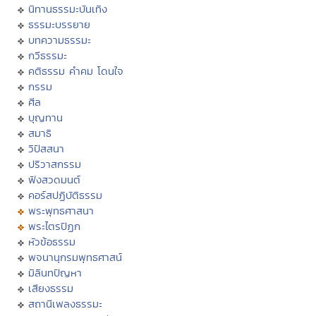
นิทานธรรมะบันเทิง
ธรรมะบรรยาย
บทความธรรมะ
กวีธรรมะ
คติธรรม คำคม โดนใจ
กรรม
ศีล
บุญทาน
สมาธิ
วิปัสสนา
ปริวาสกรรม
ฟังสวดมนต์
คอร์สปฏิบัติธรรม
พระพุทธศาสนา
พระไตรปิฏก
หัวข้อธรรม
พจนานุกรมพุทธศาสน์
มิลินทปัญหา
เสียงธรรม
สถานีเพลงธรรมะ