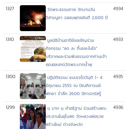
1327
4934
วัดพระธรรมกาย จัดงานวัน
วิสาขบูชา ฉลองพุทธยันตี 2,600 ปี
1310
4933
มูลนิธิบ้านอารีย์ขอเชิญร่วม
กิจกรรม "ลด ละ ทิ้งขยะในใจ"
บริจาคและร่วมฟังธรรมจากท่านเจ้า
คุณอลงกตวัดพระบาทน้ำพุ
1300
4935
ปฏิบัติธรรม แบบเจโตวิมุติ 1- 4
มิถุนายน 2555 ณ ปัณฑิตารมย์
พัทยา รำลึก 2600 ปีการตรัสรู้
1299
4936
๑ บาท ๑ คำอธิฐาน ร่วมสร้างพระ
ประธานในอุโบสถ วัดหลวงพ่อรวย
สร้างใหม่ ต่างจังหวัด