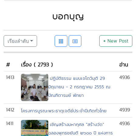
บอกบุญ
+
New Post
เรียงลำดับ
#
เรื่อง ( 2793 )
อ่าน
1413
4936
ปฏิบัติธรรม แบบเจโตวิมุติ 29
มิถุนายน - 2 กรกฎาคม 2555 ณ
ปัณฑิตารมย์ พัทยา
1412
4939
โครงการบูรณะพระธาตุเจดีย์ประจำปีเกิดทั่วไทย
1411
4936
เชิญสร้างมหากุศล "สร้างวัด"
ฉลองพุทธชยันตี ๒๖๐๐ ปี แห่งการ