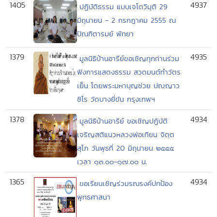
1405
4937
ปฏิบัติธรรม แบบเจโตวิมุติ 29
มิถุนายน - 2 กรกฎาคม 2555 ณ
ปัณฑิตารมย์ พัทยา
1379
4935
มูลนิธิบ้านอารีย์ขอเชิญทุกท่านร่วม
ฟังการแสดงธรรม สวดมนต์ทำวัตร
เย็น โดยพระมหาบุญช่วย ปญฺญาว
ชิโร วัดบางยี่ขัน กรุงเทพฯ
1378
4934
มูลนิธิบ้านอารีย์ ขอเชิญปฏิบัติ
เจริญสติแนวหลวงพ่อเทียน จิตฺต
สุโภ วันพุธที่ 20 มิถุนายน ๒๕๕๕
เวลา ๑๓.๐๐-๑๗.๐๐ น.
1365
4934
ขอเรียนเชิญร่วมรณรงค์ปกป้อง
พุทธศาสนา