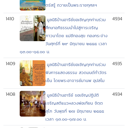
ตรัสรู้ ถวายเป็นพระราชกุศลฯ
1410
4934
มูลนิธิบ้านอารีย์ขอเชิญทุกท่านร่วม
ศึกษาอภิธรรมนำไปสู่การเจริญ
ภาวนาโดย แม่ชีทองสุข ทองกระจ่าง
วันศุกร์ที่ ๒๙ มิถุนายน ๒๕๕๕ เวลา
๑๓.๐๐-๑๕.๐๐ น.
1409
4935
มูลนิธิบ้านอารีย์ขอเชิญทุกท่านร่วม
ฟังการแสดงธรรม สวดมนต์ทำวัตร
เย็น โดยพระอาจารย์มานพ อุปสโม
1408
4934
มูลนิธิบ้านอารีย์ ขอเชิญปฏิบัติ
เจริญสติแนวหลวงพ่อเทียน จิตฺต
สุโภ วันพุธที่ ๒๗ มิถุนายน ๒๕๕๕
เวลา ๑๓.๐๐-๑๗.๐๐ น.