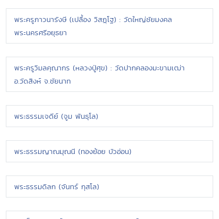
พระครูภาวนารังษี (เปลื้อง วิสฏฺโฐ) : วัดใหญ่ชัยมงคล
พระนครศรีอยุธยา
พระครูวิมลคุณากร (หลวงปู่ศุข) : วัดปากคลองมะขามเฒ่า
อ.วัดสิงห์ จ.ชัยนาท
พระธรรมเจดีย์ (จูม พันธุโล)
พระธรรมญาณมุณนี (ทองย้อย บัวอ่อน)
พระธรรมดิลก (จันทร์ กุสโล)