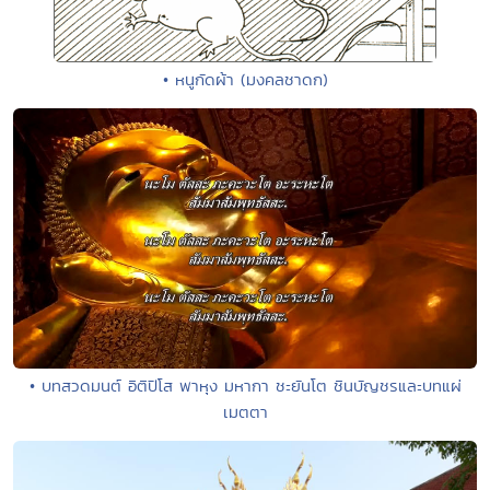
• หนูกัดผ้า (มงคลชาดก)
• บทสวดมนต์ อิติปิโส พาหุง มหากา ชะยันโต ชินบัญชรและบทแผ่
เมตตา