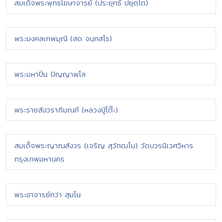
สมเด็จพระพุทธโฆษาจารย์ (ประยุทธ์ ปยุตฺโต)
พระมงคลเทพมุณี (สด จนฺทสโร)
พระมหาปิ่น ปัญญาพโล
พระราชสังวราภิมณฑ์ (หลวงปู่โต๊ะ)
สมเด็จพระญาณสังวร (เจริญ สุวัฑฒโน) วัดบวรนิเวศวิหาร
กรุงเทพมหานคร
พระอาจารย์กว่า สุมโน