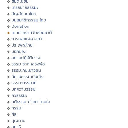
สมุดเยี่ยม
เครือข่ายธรรมะ
สัญลักษณ์ไทย
มุมสมาชิกธรรมะไทย
Donation
เทศกาลงานวัดช่วยชาติ
การเผยแผ่ศาสนา
ประเพณีไทย
บอกบุญ
สถานปฏิบัติธรรม
ธรรมะจากหลวงพ่อ
ธรรมะกับเยาวชน
นิทานธรรมะบันเทิง
ธรรมะบรรยาย
บทความธรรมะ
กวีธรรมะ
คติธรรม คำคม โดนใจ
กรรม
ศีล
บุญทาน
สมาธิ