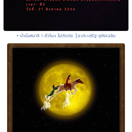
• นำนั่งสมาธิ 1 ชั่วโมง ไม่ตัดต่อ ⎪อ.ประเสริฐ อุทัยเฉลิม