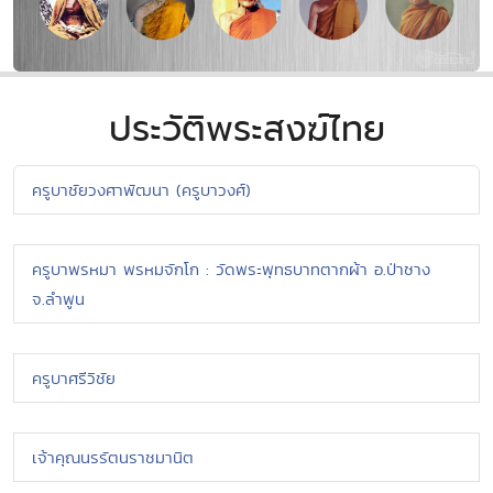
ประวัติพระสงฆ์ไทย
ครูบาชัยวงศาพัฒนา (ครูบาวงศ์)
ครูบาพรหมา พรหมจักโก : วัดพระพุทธบาทตากผ้า อ.ป่าซาง
จ.ลำพูน
ครูบาศรีวิชัย
เจ้าคุณนรรัตนราชมานิต