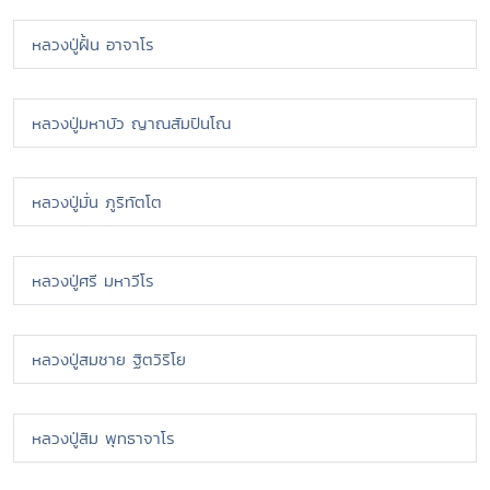
หลวงปู่ฝั้น อาจาโร
หลวงปู่มหาบัว ญาณสัมปันโณ
หลวงปู่มั่น ภูริทัตโต
หลวงปู่ศรี มหาวีโร
หลวงปู่สมชาย ฐิตวิริโย
หลวงปู่สิม พุทธาจาโร