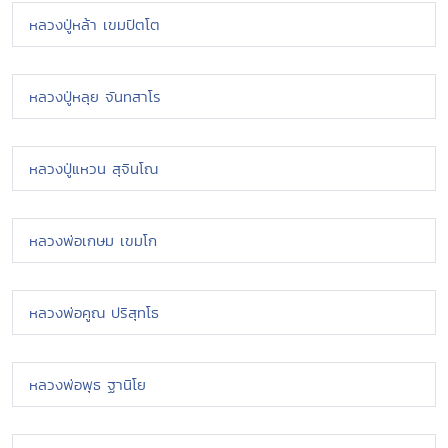
หลวงปู่หล้า เขมปัตโต
หลวงปู่หลุย จันทสาโร
หลวงปู่แหวน สุจินโณ
หลวงพ่อเกษม เขมโก
หลวงพ่อคูณ ปริสุทโธ
หลวงพ่อพุธ ฐานิโย