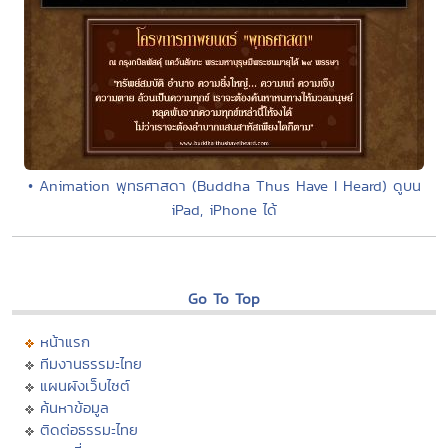
• Animation พุทธศาสดา (Buddha Thus Have I Heard) ดูบน
iPad, iPhone ได้
Go To Top
หน้าแรก
ทีมงานธรรมะไทย
แผนผังเว็บไซต์
ค้นหาข้อมูล
ติดต่อธรรมะไทย