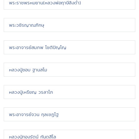
พระราชพรหมยาน(หลวงพ่อฤาษีลิงดำ)
พระวชิรญาณภิกษุ
พระอาจารย์สมภพ โชติปัญโญ
หลวงปู่ชอบ ฐานสโม
หลวงปู่เหรียญ วรลาโภ
พระอาจารย์จวน กุลเชฏโฐ
หลวงปู่ทองรัตน์ กันตสีโล