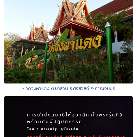
• วัดวังผาแดง ต.นาสวน อ.ศรีสวัสดิ์ จ.กาญจนบุรี