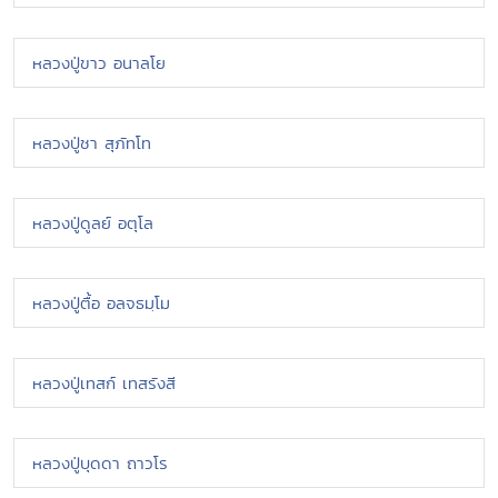
หลวงปู่ขาว อนาลโย
หลวงปู่ชา สุภัทโท
หลวงปู่ดูลย์ อตุโล
หลวงปู่ตื้อ อลจธมฺโม
หลวงปู่เทสก์ เทสรังสี
หลวงปู่บุดดา ถาวโร