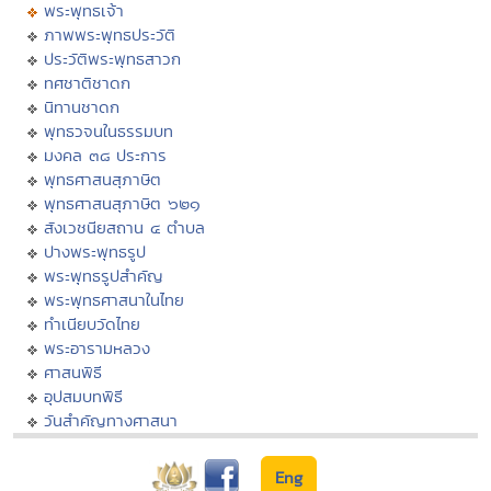
พระพุทธเจ้า
ภาพพระพุทธประวัติ
ประวัติพระพุทธสาวก
ทศชาติชาดก
นิทานชาดก
พุทธวจนในธรรมบท
มงคล ๓๘ ประการ
พุทธศาสนสุภาษิต
พุทธศาสนสุภาษิต ๖๒๑
สังเวชนียสถาน ๔ ตำบล
ปางพระพุทธรูป
พระพุทธรูปสำคัญ
พระพุทธศาสนาในไทย
ทำเนียบวัดไทย
พระอารามหลวง
ศาสนพิธี
อุปสมบทพิธี
วันสำคัญทางศาสนา
Eng