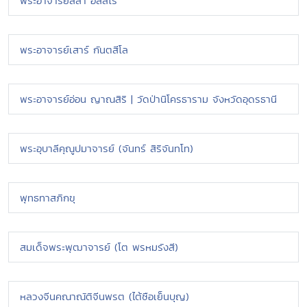
พระอาจารย์สีลา อิสสโร
พระอาจารย์เสาร์ กันตสีโล
พระอาจารย์อ่อน ญาณสิริ | วัดป่านิโครธาราม จังหวัดอุดรธานี
พระอุบาลีคุณูปมาจารย์ (จันทร์ สิริจันทโท)
พุทธทาสภิกขุ
สมเด็จพระพุฒาจารย์ (โต พรหมรังสี)
หลวงจีนคณาณัติจีนพรต (ไต้ซือเย็นบุญ)