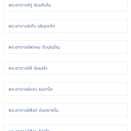
พระอาจารย์กู่ ธัมมทินโน
พระอาจารย์เกิ่ง อธิมุตตโก
พระอาจารย์พรหม จิรปุญโญ
พระอาจารย์ลี ธัมมธโร
พระอาจารย์แว่น ธนปาโล
พระอาจารย์สิงห์ ขันตยาคโม