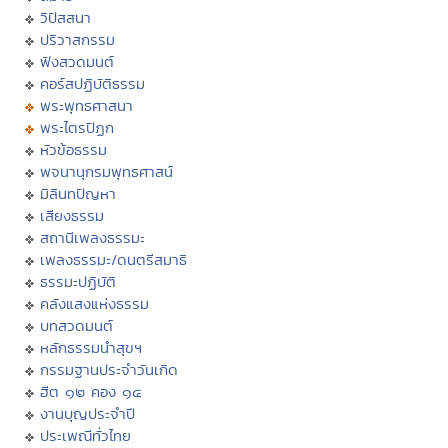
วิปัสสนา
ปริวาสกรรม
ฟังสวดมนต์
คอร์สปฏิบัติธรรม
พระพุทธศาสนา
พระไตรปิฏก
หัวข้อธรรม
พจนานุกรมพุทธศาสน์
มิลินทปัญหา
เสียงธรรม
สถานีเพลงธรรมะ
เพลงธรรมะ/ดนตรีสมาธิ
ธรรมะปฏิบัติ
คลังแสงแห่งธรรม
บทสวดมนต์
หลักธรรมนำสุขฯ
กรรมฐานประจำวันเกิด
ฮีต ๑๒ คอง ๑๔
งานบุญประจำปี
ประเพณีทั่วไทย