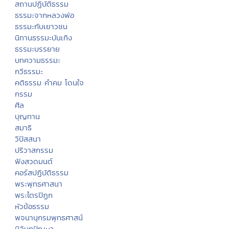
สถานปฏิบัติธรรม
ธรรมะจากหลวงพ่อ
ธรรมะกับเยาวชน
นิทานธรรมะบันเทิง
ธรรมะบรรยาย
บทความธรรมะ
กวีธรรมะ
คติธรรม คำคม โดนใจ
กรรม
ศีล
บุญทาน
สมาธิ
วิปัสสนา
ปริวาสกรรม
ฟังสวดมนต์
คอร์สปฏิบัติธรรม
พระพุทธศาสนา
พระไตรปิฏก
หัวข้อธรรม
พจนานุกรมพุทธศาสน์
มิลินทปัญหา