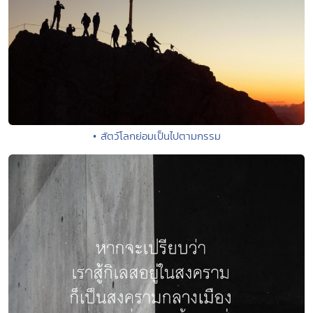
• สัตว์โลกย่อมเป็นไปตามกรรม