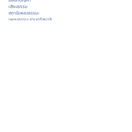
เสียงธรรม
สถานีเพลงธรรมะ
เพลงธรรมะ/ดนตรีสมาธิ
ธรรมะปฏิบัติ
คลังแสงแห่งธรรม
บทสวดมนต์
หลักธรรมนำสุขฯ
กรรมฐานประจำวันเกิด
ฮีต ๑๒ คอง ๑๔
งานบุญประจำปี
ประเพณีทั่วไทย
พระพุทธเจ้า
ภาพพระพุทธประวัติ
ประวัติพระพุทธสาวก
ทศชาติชาดก
นิทานชาดก
พุทธวจนในธรรมบท
มงคล ๓๘ ประการ
พุทธศาสนสุภาษิต
พุทธศาสนสุภาษิต ๖๒๑