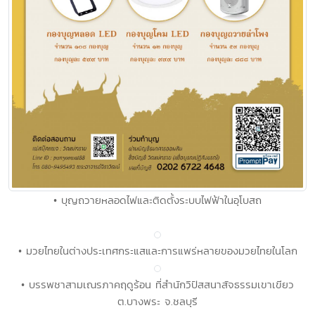
• บุญถวายหลอดไฟและติดตั้งระบบไฟฟ้าในอุโบสถ
• มวยไทยในต่างประเทศกระแสและการแพร่หลายของมวยไทยในโลก
• บรรพชาสามเณรภาคฤดูร้อน ที่สำนักวิปัสสนาสัจธรรมเขาเขียว
ต.บางพระ จ.ชลบุรี