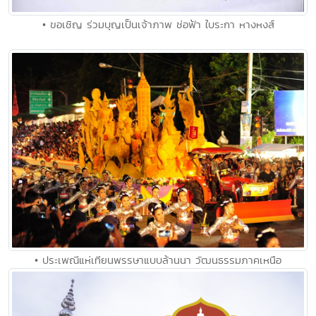
• ขอเชิญ ร่วมบุญเป็นเจ้าภาพ ช่อฟ้า ใบระกา หางหงส์
• ประเพณีแห่เทียนพรรษาแบบล้านนา วัฒนธรรมภาคเหนือ