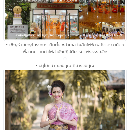
• เชิญร่วมบุญโครงการ ติดตั้งโซล่าเซลล์ผลิตไฟฟ้าพลังแสงอาทิตย์
เพื่อลดค่าลดค่าไฟสำนักปฏิบัติธรรมแพร่ธรรมจักร
• อนุโมทนา ขอบคุณ ที่มาร่วมบุญ