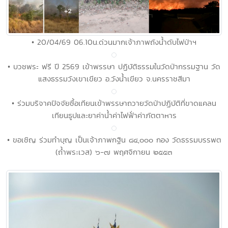
• 20/04/69 06.10น.ด่วนมากเจ้าภาพถังน้ำดับไฟป่าฯ
• บวชพระ ฟรี ปี 2569 เข้าพรรษา ปฏิบัติธรรมในวัดป่ากรรมฐาน วัด
แสงธรรมวังเขาเขียว อ.วังน้ำเขียว จ.นครราชสีมา
• ร่วมบริจาคปัจจัยซื้อเทียนเข้าพรรษาถวายวัดป่าปฏิบัติที่ขาดแคลน
เทียนธูปและยาค่าน้ำค่าไฟฟ้่าค่าภัตตาหาร
• ขอเชิญ ร่วมทำบุญ เป็นเจ้าภาพกฐิน ๘๔,๐๐๐ กอง วัดธรรมบรรพต
(ถ้ำพระเวส) ๖-๗ พฤศจิกายน ๒๕๕๓