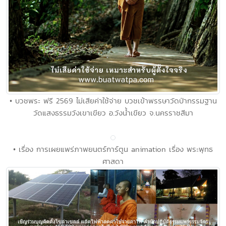
• บวชพระ ฟรี 2569 ไม่เสียค่าใช้จ่าย บวชเข้าพรรษาวัดป่ากรรมฐาน
วัดแสงธรรมวังเขาเขียว อ.วังน้ำเขียว จ.นครราชสีมา
• เรื่อง การเผยแพร่ภาพยนตร์การ์ตูน animation เรื่อง พระพุทธ
ศาสดา