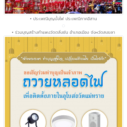
• ประเพณีบุญบั้งไฟ ประเพณีภาคอีสาน
• ร่วมบุญสร้างกำแพงวัดตลิ่งชัน อำเภอเมือง จังหวัดสงขลา