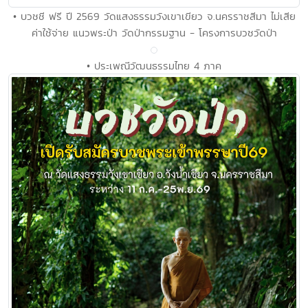
• บวชชี ฟรี ปี 2569 วัดแสงธรรมวังเขาเขียว จ.นครราชสีมา ไม่เสีย
ค่าใช้จ่าย แนวพระป่า วัดป่ากรรมฐาน - โครงการบวชวัดป่า
• ประเพณีวัฒนธรรมไทย 4 ภาค