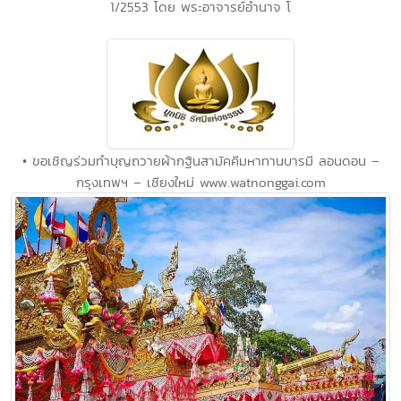
1/2553 โดย พระอาจารย์อำนาจ โ
• ขอเชิญร่วมทำบุญถวายผ้ากฐินสามัคคีมหาทานบารมี ลอนดอน –
กรุงเทพฯ – เชียงใหม่ www.watnonggai.com