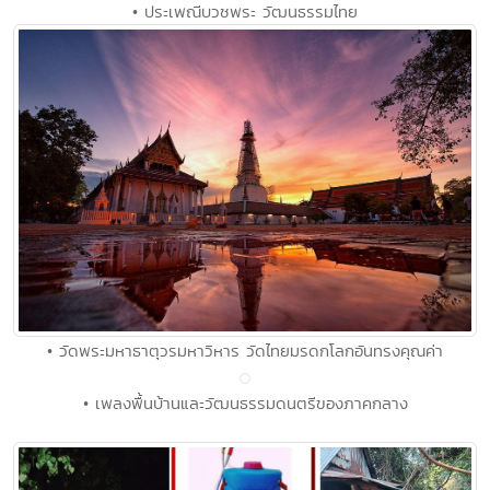
• ประเพณีบวชพระ วัฒนธรรมไทย
• วัดพระมหาธาตุวรมหาวิหาร วัดไทยมรดกโลกอันทรงคุณค่า
• เพลงพื้นบ้านและวัฒนธรรมดนตรีของภาคกลาง