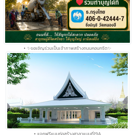
• ✨ขอเชิญร่วมเป็นเจ้าภาพสร้างถนนคอนกรีต✨
• แจกฟรีแบบก่อสร้างศาลาแบบที่19A