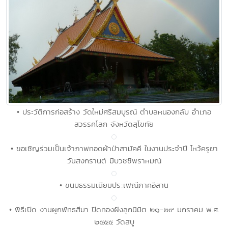
• ประวัติการก่อสร้าง วัดใหม่ศรีสมบูรณ์ ตำบลหนองกลับ อำเภอ
สวรรคโลก จังหวัดสุโขทัย
• ขอเชิญร่วมเป็นเจ้าภาพทอดผ้าป่าสามัคคี ในงานประจำปี ไหว้ครูยา
วันสงกรานต์ มีบวชชีพราหมณ์
• ขนบธรรมเนียมประเพณีภาคอีสาน
• พิธีเปิด งานผูกพัทธสีมา ปิดทองฝังลูกนิมิต ๒๑-๒๙ มกราคม พ.ศ.
๒๕๕๕ วัดสบู