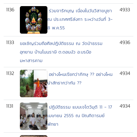
1136
4933
ร่วมจาริกบุญ เนื่องในวันวิสาขบูชา
ณ ประเทศศรีลังกา ระหว่างวันที่ 3-
8 พ.ค.55
1133
4936
ขอเชิญร่วมถือศีลปฎิบัติธรรม ณ วัดป่าธรรม
อุทยาน บ้านโนนราษี ต.ดอนงัว อ.บรบือ
มหาสารคาม
1132
4934
อย่างไหนเรียกว่าภิกษุ ?? อย่างไหน
น่าสัทธากว่ากัน ??
1131
4934
ปฏิบัติธรรม แบบเจโตวิมุติ 11 - 17
เมษายน 2555 ณ ปัณฑิตารมย์
พัทยา