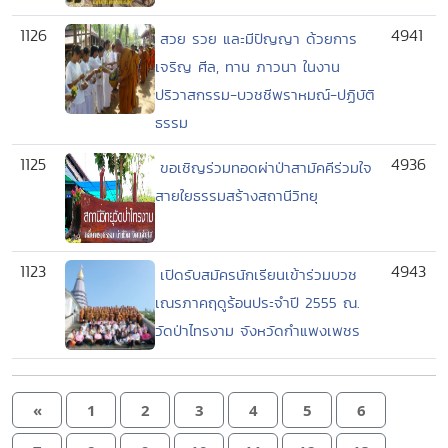
1126
4941
สวย รวย และมีปัญญา ด้วยการ
เจริญ ศีล, ทาน ภาวนา ในงาน
ปริวาสกรรม-บวชชีพราหมณ์-ปฏิบัติ
ธรรม
1125
4936
ขอเชิญร่วมทอดผ่าป่าสามัคคีร่วมใจ
สายใยธรรมสร้างสถานีวิทยุ
1123
4943
เปิดรับสมัครนักเรียนเข้าร่วมบวช
เณรภาคฤดูร้อนประจำปี 2555 ณ.
วัดป่าไทรงาม จังหวัดกำแพงเพชร
«
1
2
3
4
5
6