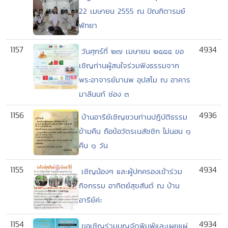
22 เมษายน 2555 ณ ปัณฑิตารมย์
พัทยา
1157
4934
วันศุกร์ที่ ๒๗ เมษายน ๒๕๕๕ ขอ
เชิญท่านผู้สนใจร่วมฟังธรรมจาก
พระอาจารย์มานพ อุปสโม ณ อาคาร
มาลีนนท์ ช่อง ๓
1156
4936
บ้านอารีย์เชิญชวนท่านปฎิบัติธรรม
ข้ามคืน ถือข้อวัตรเนสัชชิก ไม่นอน ๑
คืน ๑ วัน
1155
4934
เชิญน้องๆ และผู้ปกครองเข้าร่วม
กิจกรรม อาทิตย์สุขสันต์ ณ บ้าน
อารีย์ค่ะ
1154
4934
ขอเชิญร่วมบุญจัดพิมพ์และเผยแผ่