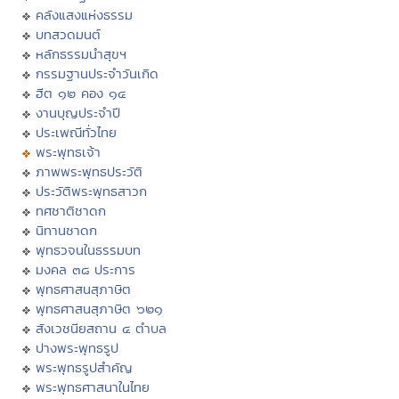
คลังแสงแห่งธรรม
บทสวดมนต์
หลักธรรมนำสุขฯ
กรรมฐานประจำวันเกิด
ฮีต ๑๒ คอง ๑๔
งานบุญประจำปี
ประเพณีทั่วไทย
พระพุทธเจ้า
ภาพพระพุทธประวัติ
ประวัติพระพุทธสาวก
ทศชาติชาดก
นิทานชาดก
พุทธวจนในธรรมบท
มงคล ๓๘ ประการ
พุทธศาสนสุภาษิต
พุทธศาสนสุภาษิต ๖๒๑
สังเวชนียสถาน ๔ ตำบล
ปางพระพุทธรูป
พระพุทธรูปสำคัญ
พระพุทธศาสนาในไทย