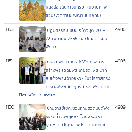
หนังสือ"เส้นทางนักรบ" (นิยายภาพ
ชีวประวัติท่านปัญญานันทภิกขุ)
1153
4936
ปฏิบัติธรรม แบบเจโตวิมุติ 20 -
22 เมษายน 2555 ณ ปัณฑิตารมย์
พัทยา
1151
4936
กรุงเทพมหานคร ได้จัดโครงการ
สร้างพระเฉลิมพระเกียรติ พระบาท
สมเด็จพระเจ้าอยู่หัวฯ ในวโรกาสทรง
เจริญพระชนมายุครบ ๘๕ พรรษาใน
ปีพุทธศักราช ๒๕๕๕
1150
4939
บ้านอารีย์เชิญชวนท่านสวดมนต์ฟัง
ธรรมค่ำวันพฤหัสฯ โดยพระมหา
บุญช่วย ปญฺญาวชิโร วัดบางยี่ขัน