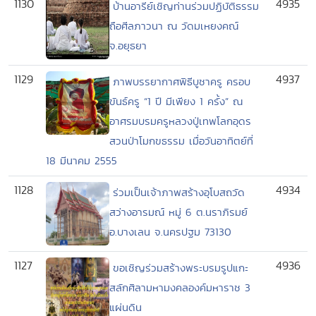
1130
4935
บ้านอารีย์เชิญท่านร่วมปฏิบัติธรรม
ถือศีลภาวนา ณ วัดมเหยงคณ์
จ.อยุธยา
1129
4937
ภาพบรรยากาศพิธีบูชาครู ครอบ
ขันธ์ครู “1 ปี มีเพียง 1 ครั้ง” ณ
อาศรมบรมครูหลวงปู่เทพโลกอุดร
สวนป่าโมกขธรรม เมื่อวันอาทิตย์ที่
18 มีนาคม 2555
1128
4934
ร่วมเป็นเจ้าภาพสร้างอุโบสถวัด
สว่างอารมณ์ หมู่ 6 ต.นราภิรมย์
อ.บางเลน จ.นครปฐม 73130
1127
4936
ขอเชิญร่วมสร้างพระบรมรูปแกะ
สลักศิลามหามงคลองค์มหาราช 3
แผ่นดิน