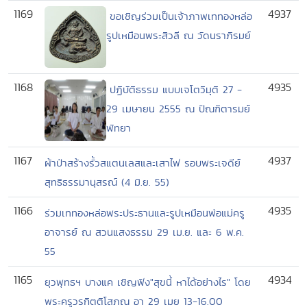
1169
4937
ขอเชิญร่วมเป็นเจ้าภาพเททองหล่อ
รูปเหมือนพระสิวลี ณ วัดนราภิรมย์
1168
4935
ปฏิบัติธรรม แบบเจโตวิมุติ 27 -
29 เมษายน 2555 ณ ปัณฑิตารมย์
พัทยา
1167
4937
ผ้าป่าสร้างรั้วสแตนเลสและเสาไฟ รอบพระเจดีย์
สุทธิธรรมานุสรณ์ (4 มิ.ย. 55)
1166
4935
ร่วมเททองหล่อพระประธานและรูปเหมือนพ่อแม่ครู
อาจารย์ ณ สวนแสงธรรม 29 เม.ย. และ 6 พ.ค.
55
1165
4934
ยุวพุทธฯ บางแค เชิญฟัง"สุขนี้ หาได้อย่างไร" โดย
พระครูวรกิตติโสภณ อา 29 เมย 13-16.00