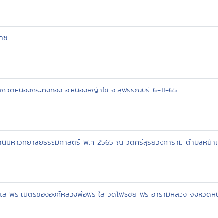
ราช
สถวัดหนองกระทิงทอง อ.หนองหญ้าไซ จ.สุพรรณบุรี 6-11-65
มหาวิทยาลัยธรรมศาสตร์ พ.ศ 2565 ณ วัดศรีสุริยวงศาราม ตำบลหน้าเมือ
และพระเนตรขององค์หลวงพ่อพระใส วัดโพธิ์ชัย พระอารามหลวง จังหวัด