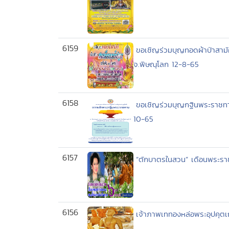
6159
ขอเชิญร่วมบุญทอดผ้าป่าสามัค
จ.พิษณุโลก 12-8-65
6158
ขอเชิญร่วมบุญกฐินพระราชทา
10-65
6157
“ตักบาตรในสวน” เดือนพระร
6156
เจ้าภาพเททองหล่อพระอุปคุตเ