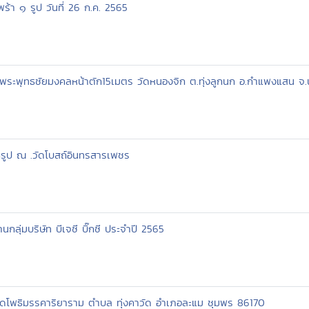
้า ๑ รูป วันที่ 26 ก.ค. 2565
พระพุทธชัยมงคลหน้าตัก15เมตร วัดหนองจิก ต.ทุ่งลูกนก อ.กำแพงแสน 
รูป ณ .วัดโบสถ์อินทรสารเพชร
ลุ่มบริษัท บีเจซี บิ๊กซี ประจำปี 2565
ยวัดโพธิมรรคาริยาราม ตำบล ทุ่งคาวัด อำเภอละแม ชุมพร 86170