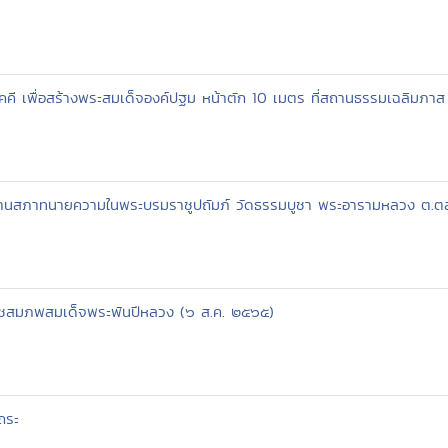
คี เพื่อสร้างพระสมเด็จองค์ปฐม หน้าตัก 10 เมตร ที่สถานธรรมเฉลิมภาส 
นสภาทนายความในพระบรมราชูปถัมภ์ วัดธรรมบูชา พระอารามหลวง ต.ตลาด 
าชสมภพสมเด็จพระพันปีหลวง (๖ ส.ค. ๒๕๖๕)
ถระ