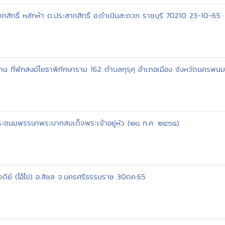
สิทธิ์ หลักห้า ต.ประสาทสิทธิ์ อ.ดำเนินสะดวก ราชบุรี 70210 23-10-65
าน ที่พักสงฆ์โยธาพิทักษาราม 162 ตำบลกุรุคุ อำเภอเมือง จังหวัดนครพ
ระชนมพรรษาพระบาทสมเด็จพระเจ้าอยู่หัว (๒๘ ก.ค. ๒๕๖๕)
ดีย์ (ไอ้ไข่) อ.สิชล จ.นครศรีธรรมราช 30ตค.65