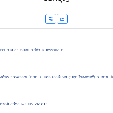
อย ต.หนองบัวน้อย อ.สีคิ้ว จ.นครราชสีมา
งค์พระจักรพรรดิหน้าตัก10 เมตร (องค์แรกปฐมฤกษ์ของพิมพ์) ณ.สถาน
ม่ลูกวัดโบสถ์ดอนพรหม5-21ส.ค.65