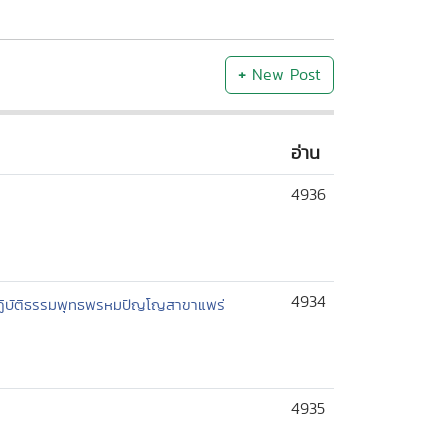
+
New Post
อ่าน
4936
4934
ปฏิบัติธรรมพุทธพรหมปัญโญสาขาแพร่
4935