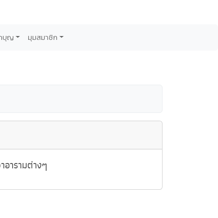
กบุญ
มุมสมาชิก
วาอารามต่างๆ