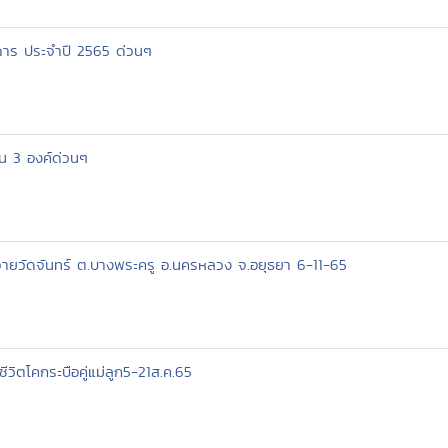
ดาร ประจำปี 2565 ด่วนๆ
น 3 องค์ด่วนๆ
ถวายวัดจันทร์ ต.บางพระครู อ.นครหลวง จ.อยุธยา 6-11-65
วิตโคกระบือคู่แม่ลูก5-21ส.ค.65