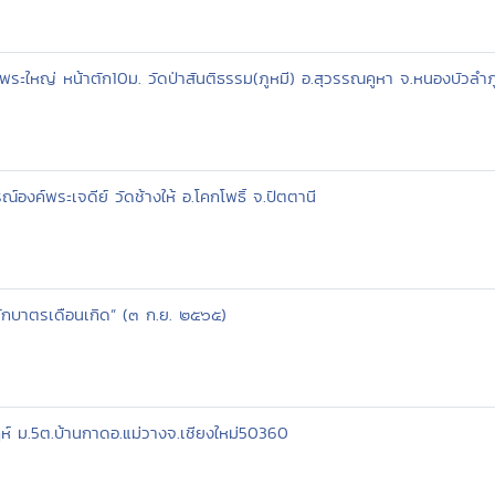
ระใหญ่ หน้าตัก10ม. วัดป่าสันติธรรม(ภูหมี) อ.สุวรรณคูหา จ.หนองบัวลำ
องค์พระเจดีย์ วัดช้างให้ อ.โคกโพธิ์ จ.ปัตตานี
ตักบาตรเดือนเกิด” (๓ ก.ย. ๒๕๖๕)
ห์ ม.5ต.บ้านกาดอ.แม่วางจ.เชียงใหม่50360