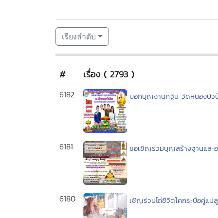
เรียงลำดับ
#
เรื่อง ( 2793 )
6182
บอกบุญงานกฐิน วัดหนองบัวน้
6181
ขอเชิญร่วมบุญสร้างฐานและอ
6180
เชิญร่วมไถ่ชีวิตโคกระบือคู่แ