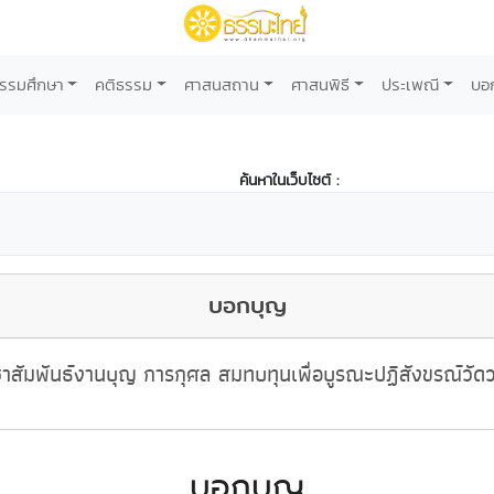
รรมศึกษา
คติธรรม
ศาสนสถาน
ศาสนพิธี
ประเพณี
บอ
ค้นหาในเว็บไซต์ :
บอกบุญ
าสัมพันธ์งานบุญ การกุศล สมทบทุนเพื่อบูรณะปฏิสังขรณ์วัด
บอกบุญ