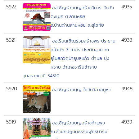
5922
4935
ขอเชิญร่วมบุญสร้างวิหาร วัดวัง
ตะแบก ต.ลานหอย
อ.บ้านด่านลานหอย จ.สุโขทัย
5921
4938
ขอเรียนเชิญร่วมสร้างพระประธาน
หน้าตัก 3 เมตร ประดิษฐาน ณ
อุโบสถวัดป่าอุบลแก้ว ตำบล บุ่ง
หวาย อำเภอวารินชำราบ
อุบลราชธานี 34310
5920
4948
ขอเชิญร่วมบุญ ในวันวิสาขบูชา
5919
4939
ขอเชิญร่วมบุญสร้างกำแพง
ณ.สำนักปฏิบัติธรรมพุทธบารมี