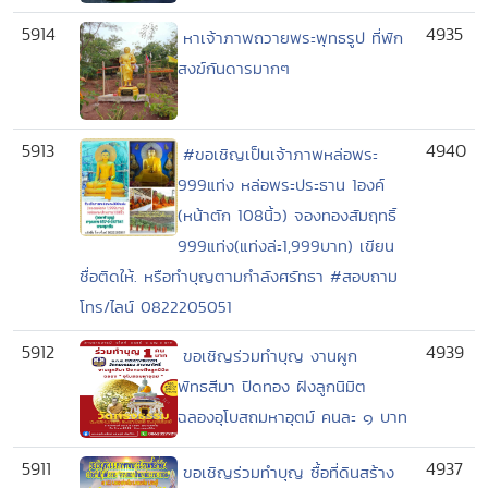
5914
4935
หาเจ้าภาพถวายพระพุทธรูป ที่พัก
สงฆ์กันดารมากๆ
5913
4940
#ขอเชิญเป็นเจ้าภาพหล่อพระ
999แท่ง หล่อพระประธาน 1องค์
(หน้าตัก 108นิ้ว) จองทองสัมฤทธิ์
999แท่ง(แท่งล่ะ1,999บาท) เขียน
ชื่อติดให้. หรือทำบุญตามกำลังศรัทธา #สอบถาม
โทร/ไลน์ 0822205051
5912
4939
ขอเชิญร่วมทำบุญ งานผูก
พัทธสีมา ปิดทอง ฝังลูกนิมิต
ฉลองอุโบสถมหาอุตม์ คนละ ๑ บาท
5911
4937
ขอเชิญร่วมทำบุญ ซื้อที่ดินสร้าง