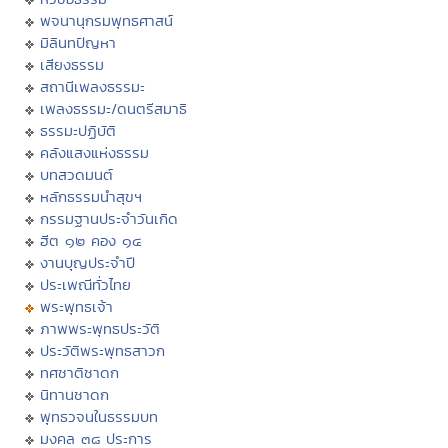
พจนานุกรมพุทธศาสน์
มิลินทปัญหา
เสียงธรรม
สถานีเพลงธรรมะ
เพลงธรรมะ/ดนตรีสมาธิ
ธรรมะปฏิบัติ
คลังแสงแห่งธรรม
บทสวดมนต์
หลักธรรมนำสุขฯ
กรรมฐานประจำวันเกิด
ฮีต ๑๒ คอง ๑๔
งานบุญประจำปี
ประเพณีทั่วไทย
พระพุทธเจ้า
ภาพพระพุทธประวัติ
ประวัติพระพุทธสาวก
ทศชาติชาดก
นิทานชาดก
พุทธวจนในธรรมบท
มงคล ๓๘ ประการ