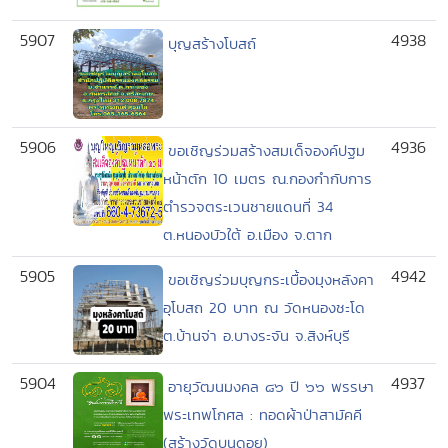
5907
4938
บุญสร้างโบสถ์
5906
4936
ขอเชิญร่วมสร้างสมเด็จองค์ปฐม
หน้าตัก 10 เมตร ณ.กองกำกับการ
ตำรวจตระเวนชายแดนที่ 34
ต.หนองบัวใต้ อ.เมือง จ.ตาก
5905
4942
ขอเชิญร่วมบุญกระเบื้องมุงหลังคา
อุโบสถ 20 บาท ณ วัดหนองชะโด
ต.บ้านจ่า อ.บางระจัน จ.สิงห์บุรี
5904
4937
อายุวัฒนมงคล ๘๖ ปี ๖๖ พรรษา
พระเทพโกศล : ทอดผ้าป่าสามัคคี
(สร้างวัดบนดอย)