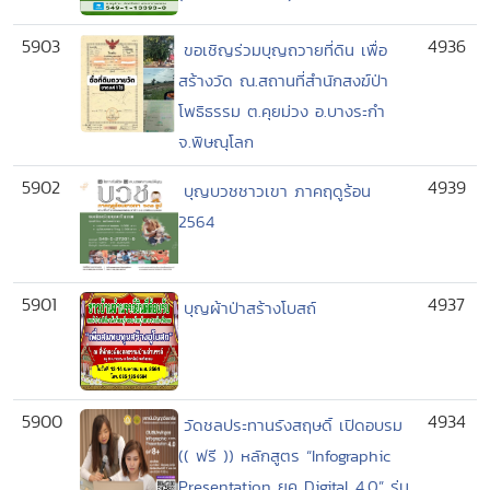
5903
4936
ขอเชิญร่วมบุญถวายที่ดิน เพื่อ
สร้างวัด ณ.สถานที่สำนักสงฆ์ป่า
โพธิธรรม ต.คุยม่วง อ.บางระกำ
จ.พิษณุโลก
5902
4939
บุญบวชชาวเขา ภาคฤดูร้อน
2564
5901
4937
บุญผ้าป่าสร้างโบสถ์
5900
4934
วัดชลประทานรังสฤษดิ์ เปิดอบรม
(( ฟรี )) หลักสูตร “Infographic
Presentation ยุค Digital 4.0” รุ่น