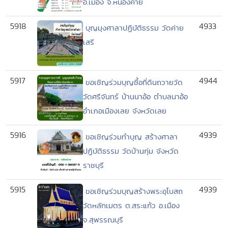
อ.เมือง จ.หนองคาย
5918
4933
บุญมุงศาลาปฏิบัติธรรม วัดค่าย
เสรี
5917
4944
ขอเชิญร่วมบุญซื้อที่ดินถวายวัด
วัดศรีจันทร์ บ้านนาอ้อ ตำบลนาอ้อ
อำเภอเมืองเลย จังหวัดเลย
5916
4939
ขอเชิญร่วมทำบุญ สร้างศาลา
ปฏิบัติธรรม วัดบ้านกุ่ม จังหวัด
ราชบุรี
5915
4939
ขอเชิญร่วมบุญสร้างพระอุโบสถ
วัดหลักเมตร ต.สระแก้ว อ.เมือง
จ.สุพรรณบุรี