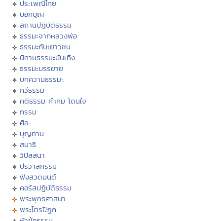
ประเพณีไทย
บอกบุญ
สถานปฏิบัติธรรม
ธรรมะจากหลวงพ่อ
ธรรมะกับเยาวชน
นิทานธรรมะบันเทิง
ธรรมะบรรยาย
บทความธรรมะ
กวีธรรมะ
คติธรรม คำคม โดนใจ
กรรม
ศีล
บุญทาน
สมาธิ
วิปัสสนา
ปริวาสกรรม
ฟังสวดมนต์
คอร์สปฏิบัติธรรม
พระพุทธศาสนา
พระไตรปิฏก
หัวข้อธรรม