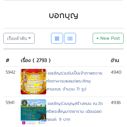
บอกบุญ
+
New Post
เรียงลำดับ
#
เรื่อง ( 2793 )
อ่าน
5942
4940
ขอเชิญร่วมรับเป็นเจ้าภาพถวาย
ภัตตาหารเพลแด่พระภิกษุ
สามเณร จำนวน 71 รูป
5941
4936
ขอเชิญร่วมบุญสร้างถนน ณ.วัด
ศรีพรเพ็ญมาตยาราม เมืองฉอด
กองล่ะ 9 บาท