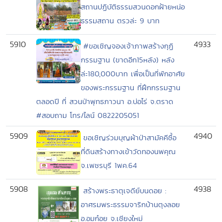
สถานปฏิบัติธรรมสวนดอกฝ้ายหน่อ
ธรรมสถาน ตรวล่ะ 9 บาท
5910
4933
#ขอเชิญจองเจ้าภาพสร้างกุฏิ
กรรมฐาน (ขาดอีก15หลัง) หลัง
ล่ะ180,000บาท เพื่อเป็นที่พักอาศัย
ของพระกรรมฐาน ที่ฝึกกรรมฐาน
ตลอดปี ที่ สวนป่าพุทธภาวนา อ.บ่อไร่ จ.ตราด
#สอบถาม โทร/ไลน์ 0822205051
5909
4940
ขอเชิญร่วมบุญผ้าป่าสามัคคีซื้อ
ที่ดินสร้างทางเข้าวัดทองนพคุณ
จ.เพชรบุรี 1พค.64
5908
4938
สร้างพระธาตุเจดีย์บนดอย :
อาศรมพระธรรมจาริกบ้านตุงลอย
อ.อมก๋อย จ.เชียงใหม่