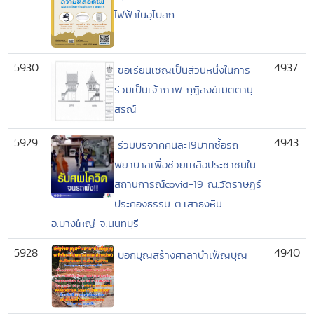
ไฟฟ้าในอุโบสถ
5930
4937
ขอเรียนเชิญเป็นส่วนหนึ่งในการ
ร่วมเป็นเจ้าภาพ กุฏิสงฆ์เมตตานุ
สรณ์
5929
4943
ร่วมบริจาคคนละ19บาทซื้อรถ
พยาบาลเพื่อช่วยเหลือประชาชนใน
สถานการณ์covid-19 ณ.วัดราษฎร์
ประคองธรรม ต.เสาธงหิน
อ.บางใหญ่ จ.นนทบุรี
5928
4940
บอกบุญสร้างศาลาบำเพ็ญบุญ