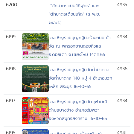
6200
4935
“ตักบาตรแบบวิถีพุทธ” และ
“ตักบาตรเดือนเกิด” (๕ พ.ย.
๒๕๖๕)
6199
4934
ขอเชิญร่วมบุญกฐินสร้างถนนเข้า
วัด ณ พุทธอุทยานดอยกิ่วแล
อ.ดอยเต่า จ.เชียงใหม่ 14ตค.65
6198
4936
ขอเชิญร่วมบุญกฐินวัดถ้ำบาดาล
วัดถ้ำบาดาล 148 หมู่ 4 อำเภอมวก
เหล็ก สระบุรี 16-10-65
6197
4934
ขอเชิญร่วมบุญกฐินวัดจุฬามณี
ตำบลบางช้าง อำเภออัมพวา
จังหวัดสมุทรสงคราม 16-10-65
6195
4941
ขอเชิญร่วมบุญสร้างกุฏิสงฆ์