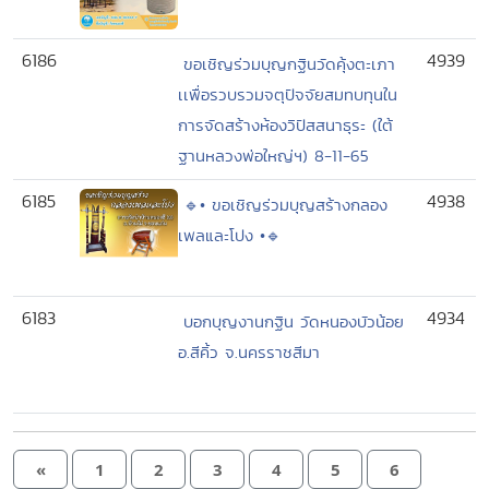
6186
4939
ขอเชิญร่วมบุญกฐินวัดคุ้งตะเภา
เเพื่อรวบรวมจตุปัจจัยสมทบทุนใน
การจัดสร้างห้องวิปัสสนาธุระ (ใต้
ฐานหลวงพ่อใหญ่ฯ) 8-11-65
6185
4938
🔹• ขอเชิญร่วมบุญสร้างกลอง
เพลและโปง •🔹
6183
4934
บอกบุญงานกฐิน วัดหนองบัวน้อย
อ.สีคิ้ว จ.นครราชสีมา
«
1
2
3
4
5
6