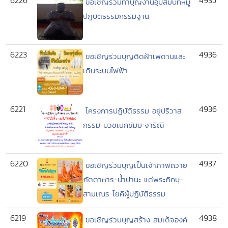
6226
4935
ขอเชิญร่วมทำบุญงานอุปสมบทหมู่
ปฏิบัติธรรมกรรมฐาน
6223
4936
ขอเชิญร่วมบุญติดฝ้าเพดานและ
เดินระบบไฟฟ้า
6221
4936
โครงการปฏิบัติธรรม อยู่ปริวาส
กรรม บวชเนกขัมมะจาริณี
6220
4937
ขอเชิญร่วมบุญเป็นเจ้าภาพถวาย
ภัตตาหาร-น้ำปานะ แด่พระภิกษุ-
สามเณร โยคีผู้ปฏิบัติธรรม
6219
4938
ขอเชิญร่วมบุญสร้าง สมเด็จองค์