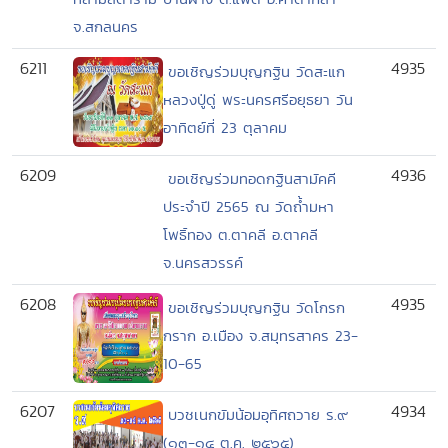
จ.สกลนคร
6211
4935
ขอเชิญร่วมบุญกฐิน วัดสะแก
หลวงปู่ดู่ พระนครศรีอยุธยา วัน
อาทิตย์ที่ 23 ตุลาคม
6209
4936
ขอเชิญร่วมทอดกฐินสามัคคี
ประจำปี 2565 ณ วัดถ้ำมหา
โพธิ์ทอง ต.ตาคลี อ.ตาคลี
จ.นครสวรรค์
6208
4935
ขอเชิญร่วมบุญกฐิน วัดโกรก
กราก อ.เมือง จ.สมุทรสาคร 23-
10-65
6207
4934
บวชเนกขัมน้อมอุทิศถวาย ร.๙
(๑๓-๑๔ ต.ค. ๒๕๖๕)