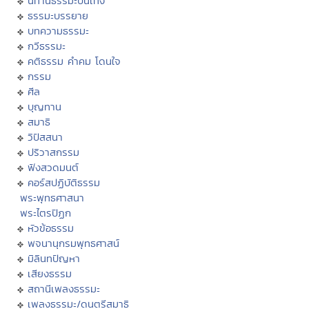
นิทานธรรมะบันเทิง
ธรรมะบรรยาย
บทความธรรมะ
กวีธรรมะ
คติธรรม คำคม โดนใจ
กรรม
ศีล
บุญทาน
สมาธิ
วิปัสสนา
ปริวาสกรรม
ฟังสวดมนต์
คอร์สปฏิบัติธรรม
พระพุทธศาสนา
พระไตรปิฏก
หัวข้อธรรม
พจนานุกรมพุทธศาสน์
มิลินทปัญหา
เสียงธรรม
สถานีเพลงธรรมะ
เพลงธรรมะ/ดนตรีสมาธิ