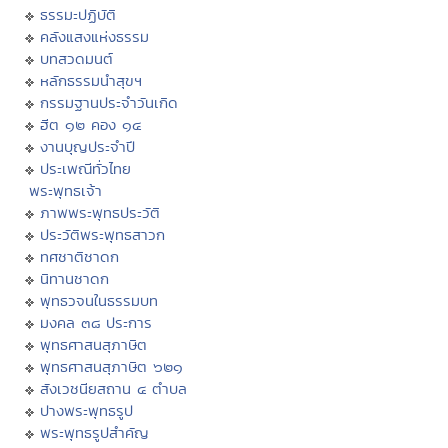
ธรรมะปฏิบัติ
คลังแสงแห่งธรรม
บทสวดมนต์
หลักธรรมนำสุขฯ
กรรมฐานประจำวันเกิด
ฮีต ๑๒ คอง ๑๔
งานบุญประจำปี
ประเพณีทั่วไทย
พระพุทธเจ้า
ภาพพระพุทธประวัติ
ประวัติพระพุทธสาวก
ทศชาติชาดก
นิทานชาดก
พุทธวจนในธรรมบท
มงคล ๓๘ ประการ
พุทธศาสนสุภาษิต
พุทธศาสนสุภาษิต ๖๒๑
สังเวชนียสถาน ๔ ตำบล
ปางพระพุทธรูป
พระพุทธรูปสำคัญ