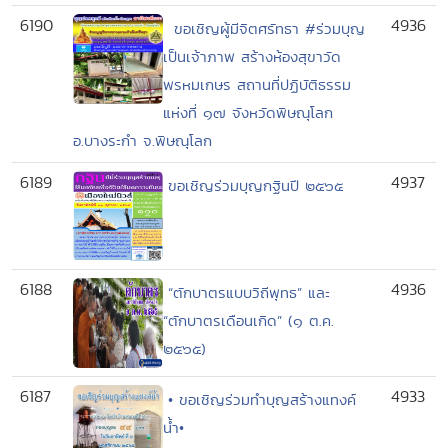
6190
4936
ขอเชิญผู้มีจิตศรัทธา #ร่วมบุญ
เป็นเจ้าภาพ สร้างห้องสุขาวัด
พรหมเกษร สถานที่ปฏิบัติธรรม
แห่งที่ ๑๗ จังหวัดพิษณุโลก
อ.บางระกำ จ.พิษณุโลก
6189
4937
ขอเชิญร่วมบุญกฐินปี ๒๕๖๕
6188
4936
“ตักบาตรแบบวิถีพุทธ” และ
“ตักบาตรเดือนเกิด” (๑ ต.ค.
๒๕๖๕)
6187
4933
• ขอเชิญร่วมทำบุญสร้างแทงค์
น้ำ•