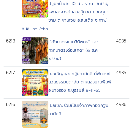
ปฐมหน้าตัก 10 เมตร ณ. วัดป่าบุ
รพาอาจารย์หลวงปู่ทวด ยอดภูนา
ขาม ต.ผาเสวย อ.สมเด็จ จ.กาฬ
สินธ์ 15-12-65
6218
4935
“ตักบาตรแบบวิถีพุทธ” และ
“ตักบาตรเดือนเกิด” (๓ ธ.ค.
๒๕๖๕)
6217
4935
ขอเชิญทอดกฐินสามัคคี ที่พักสงฆ์
สวนธรรมบุตาสุ่ม ต.หนองยายพิมพ์
อ.นางรอง จ.บุรีรัมย์ 8-11-65
6216
4936
ขอเชิญร่วมเป็นเจ้าภาพทอดกฐิน
สามัคคี