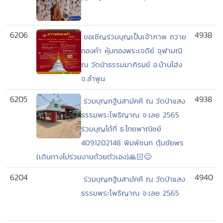
6206
4938
ขอเชิญร่วมบุญเป็นเจ้าภาพ ถวาย
ทองคำ หุ้มทองพระเจดีย์ จุฬามณี
ณ วัดป่าธรรมมาภิรมย์ อ.บ้านโฮ่ง
จ.ลำพูน
6205
4938
ร่วมบุญกฐินสามัคคี ณ วัดป่าแสง
ธรรมพระโพธิญาณ จ.เลย 2565
ร่วมบุญได้ที่ ธ.ไทยพาณิชย์
4091202148 พิมพ์ชนก ตุ้มชัยพร
(เดินทางไปร่วมงานด้วยตัวเอง)🙏🏻😊
6204
4940
ร่วมบุญกฐินสามัคคี ณ วัดป่าแสง
ธรรมพระโพธิญาณ จ.เลย 2565