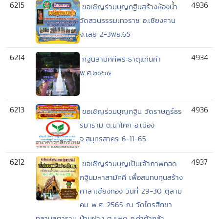
6215
4936
ขอเชิญร่วมบุญกฐินสร้างห้องน้ำ
วัดสวนธรรมเทวราช อ.เชียงคาน
จ.เลย 2-3พย.65
6214
4934
กฐินสามัคคีพระธาตุแท่นคำ
พ.ศ.๒๕๖๕
6213
4936
ขอเชิญร่วมบุญกฐิน วัดราษฎร์ธร
รมาราม ต.นาโคก อ.เมือง
จ.สมุทรสาคร 6-11-65
6212
4937
ขอเชิญร่วมบุญเป็นเจ้าภาพทอด
กฐินมหาสามัคคี เพื่อสมทบทุนสร้าง
ศาลาเชียงทอง วันที่ 29-30 ตุลาม
คม พ.ศ. 2565 ณ วัดไตรสิกขา
ทลามลตาราม บ้านฝาง ต.แพด อ.คำต้ากล้า