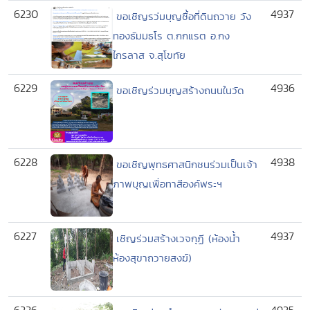
6230
4937
ขอเชิญรว่มบุญซื้อที่ดินถวาย วัง
ทองธัมมธโร ต.กกแรต อ.กง
ไกรลาส จ.สุโขทัย
6229
4936
ขอเชิญร่วมบุญสร้างถนนในวัด
6228
4938
ขอเชิญพุทธศาสนิกชนร่วมเป็นเจ้า
ภาพบุญเพื่อทาสีองค์พระฯ
6227
4937
เชิญร่วมสร้างเวจกุฏี (ห้องน้ำ
ห้องสุขาถวายสงฆ์)