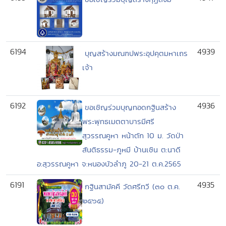
6194
4939
บุญสร้างมณฑปพระอุปคุตมหาเถร
เจ้า
6192
4936
ขอเชิญร่วมบุญทอดกฐินสร้าง
พระพุทธเมตตาบารมีศรี
สุวรรณคูหา หน้าตัก 10 ม. วัดป่า
สันติธรรม-ภูหมี บ้านเซิน ต:นาดี
อ:สุวรรณคูหา จ:หนองบัวลำภู 20-21 ต.ค.2565
6191
4935
กฐินสามัคคี วัดศรีทวี (๓๐ ต.ค.
๒๕๖๕)