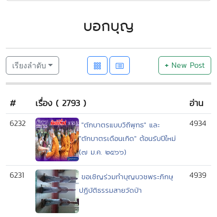
บอกบุญ
+
New Post
เรียงลำดับ
#
เรื่อง ( 2793 )
อ่าน
6232
4934
"ตักบาตรแบบวิถีพุทธ" และ
"ตักบาตรเดือนเกิด" ต้อนรับปีใหม่
(๗ ม.ค. ๒๕๖๖)
6231
4939
ขอเชิญร่วมทำบุญบวชพระภิกษุ
ปฏิบัติธรรมสายวัดป่า