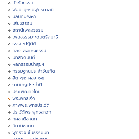
หัวข้อธรรม
พจนานุกรมพุทธศาสน์
มิลินทปัญหา
เสียงธรรม
สถานีเพลงธรรมะ
เพลงธรรมะ/ดนตรีสมาธิ
ธรรมะปฏิบัติ
คลังแสงแห่งธรรม
บทสวดมนต์
หลักธรรมนำสุขฯ
กรรมฐานประจำวันเกิด
ฮีต ๑๒ คอง ๑๔
งานบุญประจำปี
ประเพณีทั่วไทย
พระพุทธเจ้า
ภาพพระพุทธประวัติ
ประวัติพระพุทธสาวก
ทศชาติชาดก
นิทานชาดก
พุทธวจนในธรรมบท