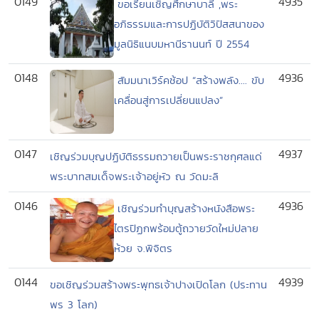
0149
4935
ขอเรียนเชิญศึกษาบาลี ,พระ
อภิธรรมและการปฏิบัติวิปัสสนาของ
มูลนิธิแนบมหานีรานนท์ ปี 2554
0148
4936
สัมมนาเวิร์คช้อป “สร้างพลัง.... ขับ
เคลื่อนสู่การเปลี่ยนแปลง”
0147
4937
เชิญร่วมบุญปฏิบัติธรรมถวายเป็นพระราชกุศลแด่
พระบาทสมเด็จพระเจ้าอยู่หัว ณ วัดมะลิ
0146
4936
เชิญร่วมทำบุญสร้างหนังสือพระ
ไตรปิฏกพร้อมตู้ถวายวัดใหม่ปลาย
ห้วย จ.พิจิตร
0144
4939
ขอเชิญร่วมสร้างพระพุทธเจ้าปางเปิดโลก (ประทาน
พร 3 โลก)