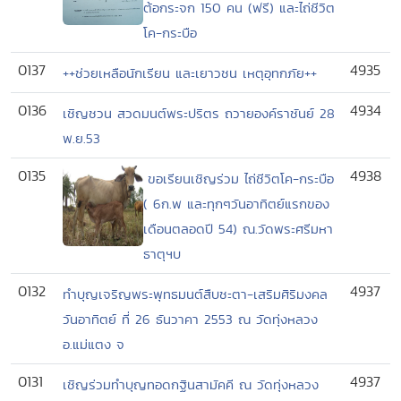
ต้อกระจก 150 คน (ฟรี) และไถ่ชีวิต
โค-กระบือ
0137
4935
++ช่วยเหลือนักเรียน และเยาวชน เหตุอุทกภัย++
0136
4934
เชิญชวน สวดมนต์พระปริตร ถวายองค์ราชันย์ 28
พ.ย.53
0135
4938
ขอเรียนเชิญร่วม ไถ่ชีวิตโค-กระบือ
( 6ก.พ และทุกๆวันอาทิตย์แรกของ
เดือนตลอดปี 54) ณ.วัดพระศรีมหา
ธาตุฯบ
0132
4937
ทำบุญเจริญพระพุทธมนต์สืบชะตา-เสริมศิริมงคล
วันอาทิตย์ ที่ 26 ธันวาคา 2553 ณ วัดทุ่งหลวง
อ.แม่แตง จ
0131
4937
เชิญร่วมทำบุญทอดกฐินสามัคคี ณ วัดทุ่งหลวง