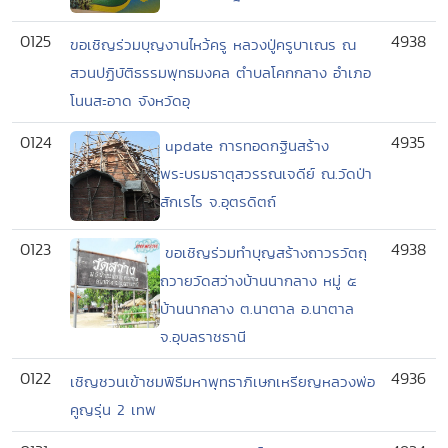
0125
4938
ขอเชิญร่วมบุญงานไหว้ครู หลวงปู่ครูบาเณร ณ
สวนปฏิบัติธรรมพุทธมงคล ตำบลโคกกลาง อำเภอ
โนนสะอาด จังหวัดอุ
0124
4935
update การทอดกฐินสร้าง
พระบรมธาตุสวรรณเจดีย์ ณ.วัดป่า
สักเรไร จ.อุตรดิตถ์
0123
4938
ขอเชิญร่วมทำบุญสร้างถาวรวัตถุ
ถวายวัดสว่างบ้านนากลาง หมู่ ๕
บ้านนากลาง ต.นาตาล อ.นาตาล
จ.อุบลราชธานี
0122
4936
เชิญชวนเข้าชมพิธีมหาพุทธาภิเษกเหรียญหลวงพ่อ
คูญรุ่น 2 เทพ