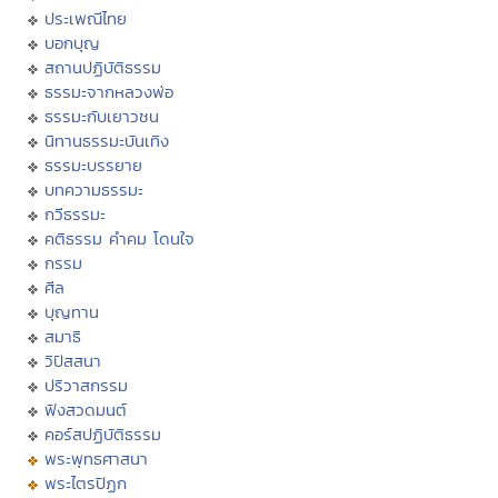
ประเพณีไทย
บอกบุญ
สถานปฏิบัติธรรม
ธรรมะจากหลวงพ่อ
ธรรมะกับเยาวชน
นิทานธรรมะบันเทิง
ธรรมะบรรยาย
บทความธรรมะ
กวีธรรมะ
คติธรรม คำคม โดนใจ
กรรม
ศีล
บุญทาน
สมาธิ
วิปัสสนา
ปริวาสกรรม
ฟังสวดมนต์
คอร์สปฏิบัติธรรม
พระพุทธศาสนา
พระไตรปิฏก