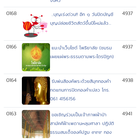
จังหวั
0168
4937
..บุญเร่งด่วน!! อีก ๑ วันปิดบัญชี
บุญปล่อยชีวิตสัตว์ขึ้นปีใหม่แล้ว...
0166
4937
แนะนำเว็บไซต์ โพธิยาลัย (ชมรม
เผยแผ่พระธรรมตามพระไตรปิฏก)
0164
4938
รับพ่นสีองค์พระด้วยสีมุกทองคำ
ทดแทนการปิดทองคำเปลว โทร.
061 4156156
0163
4941
ขอเชิญร่วมเป็นเจ้าภาพผ้าป่า
สามัคคีฝ้าเพดานหลุมศาลา ปฏิบัติ
ธรรมสมเด็จองค์ปฐม ๙๙๙ กอง