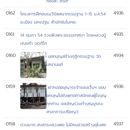
กองละ ๓๑๙
0162
4936
โครงการฝึกอบรมวิปัสสนากรรมฐาน 1-15 ม.ค.54
อ.เมือง นครปฐม สำนักธัมโมทยะ
0161
4935
14 กุมภา 54 ร่วมฟังพระธรรมเทศนา โดยหลวงปู่
เณรคำ ฉตฺติโก
0160
4934
บอกบุญสร้างกุฏิกรรมฐาน วัด
เสนานนท์
0159
4936
ฝากขออนุญาตเจ้าของเว็บฯ ขอบ
อกบุญไปยังพุทธศาสนิกชนผู้ใจบุญ
ทุกท่าน ขอเชิญร่วมทำบุญบูรณะ
ศาลาการเปรียญวั
0158
4937
ด่วนมาก..สงสารหลวงพ่อ ไม่มีคนช่วยสร้างอุโบสถ