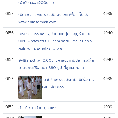
(ผ้าป่ากองละ200บาท)
0157
4936
(ปิดแล้ว)..ขอเชิญร่วมบุญจ่ายค่าพื้นที่เว็บไซต์
www.phrasomrak.com
0156
4940
โครงการบรรพชา-อุปสมบทหมู่ภาคฤดูร้อนโดย
ชมรมพุทธศาสตร์ มหาวิทยาลัยมหิดล ณ วัดภู
สังโฆญาณวิสุทธิโสภณ จ.อ
0154
4940
9-19ธค53 @ 10.00น มหาสังฆทานปีละครั้ง!!!ใส่
บาตรพระวิปัสสนา 380 รูป ที่พุทธมณฑล
0153
4936
ด่วน!! เชิญร่วมระดมทุนเพื่อการ
เผยแผ่ศีลธรรม...
0152
4939
ข่าวดี ข่าวด่วน กุศลแรง