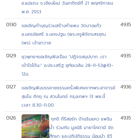
อ.แม่แตง จ.เชียงใหม่ วันอาทิตย์ที่ 21 พฤศจิกายน
พ.ศ. 2553
0130
4935
ขอเชิญทำบุญร่วมสร้างกำแพง วัดบางแก้ว
อ.นครชัยศรี จ.นครปฐม (พระครูพิจิตรสรคุณ
(พร) เจ้าอาวาส
0129
4935
ยุวพุทธฯขอเชิญฟังเรื่อง “ปฏิจจสมุปบาท...เรา
เข้าใจได้นะ” อ.ประเสริฐ อุทัยเฉลิม 28-11-53@10-
12น.
0127
4936
ขอเชิญฟังบรรยายธรรมครั้งพิเศษจากพระอาจารย์
สุมโน ภิกขุ ณ สวนโมกข์ กรุงเทพฯ 13 พย.นี้
เวลา 8.30-11.00
0126
4935
ทุกปี ที่รีสอร์ท บ้านริมแคว แพริม
น้ำ ร่วมกับ มูลนิธิ มายาโคตามี จัด
ศึกษา และปฎิบัติธรรม น้อมนำ ชีวี