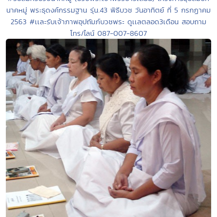
นาคหมู่ พระธุดงค์กรรมฐาน รุ่น.43 พิธีบวช วันอาทิตย์ ที่ 5 กรกฏาคม
2563 #เเละรับเจ้าภาพอุปถัมภ์บวชพระ ดูเเลตลอด3เดือน สอบถาม
โทร/ไลน์ 087-007-8607