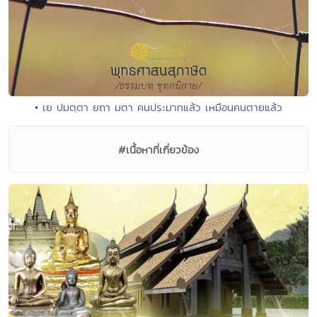
• เย ปมตฺตา ยถา มตา คนประมาทแล้ว เหมือนคนตายแล้ว
#เนื้อหาที่เกี่ยวข้อง