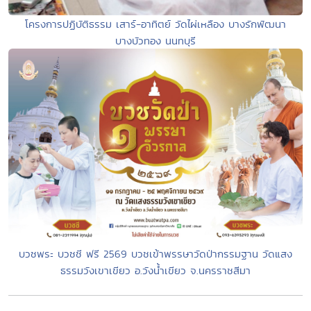
โครงการปฏิบัติธรรม เสาร์-อาทิตย์ วัดไผ่เหลือง บางรักพัฒนา
บางบัวทอง นนทบุรี
บวชพระ บวชชี ฟรี 2569 บวชเข้าพรรษาวัดป่ากรรมฐาน วัดแสง
ธรรมวังเขาเขียว อ.วังน้ำเขียว จ.นครราชสีมา