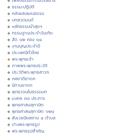
เพลงธรรมะ/ดนตรีสมาธิ
ธรรมะปฏิบัติ
คลังแสงแห่งธรรม
บทสวดมนต์
หลักธรรมนำสุขฯ
กรรมฐานประจำวันเกิด
ฮีต ๑๒ คอง ๑๔
งานบุญประจำปี
ประเพณีทั่วไทย
พระพุทธเจ้า
ภาพพระพุทธประวัติ
ประวัติพระพุทธสาวก
ทศชาติชาดก
นิทานชาดก
พุทธวจนในธรรมบท
มงคล ๓๘ ประการ
พุทธศาสนสุภาษิต
พุทธศาสนสุภาษิต ๖๒๑
สังเวชนียสถาน ๔ ตำบล
ปางพระพุทธรูป
พระพุทธรูปสำคัญ