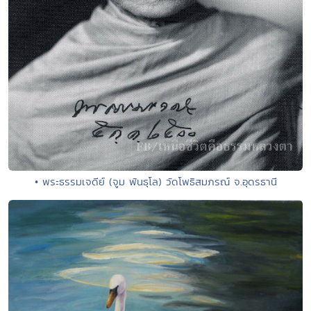
• พระธรรมเจดีย์ (จูม พันธุโล) วัดโพธิสมภรณ์ จ.อุดรธานี