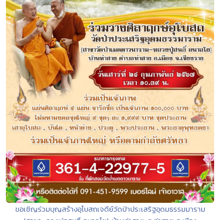
ขอเชิญร่วมบุญสร้างอุโบสถเจดีย์วัดป่าประเสริฐอุดมธรรมมาราม