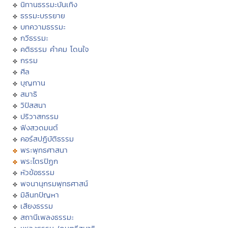
นิทานธรรมะบันเทิง
ธรรมะบรรยาย
บทความธรรมะ
กวีธรรมะ
คติธรรม คำคม โดนใจ
กรรม
ศีล
บุญทาน
สมาธิ
วิปัสสนา
ปริวาสกรรม
ฟังสวดมนต์
คอร์สปฏิบัติธรรม
พระพุทธศาสนา
พระไตรปิฏก
หัวข้อธรรม
พจนานุกรมพุทธศาสน์
มิลินทปัญหา
เสียงธรรม
สถานีเพลงธรรมะ