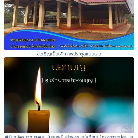
ขอเชิญเป็นเจ้าภาพประตูสแตนเลส
#รับสมัครบวชนาคหมู่ (บวชฟรี..เข้าพรรษา3เดือน) โครงการอุปสมบท