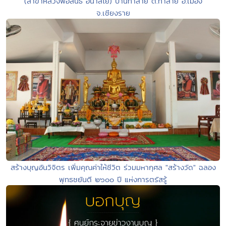
(สาขาหลวงพ่อสนธิ์ อนาลโย) บ้านท่าสาย ต.ท่าสาย อ.เมือง
จ.เชียงราย
สร้างบุญอันวิจิตร เพิ่มคุณค่าให้ชีวิต ร่วมมหากุศล "สร้างวัด" ฉลอง
พุทธชยันตี ๒๖๐๐ ปี แห่งการตรัสรู้