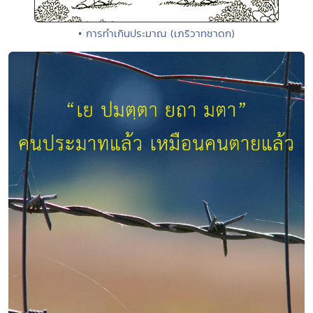
• การทำเกินประมาณ (เภริวาทชาดก)