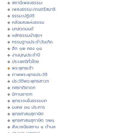
สถานีเพลงธรรมะ
เพลงธรรมะ/ดนตรีสมาธิ
ธรรมะปฏิบัติ
คลังแสงแห่งธรรม
บทสวดมนต์
หลักธรรมนำสุขฯ
กรรมฐานประจำวันเกิด
ฮีต ๑๒ คอง ๑๔
งานบุญประจำปี
ประเพณีทั่วไทย
พระพุทธเจ้า
ภาพพระพุทธประวัติ
ประวัติพระพุทธสาวก
ทศชาติชาดก
นิทานชาดก
พุทธวจนในธรรมบท
มงคล ๓๘ ประการ
พุทธศาสนสุภาษิต
พุทธศาสนสุภาษิต ๖๒๑
สังเวชนียสถาน ๔ ตำบล