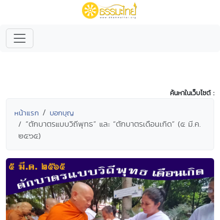
ค้นหาในเว็บไซต์ :
หน้าแรก
บอกบุญ
“ตักบาตรแบบวิถีพุทธ” และ “ตักบาตรเดือนเกิด” (๕ มี.ค.
๒๕๖๕)