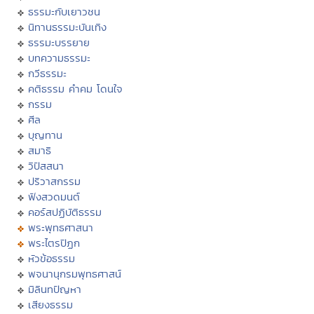
ธรรมะกับเยาวชน
นิทานธรรมะบันเทิง
ธรรมะบรรยาย
บทความธรรมะ
กวีธรรมะ
คติธรรม คำคม โดนใจ
กรรม
ศีล
บุญทาน
สมาธิ
วิปัสสนา
ปริวาสกรรม
ฟังสวดมนต์
คอร์สปฏิบัติธรรม
พระพุทธศาสนา
พระไตรปิฏก
หัวข้อธรรม
พจนานุกรมพุทธศาสน์
มิลินทปัญหา
เสียงธรรม