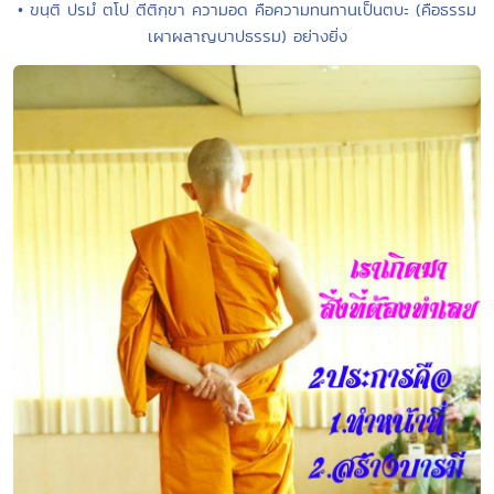
• ขนฺติ ปรมํ ตโป ตีติกฺขา ความอด คือความทนทานเป็นตบะ (คือธรรม
เผาผลาญบาปธรรม) อย่างยิ่ง