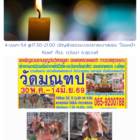
4-เมษา-54 @17.30-21.00 เชิญฟังธรรมะบรรยายเบาสมอง "โฉมหน้า
กิเลส" ที่รร. ตวันนา ถ.สุรวงค์