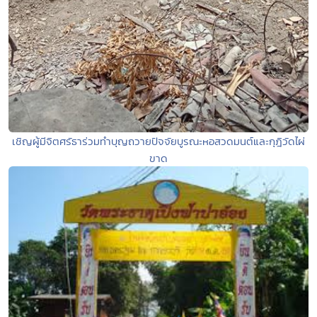
เชิญผู้มีจิตศรัธาร่วมทำบุญถวายปัจจัยบูรณะหอสวดมนต์และกุฎิวัดไผ่
ขาด