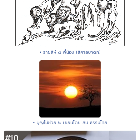
• ราชสีห์ ๘ พี่น้อง (สิคาลชาดก)
• บุญไม่ช่วย ๒ เขียนโดย สืบ ธรรมไทย