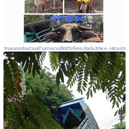
วัดมณฑปเชิญร่วมสร้างทานบารมีไถ่ชีวิตโคกระบือเริ่ม30พ.ค.-14มิ.ย.69