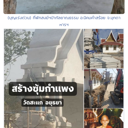
(บุญเร่งด่วน) ที่พักสงฆ์ฯป่ากัลยาณธรรม อ.นิคมคำสร้อย จ.มุกดา
หารฯ