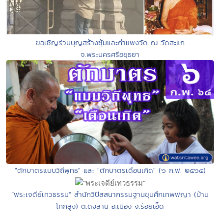
ขอเชิญร่วมบุญสร้างซุ้มและกำแพงวัด ณ วัดสะแก
จ.พระนครศรีอยุธยา
"ตักบาตรแบบวิถีพุทธ" และ "ตักบาตรเดือนเกิด" (๖ ก.พ. ๒๕๖๔)
“พระเจดีย์เทวธรรม” สำนักวิปัสสนากรรมฐานขุนศึกเทพพญา (บ้าน
โคกสูง) ต.ดงลาน อ.เมือง จ.ร้อยเอ็ด