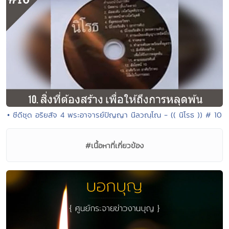
• ซีดีชุด อริยสัจ 4 พระอาจารย์ปัญญา นีลวณฺโณ - (( นิโรธ )) # 10
#เนื้อหาที่เกี่ยวข้อง