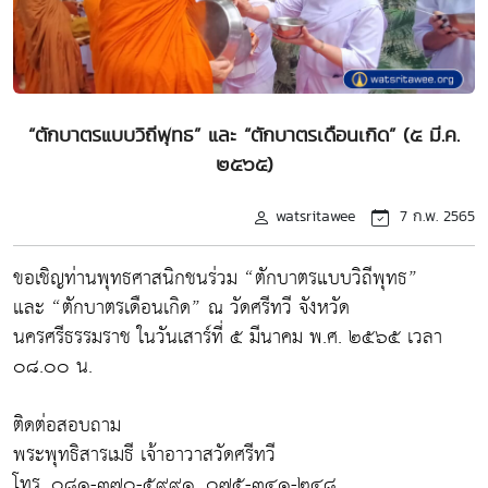
“ตักบาตรแบบวิถีพุทธ” และ “ตักบาตรเดือนเกิด” (๕ มี.ค.
๒๕๖๕)
watsritawee
7 ก.พ. 2565
ขอเชิญท่านพุทธศาสนิกชนร่วม “ตักบาตรแบบวิถีพุทธ”
และ “ตักบาตรเดือนเกิด” ณ วัดศรีทวี จังหวัด
นครศรีธรรมราช ในวันเสาร์ที่ ๕ มีนาคม พ.ศ. ๒๕๖๕ เวลา
๐๘.๐๐ น.
ติดต่อสอบถาม
พระพุทธิสารเมธี เจ้าอาวาสวัดศรีทวี
โทร. ๐๘๑-๓๗๐-๕๙๙๑, ๐๗๕-๓๔๑-๒๔๘