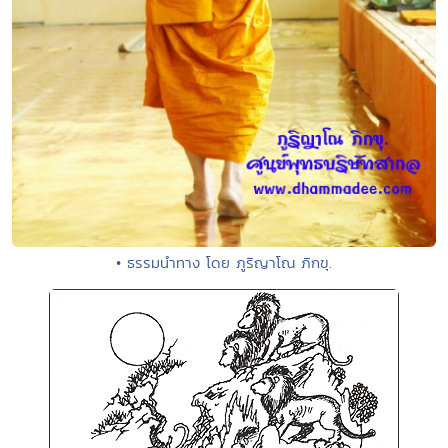
• ธรรมนำทาง โดย ภูริญาโณ ภิกขุ.