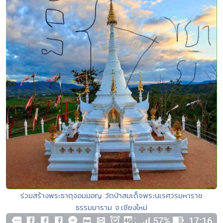
ร่วมสร้างพระธาตุจอมมอญ วัดป่าสมเด็จพระนเรศวรมหาราช
ธรรมมาราม จ.เชียงใหม่