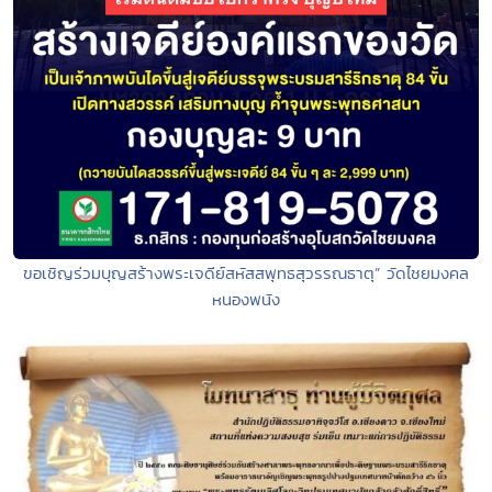
ขอเชิญร่วมบุญสร้างพระเจดีย์สหัสสพุทธสุวรรณธาตุ” วัดไชยมงคล
หนองพนัง