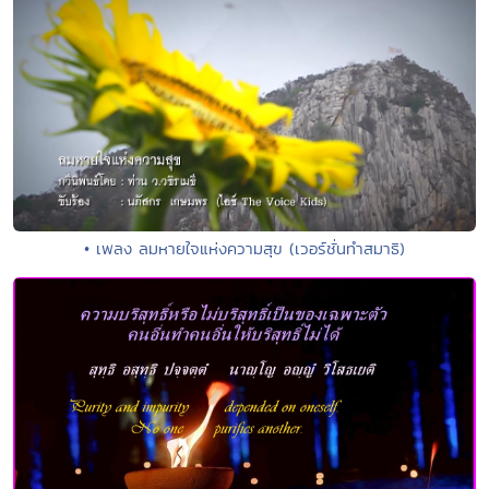
• เพลง ลมหายใจแห่งความสุข (เวอร์ชั่นทำสมาธิ)