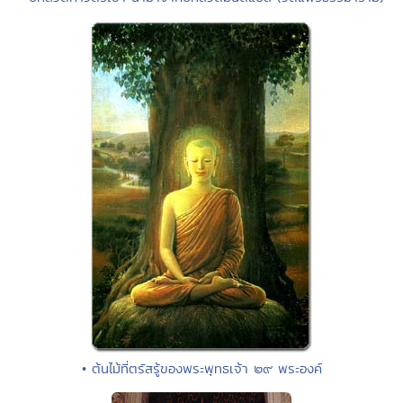
• ต้นไม้ที่ตรัสรู้ของพระพุทธเจ้า ๒๙ พระองค์