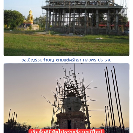
ขอเชิญร่วมทำบุญ ตามแต่ศรัทธา หล่อพระประธาน