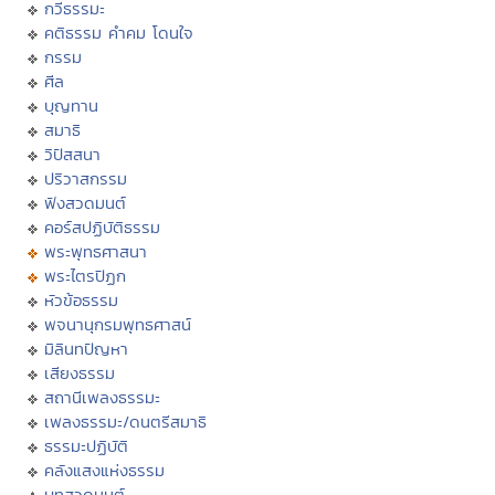
กวีธรรมะ
คติธรรม คำคม โดนใจ
กรรม
ศีล
บุญทาน
สมาธิ
วิปัสสนา
ปริวาสกรรม
ฟังสวดมนต์
คอร์สปฏิบัติธรรม
พระพุทธศาสนา
พระไตรปิฏก
หัวข้อธรรม
พจนานุกรมพุทธศาสน์
มิลินทปัญหา
เสียงธรรม
สถานีเพลงธรรมะ
เพลงธรรมะ/ดนตรีสมาธิ
ธรรมะปฏิบัติ
คลังแสงแห่งธรรม
บทสวดมนต์