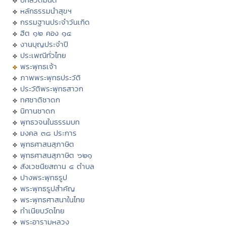
หลักธรรมนำสุขฯ
กรรมฐานประจำวันเกิด
ฮีต ๑๒ คอง ๑๔
งานบุญประจำปี
ประเพณีทั่วไทย
พระพุทธเจ้า
ภาพพระพุทธประวัติ
ประวัติพระพุทธสาวก
ทศชาติชาดก
นิทานชาดก
พุทธวจนในธรรมบท
มงคล ๓๘ ประการ
พุทธศาสนสุภาษิต
พุทธศาสนสุภาษิต ๖๒๑
สังเวชนียสถาน ๔ ตำบล
ปางพระพุทธรูป
พระพุทธรูปสำคัญ
พระพุทธศาสนาในไทย
ทำเนียบวัดไทย
พระอารามหลวง