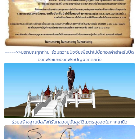
----->>บอกบุญทุกท่าน ร่วมถวายปัจจัยเพื่อนำไปซื้อทองคำสำหรับปิด
องค์พระและองค์พระปัญจวัคคีย์ทั้ง
ร่วมสร้างฐานบัลลังก์รับหลวงปู่มั่นสูง13เมตรสูงสุดในภาคเหนือ