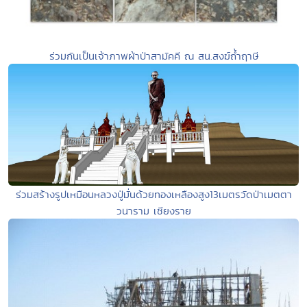
ร่วมกันเป็นเจ้าภาพผ้าป่าสามัคคี ณ สน.สงฆ์ถ้ำฤาษี
ร่วมสร้างรูปเหมือนหลวงปู่มั่นด้วยทองเหลืองสูง13เมตรวัดป่าเมตตา
วนาราม เชียงราย