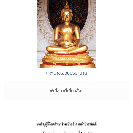
• ๙.ปางเสวยมธุปายาส
#เนื้อหาที่เกี่ยวข้อง