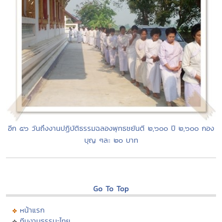
อีก ๕๖ วันถึงงานปฏิบัติธรรมฉลองพุทธชยันตี ๒,๖๐๐ ปี ๒,๖๐๐ กอง
บุญ ๆละ ๒๐ บาท
Go To Top
หน้าแรก
ทีมงานธรรมะไทย