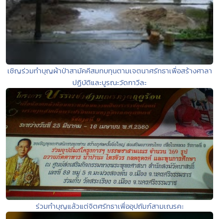
เชิญร่วมทำบุญผ้าป่าสามัคคีสมทบทุนตามเจตนาศรัทธาเพื่อสร้างศาลา
ปฏิบัติและบูรณะวัดกาวีละ
ร่วมทำบุญแล้วแต่จิตศรัทธาเพื่ออุปถัมภ์สามเณรคะ