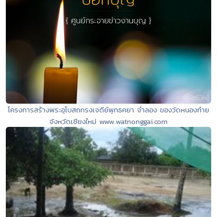
โครงการสร้างพระอุโบสถทรงเจดีย์พุทธคยา จำลอง ของวัดหนองก๋าย
จังหวัดเชียงใหม่ www.watnonggai.com