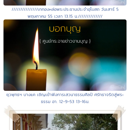
///////////////เททองหล่อพระประธานประจำอุโบสถ วันเสาร์ 5
พฤษภาคม 55 เวลา 13.15 น.//////////////
ยุวพุทธฯ บางแค เชิญเข้าฟังการเสวนาธรรมศิลป์ ศรัทธาจริตสู่พระ
ธรรม อา. 12-9-53 13-16น.