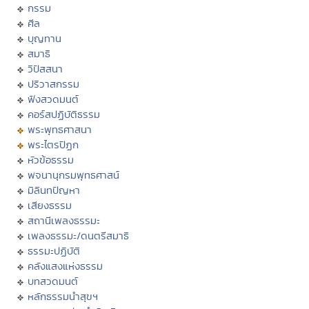
กรรม
ศีล
บุญทาน
สมาธิ
วิปัสสนา
ปริวาสกรรม
ฟังสวดมนต์
คอร์สปฏิบัติธรรม
พระพุทธศาสนา
พระไตรปิฏก
หัวข้อธรรม
พจนานุกรมพุทธศาสน์
มิลินทปัญหา
เสียงธรรม
สถานีเพลงธรรมะ
เพลงธรรมะ/ดนตรีสมาธิ
ธรรมะปฏิบัติ
คลังแสงแห่งธรรม
บทสวดมนต์
หลักธรรมนำสุขฯ