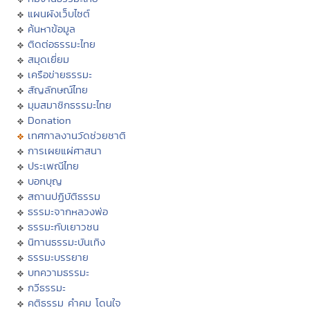
แผนผังเว็บไซต์
ค้นหาข้อมูล
ติดต่อธรรมะไทย
สมุดเยี่ยม
เครือข่ายธรรมะ
สัญลักษณ์ไทย
มุมสมาชิกธรรมะไทย
Donation
เทศกาลงานวัดช่วยชาติ
การเผยแผ่ศาสนา
ประเพณีไทย
บอกบุญ
สถานปฏิบัติธรรม
ธรรมะจากหลวงพ่อ
ธรรมะกับเยาวชน
นิทานธรรมะบันเทิง
ธรรมะบรรยาย
บทความธรรมะ
กวีธรรมะ
คติธรรม คำคม โดนใจ