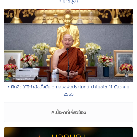
• มาฆบูชา
• ฝึกจิตให้มีกำลังตั้งมั่น :: หลวงพ่อปราโมทย์ ปาโมชฺโช 11 ธันวาคม
2565
#เนื้อหาที่เกี่ยวข้อง