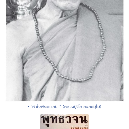
• "หัวใจพระศาสนา" (หลวงปู่ตื้อ อจลธมฺโม)