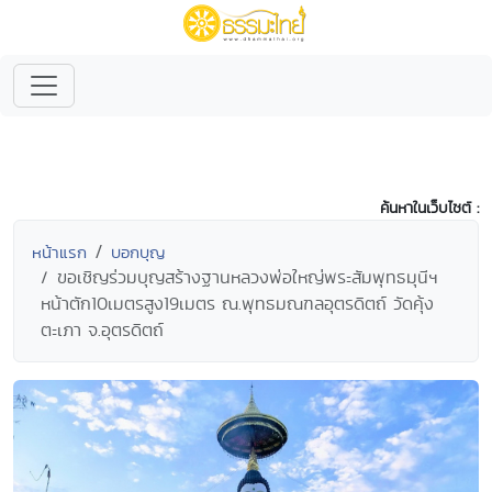
ค้นหาในเว็บไซต์ :
หน้าแรก
บอกบุญ
ขอเชิญร่วมบุญสร้างฐานหลวงพ่อใหญ่พระสัมพุทธมุนีฯ
หน้าตัก10เมตรสูง19เมตร ณ.พุทธมณฑลอุตรดิตถ์ วัดคุ้ง
ตะเภา จ.อุตรดิตถ์