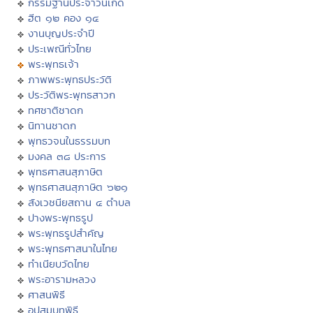
กรรมฐานประจำวันเกิด
ฮีต ๑๒ คอง ๑๔
งานบุญประจำปี
ประเพณีทั่วไทย
พระพุทธเจ้า
ภาพพระพุทธประวัติ
ประวัติพระพุทธสาวก
ทศชาติชาดก
นิทานชาดก
พุทธวจนในธรรมบท
มงคล ๓๘ ประการ
พุทธศาสนสุภาษิต
พุทธศาสนสุภาษิต ๖๒๑
สังเวชนียสถาน ๔ ตำบล
ปางพระพุทธรูป
พระพุทธรูปสำคัญ
พระพุทธศาสนาในไทย
ทำเนียบวัดไทย
พระอารามหลวง
ศาสนพิธี
อุปสมบทพิธี