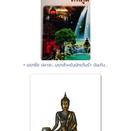
• นรกชื่อ ปหาสะ...นรกสำหรับนักเต้นรำ บันเทิง...