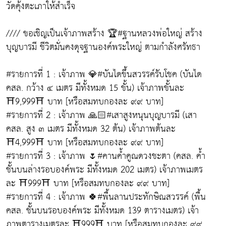
วัดคุ้งตะเภาให้สำเร็จ
//// ขอเชิญเป็นเจ้าภาพสร้าง 🏆#ฐานหลวงพ่อใหญ่ สร้าง
บุญบารมี ชีวิตมั่นคงดุจฐานองค์พระใหญ่ ตามกำลังศรัทธา
#รายการที่ 1 : เจ้าภาพ 💎#บันไดขึ้นสวรรค์รับโชค (บันได
คสล. กว้าง ๔ เมตร มีทั้งหมด 15 ขั้น) เจ้าภาพขั้นละ
⛩9,999⛩ บาท [หรือสมทบกองละ ๙๙ บาท]
#รายการที่ 2 : เจ้าภาพ 🙏🏻#เสาสูงหนุนบุญบารมี (เสา
คสล. สูง ๓ เมตร มีทั้งหมด 32 ต้น) เจ้าภาพต้นละ
⛩4,999⛩ บาท [หรือสมทบกองละ ๙๙ บาท]
#รายการที่ 3 : เจ้าภาพ 🌷#คานค้ำคูณดวงชะตา (คสล. ค้ำ
ชั้นบนล่างรอบองค์พระ มีทั้งหมด 202 เมตร) เจ้าภาพเมตร
ละ ⛩999⛩ บาท [หรือสมทบกองละ ๙๙ บาท]
#รายการที่ 4 : เจ้าภาพ 🍀#พื้นลานประทักษิณสวรรค์ (พื้น
คสล. ชั้นบนรอบองค์พระ มีทั้งหมด 139 ตารางเมตร) เจ้า
ภาพตารางเมตรละ ⛩999⛩ บาท [หรือสมทบกองละ ๙๙