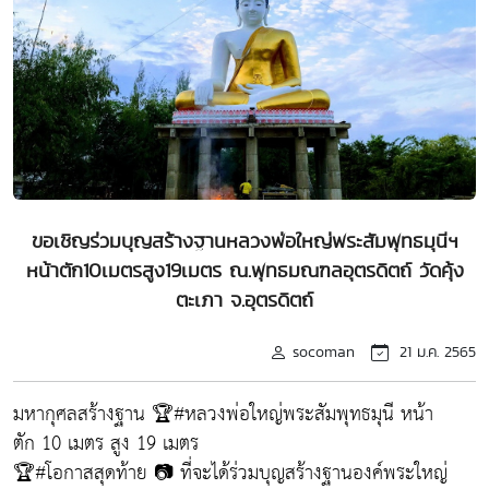
ขอเชิญร่วมบุญสร้างฐานหลวงพ่อใหญ่พระสัมพุทธมุนีฯ
หน้าตัก10เมตรสูง19เมตร ณ.พุทธมณฑลอุตรดิตถ์ วัดคุ้ง
ตะเภา จ.อุตรดิตถ์
socoman
21 ม.ค. 2565
มหากุศลสร้างฐาน 🏆#หลวงพ่อใหญ่พระสัมพุทธมุนี หน้า
ตัก 10 เมตร สูง 19 เมตร
🏆#โอกาสสุดท้าย 📷 ที่จะได้ร่วมบุญสร้างฐานองค์พระใหญ่