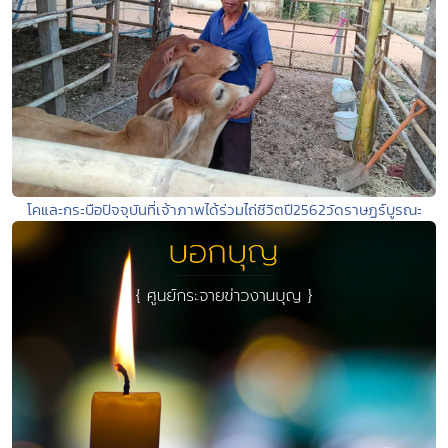
โคและกระบือปัจจุบันที่เจ้าภาพได้ร่วมไถ่ชีวิตปี2562วัดราษฏร์บูรณะ