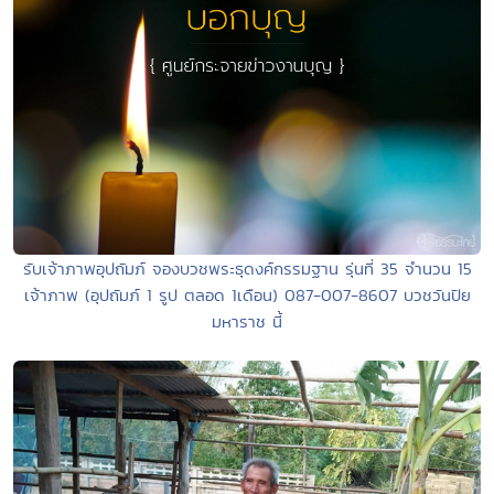
รับเจ้าภาพอุปถัมภ์ จองบวชพระธุดงค์กรรมฐาน รุ่นที่ 35 จำนวน 15
เจ้าภาพ (อุปถัมภ์ 1 รูป ตลอด 1เดือน) 087-007-8607 บวชวันปิย
มหาราช นี้