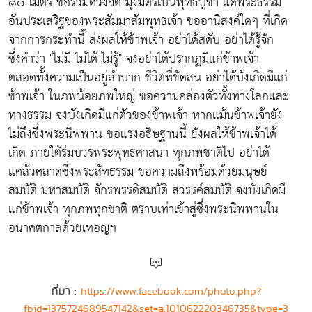
๑๐ เมตร ขอรวมดวงจิต มุ่งมิตรเป็นพุทธบูชา แด่พระธรรม
อันประเสริฐของพระสัมมาสัมพุทธเจ้า ขออานิสงค์ใดๆ ที่เกิด
จากการกระทำนี้ ส่งผลให้ข้าพเจ้า อย่าได้สดับ อย่าได้รู้จัก
ซึ่งคำว่า "ไม่มี ไม่ได้ ไม่รู้" จงอย่าได้ปรากฏมีแก่ข้าพเจ้า
ตลอดทั้งความเป็นอยู่ลำบาก ชีวิตที่ขัดสน อย่าได้บังเกิดมีแก่
ข้าพเจ้า ในภพน้อยภพใหญ่ ขอความคล่องตัวทั้งทางโลกและ
ทางธรรม จงบังเกิดมีแก่ตัวของข้าพเจ้า หากแม้นข้าพเจ้ายัง
ไม่ถึงซึ่งพระนิพพาน ขอแรงอธิษฐานนี้ ยังผลให้ข้าพเจ้าได้
เกิด ภายใต้ร่มบวรพระพุทธศาสนา ทุกภพชาติไป อย่าได้
แคล้วคลาดซึ่งพระสัทธรรม ขอความถึงพร้อมด้วยมนุษย์
สมบัติ มหาสมบัติ จักรพรรดิสมบัติ สวรรค์สมบัติ จงบังเกิดมี
แก่ข้าพเจ้า ทุกภพทุกชาติ ตราบเท่าเข้าสู่ซึ่งพระนิพพานใน
อนาคตกาลด้วยเทอญฯ
ที่มา :
https://www.facebook.com/photo.php?
fbid=1375724689547142&set=a.101062220346735&type=3