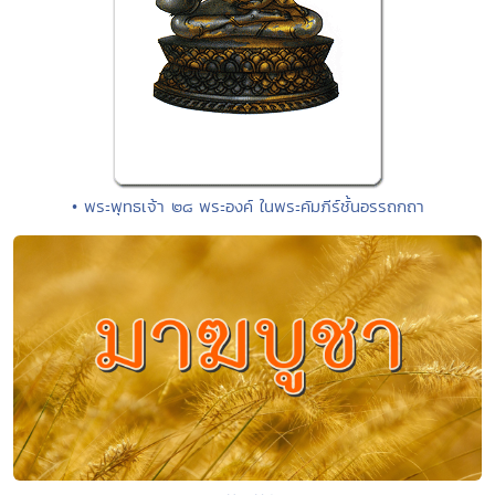
• พระพุทธเจ้า ๒๘ พระองค์ ในพระคัมภีร์ชั้นอรรถกถา