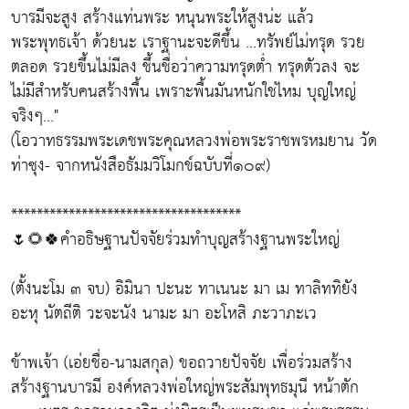
บารมีจะสูง สร้างแท่นพระ หนุนพระให้สูงน่ะ แล้ว
พระพุทธเจ้า ด้วยนะ เราฐานะจะดีขึ้น ...ทรัพย์ไม่ทรุด รวย
ตลอด รวยขึ้นไม่มีลง ชึ้นชื่อว่าความทรุดต่ำ ทรุดตัวลง จะ
ไม่มีสำหรับคนสร้างพื้น เพราะพื้นมันหนักใช่ไหม บุญใหญ่
จริงๆ..."
(โอวาทธรรมพระเดชพระคุณหลวงพ่อพระราชพรหมยาน วัด
ท่าซุง- จากหนังสือธัมมวิโมกข์ฉบับที่๑๐๙)
************************************
🌷🌻🍀คำอธิษฐานปัจจัยร่วมทำบุญสร้างฐานพระใหญ่
(ตั้งนะโม ๓ จบ) อิมินา ปะนะ ทาเนนะ มา เม ทาลิททิยัง
อะหุ นัตถีติ วะจะนัง นามะ มา อะโหสิ ภะวาภะเว
ข้าพเจ้า (เอ่ยชื่อ-นามสกุล) ขอถวายปัจจัย เพื่อร่วมสร้าง
สร้างฐานบารมี องค์หลวงพ่อใหญ่พระสัมพุทธมุนี หน้าตัก