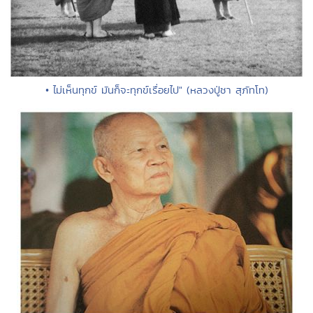
• ไม่เห็นทุกข์ มันก็จะทุกข์เรื่อยไป" (หลวงปู่ชา สุภัทโท)