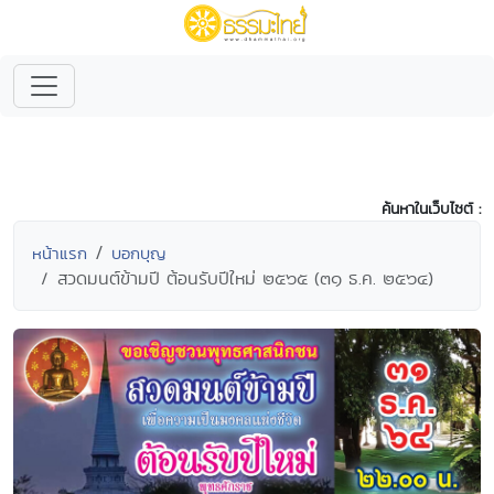
ค้นหาในเว็บไซต์ :
หน้าแรก
บอกบุญ
สวดมนต์ข้ามปี ต้อนรับปีใหม่ ๒๕๖๕ (๓๑ ธ.ค. ๒๕๖๔)