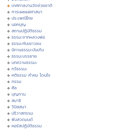
เทศกาลงานวัดช่วยชาติ
การเผยแผ่ศาสนา
ประเพณีไทย
บอกบุญ
สถานปฏิบัติธรรม
ธรรมะจากหลวงพ่อ
ธรรมะกับเยาวชน
นิทานธรรมะบันเทิง
ธรรมะบรรยาย
บทความธรรมะ
กวีธรรมะ
คติธรรม คำคม โดนใจ
กรรม
ศีล
บุญทาน
สมาธิ
วิปัสสนา
ปริวาสกรรม
ฟังสวดมนต์
คอร์สปฏิบัติธรรม