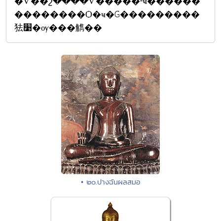
�Ѵ��շ����Ѵ�����ʶҹ������
��������Ѻ�ҹ�Ǵ���������
㹤׹�ѹ���觹��
• ๒๐.ปางฉันผลสมอ