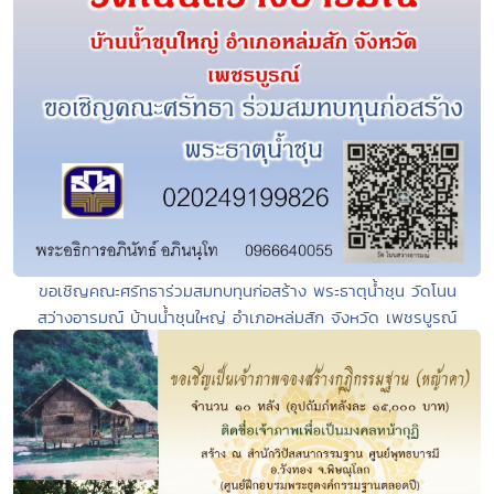
ขอเชิญคณะศรัทธาร่วมสมทบทุนก่อสร้าง พระธาตุน้ำชุน วัดโนน
สว่างอารมณ์ บ้านน้ำชุนใหญ่ อำเภอหล่มสัก จังหวัด เพชรบูรณ์