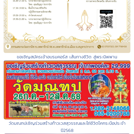
ขอเชิญสมัครเข้าอบรมคอร์ส เส้นทางชีวิต สู่พระนิพพาน
วัดมณฑปเชิญร่วมสร้างท้าวเวสสุวรรณและไถ่ชีวิตโคกระบือประจำ
ปี2568