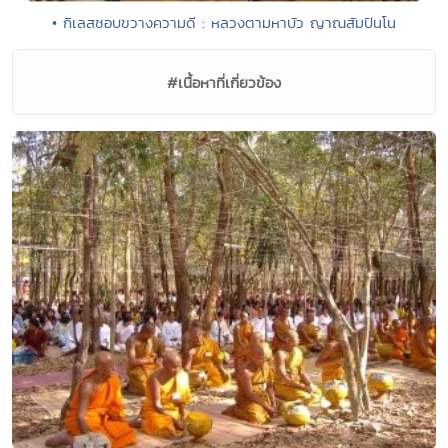
• กิเลสชอบขวางความดี : หลวงตามหาบัว ญาณสัมปันโน
#เนื้อหาที่เกี่ยวข้อง