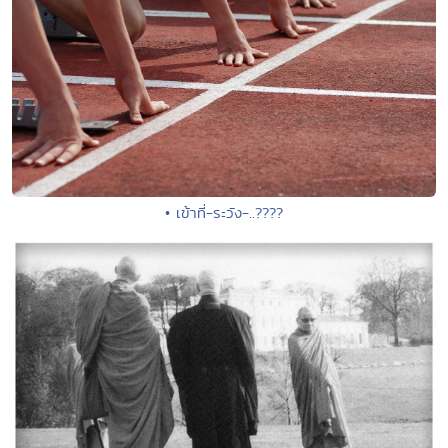
• เข้าที่-ระวัง-..????