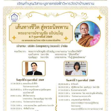
เชิญทำบุญวิสาขะบูชายกช่อฟ้าวิหารวัดป่าบ้านพราน