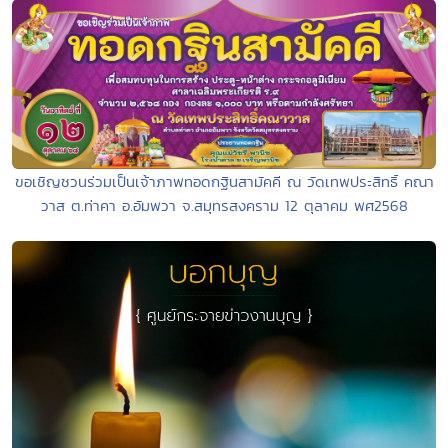
ขอเชิญชวนร่วมเป็นเจ้าภาพทอดกฐินสามัคคี ณ วัดเทพประสิทธิ์ คณา
วาส ต.ท่าคา อ.อัมพวา จ.สมุทรสงคราม 12 ตุลาคม พศ2568