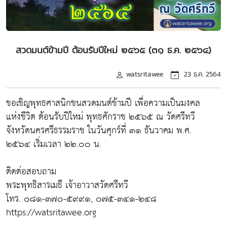
สวดมนต์ข้ามปี ต้อนรับปีใหม่ ๒๕๖๕ (๓๑ ธ.ค. ๒๕๖๔)
watsritawee
23 ธ.ค. 2564
ขอเชิญพุทธศาสนิกชนสวดมนต์ข้ามปี เพื่อความเป็นมงคล
แห่งชีวิต ต้อนรับปีใหม่ พุทธศักราช ๒๕๖๕ ณ วัดศรีทวี
จังหวัดนครศรีธรรมราช ในวันศุกร์ที่ ๓๑ ธันวาคม พ.ศ.
๒๕๖๔ เริ่มเวลา ๒๒.๐๐ น.
ติดต่อสอบถาม
พระพุทธิสารเมธี เจ้าอาวาสวัดศรีทวี
โทร. ๐๘๑-๓๗๐-๕๙๙๑, ๐๗๕-๓๔๑-๒๔๘
https://watsritawee.org