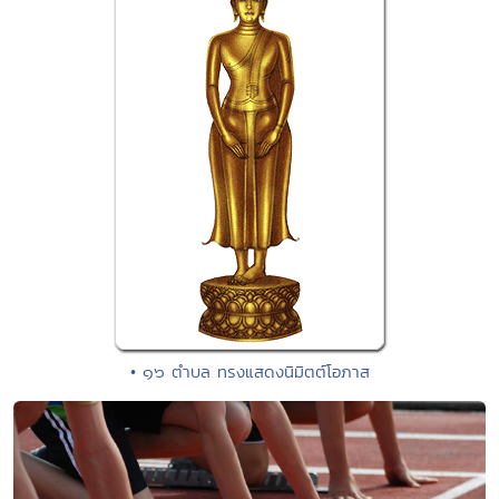
• ๑๖ ตำบล ทรงแสดงนิมิตต์โอภาส