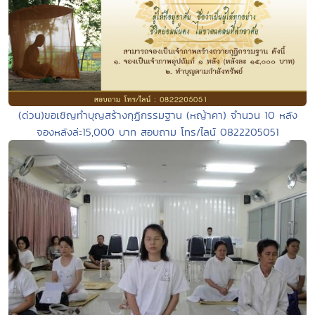
(ด่วน)ขอเชิญทำบุญสร้างกุฏิกรรมฐาน (หญ้าคา) จำนวน 10 หลัง
จองหลังล่ะ15,000 บาท สอบถาม โทร/ไลน์ 0822205051