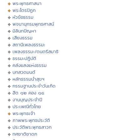
พระพุทธศาสนา
พระไตรปิฏก
หัวข้อธรรม
พจนานุกรมพุทธศาสน์
มิลินทปัญหา
เสียงธรรม
สถานีเพลงธรรมะ
เพลงธรรมะ/ดนตรีสมาธิ
ธรรมะปฏิบัติ
คลังแสงแห่งธรรม
บทสวดมนต์
หลักธรรมนำสุขฯ
กรรมฐานประจำวันเกิด
ฮีต ๑๒ คอง ๑๔
งานบุญประจำปี
ประเพณีทั่วไทย
พระพุทธเจ้า
ภาพพระพุทธประวัติ
ประวัติพระพุทธสาวก
ทศชาติชาดก