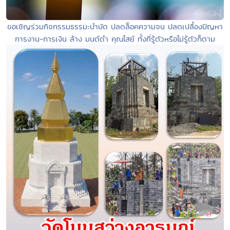
ขอเชิญร่วมกิจกรรมธรรมะบำบัด ปลดล็อคความจน ปลดเปลื้องปัญหา
การงาน-การเงิน ล้าง มนต์ดำ คุณไสย์ ทั้งที่รู้ตัวหรือไม่รู้ตัวก็ตาม