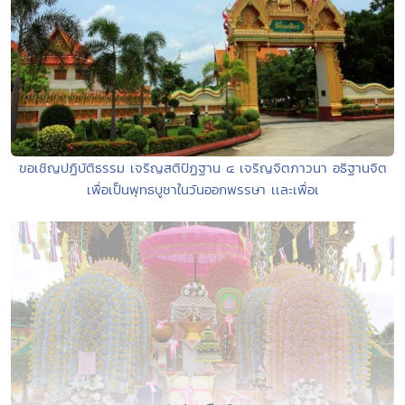
ขอเชิญปฏิบัติธรรม เจริญสติปัฏฐาน ๔ เจริญจิตภาวนา อธิฐานจิต
เพื่อเป็นพุทธบูชาในวันออกพรรษา เเละเพื่อเ