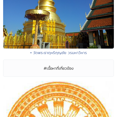
• วัดพระธาตุหริภุญชัย วรมหาวิหาร
#เนื้อหาที่เกี่ยวข้อง