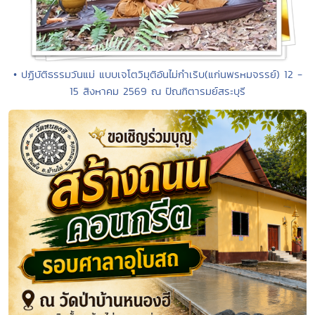
• ปฏิบัติธรรมวันแม่ แบบเจโตวิมุติอันไม่กำเริบ(แก่นพรหมจรรย์) 12 -
15 สิงหาคม 2569 ณ ปัณฑิตารมย์สระบุรี