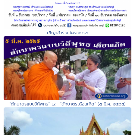
เชิญเข้าร่วมโครงการฯ
“ตักบาตรแบบวิถีพุทธ” และ “ตักบาตรเดือนเกิด” (๕ มี.ค. ๒๕๖๕)