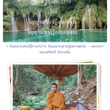
• วิญญาณขันธ์รู้ตามทวาร วิญญาณธาตุรู้อย่างพุทธะ - หลวงตา
ณรงค์ศักดิ์ ขีณาลโย