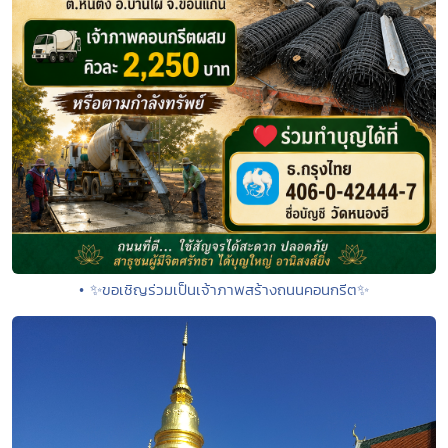
• ✨ขอเชิญร่วมเป็นเจ้าภาพสร้างถนนคอนกรีต✨