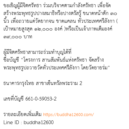
ขอเชิญผู้มีจิตศรัทธา ร่วมบริจาคตามกำลังศรัทธา เพื่อจัด
สร้างพระพุทธรูปปางสมาธิหรือปางตรัสรู้ ขนาดหน้าตัก ๓๐
นิ้ว เพื่อถวายแด่วัดยากจน ขาดแคลน ทั่วประเทศศรีลังกา (
เป้าหมายสูงสุด ๑๒,๐๐๐ องค์ )หรือเป็นเจ้าภาพเต็มองค์
๓๙,๐๐๐ บาท
ผู้มีจิตศรัทธาสามารถร่วมทำบุญได้ที่
ชื่อบัญชี “โครงการ สานสัมพันธ์แห่งศรัทธา จัดสร้าง
พระพุทธรูปถวายวัดทั่วประเทศศรีลังกา โดยวัดยายร่ม”
ธนาคารกรุงไทย สาขาเซ็นทรัลพระราม 2
เลขที่บัญชี 661-0-59053-2
รายละเอียดเพิ่มเติม
https://buddha12600.com/
Line ID : buddha12600