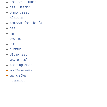
นิทานธรรมะบันเทิง
ธรรมะบรรยาย
บทความธรรมะ
กวีธรรมะ
คติธรรม คำคม โดนใจ
กรรม
ศีล
บุญทาน
สมาธิ
วิปัสสนา
ปริวาสกรรม
ฟังสวดมนต์
คอร์สปฏิบัติธรรม
พระพุทธศาสนา
พระไตรปิฏก
หัวข้อธรรม
พจนานุกรมพุทธศาสน์
มิลินทปัญหา
เสียงธรรม
สถานีเพลงธรรมะ
เพลงธรรมะ/ดนตรีสมาธิ