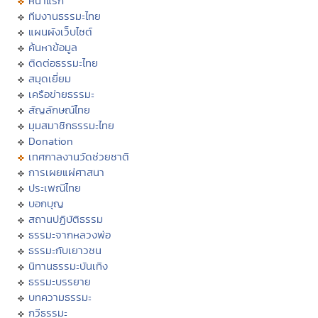
หน้าแรก
ทีมงานธรรมะไทย
แผนผังเว็บไซต์
ค้นหาข้อมูล
ติดต่อธรรมะไทย
สมุดเยี่ยม
เครือข่ายธรรมะ
สัญลักษณ์ไทย
มุมสมาชิกธรรมะไทย
Donation
เทศกาลงานวัดช่วยชาติ
การเผยแผ่ศาสนา
ประเพณีไทย
บอกบุญ
สถานปฏิบัติธรรม
ธรรมะจากหลวงพ่อ
ธรรมะกับเยาวชน
นิทานธรรมะบันเทิง
ธรรมะบรรยาย
บทความธรรมะ
กวีธรรมะ