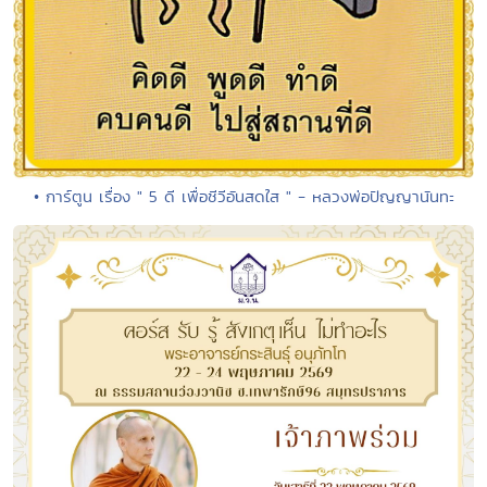
• การ์ตูน เรื่อง " 5 ดี เพื่อชีวีอันสดใส " - หลวงพ่อปัญญานันทะ