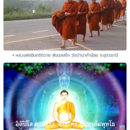
• หลวงพ่ออินทร์ถวาย สันตุสสโก วัดป่านาคำน้อย จ.อุดรธานี