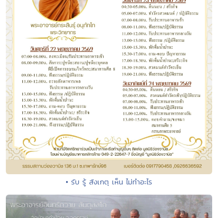
• รับ รู้ สังเกตุ เห็น ไม่ทำอะไร