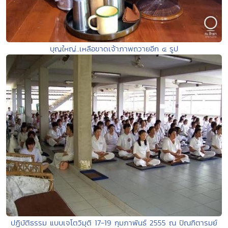
บุญใหญ่..เหลือขาดเจ้าภาพถวายอีก ๔ รูป
ปฏิบัติธรรม แบบเจโตวิมุติ 17-19 กุมภาพันธ์ 2555 ณ ปัณฑิตารมย์