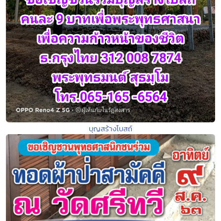
บุญสร้างโบสถ์