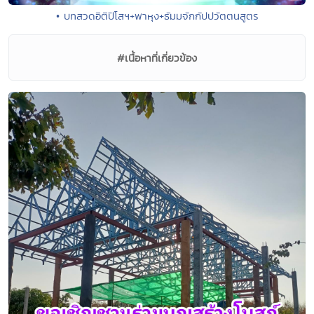
• บทสวดอิติปิโสฯ+พาหุง+ธัมมจักกัปปวัตตนสูตร
#เนื้อหาที่เกี่ยวข้อง