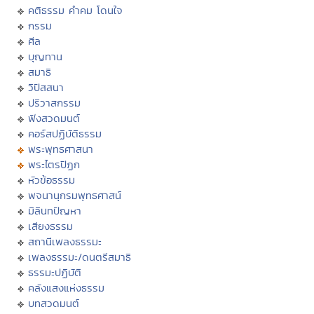
คติธรรม คำคม โดนใจ
กรรม
ศีล
บุญทาน
สมาธิ
วิปัสสนา
ปริวาสกรรม
ฟังสวดมนต์
คอร์สปฏิบัติธรรม
พระพุทธศาสนา
พระไตรปิฏก
หัวข้อธรรม
พจนานุกรมพุทธศาสน์
มิลินทปัญหา
เสียงธรรม
สถานีเพลงธรรมะ
เพลงธรรมะ/ดนตรีสมาธิ
ธรรมะปฏิบัติ
คลังแสงแห่งธรรม
บทสวดมนต์