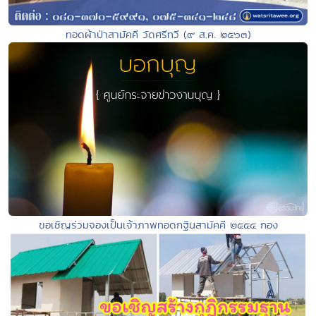
ทอดผ้าป่าสามัคคี วัดศรีทวี (๙ ส.ค. ๒๕๖๓)
ขอเชิญร่วมจองเป็นเจ้าภาพทอดกฐินสามัคคี ๒๕๕๔ กอง