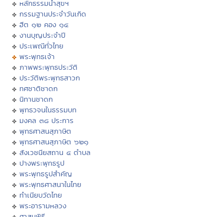
หลักธรรมนำสุขฯ
กรรมฐานประจำวันเกิด
ฮีต ๑๒ คอง ๑๔
งานบุญประจำปี
ประเพณีทั่วไทย
พระพุทธเจ้า
ภาพพระพุทธประวัติ
ประวัติพระพุทธสาวก
ทศชาติชาดก
นิทานชาดก
พุทธวจนในธรรมบท
มงคล ๓๘ ประการ
พุทธศาสนสุภาษิต
พุทธศาสนสุภาษิต ๖๒๑
สังเวชนียสถาน ๔ ตำบล
ปางพระพุทธรูป
พระพุทธรูปสำคัญ
พระพุทธศาสนาในไทย
ทำเนียบวัดไทย
พระอารามหลวง
ศาสนพิธี