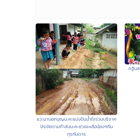
กฐินส
แวะมาบอกบุญนะคะแบ่งปันน้ำใจร่วมบริจาค
ปัจจัยตามกำลังนะคะช่วยเหลือน้องๆถิ่น
ทุรกันดาร