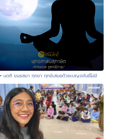
• นตฺถิ ขนฺธสมา ทุกฺขา ทุกข์เสมอด้วยเบญจขันธ์ไม่มี