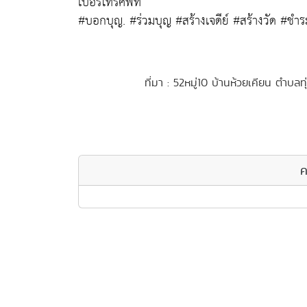
เบอร์โทรศัพท์
#บอกบุญ. #ร่วมบุญ #สร้างเจดีย์ #สร้างวัด #ชำระ
ที่มา : 52หมู่10 บ้านห้วยเคียน ตำบลท
ค