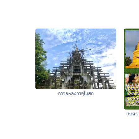
ถวายหลังคาอุโบสถ
เชิญร่