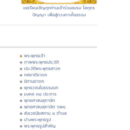
ขอเรียนเชิญทุกท่านเข้าร่วมอบรม โลกุตร
ปัญญา เพื่อสู่ดวงตาเห็นธรรม
พระพุทธเจ้า
ภาพพระพุทธประวัติ
ประวัติพระพุทธสาวก
ทศชาติชาดก
นิทานชาดก
พุทธวจนในธรรมบท
มงคล ๓๘ ประการ
พุทธศาสนสุภาษิต
พุทธศาสนสุภาษิต ๖๒๑
สังเวชนียสถาน ๔ ตำบล
ปางพระพุทธรูป
พระพุทธรูปสำคัญ