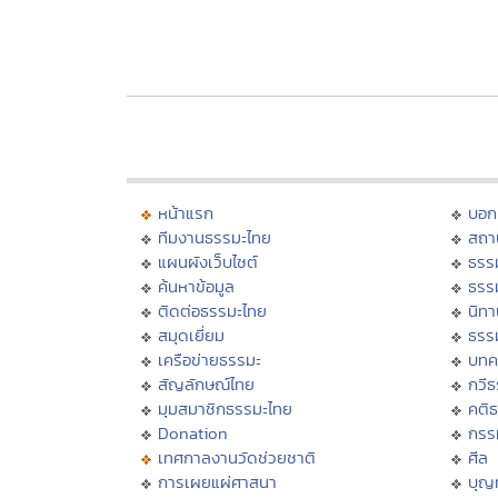
หน้าแรก
บอก
ทีมงานธรรมะไทย
สถา
แผนผังเว็บไซต์
ธรร
ค้นหาข้อมูล
ธรร
ติดต่อธรรมะไทย
นิทา
สมุดเยี่ยม
ธรร
เครือข่ายธรรมะ
บทค
สัญลักษณ์ไทย
กวี
มุมสมาชิกธรรมะไทย
คติ
Donation
กรร
เทศกาลงานวัดช่วยชาติ
ศีล
การเผยแผ่ศาสนา
บุญ