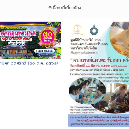
#เนื้อหาที่เกี่ยวข้อง
ามัคคี วัดศรีทวี (๓๐ ต.ค. ๒๕๖๕)