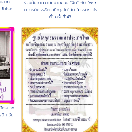
ันออก
ร่วมค้นหาความหมายของ “จิต” กับ “พระ
จฉัยโรค
อาจารย์ครรชิต อกิญฺจโน” ใน “ธรรมะวาไร
ตี้” ครั้งที่143
มัครบวช
ติฯ วัน