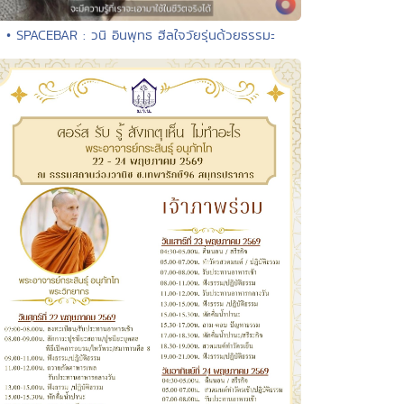
• SPACEBAR : วนิ อินพุทธ ฮีลใจวัยรุ่นด้วยธรรมะ