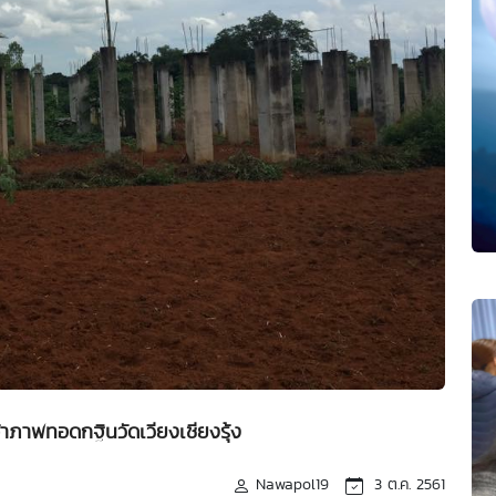
จ้าภาพทอดกฐินวัดเวียงเชียงรุ้ง
Nawapol19
3 ต.ค. 2561