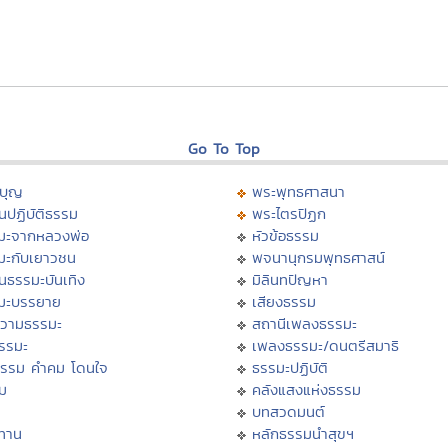
Go To Top
บุญ
พระพุทธศาสนา
นปฏิบัติธรรม
พระไตรปิฏก
มะจากหลวงพ่อ
หัวข้อธรรม
มะกับเยาวชน
พจนานุกรมพุทธศาสน์
นธรรมะบันเทิง
มิลินทปัญหา
มะบรรยาย
เสียงธรรม
วามธรรมะ
สถานีเพลงธรรมะ
ธรรมะ
เพลงธรรมะ/ดนตรีสมาธิ
ธรรม คำคม โดนใจ
ธรรมะปฏิบัติ
ม
คลังแสงแห่งธรรม
บทสวดมนต์
ทาน
หลักธรรมนำสุขฯ