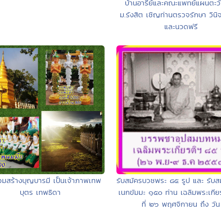
บ้านอารีย์และคณะแพทย์แผนตะว
ม.รังสิต เชิญท่านตรวจรักษา วินิ
และนวดฟรี
วมสร้างบุญบารมี เป็นเจ้าภาพเทพ
รับสมัครบวชพระ ๘๕ รูป และ รับส
บุตร เทพธิดา
เนกขัมมะ ๑๕๐ ท่าน เฉลิมพระเกียร
ที่ ๒๖ พฤศจิกายน ถึง วัน