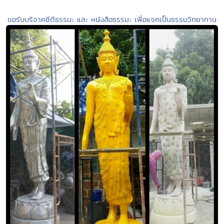
ขอรับบริจาคซีดีธรรมะ และ หนังสือธรรมะ เพื่อแจกเป็นธรรมวิทยาทาน