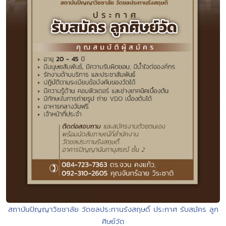
สถาบันปัญญาวิชชาลัย วัดชลประทานรังสฤษดิ์ ประกาศ รับสมัคร ลูก
ศิษย์วัด