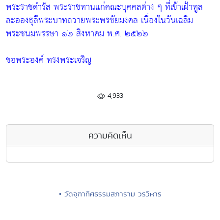
พระราชดำรัส พระราชทานแก่คณะบุคคลต่าง ๆ ที่เข้าเฝ้าทูล
ละอองธุลีพระบาทถวายพระพรชัยมงคล เนื่องในวันเฉลิม
พระชนมพรรษา ๑๒ สิงหาคม พ.ศ. ๒๕๒๒
ขอพระองค์ ทรงพระเจริญ
4,933
ความคิดเห็น
• วัดจุฑาทิศธรรมสภาราม วรวิหาร