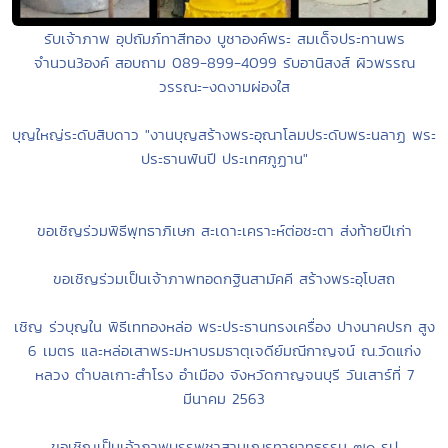
รับเจ้าภาพ อุปถัมภ์ทาสีทอง บูชาองค์พระ สมเด็จประทานพร
จำนวน3องค์ สอบถาม 089-899-4099 รับอานิสงส์ ผิวพรรณ
วรรณะ-งดงามผ่องใส
บุญใหญ่ระดับสิบดาว "งานบุญสร้างพระอุณาโลมประดับพระนลาฏ พระ
ประธานพันปี ประเทศภูฏาน"
ขอเชิญร่วมพิธีพุทธาภิเษก สะเดาะเคราะห์ต่อชะตา ส่งท้ายปีเก่า
ขอเชิญร่วมเป็นเจ้าภาพทอดกฐินสามัคคี สร้างพระอุโบสถ
เชิญ ร่วบุญใน พิธีเททองหล่อ พระประธานทรงเครื่อง ปางนาคปรก สูง
6 เมตร และหล่อเสาพระมหาบรมธาตุเจดีย์มณีกาญจน์ ณ.วัดแก่ง
หลวง ตำบลเกาะสำโรง อำเมือง จังหวัดกาญจนบุรี วันเสาร์ที่ 7
มีนาคม 2563
ขอเชิญเป็นเจ้าภาพบรรพชาสามเณรทายาทธรรม ๗๐ รูป