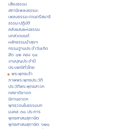
เสียงธรรม
สถานีเพลงธรรมะ
เพลงธรรมะ/ดนตรีสมาธิ
ธรรมะปฏิบัติ
คลังแสงแห่งธรรม
บทสวดมนต์
หลักธรรมนำสุขฯ
กรรมฐานประจำวันเกิด
ฮีต ๑๒ คอง ๑๔
งานบุญประจำปี
ประเพณีทั่วไทย
พระพุทธเจ้า
ภาพพระพุทธประวัติ
ประวัติพระพุทธสาวก
ทศชาติชาดก
นิทานชาดก
พุทธวจนในธรรมบท
มงคล ๓๘ ประการ
พุทธศาสนสุภาษิต
พุทธศาสนสุภาษิต ๖๒๑