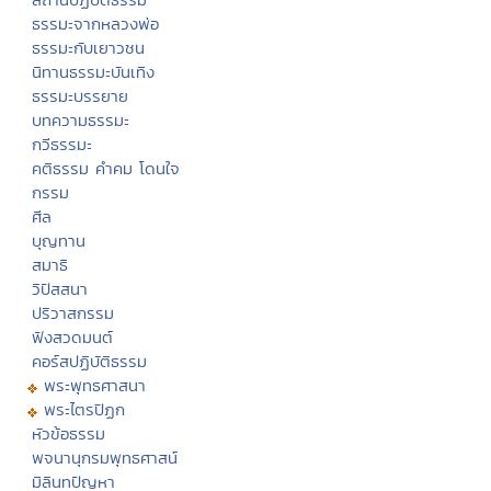
ธรรมะจากหลวงพ่อ
ธรรมะกับเยาวชน
นิทานธรรมะบันเทิง
ธรรมะบรรยาย
บทความธรรมะ
กวีธรรมะ
คติธรรม คำคม โดนใจ
กรรม
ศีล
บุญทาน
สมาธิ
วิปัสสนา
ปริวาสกรรม
ฟังสวดมนต์
คอร์สปฏิบัติธรรม
พระพุทธศาสนา
พระไตรปิฏก
หัวข้อธรรม
พจนานุกรมพุทธศาสน์
มิลินทปัญหา