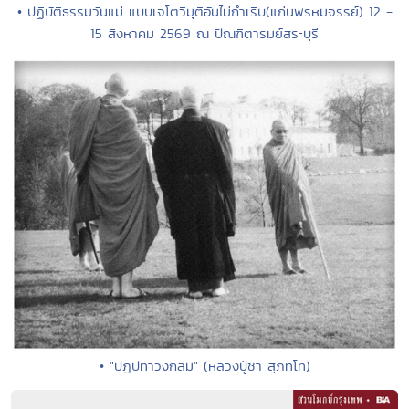
• ปฏิบัติธรรมวันแม่ แบบเจโตวิมุติอันไม่กำเริบ(แก่นพรหมจรรย์) 12 -
15 สิงหาคม 2569 ณ ปัณฑิตารมย์สระบุรี
• "ปฎิปทาวงกลม" (หลวงปู่ชา สุภทฺโท)