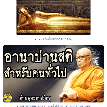
• ๖๓.ปางโปรดอสุรินทราหู
• อานาปานสติสำหรับคนทั่วไป @ ท่านพุทธทาสภิกขุ