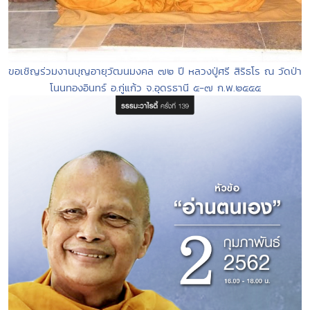
ขอเชิญร่วมงานบุญอายุวัฒนมงคล ๗๒ ปี หลวงปู่ศรี สิริธโร ณ วัดป่า
โนนทองอินทร์ อ.กู่แก้ว จ.อุดรธานี ๕-๗ ก.พ.๒๕๕๕