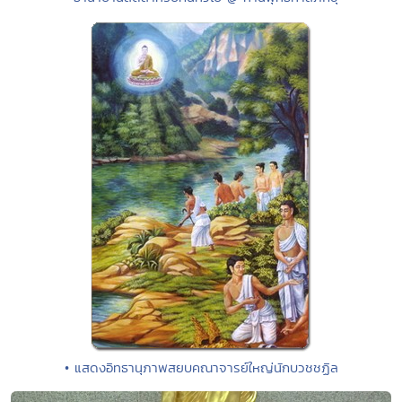
• แสดงอิทธานุภาพสยบคณาจารย์ใหญ่นักบวชชฏิล