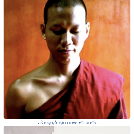
สร้างบุญใหญ่ถวายพระรัตนตรัย