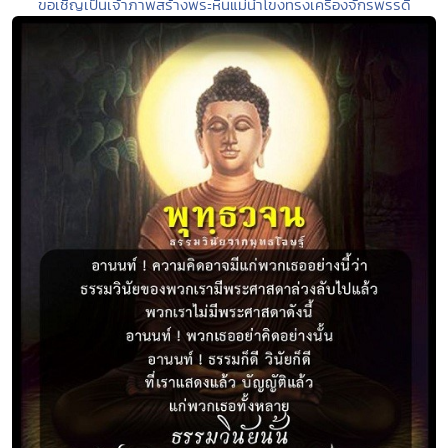
ขอเชิญเป็นเจ้าภาพสร้างพระหินแม่น้ำโขงทรงเครื่องจักรพรรดิ์