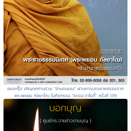
อมรกรุ๊ป เชิญทุกท่านร่วม “อ่านตนเอง” ผ่านการบรรยายธรรมจาก
พระพยอม กัลยาโณ ในกิจกรรม “ธรรมะวาไรตี้” ครั้งที่ 139