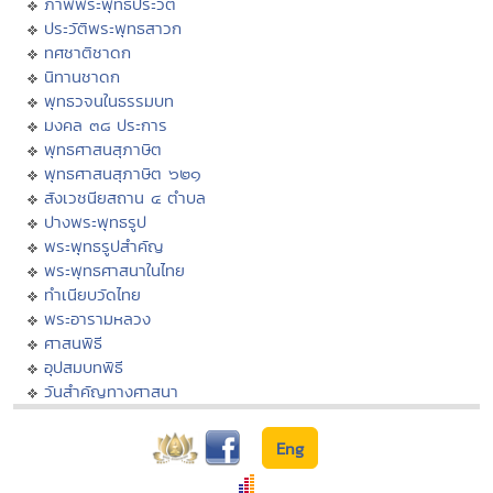
ภาพพระพุทธประวัติ
ประวัติพระพุทธสาวก
ทศชาติชาดก
นิทานชาดก
พุทธวจนในธรรมบท
มงคล ๓๘ ประการ
พุทธศาสนสุภาษิต
พุทธศาสนสุภาษิต ๖๒๑
สังเวชนียสถาน ๔ ตำบล
ปางพระพุทธรูป
พระพุทธรูปสำคัญ
พระพุทธศาสนาในไทย
ทำเนียบวัดไทย
พระอารามหลวง
ศาสนพิธี
อุปสมบทพิธี
วันสำคัญทางศาสนา
Eng