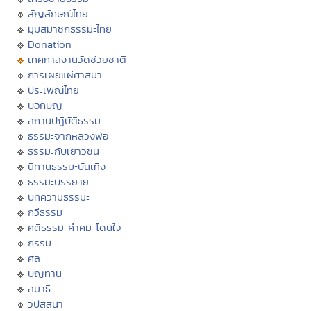
สัญลักษณ์ไทย
มุมสมาชิกธรรมะไทย
Donation
เทศกาลงานวัดช่วยชาติ
การเผยแผ่ศาสนา
ประเพณีไทย
บอกบุญ
สถานปฏิบัติธรรม
ธรรมะจากหลวงพ่อ
ธรรมะกับเยาวชน
นิทานธรรมะบันเทิง
ธรรมะบรรยาย
บทความธรรมะ
กวีธรรมะ
คติธรรม คำคม โดนใจ
กรรม
ศีล
บุญทาน
สมาธิ
วิปัสสนา