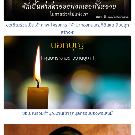
ขอเชิญร่วมเป็นเจ้าภาพ โครงการ “ผ้าป่ากองทุนบุญที่ดินและสิ่งปลูก
สร้างฯ”
ขอเชิญร่วมทำบุญงานเข้ารุกมูลกรรมของพระสงฆ์