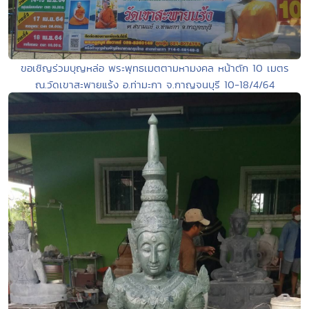
ขอเชิญร่วมบุญหล่อ พระพุทธเมตตามหามงคล หน้าตัก 10 เมตร
ณ.วัดเขาสะพายแร้ง อ.ท่ามะกา จ.กาญจนบุรี 10-18/4/64