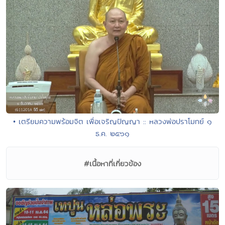
• เตรียมความพร้อมจิต เพื่อเจริญปัญญา :: หลวงพ่อปราโมทย์ ๑
ธ.ค. ๒๕๖๑
#เนื้อหาที่เกี่ยวข้อง