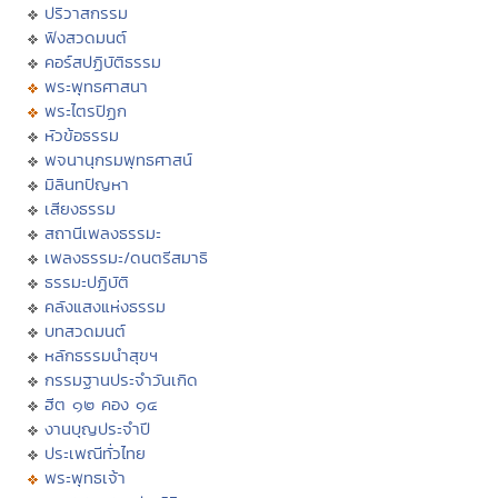
ปริวาสกรรม
ฟังสวดมนต์
คอร์สปฏิบัติธรรม
พระพุทธศาสนา
พระไตรปิฏก
หัวข้อธรรม
พจนานุกรมพุทธศาสน์
มิลินทปัญหา
เสียงธรรม
สถานีเพลงธรรมะ
เพลงธรรมะ/ดนตรีสมาธิ
ธรรมะปฏิบัติ
คลังแสงแห่งธรรม
บทสวดมนต์
หลักธรรมนำสุขฯ
กรรมฐานประจำวันเกิด
ฮีต ๑๒ คอง ๑๔
งานบุญประจำปี
ประเพณีทั่วไทย
พระพุทธเจ้า