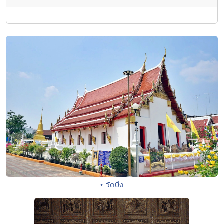
• วัดบึง