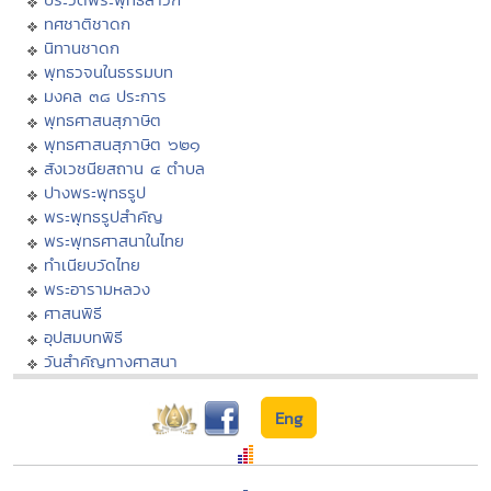
ทศชาติชาดก
นิทานชาดก
พุทธวจนในธรรมบท
มงคล ๓๘ ประการ
พุทธศาสนสุภาษิต
พุทธศาสนสุภาษิต ๖๒๑
สังเวชนียสถาน ๔ ตำบล
ปางพระพุทธรูป
พระพุทธรูปสำคัญ
พระพุทธศาสนาในไทย
ทำเนียบวัดไทย
พระอารามหลวง
ศาสนพิธี
อุปสมบทพิธี
วันสำคัญทางศาสนา
Eng