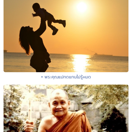
• พระคุณแม่ทดแทนไม่รู้หมด