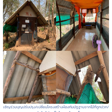
เชิญร่วมบุญปรับปรุง/เปลี่ยนโครงสร้างห้องกัมมัฏฐานจากไม้ที่ถูกปวก/