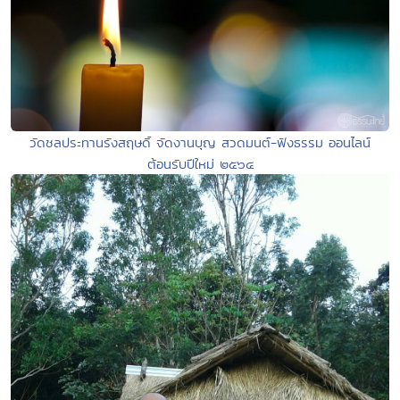
วัดชลประทานรังสฤษดิ์ จัดงานบุญ สวดมนต์-ฟังธรรม ออนไลน์
ต้อนรับปีใหม่ ๒๕๖๔