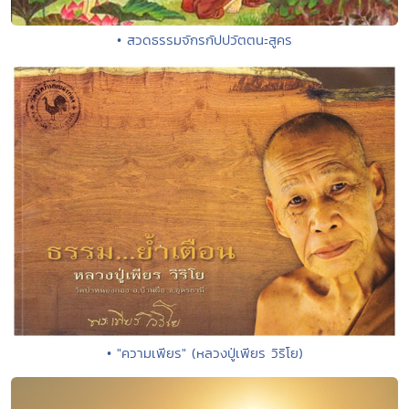
• สวดธรรมจักรกัปปวัตตนะสูคร
• "ความเพียร" (หลวงปู่เพียร วิริโย)