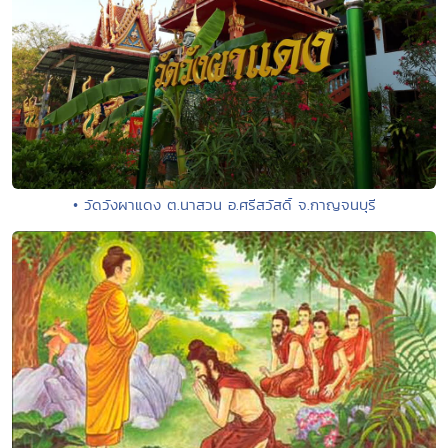
• วัดวังผาแดง ต.นาสวน อ.ศรีสวัสดิ์ จ.กาญจนบุรี