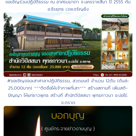
ขอเชิญร่วมปฏิบัติธรรม ณ อาศรมมาตา จ.นครราชสีมา ปี 2555 กับ
อ.ธีรยุทธ เวชเจริญยิ่ง
#ขอเชิญจองเสาศาลาปฏิบัติธรรม, สวดมนต์ จำนวน 12ต้น (ต้นล่ะ
25,000บาท) ^^^ติดชื่อให้เจ้าภาพที่เสา^^^ สร้างสถานที่ เพิ่มสติ-
ปัญญา ให้แก่ชาวพุทธ สร้างที่ สำนักวิปัสสนา พุทธภาวนา อ.บ่อไร่.
จ.ตราด