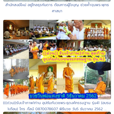
สำนักสงฆ์ใหม่ อยู่ใกลธุรกันดาร ต้องการผู้ใจบุญ ช่วยค้ำจุนพระพุทธ
ศาสนา
(((ด่วน))รับเจ้าภาพ1ท่าน อุปถัมภ์บวชพระธุดงค์กรรมฐาน รุ่น41 (อบรม
1เดือน) โทร /ไลน์ 0870078607 พิธีบวช วัน5 ธันวาคม 2562 ...