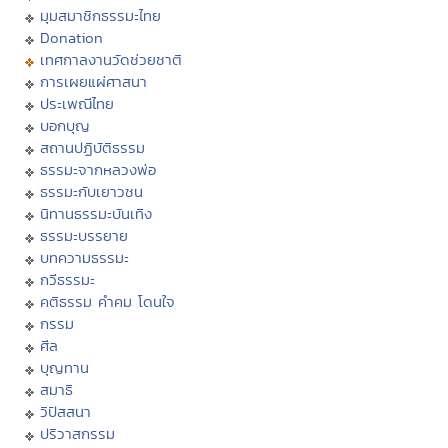
มุมสมาชิกธรรมะไทย
Donation
เทศกาลงานวัดช่วยชาติ
การเผยแผ่ศาสนา
ประเพณีไทย
บอกบุญ
สถานปฏิบัติธรรม
ธรรมะจากหลวงพ่อ
ธรรมะกับเยาวชน
นิทานธรรมะบันเทิง
ธรรมะบรรยาย
บทความธรรมะ
กวีธรรมะ
คติธรรม คำคม โดนใจ
กรรม
ศีล
บุญทาน
สมาธิ
วิปัสสนา
ปริวาสกรรม