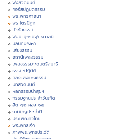
ฟังสวดมนต์
คอร์สปฏิบัติธรรม
พระพุทธศาสนา
พระไตรปิฏก
หัวข้อธรรม
พจนานุกรมพุทธศาสน์
มิลินทปัญหา
เสียงธรรม
สถานีเพลงธรรมะ
เพลงธรรมะ/ดนตรีสมาธิ
ธรรมะปฏิบัติ
คลังแสงแห่งธรรม
บทสวดมนต์
หลักธรรมนำสุขฯ
กรรมฐานประจำวันเกิด
ฮีต ๑๒ คอง ๑๔
งานบุญประจำปี
ประเพณีทั่วไทย
พระพุทธเจ้า
ภาพพระพุทธประวัติ
ประวัติพระพุทธสาวก