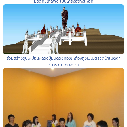
มอดกินใกล้พัง เป็นโครงสร้างเหล็ก
ร่วมสร้างรูปเหมือนหลวงปู่มั่นด้วยทองเหลืองสูง13เมตรวัดป่าเมตตา
วนาราม เชียงราย