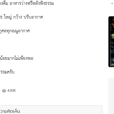
ื่องดื่ม อาหารว่างฟรีหลังฟังธรรม
•
ทธ ใหญ่ กว้าง ปรับอากาศ
ูญกุศลทุกอณูอากาศ
น้อยมากไม่เพียงพอ
ธรรมครับ
4,935
วามคิดเห็น