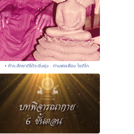
• ถ้าระลึกชาติได้จะยิ่งยุ่ง : ท่านพ่อเฟื่อง โชติโก