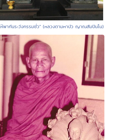
"ให้พากันระวังกรรมชั่ว" (หลวงตามหาบัว ญาณสัมปันโน)