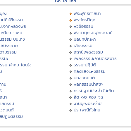
Go To Top
บุญ
พระพุทธศาสนา
นปฏิบัติธรรม
พระไตรปิฏก
มะจากหลวงพ่อ
หัวข้อธรรม
มะกับเยาวชน
พจนานุกรมพุทธศาสน์
นธรรมะบันเทิง
มิลินทปัญหา
มะบรรยาย
เสียงธรรม
วามธรรมะ
สถานีเพลงธรรมะ
ธรรมะ
เพลงธรรมะ/ดนตรีสมาธิ
ธรรม คำคม โดนใจ
ธรรมะปฏิบัติ
ม
คลังแสงแห่งธรรม
บทสวดมนต์
ทาน
หลักธรรมนำสุขฯ
ิ
กรรมฐานประจำวันเกิด
สสนา
ฮีต ๑๒ คอง ๑๔
วาสกรรม
งานบุญประจำปี
สวดมนต์
ประเพณีทั่วไทย
สปฏิบัติธรรม