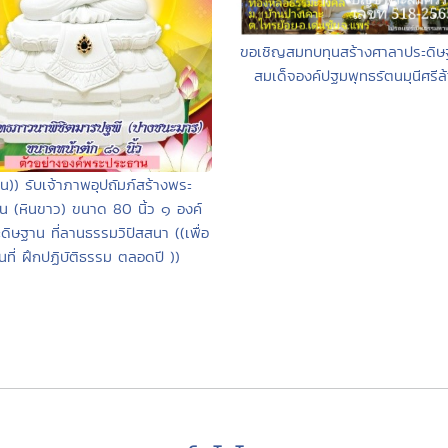
ขอเชิญสมทบทุนสร้างศาลาประดิ
สมเด็จองค์ปฐมพุทธรัตนมุนีศรีล
วน)) รับเจ้าภาพอุปถัมภ์สร้างพระ
น (หินขาว) ขนาด 80 นิ้ว ๑ องค์
ะดิษฐาน ที่ลานธรรมวิปัสสนา ((เพื่อ
็นที่ ฝึกปฏิบัติธรรม ตลอดปี ))