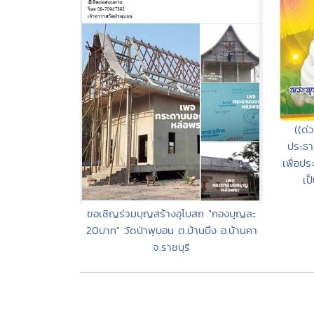
((ด่
ประธา
เพื่อปร
เป
ขอเชิญร่วมบุญสร้างอุโบสถ "กองบุญละ
20บาท" วัดป่าพุบอน ต.บ้านบึง อ.บ้านคา
จ.ราชบุรี