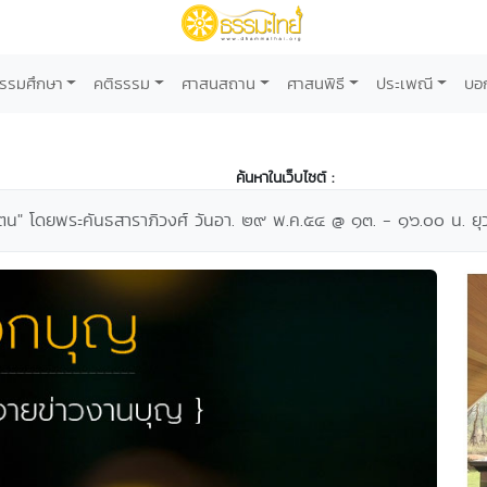
รรมศึกษา
คติธรรม
ศาสนสถาน
ศาสนพิธี
ประเพณี
บอ
ค้นหาในเว็บไซต์ :
ในตน" โดยพระคันธสาราภิวงศ์ วันอา. ๒๙ พ.ค.๕๔ @ ๑๓. - ๑๖.๐๐ น. ยุ