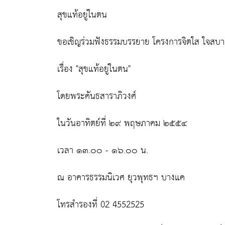
สุขแท้อยู่ในตน
ขอเชิญร่วมฟังธรรมบรรยาย โครงการจิตใส ใจสบ
เรื่อง "สุขแท้อยู่ในตน"
โดยพระคันธสาราภิวงศ์
ในวันอาทิตย์ที่ ๒๙ พฤษภาคม ๒๕๕๔
เวลา ๑๓.๐๐ - ๑๖.๐๐ น.
ณ อาคารธรรมนิเวศ ยุวพุทธฯ บางแค
โทรสำรองที่ 02 4552525