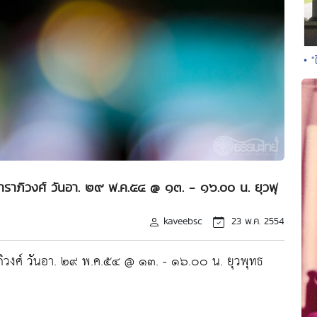
• 
สาราภิวงศ์ วันอา. ๒๙ พ.ค.๕๔ @ ๑๓. - ๑๖.๐๐ น. ยุวพุ
kaveebsc
23 พ.ค. 2554
าภิวงศ์ วันอา. ๒๙ พ.ค.๕๔ @ ๑๓. - ๑๖.๐๐ น. ยุวพุทธ