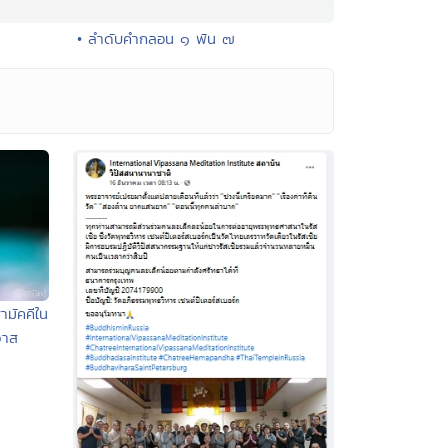
• ลำดับคำกลอน ๑ พัน ๗
ามัคคีใน
วาส