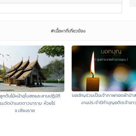
#เนื้อหาที่เกี่ยวข้อง
ขอเชิญร่วมเป็นเจ้าภาพทอดผ้าป่าส
ลูกต้นไม้หน้าอุโบสถและลานปฎิบัติ
งานประจำปีทำบุญอดีตเจ้าอา
รมวัดป่าเมตตาวนาราม ห้วยไร่
จ.เชียงราย