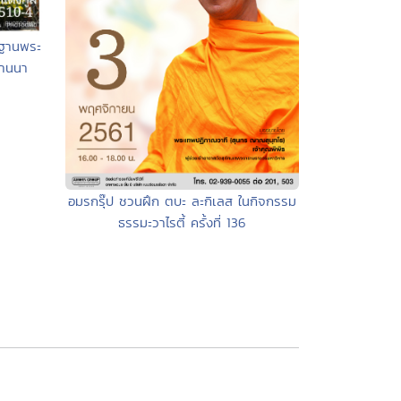
ษฐานพระ
้านนา
อมรกรุ๊ป ชวนฝึก ตบะ ละกิเลส ในกิจกรรม
ธรรมะวาไรตี้ ครั้งที่ 136