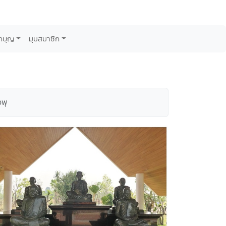
กบุญ
มุมสมาชิก
วพุ