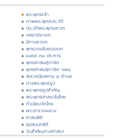
พระพุทธเจ้า
ภาพพระพุทธประวัติ
ประวัติพระพุทธสาวก
ทศชาติชาดก
นิทานชาดก
พุทธวจนในธรรมบท
มงคล ๓๘ ประการ
พุทธศาสนสุภาษิต
พุทธศาสนสุภาษิต ๖๒๑
สังเวชนียสถาน ๔ ตำบล
ปางพระพุทธรูป
พระพุทธรูปสำคัญ
พระพุทธศาสนาในไทย
ทำเนียบวัดไทย
พระอารามหลวง
ศาสนพิธี
อุปสมบทพิธี
วันสำคัญทางศาสนา