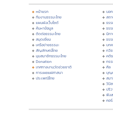
หน้าแรก
บอก
ทีมงานธรรมะไทย
สถา
แผนผังเว็บไซต์
ธรร
ค้นหาข้อมูล
ธรร
ติดต่อธรรมะไทย
นิทา
สมุดเยี่ยม
ธรร
เครือข่ายธรรมะ
บทค
สัญลักษณ์ไทย
กวี
มุมสมาชิกธรรมะไทย
คติ
Donation
กรร
เทศกาลงานวัดช่วยชาติ
ศีล
การเผยแผ่ศาสนา
บุญ
ประเพณีไทย
สมาธ
วิปั
ปริ
ฟัง
คอร์