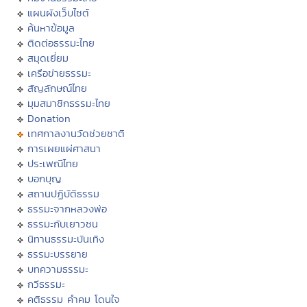
แผนผังเว็บไซต์
ค้นหาข้อมูล
ติดต่อธรรมะไทย
สมุดเยี่ยม
เครือข่ายธรรมะ
สัญลักษณ์ไทย
มุมสมาชิกธรรมะไทย
Donation
เทศกาลงานวัดช่วยชาติ
การเผยแผ่ศาสนา
ประเพณีไทย
บอกบุญ
สถานปฏิบัติธรรม
ธรรมะจากหลวงพ่อ
ธรรมะกับเยาวชน
นิทานธรรมะบันเทิง
ธรรมะบรรยาย
บทความธรรมะ
กวีธรรมะ
คติธรรม คำคม โดนใจ