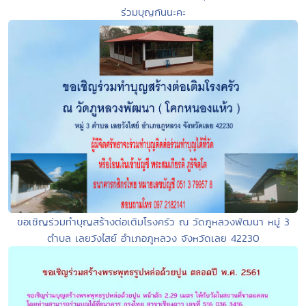
ร่วมบุญกันนะคะ
ขอเชิญร่วมทำบุญสร้างต่อเติมโรงครัว ณ วัดภูหลวงพัฒนา หมู่ 3
ตำบล เลยวังไสย์ อำเภอภูหลวง จังหวัดเลย 42230