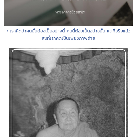
• เราคิดว่าคนนั้นต้องเป็นอย่างนี้ คนนี้ต้องเป็นอย่างนั้น แต่ที่จริงแล้ว
สิ่งที่เราคิดเป็นเพียงภาพถ่าย