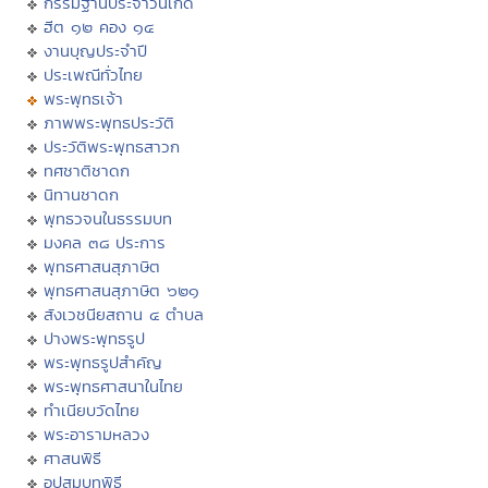
กรรมฐานประจำวันเกิด
ฮีต ๑๒ คอง ๑๔
งานบุญประจำปี
ประเพณีทั่วไทย
พระพุทธเจ้า
ภาพพระพุทธประวัติ
ประวัติพระพุทธสาวก
ทศชาติชาดก
นิทานชาดก
พุทธวจนในธรรมบท
มงคล ๓๘ ประการ
พุทธศาสนสุภาษิต
พุทธศาสนสุภาษิต ๖๒๑
สังเวชนียสถาน ๔ ตำบล
ปางพระพุทธรูป
พระพุทธรูปสำคัญ
พระพุทธศาสนาในไทย
ทำเนียบวัดไทย
พระอารามหลวง
ศาสนพิธี
อุปสมบทพิธี