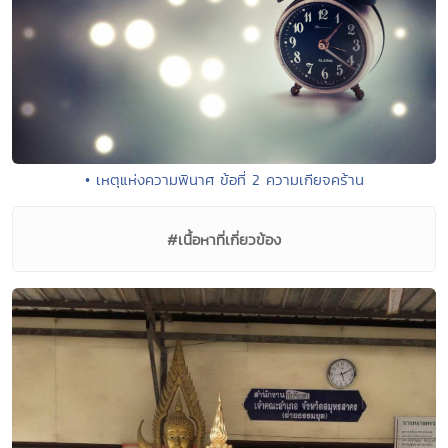
• เหตุแห่งความพินาศ ข้อที่ 2 ความเกียจคร้าน
#เนื้อหาที่เกี่ยวข้อง