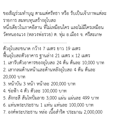
ขอเชิญร่วมทำบุญ ตามแต่ศรัทธา หรือ รับเป็นเจ้าภาพแต่ละ
รายการ สมทบทุนสร้างอุโบสถ
หนึ่งเดียวในภาคอีสาน ที่ไม่เหมือนใคร และไม่มีใครเหมือน
วัดหนองแวง (หลวงพ่อรวย) ต. ทุ่ม อ.เมือง จ. ศรีสะเกษ
…………………………………………………….
ตัวอุโบสถขนาด กว้าง 7 เมตร ยาว 19 เมตร
ฟื้นอุโบสถตัวอาคาร ฐานล่าง 21 เมตร x 12 เมตร
1. เสารับตัวอาคารของอุโบสถ 24 ต้น ต้นละ 10,000 บาท
2. เสากลมด้านหน้าและด้านหลังอุโบสถ 4 ต้น ต้นละ
20,000 บาท
3. หน้าบัน 3 หน้า หน้าละ 200,000 บาท
4. ช่อฟ้า 4 ตัว ตัวละ 100,000 บาท
5. สังกะสี สันไทปั่มลาย 3,000 แผ่น แผ่นละ 499 บาท
6. แท่นพระประธาน 1 แท่น แท่นละ 100,000 บาท
7. องค์พระประธาน หล่อ เนื้อสำริด ประมาณ 2,000,000