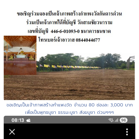
ขอเชิญเป็นเจ้าภาพสร้างกำแพงวัด จำนวน 80 ช่องละ 3,000 บาท
เพื่อเป็นพุทธบูชา ธรรมะบูชา สังฆบูชา ด่วนๆๆๆ