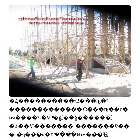
�ԭ����������Ҿ���ҧ�ʶ
�������������Ҿ���ҧ��л�
иҹ����ʶ �Ѵ˹ͧ�ǧ(��ǧ������)
�ѧ��Ѵ������� �������ѷ��
� �ҷ�ͧ��ҹ�դ����Ӥѭ���㹡