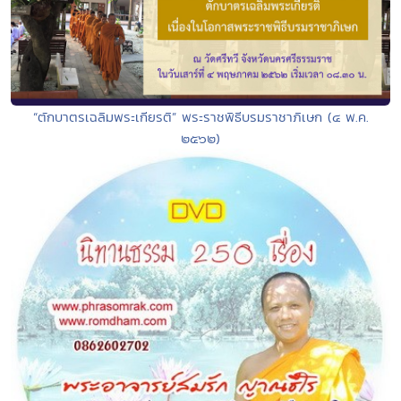
“ตักบาตรเฉลิมพระเกียรติ” พระราชพิธีบรมราชาภิเษก (๔ พ.ค.
๒๕๖๒)