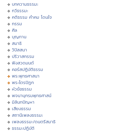
บทความธรรมะ
กวีธรรมะ
คติธรรม คำคม โดนใจ
กรรม
ศีล
บุญทาน
สมาธิ
วิปัสสนา
ปริวาสกรรม
ฟังสวดมนต์
คอร์สปฏิบัติธรรม
พระพุทธศาสนา
พระไตรปิฏก
หัวข้อธรรม
พจนานุกรมพุทธศาสน์
มิลินทปัญหา
เสียงธรรม
สถานีเพลงธรรมะ
เพลงธรรมะ/ดนตรีสมาธิ
ธรรมะปฏิบัติ