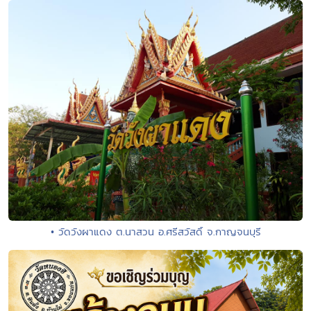
• วัดวังผาแดง ต.นาสวน อ.ศรีสวัสดิ์ จ.กาญจนบุรี