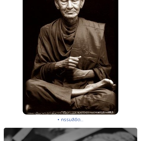
• กรรมลิขิต...