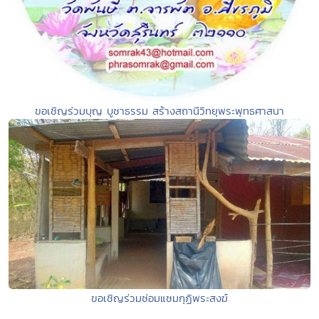
ขอเชิญร่วมบุญ บูชาธรรม สร้างสถานีวิทยุพระพุทธศาสนา
ขอเชิญร่วมซ่อมแซมกุฏิพระสงฆ์