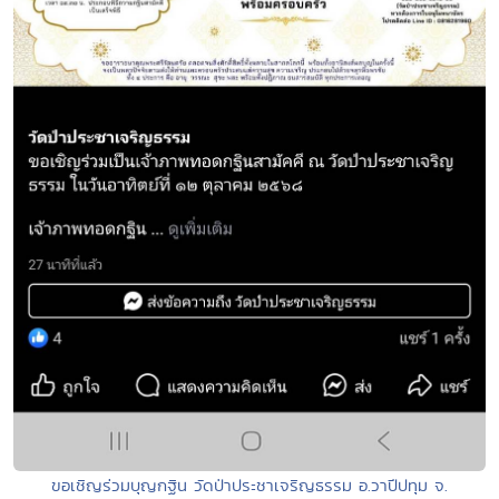
ขอเชิญร่วมบุญกฐิน วัดป่าประชาเจริญธรรม อ.วาปีปทุม จ.