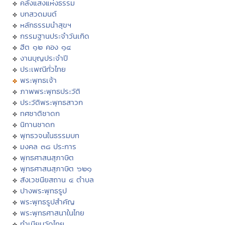
คลังแสงแห่งธรรม
บทสวดมนต์
หลักธรรมนำสุขฯ
กรรมฐานประจำวันเกิด
ฮีต ๑๒ คอง ๑๔
งานบุญประจำปี
ประเพณีทั่วไทย
พระพุทธเจ้า
ภาพพระพุทธประวัติ
ประวัติพระพุทธสาวก
ทศชาติชาดก
นิทานชาดก
พุทธวจนในธรรมบท
มงคล ๓๘ ประการ
พุทธศาสนสุภาษิต
พุทธศาสนสุภาษิต ๖๒๑
สังเวชนียสถาน ๔ ตำบล
ปางพระพุทธรูป
พระพุทธรูปสำคัญ
พระพุทธศาสนาในไทย
ทำเนียบวัดไทย