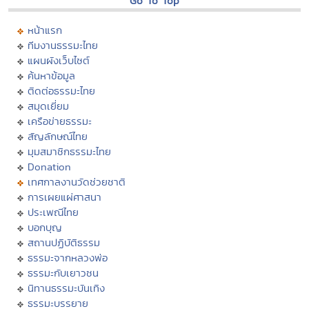
Go To Top
หน้าแรก
ทีมงานธรรมะไทย
แผนผังเว็บไซต์
ค้นหาข้อมูล
ติดต่อธรรมะไทย
สมุดเยี่ยม
เครือข่ายธรรมะ
สัญลักษณ์ไทย
มุมสมาชิกธรรมะไทย
Donation
เทศกาลงานวัดช่วยชาติ
การเผยแผ่ศาสนา
ประเพณีไทย
บอกบุญ
สถานปฏิบัติธรรม
ธรรมะจากหลวงพ่อ
ธรรมะกับเยาวชน
นิทานธรรมะบันเทิง
ธรรมะบรรยาย