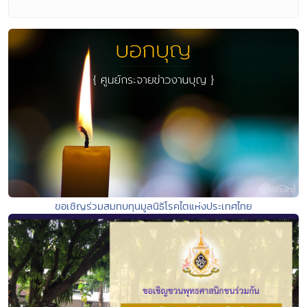
ขอเชิญร่วมสมทบทุนมูลนิธิโรคไตแห่งประเทศไทย