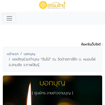
ค้นหาในเว็บไซต์ :
หน้าแรก
บอกบุญ
ขอเชิญร่วมทำบุญ "ต้นไม้" ณ วัดป่าอกาลิโก บ. หนองไผ่
อ.สามชัย จ.กาฬสินธุ์