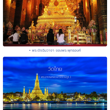
• พระปัจฉิมวาจา ของพระพุทธองค์