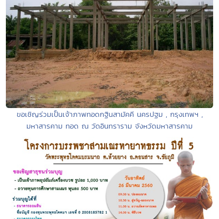
ขอเชิญร่วมเป็นเจ้าภาพทอดกฐินสามัคคี นครปฐม , กรุงเทพฯ ,
มหาสารคาม ทอด ณ วัดอินทราราม จังหวัดมหาสารคาม