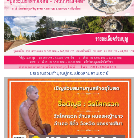
ขอเชิญร่วมทำบุญปูกระเบื้องลานลานเจดีย์