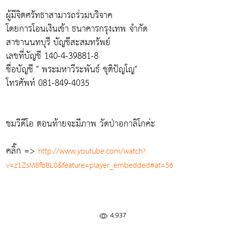
ผู้มีจิตศรัทธาสามารถร่วมบริจาค
โดยการโอนเงินเข้า ธนาคารกรุงเทพ จำกัด
สาขานนทบุรี บัญชีสะสมทรัพย์
เลขที่บัญชี 140-4-39881-8
ชื่อบัญชี " พระมหาวีระพันธ์ ชุติปัญโญ"
โทรศัพท์ 081-849-4035
ชมวีดีโอ ตอนท้ายจะมีภาพ วัดป่าอกาลิโกค่ะ
คลิ๊ก =>
http://www.youtube.com/watch?
v=z1ZsM8fbBL0&feature=player_embedded#at=56
4,937