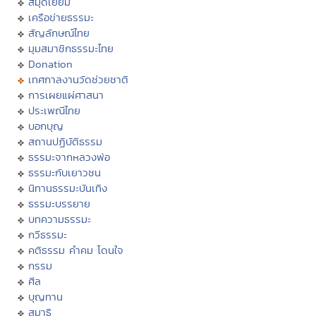
สมุดเยี่ยม
เครือข่ายธรรมะ
สัญลักษณ์ไทย
มุมสมาชิกธรรมะไทย
Donation
เทศกาลงานวัดช่วยชาติ
การเผยแผ่ศาสนา
ประเพณีไทย
บอกบุญ
สถานปฏิบัติธรรม
ธรรมะจากหลวงพ่อ
ธรรมะกับเยาวชน
นิทานธรรมะบันเทิง
ธรรมะบรรยาย
บทความธรรมะ
กวีธรรมะ
คติธรรม คำคม โดนใจ
กรรม
ศีล
บุญทาน
สมาธิ