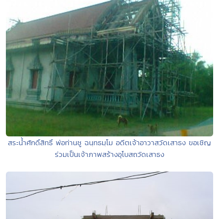
สระน้ำศักดิ์สิทธิ์ พ่อท่านชู ฉนฺทธมฺโม อดีตเจ้าอาวาสวัดเสาธง ขอเชิญ
ร่วมเป็นเจ้าภาพสร้างอุโบสถวัดเสาธง