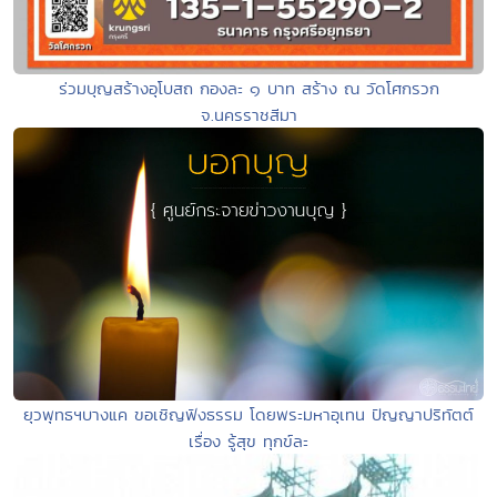
ร่วมบุญสร้างอุโบสถ กองละ ๑ บาท สร้าง ณ วัดโศกรวก
จ.นครราชสีมา
ยุวพุทธฯบางแค ขอเชิญฟังธรรม โดยพระมหาอุเทน ปัญญาปริทัตต์
เรื่อง รู้สุข ทุกข์ละ