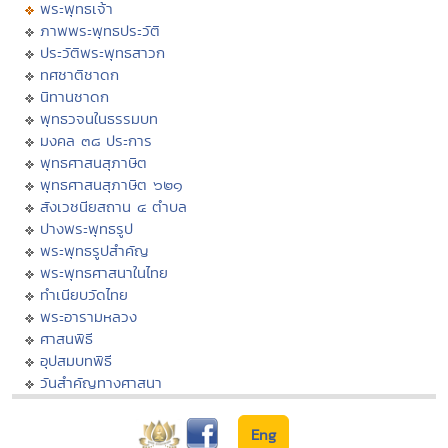
พระพุทธเจ้า
ภาพพระพุทธประวัติ
ประวัติพระพุทธสาวก
ทศชาติชาดก
นิทานชาดก
พุทธวจนในธรรมบท
มงคล ๓๘ ประการ
พุทธศาสนสุภาษิต
พุทธศาสนสุภาษิต ๖๒๑
สังเวชนียสถาน ๔ ตำบล
ปางพระพุทธรูป
พระพุทธรูปสำคัญ
พระพุทธศาสนาในไทย
ทำเนียบวัดไทย
พระอารามหลวง
ศาสนพิธี
อุปสมบทพิธี
วันสำคัญทางศาสนา
Eng