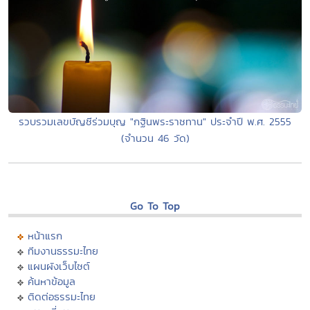
รวบรวมเลขบัญชีร่วมบุญ "กฐินพระราชทาน" ประจำปี พ.ศ. 2555
(จำนวน 46 วัด)
Go To Top
หน้าแรก
ทีมงานธรรมะไทย
แผนผังเว็บไซต์
ค้นหาข้อมูล
ติดต่อธรรมะไทย