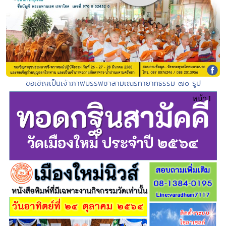
ขอเชิญเป็นเจ้าภาพบรรพชาสามเณรทายาทธรรม ๗๐ รูป