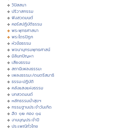
วิปัสสนา
ปริวาสกรรม
ฟังสวดมนต์
คอร์สปฏิบัติธรรม
พระพุทธศาสนา
พระไตรปิฏก
หัวข้อธรรม
พจนานุกรมพุทธศาสน์
มิลินทปัญหา
เสียงธรรม
สถานีเพลงธรรมะ
เพลงธรรมะ/ดนตรีสมาธิ
ธรรมะปฏิบัติ
คลังแสงแห่งธรรม
บทสวดมนต์
หลักธรรมนำสุขฯ
กรรมฐานประจำวันเกิด
ฮีต ๑๒ คอง ๑๔
งานบุญประจำปี
ประเพณีทั่วไทย