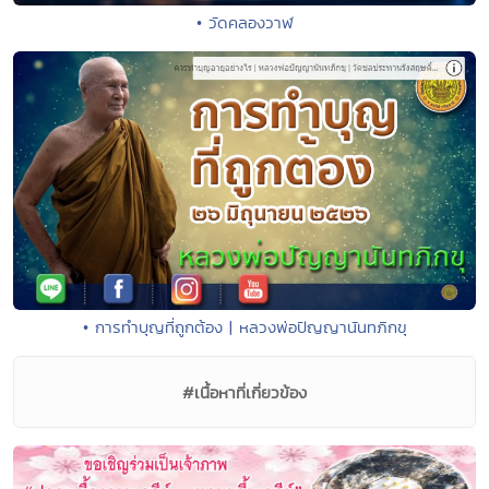
• วัดคลองวาฬ
• การทำบุญที่ถูกต้อง | หลวงพ่อปัญญานันทภิกขุ
#เนื้อหาที่เกี่ยวข้อง