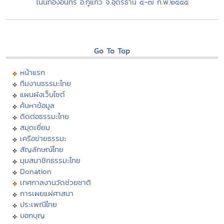
โนนทองอินทร์ อ.กู่แก้ว จ.อุดรธานี ๕-๗ ก.พ.๒๕๕๕
Go To Top
หน้าแรก
ทีมงานธรรมะไทย
แผนผังเว็บไซต์
ค้นหาข้อมูล
ติดต่อธรรมะไทย
สมุดเยี่ยม
เครือข่ายธรรมะ
สัญลักษณ์ไทย
มุมสมาชิกธรรมะไทย
Donation
เทศกาลงานวัดช่วยชาติ
การเผยแผ่ศาสนา
ประเพณีไทย
บอกบุญ