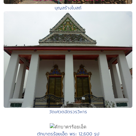
บุญสร้างโบสถ์
วัดเศวตฉัตรวรวิหาร
ตักบาตรร้อยเอ็ด พระ 12,600 รูป