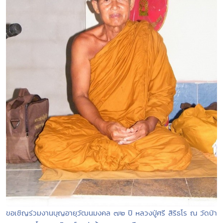
ขอเชิญร่วมงานบุญอายุวัฒนมงคล ๗๒ ปี หลวงปู่ศรี สิริธโร ณ วัดป่า