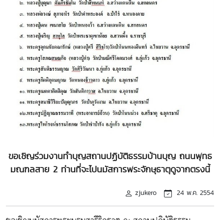
ขอเชิญร่วมงานทำบุญสถานปฏิบัติธรรมบ้านบุญ ถนนพุทธ
มณฑลสาย 2 ท่านที่จะไปนมัสการพระจักษุธาตุดูจากตรงนี้
zjukero
24 พ.ค. 2554