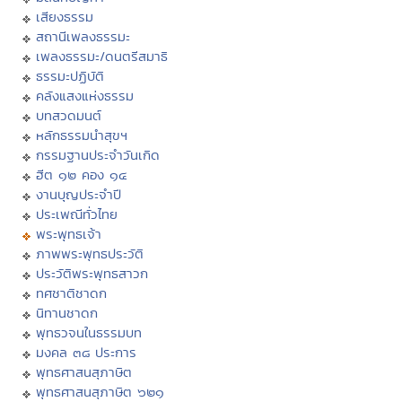
เสียงธรรม
สถานีเพลงธรรมะ
เพลงธรรมะ/ดนตรีสมาธิ
ธรรมะปฏิบัติ
คลังแสงแห่งธรรม
บทสวดมนต์
หลักธรรมนำสุขฯ
กรรมฐานประจำวันเกิด
ฮีต ๑๒ คอง ๑๔
งานบุญประจำปี
ประเพณีทั่วไทย
พระพุทธเจ้า
ภาพพระพุทธประวัติ
ประวัติพระพุทธสาวก
ทศชาติชาดก
นิทานชาดก
พุทธวจนในธรรมบท
มงคล ๓๘ ประการ
พุทธศาสนสุภาษิต
พุทธศาสนสุภาษิต ๖๒๑