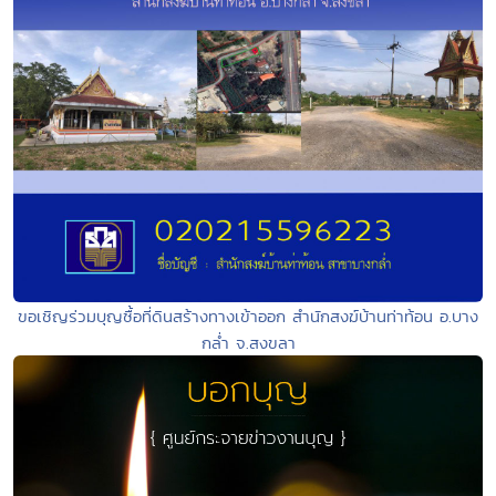
ขอเชิญร่วมบุญซื้อที่ดินสร้างทางเข้าออก สำนักสงฆ์บ้านท่าท้อน อ.บาง
กล่ำ จ.สงขลา