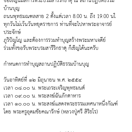
ขอเชิญนมัสการพระบรมสารีริกธาตุ ณ สถานปฏิบัติธรรม
บ้านบุญ
ถนนพุทธมณฑลสาย 2 ตั้งแต่เวลา 8.00 น. ถึง 19.00 นใ
ทุกวันไม่เว้นวันหยุดราชการ ท่านที่จะไปหาพระอาจารย์
ประจักษ์
ภูริปัญโญ และต้องการรวมทำบุญสร้างพระมหาเจดีย์
ร่วมทั้งขอรับพระบรมสารีริกธาตุ ก็เชิญได้นะครับ
กำหนดการทำบุญสถานปฏิบัติธรรมบ้านบุญ
วันอาทิตย์ที่ ๑๒ มิถุนายน พ.ศ. ๒๕๕๔
เวลา ๐๘.๐๐ น. พระเถระเจริญพุทธมนต์
เวลา ๐๙.๐๐ น. พระสงฆ์ฉันภักตาหาร
เวลา ๑๐.๐๐ น. พระสงฆ์แสดงพระธรรมเทศนาหนึ่งกัณฑ์
โดย พระครูอุดมชัยคณารักษ์ (หลวงปู่ศรี สิริธโร)