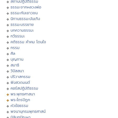
สถานปฏิบัติธรรม
ธรรมะจากหลวงพ่อ
ธรรมะกับเยาวชน
นิทานธรรมะบันเทิง
ธรรมะบรรยาย
บทความธรรมะ
กวีธรรมะ
คติธรรม คำคม โดนใจ
กรรม
ศีล
บุญทาน
สมาธิ
วิปัสสนา
ปริวาสกรรม
ฟังสวดมนต์
คอร์สปฏิบัติธรรม
พระพุทธศาสนา
พระไตรปิฏก
หัวข้อธรรม
พจนานุกรมพุทธศาสน์
มิลินทปัญหา