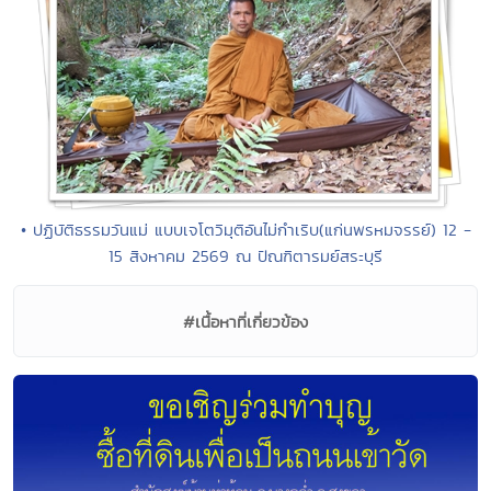
• ปฏิบัติธรรมวันแม่ แบบเจโตวิมุติอันไม่กำเริบ(แก่นพรหมจรรย์) 12 -
15 สิงหาคม 2569 ณ ปัณฑิตารมย์สระบุรี
#เนื้อหาที่เกี่ยวข้อง