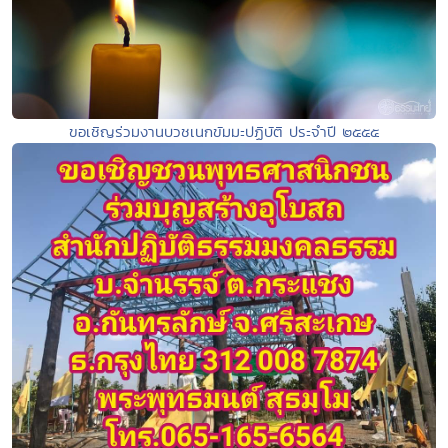
ขอเชิญร่วมงานบวชเนกขัมมะปฏิบัติ ประจำปี ๒๕๕๕