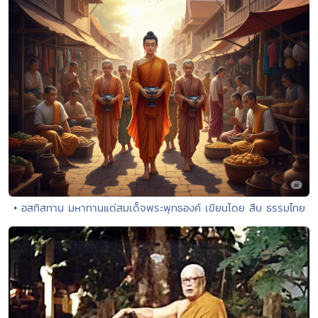
• อสทิสทาน มหาทานแด่สมเด็จพระพุทธองค์ เขียนโดย สืบ ธรรมไทย