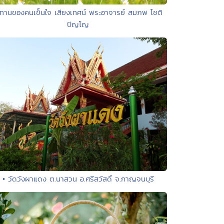
 ทานของคนเข็นใจ เสียงเทศน์ พระอาจารย์ สมภพ โชติ
ปัญโญ
• วัดวังผาแดง ต.นาสวน อ.ศรีสวัสดิ์ จ.กาญจนบุรี