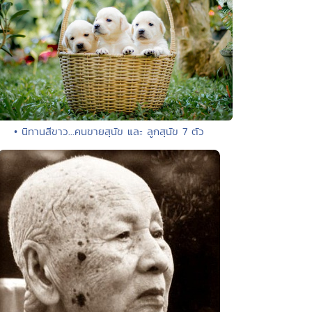
• นิทานสีขาว...คนขายสุนัข และ ลูกสุนัข 7 ตัว