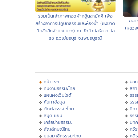
ร่วมเป็นเจ้าภาพทอดผ้ากฐินสามัคคี เพื่อ
ขอแร
สร้างอาคารปฏิบัติธรรมและห้องน้ำ (ยังขาด
(หลวงป
ปัจจัยอีกจำนวนมาก) ณ วัดป่าบ่อรัง ต.บ่อ
รัง อ.วิเชียรบุรี จ.เพชรบูรณ์
หน้าแรก
บอก
ทีมงานธรรมะไทย
สถา
แผนผังเว็บไซต์
ธรร
ค้นหาข้อมูล
ธรร
ติดต่อธรรมะไทย
นิทา
สมุดเยี่ยม
ธรร
เครือข่ายธรรมะ
บทค
สัญลักษณ์ไทย
กวี
มุมสมาชิกธรรมะไทย
คติ