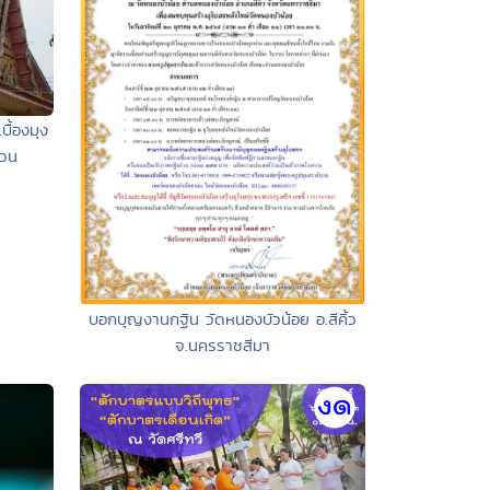
ื้องมุง
งวน
บอกบุญงานกฐิน วัดหนองบัวน้อย อ.สีคิ้ว
จ.นครราชสีมา