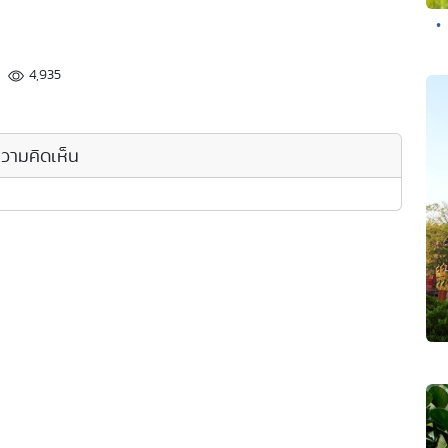
•
4,935
วามคิดเห็น