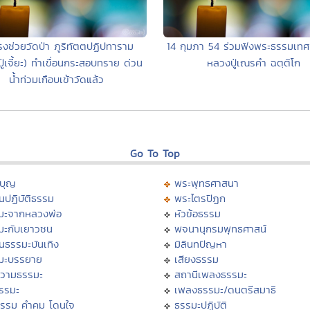
งช่วยวัดป่า ภูริทัตตปฏิปทาราม
14 กุมภา 54 ร่วมฟังพระธรรมเท
ู่เจี้ยะ) ทำเขื่อนกระสอบทราย ด่วน
หลวงปู่เณรคำ ฉตฺติโก
น้ำท่วมเกือบเข้าวัดแล้ว
Go To Top
บุญ
พระพุทธศาสนา
นปฏิบัติธรรม
พระไตรปิฏก
มะจากหลวงพ่อ
หัวข้อธรรม
มะกับเยาวชน
พจนานุกรมพุทธศาสน์
นธรรมะบันเทิง
มิลินทปัญหา
มะบรรยาย
เสียงธรรม
วามธรรมะ
สถานีเพลงธรรมะ
ธรรมะ
เพลงธรรมะ/ดนตรีสมาธิ
ธรรม คำคม โดนใจ
ธรรมะปฏิบัติ