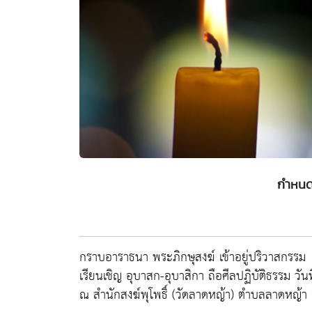
กำหนด
กราบอาราธนา พระภิกษุสงฆ์ เข้าอยู่ปริวาสกรรม
เรียนเชิญ อุบาสก-อุบาสิกา ถือศีลปฏิบัติธรรม วันท
ณ สำนักสงฆ์พุโพธิ์ (วัดลาดหญ้า) ตำบลลาดหญ้า 