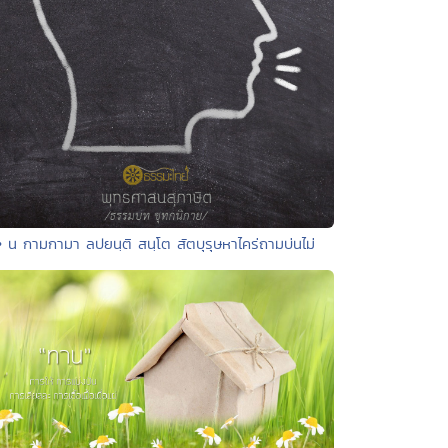
• น กามกามา ลปยนฺติ สนฺโต สัตบุรุษหาไคร่ถามบ่นไม่