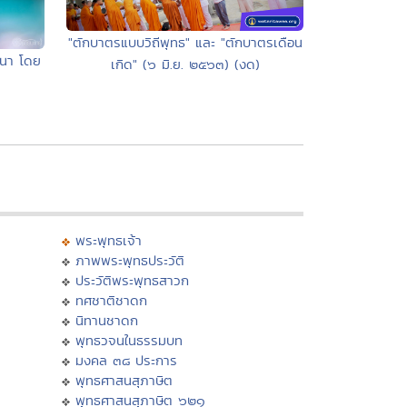
"ตักบาตรแบบวิถีพุทธ" และ "ตักบาตรเดือน
ศนา โดย
เกิด" (๖ มิ.ย. ๒๕๖๓) (งด)
พระพุทธเจ้า
ภาพพระพุทธประวัติ
ประวัติพระพุทธสาวก
ทศชาติชาดก
นิทานชาดก
พุทธวจนในธรรมบท
มงคล ๓๘ ประการ
พุทธศาสนสุภาษิต
พุทธศาสนสุภาษิต ๖๒๑