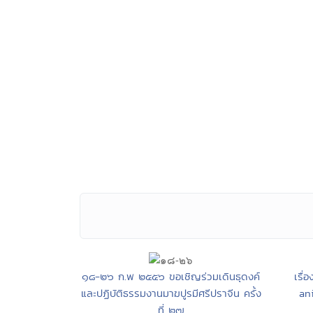
๑๘-๒๖ ก.พ ๒๕๕๖ ขอเชิญร่วมเดินธุดงค์
เรื
และปฏิบัติธรรมงานมาฆปูรมีศรีปราจีน ครั้ง
an
ที่ ๒๗