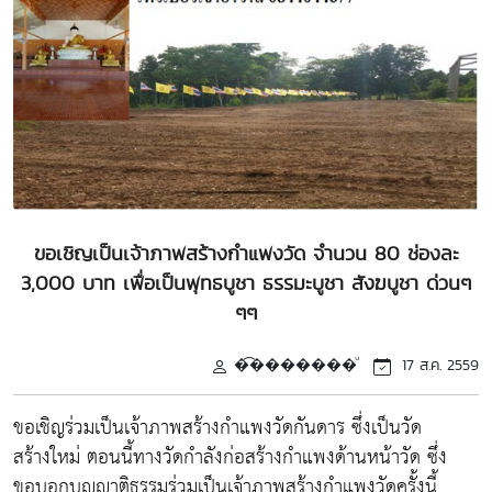
ขอเชิญเป็นเจ้าภาพสร้างกำแพงวัด จำนวน 80 ช่องละ
3,000 บาท เพื่อเป็นพุทธบูชา ธรรมะบูชา สังฆบูชา ด่วนๆ
ๆๆ
�͡�������ͧ
17 ส.ค. 2559
ขอเชิญร่วมเป็นเจ้าภาพสร้างกำแพงวัดกันดาร ซึ่งเป็นวัด
สร้างใหม่ ตอนนี้ทางวัดกำลังก่อสร้างกำแพงด้านหน้าวัด ซึ่ง
ขอบอกบุญญาติธรรมร่วมเป็นเจ้าภาพสร้างกำแพงวัดครั้งนี้