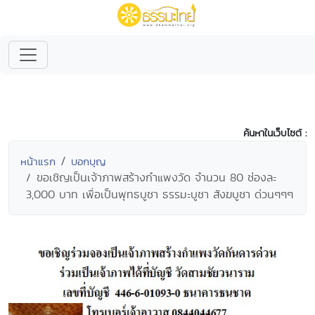
ค้นหาในเว็บไซต์ :
หน้าแรก
บอกบุญ
ขอเชิญเป็นเจ้าภาพสร้างกำแพงวัด จำนวน 80 ช่องละ
3,000 บาท เพื่อเป็นพุทธบูชา ธรรมะบูชา สังฆบูชา ด่วนๆๆๆ