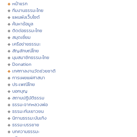
หน้าแรก
ทีมงานธรรมะไทย
แผนผังเว็บไซต์
ค้นหาข้อมูล
ติดต่อธรรมะไทย
สมุดเยี่ยม
เครือข่ายธรรมะ
สัญลักษณ์ไทย
มุมสมาชิกธรรมะไทย
Donation
เทศกาลงานวัดช่วยชาติ
การเผยแผ่ศาสนา
ประเพณีไทย
บอกบุญ
สถานปฏิบัติธรรม
ธรรมะจากหลวงพ่อ
ธรรมะกับเยาวชน
นิทานธรรมะบันเทิง
ธรรมะบรรยาย
บทความธรรมะ