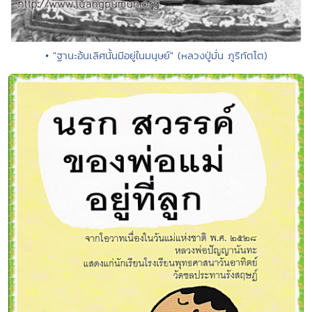
• "ฐานะอ้นเลิศนั้นมีอยู่ในมนุษย์" (หลวงปู่มั่น ภูริทัตโต)