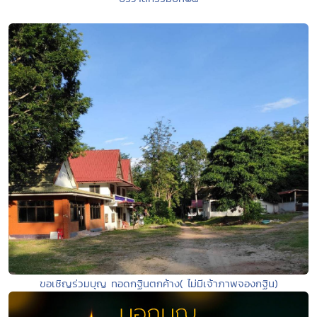
ขอเชิญร่วมบุญ ทอดกฐินตกค้าง( ไม่มีเจ้าภาพจองกฐิน)