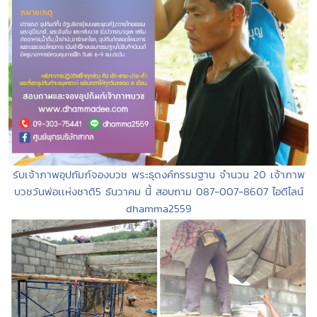
รับเจ้าภาพอุปถัมภ์จองบวช พระธุดงค์กรรมฐาน จำนวน 20 เจ้าภาพ
บวชวันพ่อเเห่งชาติ5 ธันวาคม นี้ สอบถาม 087-007-8607 ไอดีไลน์
dhamma2559