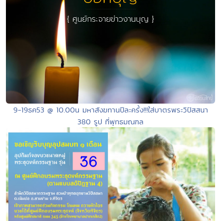
9-19ธค53 @ 10.00น มหาสังฆทานปีละครั้ง!!!ใส่บาตรพระวิปัสสนา
380 รูป ที่พุทธมณฑล