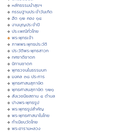
หลักธรรมนำสุขฯ
กรรมฐานประจำวันเกิด
ฮีต ๑๒ คอง ๑๔
งานบุญประจำปี
ประเพณีทั่วไทย
พระพุทธเจ้า
ภาพพระพุทธประวัติ
ประวัติพระพุทธสาวก
ทศชาติชาดก
นิทานชาดก
พุทธวจนในธรรมบท
มงคล ๓๘ ประการ
พุทธศาสนสุภาษิต
พุทธศาสนสุภาษิต ๖๒๑
สังเวชนียสถาน ๔ ตำบล
ปางพระพุทธรูป
พระพุทธรูปสำคัญ
พระพุทธศาสนาในไทย
ทำเนียบวัดไทย
พระอารามหลวง