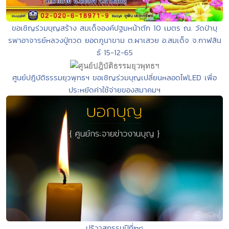
ขอเชิญร่วมบุญสร้าง สมเด็จองค์ปฐมหน้าตัก 10 เมตร ณ. วัดป่าบุ
รพาอาจารย์หลวงปู่ทวด ยอดภูนาขาม ต.ผาเสวย อ.สมเด็จ จ.กาฬสิน
ธ์ 15-12-65
ศูนย์ปฎิบัติธรรมยุวพุทธฯ ขอเชิญร่วมบุญเปลี่ยนหลอดไฟLED เพื่อ
ประหยัดค่าใช้จ่ายของสมาคมฯ
ปริวาสกรรมปีที่๒๘