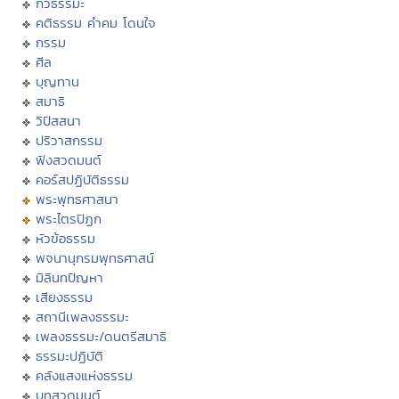
กวีธรรมะ
คติธรรม คำคม โดนใจ
กรรม
ศีล
บุญทาน
สมาธิ
วิปัสสนา
ปริวาสกรรม
ฟังสวดมนต์
คอร์สปฏิบัติธรรม
พระพุทธศาสนา
พระไตรปิฏก
หัวข้อธรรม
พจนานุกรมพุทธศาสน์
มิลินทปัญหา
เสียงธรรม
สถานีเพลงธรรมะ
เพลงธรรมะ/ดนตรีสมาธิ
ธรรมะปฏิบัติ
คลังแสงแห่งธรรม
บทสวดมนต์