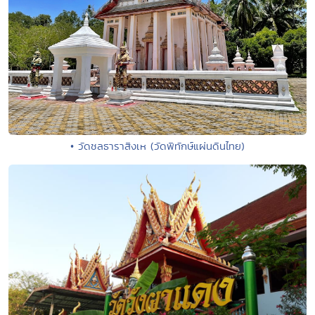
• วัดชลธาราสิงเห (วัดพิทักษ์แผ่นดินไทย)