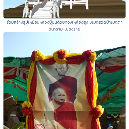
ร่วมสร้างรูปเหมือนหลวงปู่มั่นด้วยทองเหลืองสูง13เมตรวัดป่าเมตตา
วนาราม เชียงราย