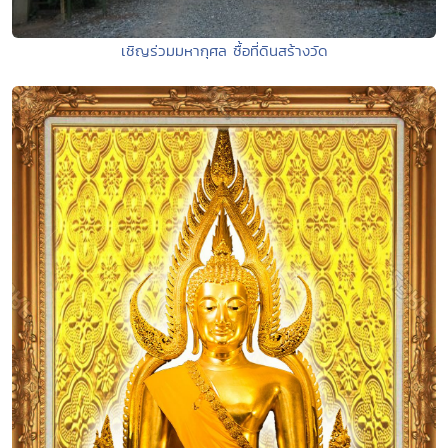
เชิญร่วมมหากุศล ซื้อที่ดินสร้างวัด