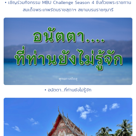
• เชิญร่วมกิจกรรม MBU Challenge Season 4 ชิงถ้วยพระราชทาน
สมเด็จพระเทพรัตนราชสุดาฯ สยามบรมราชกุมารี
• อนัตตา...ที่ท่านยังไม่รู้จัก