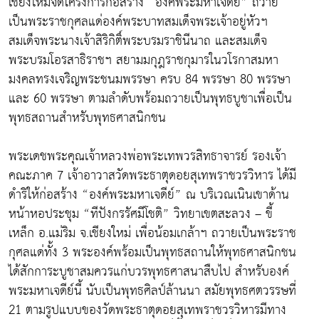
เชียงใหม่จัดโครงการก่อสร้าง “องค์พระมหาเจดีย์” ถวาย
เป็นพระราชกุศลแด่องค์พระบาทสมเด็จพระเจ้าอยู่หัวฯ
สมเด็จพระนางเจ้าสิริกิติ์พระบรมราชินีนาถ และสมเด็จ
พระบรมโอรสาธิราชฯ สยามมกุฎราชกุมารในวโรกาสมหา
มงคลทรงเจริญพระชนมพรรษา ครบ 84 พรรษา 80 พรรษา
และ 60 พรรษา ตามลำดับพร้อมถวายเป็นพุทธบูชาเพื่อเป็น
พุทธสถานสำหรับพุทธศาสนิกชน
พระเดชพระคุณเจ้าหลวงพ่อพระเทพวรสิทธาจารย์ รองเจ้า
คณะภาค 7 เจ้าอาวาสวัดพระธาตุดอยสุเทพราชวรวิหาร ได้มี
ดำริให้ก่อสร้าง “องค์พระมหาเจดีย์” ณ บริเวณเนินเขาด้าน
หน้าหอประชุม “ทีปังกรรัศมีโชติ” วิทยาเขตสะลวง – ขี้
เหล็ก อ.แม่ริม จ.เชียงใหม่ เพื่อน้อมเกล้าฯ ถวายเป็นพระราช
กุศลแด่ทั้ง 3 พระองค์พร้อมเป็นพุทธสถานให้พุทธศาสนิกชน
ได้สักการะบูชาสมควรแก่บวรพุทธศาสนาสืบไป สำหรับองค์
พระมหาเจดีย์นี้ นับเป็นพุทธศิลป์ล้านนา สมัยพุทธศตวรรษที่
21 ตามรูปแบบของวัดพระธาตุดอยสุเทพราชวรวิหารมีทาง