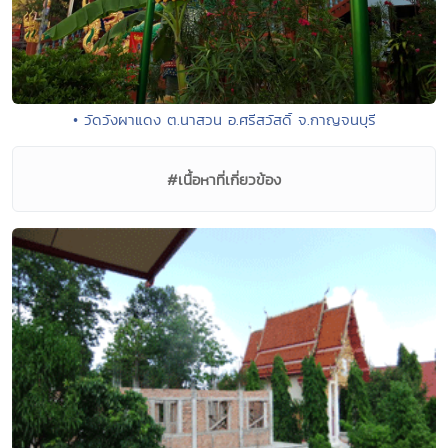
• วัดวังผาแดง ต.นาสวน อ.ศรีสวัสดิ์ จ.กาญจนบุรี
#เนื้อหาที่เกี่ยวข้อง