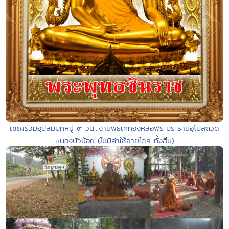
เชิญร่วมอุปสมบทหมู่ ๙ วัน...งานพิธีเททองหล่อพระประธานอุโบสถวัด
หนองบัวน้อย (ไม่มีค่าใช้จ่ายใดๆ ทั้งสิ้น)