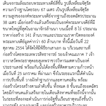
เดินจงกรมล้อมรอบพระมหาเจดีย์สี่ชั้น รูปสี่เหลี่ยมจัตุรัส
ความกว้างฐานโดยรอบ 67 เมตร เป็นรูปสี่เหลี่ยมจัตุรัส
ความสูงขององค์พระมหาเจดีย์จากฐานถึงยอดฉัตรประมาณ
38 เมตร เมื่อก่อสร้างแล้วเสร็จจะเป็นองค์พระมหาเจดีย์ที่มี
ขนาดใหญ่ที่สุดในอาณาจักรล้านนา บนเนื้อที่ 8 ไร่ ประมาณ
ราคาก่อสร้าง 141 ล้านบาทและประมาณราคาปิดทององค์
พระมหาเจดีย์มูลค่ากว่า 60 ล้านบาท ทั้งนี้เมื่อวันที่ 22
ตุลาคม 2554 ได้จัดให้มีพิธียกเสาเอก ณ บริเวณสถานที่
ก่อสร้างโดยพระเทพวรสิทธาจารย์ รองเจ้าคณะภาค 7 เจ้า
อาวาสวัดพระธาตุดอยสุเทพราชวรวิหารเมตตาเป็นองค์
ประธานสงฆ์ พร้อมกันนั้นได้ลงพื้นที่ติดตามความก้าวหน้า
เมื่อวันที่ 25 มกราคม ที่ผ่านมา ซึ่งในระยะแรกนี้ได้ดำเนิน
การปรับพื้นที่ วางผังทำฐานรากและคานคอดิน พร้อม
ก่อสร้างโครงสร้างตามลำดับชั้น ทั้งหมด 8 ชั้นจนถึงยอดฉัตร
โดยมีกำหนดแล้วเสร็จภายในเดือนสิงหาคมที่จะถึงนี้จากนั้น
ในระยะที่สองจะดำเนินการก่ออิฐชั้นเรือนธาตุจนถึงชั้นบัว
ปากระฆัง ฉาบปูนทาสี และก่อสร้างอาคารบริวารและ