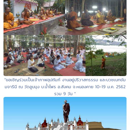
"ขอเชิญร่วมเป็นเจ้าภาพอุปถัมภ์ งานอยู่ปริวาสกรรรม และบวชเนกขัม
มจารินี ณ วัดอูบมุง บ.น้ำไพร อ.สังคม จ.หนองคาย 10-19 ม.ค. 2562
รวม 9 วัน "