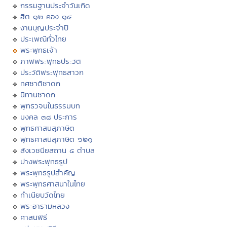
กรรมฐานประจำวันเกิด
ฮีต ๑๒ คอง ๑๔
งานบุญประจำปี
ประเพณีทั่วไทย
พระพุทธเจ้า
ภาพพระพุทธประวัติ
ประวัติพระพุทธสาวก
ทศชาติชาดก
นิทานชาดก
พุทธวจนในธรรมบท
มงคล ๓๘ ประการ
พุทธศาสนสุภาษิต
พุทธศาสนสุภาษิต ๖๒๑
สังเวชนียสถาน ๔ ตำบล
ปางพระพุทธรูป
พระพุทธรูปสำคัญ
พระพุทธศาสนาในไทย
ทำเนียบวัดไทย
พระอารามหลวง
ศาสนพิธี