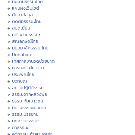
ทีมงานธรรมะไทย
แผนผังเว็บไซต์
ค้นหาข้อมูล
ติดต่อธรรมะไทย
สมุดเยี่ยม
เครือข่ายธรรมะ
สัญลักษณ์ไทย
มุมสมาชิกธรรมะไทย
Donation
เทศกาลงานวัดช่วยชาติ
การเผยแผ่ศาสนา
ประเพณีไทย
บอกบุญ
สถานปฏิบัติธรรม
ธรรมะจากหลวงพ่อ
ธรรมะกับเยาวชน
นิทานธรรมะบันเทิง
ธรรมะบรรยาย
บทความธรรมะ
กวีธรรมะ
คติธรรม คำคม โดนใจ