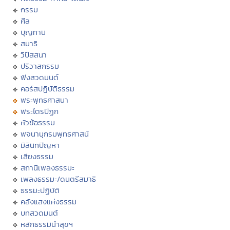
กรรม
ศีล
บุญทาน
สมาธิ
วิปัสสนา
ปริวาสกรรม
ฟังสวดมนต์
คอร์สปฏิบัติธรรม
พระพุทธศาสนา
พระไตรปิฏก
หัวข้อธรรม
พจนานุกรมพุทธศาสน์
มิลินทปัญหา
เสียงธรรม
สถานีเพลงธรรมะ
เพลงธรรมะ/ดนตรีสมาธิ
ธรรมะปฏิบัติ
คลังแสงแห่งธรรม
บทสวดมนต์
หลักธรรมนำสุขฯ